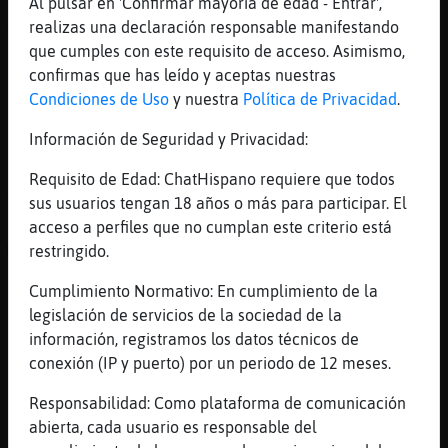
[01:31]
MapacheFuerte
Al pulsar en 'Confirmar mayoría de edad - Entrar',
XD
realizas una declaración responsable manifestando
que cumples con este requisito de acceso. Asimismo,
[01:31]
Bufalo_Marron
confirmas que has leído y aceptas nuestras
Haces bien
Condiciones de Uso
y nuestra
Política de Privacidad
.
[01:31]
Bufalo_Marron
Poco taRDE
Información de Seguridad y Privacidad:
[01:31]
Bufalo_Marron
Requisito de Edad: ChatHispano requiere que todos
X ti ni de coña
sus usuarios tengan 18 años o más para participar. El
[01:31]
Bufalo_Marron
acceso a perfiles que no cumplan este criterio está
Me haces divdrtir sin argumento
restringido.
[01:31]
Bufalo_Marron
Cumplimiento Normativo: En cumplimiento de la
La has cagado y no abes como alir
legislación de servicios de la sociedad de la
[01:32]
Cabra\Especial
información, registramos los datos técnicos de
Hormiga{Humilde no en serio ke pensaba ke
conexión (IP y puerto) por un periodo de 12 meses.
era otro joder, estaba pensando en jerts y
Responsabilidad: Como plataforma de comunicación
justo ha hablado el
abierta, cada usuario es responsable del
[01:32]
MapacheFuerte