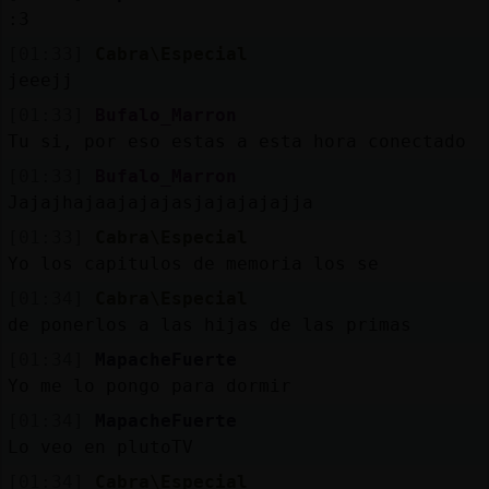
:3
[01:33]
Cabra\Especial
jeeejj
[01:33]
Bufalo_Marron
Tu si, por eso estas a esta hora conectado
[01:33]
Bufalo_Marron
Jajajhajaajajajasjajajajajja
[01:33]
Cabra\Especial
Yo los capitulos de memoria los se
[01:34]
Cabra\Especial
de ponerlos a las hijas de las primas
[01:34]
MapacheFuerte
Yo me lo pongo para dormir
[01:34]
MapacheFuerte
Lo veo en plutoTV
[01:34]
Cabra\Especial