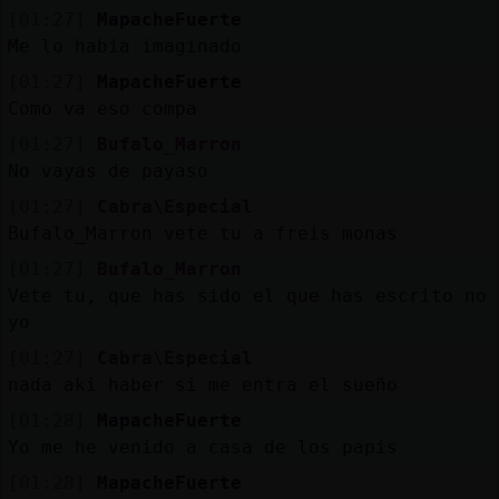
[01:27]
MapacheFuerte
Me lo habia imaginado
[01:27]
MapacheFuerte
Como va eso compa
[01:27]
Bufalo_Marron
No vayas de payaso
[01:27]
Cabra\Especial
Bufalo_Marron vete tu a freis monas
[01:27]
Bufalo_Marron
Vete tu, que has sido el que has escrito no
yo
[01:27]
Cabra\Especial
nada aki haber si me entra el sueño
[01:28]
MapacheFuerte
Yo me he venido a casa de los papis
[01:28]
MapacheFuerte