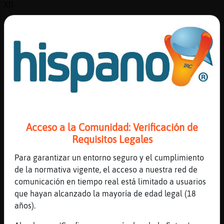
XD
[01:30]
Cabra\Especial
Hormiga{Humilde es ke me he ekivocado de
persona
[01:30]
Bufalo_Marron
No des tu apellido risitas
[01:30]
Cabra\Especial
pensaba ke era jerts
[01:30]
Bufalo_Marron
Acceso a la Comunidad: Verificación de
Te lo hubiese pensado 2 veces de hace el
Requisitos Legales
moña
[01:30]
Hormiga{Humilde
Para garantizar un entorno seguro y el cumplimiento
Cabra\Especial gracias por meter la pata,
de la normativa vigente, el acceso a nuestra red de
ahora lo entiendo todoo
comunicación en tiempo real está limitado a usuarios
que hayan alcanzado la mayoría de edad legal (18
[01:31]
MapacheFuerte
años).
Estás escocidísimo eh mulato