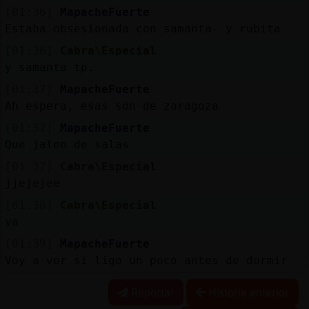
[01:36]
MapacheFuerte
Estaba obsesionada con samanta- y rubita
[01:36]
Cabra\Especial
y samanta tp.
[01:37]
MapacheFuerte
Ah espera, esas son de zaragoza
[01:37]
MapacheFuerte
Que jaleo de salas
[01:37]
Cabra\Especial
jjejejee
[01:38]
Cabra\Especial
ya
[01:39]
MapacheFuerte
Voy a ver si ligo un poco antes de dormir
Reportar
Historia anterior