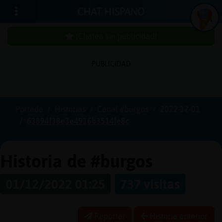
CHAT HISPANO
¡Chatea sin publicidad!
PUBLICIDAD
Iniciar
sesión
Portada
Historias
Canal #burgos
2022-12-01
63894f38e3e4916b3514fe8c
¡Chatea
sin
publici
Historia de #burgos
01/12/2022 01:25
737 visitas
Crear
una
Reportar
Historia anterior
cuenta