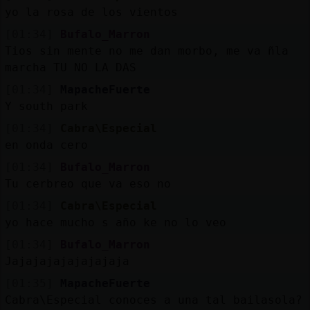
yo la rosa de los vientos
[01:34]
Bufalo_Marron
Tios sin mente no me dan morbo, me va ñla
marcha TU NO LA DAS
[01:34]
MapacheFuerte
Y south park
[01:34]
Cabra\Especial
en onda cero
[01:34]
Bufalo_Marron
Tu cerbreo que va eso no
[01:34]
Cabra\Especial
yo hace mucho s año ke no lo veo
[01:34]
Bufalo_Marron
Jajajajajajajajaja
[01:35]
MapacheFuerte
Cabra\Especial conoces a una tal bailasola?