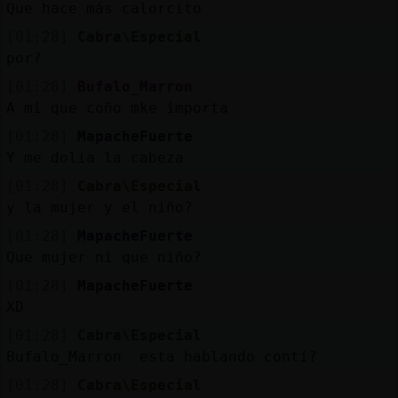
Que hace más calorcito
[01:28]
Cabra\Especial
por?
[01:28]
Bufalo_Marron
A mi que coño mke importa
[01:28]
MapacheFuerte
Y me dolía la cabeza
[01:28]
Cabra\Especial
y la mujer y el niño?
[01:28]
MapacheFuerte
Que mujer ni que niño?
[01:28]
MapacheFuerte
XD
[01:28]
Cabra\Especial
Bufalo_Marron esta hablando conti?
[01:28]
Cabra\Especial