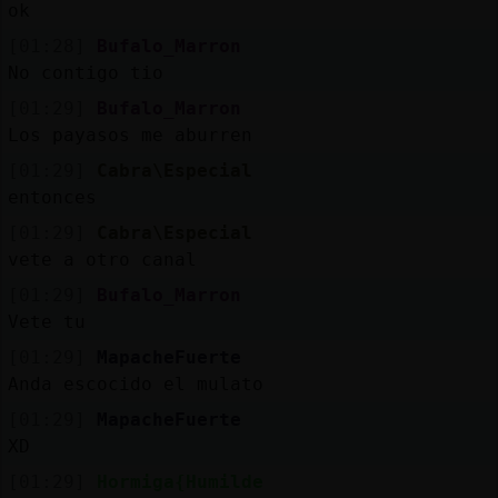
ok
[01:28]
Bufalo_Marron
No contigo tio
[01:29]
Bufalo_Marron
Los payasos me aburren
[01:29]
Cabra\Especial
entonces
[01:29]
Cabra\Especial
vete a otro canal
[01:29]
Bufalo_Marron
Vete tu
[01:29]
MapacheFuerte
Anda escocido el mulato
[01:29]
MapacheFuerte
XD
[01:29]
Hormiga{Humilde