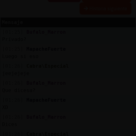
Historia siguiente
Mensaje
Reserva
[01:25]
Bufalo_Marron
alias
Privado?
[01:25]
MapacheFuerte
Luego si eso
Actuali
[01:26]
Cabra\Especial
contras
jeejejeje
[01:26]
Bufalo_Marron
Que dicesa?
Actuali
[01:26]
MapacheFuerte
IP
XD
virtual
[01:26]
Bufalo_Marron
Dices
[01:26]
Cabra\Especial