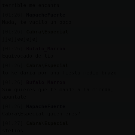
Mis
terrible me encanta
blogs
[01:26]
MapacheFuerte
Nada, te vacilo un poco
[01:26]
Cabra\Especial
Mis
jjejjeejejej
foros
[01:26]
Bufalo_Marron
Equivocado de tio
[01:26]
Cabra\Especial
Registr
lo ke daria por una fiesta medio brazo
un
[01:26]
Bufalo_Marron
canal
Sim quieres que te mande a la mierda,
apuntate
[01:26]
MapacheFuerte
Cabra\Especial quien eres?
Más
gestion
[01:27]
Cabra\Especial
stelios