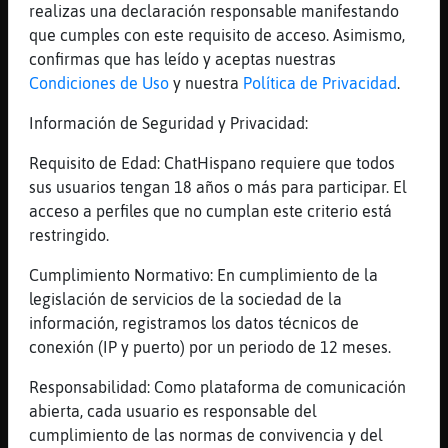
dsf
realizas una declaración responsable manifestando
que cumples con este requisito de acceso. Asimismo,
[22:40]
Caiman_Paciente
confirmas que has leído y aceptas nuestras
sd
Condiciones de Uso
y nuestra
Política de Privacidad
.
[22:40]
Caiman_Paciente
dsfa
Información de Seguridad y Privacidad:
[22:40]
Caiman_Paciente
Requisito de Edad: ChatHispano requiere que todos
sdf
sus usuarios tengan 18 años o más para participar. El
[22:40]
Caiman_Paciente
acceso a perfiles que no cumplan este criterio está
ds
restringido.
[22:40]
Caiman_Paciente
Cumplimiento Normativo: En cumplimiento de la
dsa
legislación de servicios de la sociedad de la
[22:40]
Caiman_Paciente
información, registramos los datos técnicos de
ds
conexión (IP y puerto) por un periodo de 12 meses.
[22:40]
Caiman_Paciente
Responsabilidad: Como plataforma de comunicación
ds
abierta, cada usuario es responsable del
[22:40]
Caiman_Paciente
cumplimiento de las normas de convivencia y del