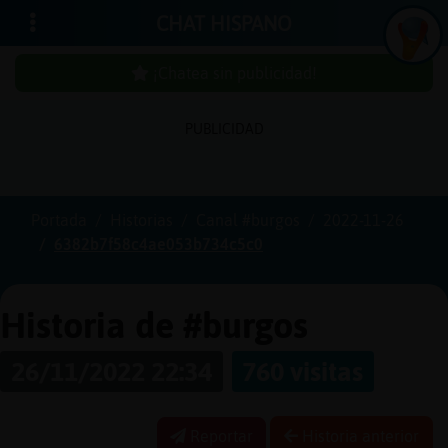
CHAT HISPANO
¡Chatea sin publicidad!
PUBLICIDAD
Iniciar
sesión
Portada
Historias
Canal #burgos
2022-11-26
6382b7f58c4ae053b734c5c0
¡Chatea
sin
publici
Historia de #burgos
26/11/2022 22:34
760 visitas
Crear
una
Reportar
Historia anterior
cuenta