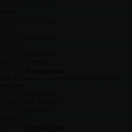
Mis
[22:36]
Delfin\Azul
blogs
Ammm
[22:36]
Delfin\Azul
Jejej
Mis
[22:36]
Delfin\Azul
foros
Eres tuu
[22:36]
Delfin\Azul
No vi el cambio
Registr
[22:36]
Hormiga}Fugaz
un
emm si bueno... estoy muerto otra vez de
canal
entrenar
[22:37]
Delfin\Azul
Fuiste otro ratito??
[22:37]
Delfin\Azul
Más
Antes tb
gestion
[22:37]
Hormiga}Fugaz