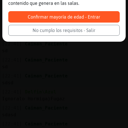
ads
contenido que genera en las salas.
[22:41]
Caiman_Paciente
Confirmar mayoría de edad - Entrar
sd
[22:41]
Caiman_Paciente
No cumplo los requisitos - Salir
dsaa
[22:41]
Caiman_Paciente
sd
[22:41]
Caiman_Paciente
sd
[22:41]
Caiman_Paciente
sdsd
[22:41]
Delfin\Azul
Ignoralo Hormiga}Fugaz
[22:41]
Caiman_Paciente
sdasd
[22:41]
Caiman_Paciente