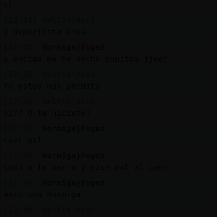
si
[22:37]
Delfin\Azul
Q deportista eres
[22:38]
Hormiga}Fugaz
y encima me he hecho pupitas jjeej
[22:38]
Delfin\Azul
Yo estoy más gordita
[22:38]
Delfin\Azul
Si?? Q te hiciste?
[22:38]
Hormiga}Fugaz
caer mal
[22:39]
Hormiga}Fugaz
subi a la barra y pise mal al caer
[22:39]
Hormiga}Fugaz
mate una hormiga
[22:39]
Delfin\Azul