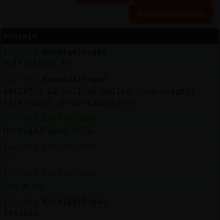
Historia siguiente
Mensaje
Reserva
[22:34]
Hormiga}Fugaz
alias
Delfin\Azul hi
[22:35]
Hormiga}Fugaz
pelisfli x2.onli ne/pelicu la/a-knights -
Actuali
tale-coraz on-de-caballero/
contras
[22:36]
Delfin\Azul
Hormiga}Fugaz hola
[22:36]
Delfin\Azul
Actuali
??
IP
[22:36]
Delfin\Azul
virtual
Eso q es
[22:36]
Hormiga}Fugaz
stelios