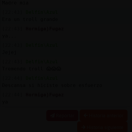
Madre mia
[22:43]
Delfin\Azul
Era un troll grande
[22:43]
Hormiga}Fugaz
ya...
[22:43]
Delfin\Azul
Jejej
[22:43]
Delfin\Azul
Tremendo troll 😱😱😱
[22:44]
Delfin\Azul
Descansa si hiciste sobre esfuerzo
[22:44]
Hormiga}Fugaz
ya
Reportar
Historia anterior
Historia siguiente