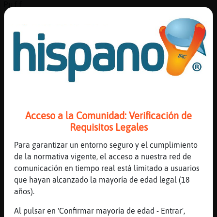
Puff
[22:40]
Caiman_Paciente
dsf
[22:40]
Caiman_Paciente
dsf
[22:40]
Caiman_Paciente
safd
[22:40]
Caiman_Paciente
ds
Acceso a la Comunidad: Verificación de
Requisitos Legales
[22:40]
Caiman_Paciente
sda
Para garantizar un entorno seguro y el cumplimiento
[22:40]
Caiman_Paciente
de la normativa vigente, el acceso a nuestra red de
sd
comunicación en tiempo real está limitado a usuarios
que hayan alcanzado la mayoría de edad legal (18
[22:40]
Caiman_Paciente
años).
sad
[22:40]
Caiman_Paciente
Al pulsar en 'Confirmar mayoría de edad - Entrar',