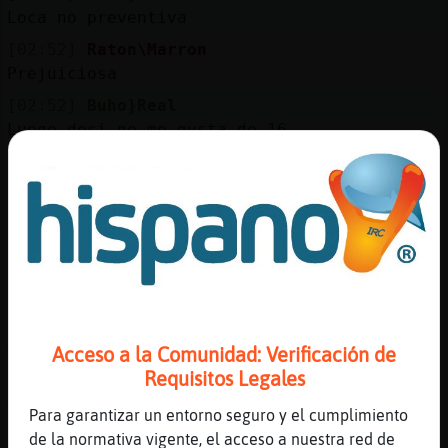
Mis
Loca no preventiva
blogs
[02:52]
Raton\Marron
Prejuiciosa
[02:52]
Buho}Real
Mis
Luego deci no me gusta de 16
foros
[02:53]
Raton\Marron
La mía es de 19
[02:53]
Buho}Real
Registr
La tuya, que tu hija?
un
[02:53]
Raton\Marron
canal
Pija, mi pija
[02:54]
Buho}Real
Acceso a la Comunidad: Verificación de
Tu novia?
Requisitos Legales
Más
[02:54]
Raton\Marron
gestion
Tu merienda
Para garantizar un entorno seguro y el cumplimiento
de la normativa vigente, el acceso a nuestra red de
[02:54]
Buho}Real