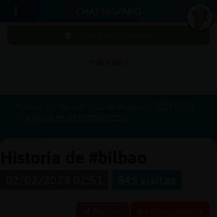
CHAT HISPANO
¡Chatea sin publicidad!
PUBLICIDAD
Iniciar
sesión
Portada
Historias
Canal #bilbao
2023-02-02
63dc5dcd9c637d539b05228c
¡Chatea
sin
publici
Historia de #bilbao
02/02/2023 02:51
845 visitas
Crear
una
Reportar
Historia anterior
cuenta