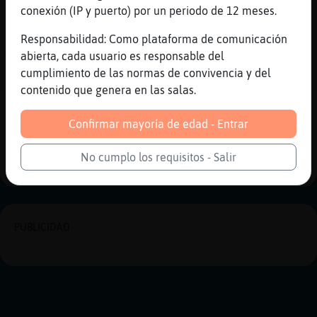
conexión (IP y puerto) por un periodo de 12 meses.
Pues tu as ligado muchas de menos de 20?
[02:58]
Buho}Real
Responsabilidad: Como plataforma de comunicación
Aver dame el telegran
abierta, cada usuario es responsable del
cumplimiento de las normas de convivencia y del
[02:59]
Raton\Marron
contenido que genera en las salas.
Lo tienes en el privado
Confirmar mayoría de edad - Entrar
Reportar
Historia anterior
Historia siguiente
No cumplo los requisitos - Salir
PUBLICIDAD