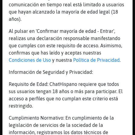
comunicación en tiempo real está limitado a usuarios
Que dice
que hayan alcanzado la mayoría de edad legal (18
[02:54]
Raton\Marron
años).
Tanto miedo tienes de probar??
Al pulsar en 'Confirmar mayoría de edad - Entrar',
[02:54]
Buho}Real
realizas una declaración responsable manifestando
Yo que se
que cumples con este requisito de acceso. Asimismo,
[02:55]
Buho}Real
confirmas que has leído y aceptas nuestras
De probar un viejo?
Condiciones de Uso
y nuestra
Política de Privacidad
.
[02:56]
Raton\Marron
Información de Seguridad y Privacidad:
Baah en fin....
[02:57]
Buho}Real
Requisito de Edad: ChatHispano requiere que todos
Que hago yo con uno de 52 años
sus usuarios tengan 18 años o más para participar. El
acceso a perfiles que no cumplan este criterio está
[02:57]
Buho}Real
restringido.
Robarle la cartera
[02:57]
Raton\Marron
Cumplimiento Normativo: En cumplimiento de la
Y yo que coño se
legislación de servicios de la sociedad de la
información, registramos los datos técnicos de
[02:58]
Buho}Real