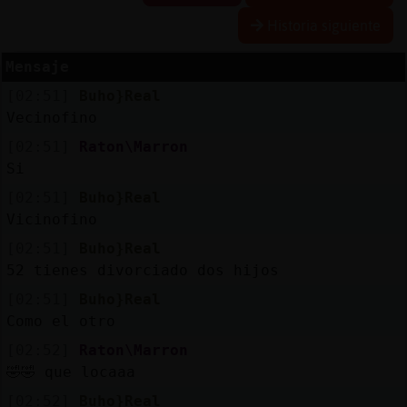
Historia siguiente
Mensaje
Reserva
[02:51]
Buho}Real
alias
Vecinofino
[02:51]
Raton\Marron
Si
Actuali
[02:51]
Buho}Real
contras
Vicinofino
[02:51]
Buho}Real
52 tienes divorciado dos hijos
Actuali
[02:51]
Buho}Real
IP
Como el otro
virtual
[02:52]
Raton\Marron
🤣🤣 que locaaa
[02:52]
Buho}Real