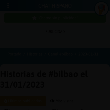
CHAT HISPANO
¡Chatea sin publicidad!
PUBLICIDAD
Iniciar
sesión
Portada
Historias
Canal #bilbao
2023-01-31
¡Chatea
sin
Historias de #bilbao el
publici
31/01/2023
Crear
Últimas publicadas
Más vistas
una
cuenta