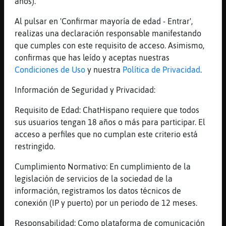
años).
sucediera
Al pulsar en 'Confirmar mayoría de edad - Entrar',
...
realizas una declaración responsable manifestando
que cumples con este requisito de acceso. Asimismo,
72 líneas de 2 usuarios
633 visitas
3 puntos
confirmas que has leído y aceptas nuestras
Condiciones de Uso
y nuestra
Política de Privacidad
.
Canal #bilbao
-
31/01/2023 11:00
Información de Seguridad y Privacidad:
Lobo-Letal
: Luego a los 18 me saco
Requisito de Edad: ChatHispano requiere que todos
el carnets de camionera
sus usuarios tengan 18 años o más para participar. El
Lobo-Letal
: Y voy dando bandaso con
acceso a perfiles que no cumplan este criterio está
el camion
restringido.
Lobo-Letal
: Yo creo que me veo
Cumplimiento Normativo: En cumplimiento de la
manejando
legislación de servicios de la sociedad de la
Lobo-Letal
: Mi hermano conduciendo y
información, registramos los datos técnicos de
yo comiendo galletas al lao
conexión (IP y puerto) por un periodo de 12 meses.
Lobo-Letal
: O el novio que me
busque..
Responsabilidad: Como plataforma de comunicación