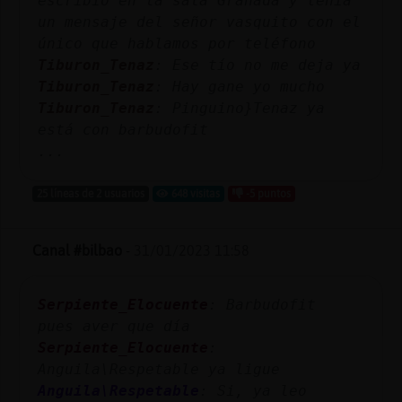
escribió en la sala Granada y tenía
Mis
un mensaje del señor vasquito con el
blogs
único que hablamos por teléfono
Tiburon_Tenaz
: Ese tío no me deja ya
Tiburon_Tenaz
: Hay gane yo mucho
Tiburon_Tenaz
: Pinguino}Tenaz ya
Mis
está con barbudofit
foros
...
25 líneas de 2 usuarios
648 visitas
-5 puntos
Registr
un
Canal #bilbao
-
31/01/2023 11:58
canal
Serpiente_Elocuente
: Barbudofit
pues aver que día
Más
Serpiente_Elocuente
:
gestion
Anguila\Respetable ya ligue
Anguila\Respetable
: Si, ya leo