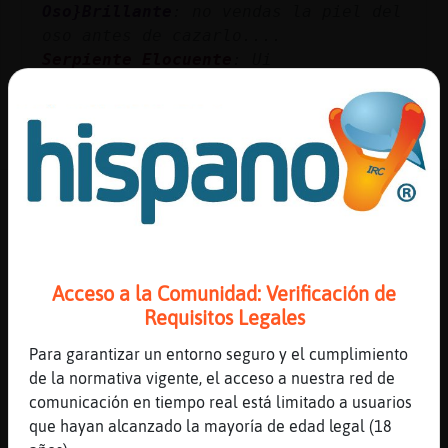
Oso}Brillante
: no vendas la piel del
oso antes de cazarlo....
Serpiente_Elocuente
: Ui
...
25 líneas de 3 usuarios
661 visitas
-5 puntos
Canal #bilbao
-
31/01/2023 11:35
Hormiga{Debil
: Creo que si después
de mucho pensar si sabe buscar bien
Acceso a la Comunidad: Verificación de
lo encuentra
Requisitos Legales
Serpiente}Enorme
: Claro
Serpiente}Enorme
: La vida siempre
Para garantizar un entorno seguro y el cumplimiento
puede sorprenderte
de la normativa vigente, el acceso a nuestra red de
Hormiga{Debil
: Tendria que cabrea a
comunicación en tiempo real está limitado a usuarios
muchos
que hayan alcanzado la mayoría de edad legal (18
Hormiga{Debil
: Para que eso