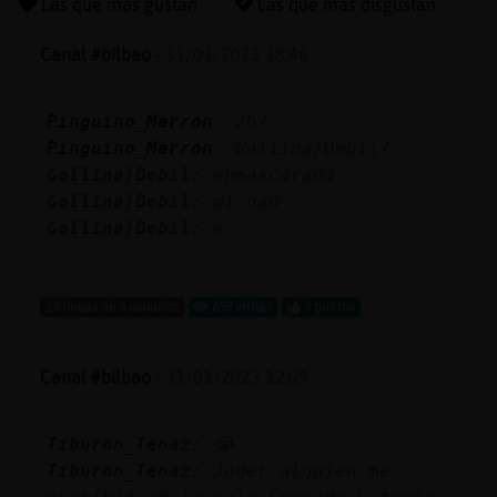
Las que más gustan
Las que más disgustan
Canal #bilbao
-
31/01/2023 18:46
Reserva
Pinguino_Marron
: 26?
alias
Pinguino_Marron
: Gallina}Debil?
Gallina}Debil
: enmascarada
Gallina}Debil
: mi dad
Actuali
Gallina}Debil
: e
contras
...
29 líneas de 4 usuarios
659 visitas
3 puntos
Actuali
Canal #bilbao
-
31/01/2023 12:09
IP
virtual
Tiburon_Tenaz
: 😭
Tiburon_Tenaz
: Joder alguien me