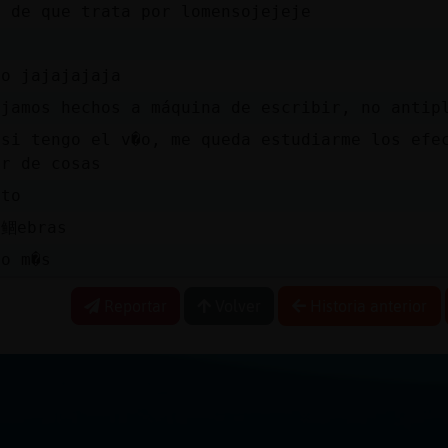
s de que trata por lomensojejeje
no jajajajaja
ajamos hechos a máquina de escribir, no antip
asi tengo el v�o, me queda estudiarme los efe
ar de cosas
sto
v鲴ebras
co m�s
Reportar
Volver
Historia anterior