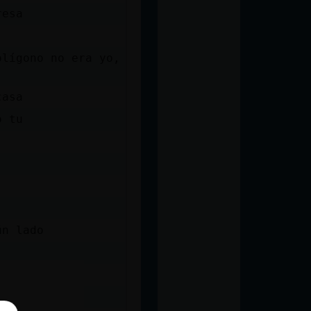
resa
olígono no era yo,
casa
o tu
ún lado