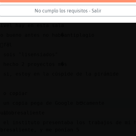
tás jodido
No cumplo los requisitos - Salir
 hice a lo bruto yo todo dopado con birras y 
nivel hay en esta sala
no bueno antes no hab�antiplagio
m᳠fᣩl
s sois "lisensiados"
e hecho 2 proyectos m�s
e si, estoy en la cúspide de la pirámide
r o copiar
e un copia pega de Google bᳩcamente
qu頳obresaliente
n el instituto presentaba los trabajos de mi 
obresaliente, y me ponían 5