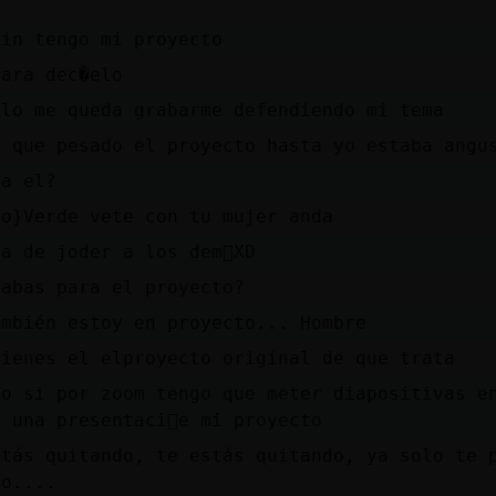
fin tengo mi proyecto
para dec�elo
olo me queda grabarme defendiendo mi tema
r que pesado el proyecto hasta yo estaba angu
 a el?
ro}Verde vete con tu mujer anda
ja de joder a los dem᳠XD
rabas para el proyecto?
ambién estoy en proyecto... Hombre
uienes el elproyecto original de que trata
no si por zoom tengo que meter diapositivas e
 una presentaci󮠤e mi proyecto
stás quitando, te estás quitando, ya solo te 
do....