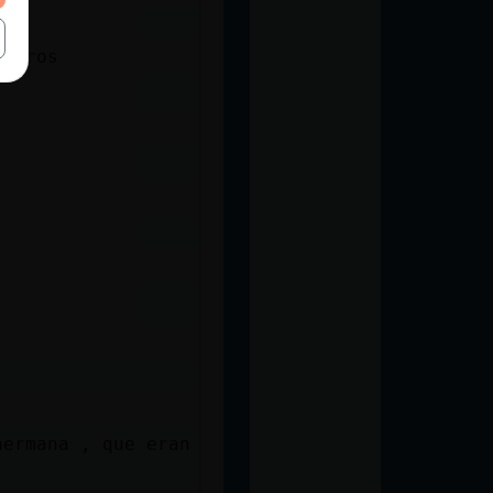
porros
hermana , que eran