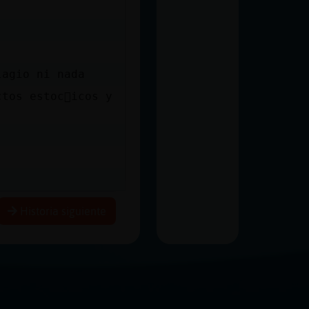
lagio ni nada
ctos estoc᳴icos y
Historia siguiente