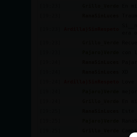
Mis blogs
[19:23]
Grillo_Verde
En m
[19:23]
RanaSinLuces
Trau
Si__
[19:23]
Ardilla}SinRespeto
Mis foros
era 
[19:23]
Grillo_Verde
Recu
[19:23]
Pajaro}Verde
con 
Registrar
[19:24]
RanaSinLuces
Paja
un canal
[19:24]
RanaSinLuces
XD
[19:24]
Ardilla}SinRespeto
Love
[19:24]
Pajaro}Verde
mejo
Más
gestiones
[19:24]
Grillo_Verde
En m
[19:25]
RanaSinLuces
Este
[19:25]
Pajaro}Verde
Rana
[19:25]
Grillo_Verde
Camb