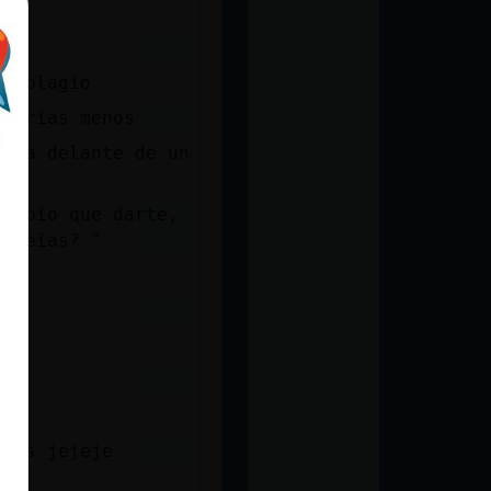
ntiplagio
tearias menos
sona delante de un
 sabio que darte,
 creías? "
gays jejeje