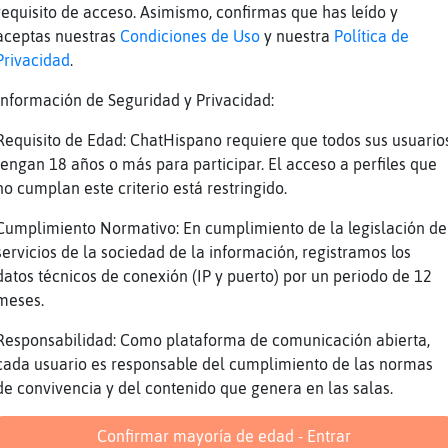
requisito de acceso. Asimismo, confirmas que has leído y
 q todos los proyectos en los que he particip
aceptas nuestras
Condiciones de Uso
y nuestra
Política de
dos en otros, cambiando cosas por avances tec
Privacidad
.
re ya me ha aburrido
Información de Seguridad y Privacidad:
 dedicas a la investigación pura o ya está to
Requisito de Edad: ChatHispano requiere que todos sus usuario
 esta basado en otra cosa
tengan 18 años o más para participar. El acceso a perfiles que
plagiar por dejadez y vagancia jejeje que pa
no cumplan este criterio está restringido.
ciam andar lagrimendo en el chat que no le l
Cumplimiento Normativo: En cumplimiento de la legislación de
a jeje
servicios de la sociedad de la información, registramos los
ío fue vagancia pura y dura. Pero que queires
datos técnicos de conexión (IP y puerto) por un periodo de 12
ería a hacer
meses.
 un tio sincero
Responsabilidad: Como plataforma de comunicación abierta,
no di que s�ajaja
cada usuario es responsable del cumplimiento de las normas
e sale preparado para hacer un proyecto desde
de convivencia y del contenido que genera en las salas.
as los estudios, todo menos el proyecto, trab
ves a hacer el proyecto
Confirmar mayoría de edad - Entrar