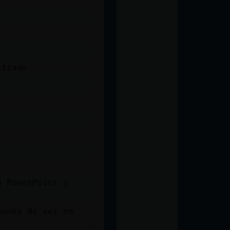
stiado
n PowerPoint y
pones de vez en