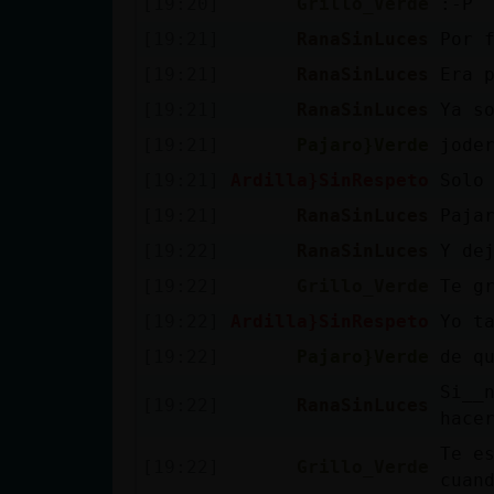
[19:20]
Grillo_Verde
:-P
cuenta
[19:21]
RanaSinLuces
Por 
[19:21]
RanaSinLuces
Era 
[19:21]
RanaSinLuces
Ya s
Reservar
[19:21]
Pajaro}Verde
jode
alias
[19:21]
Ardilla}SinRespeto
Solo
[19:21]
RanaSinLuces
Paja
Actualizar
[19:22]
RanaSinLuces
Y de
contraseña
[19:22]
Grillo_Verde
Te g
[19:22]
Ardilla}SinRespeto
Yo t
[19:22]
Pajaro}Verde
de q
Actualizar
Si__
IP virtual
[19:22]
RanaSinLuces
hacer
Te e
[19:22]
Grillo_Verde
cuan