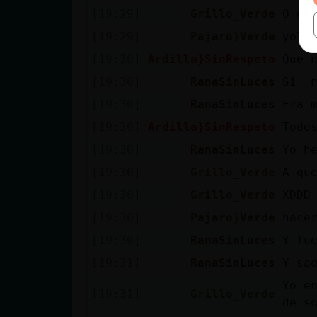
[19:29]
Grillo_Verde
O es
[19:29]
Pajaro}Verde
yolo
[19:30]
Ardilla}SinRespeto
Que 
[19:30]
RanaSinLuces
Si__
[19:30]
RanaSinLuces
Era 
[19:30]
Ardilla}SinRespeto
Todo
[19:30]
RanaSinLuces
Yo h
[19:30]
Grillo_Verde
A qu
[19:30]
Grillo_Verde
XDDD
[19:30]
Pajaro}Verde
hace
[19:30]
RanaSinLuces
Y fu
[19:31]
RanaSinLuces
Y sa
Yo e
[19:31]
Grillo_Verde
de s