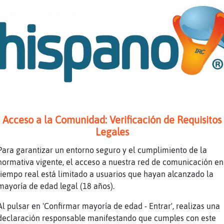
 morire estate tranquila
no pero que época si tu eres joven
no se sigue haciendo pero ahora te pasan el a
io quenoseria necesario si curraras mas y cha
a que el zoom no existía y se defendía en per
unal
i has pensado en suicidarte, tengo un consejo
recipites tu último día, vas a morirte que te
Acceso a la Comunidad: Verificación de Requisitos
o el Sr casado gay XD
Legales
n 4 hijos
Para garantizar un entorno seguro y el cumplimiento de la
 3
normativa vigente, el acceso a nuestra red de comunicación en
es, creces, te jodes y mueres"
tiempo real está limitado a usuarios que hayan alcanzado la
mayoría de edad legal (18 años).
mo yo
stas conelrollo que si te abren privados son 
Al pulsar en 'Confirmar mayoría de edad - Entrar', realizas una
declaración responsable manifestando que cumples con este
lla}SinRespeto ley de vida