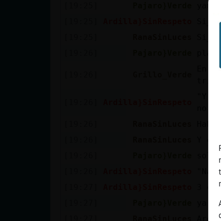
[19:25]
Pajaro}Verde
yame
[19:25]
Ardilla}SinRespeto
Si__
[19:25]
RanaSinLuces
Si__
[19:26]
Pajaro}Verde
plag
En l
[19:26]
Grillo_Verde
trib
"Y s
[19:26]
Ardilla}SinRespeto
no p
[19:26]
RanaSinLuces
Habl
[19:26]
RanaSinLuces
Y co
[19:26]
Pajaro}Verde
solo
[19:26]
Ardilla}SinRespeto
"Nac
[19:27]
Ardilla}SinRespeto
3 co
[19:27]
Pajaro}Verde
ya e
[19:27]
RanaSinLuces
Ardi