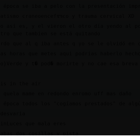
i época se iba a pelo con la presentación imp
matismo craneoencefᬩco y trauma cervical XD
no así es, y el vieron el otro día yendo al p
otro que tambien se está quitando
erdo que al q iba antes q yo se le olvidó en 
las horas que metes aqui podrias haberlo hech
ro}Verde y t� pod� morirte y no cae esa breva
 is in the air
r quela mame en redondo enromo uff mas daño
i época todos los "cogíamos prestados" de alg
 desvaria
SinLuces que mala eres
iabas dos cosillas y pista