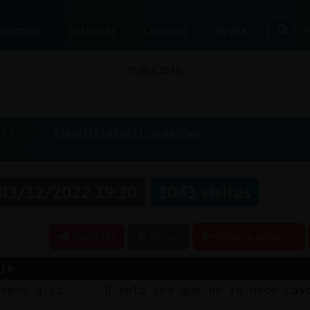
Bus
Normas
Gestiones
Contacto
Ayuda
PUBLICIDAD
2-12-03
638bf27616894212de4410a0
03/12/2022 19:20
1043 visitas
Reportar
Volver
Historia anterior
je
remos q si .... Q solo sea que no te hace cas