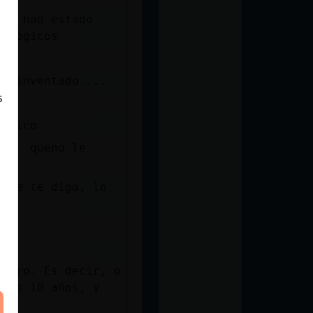
ado han estado
nológicos
do inventado....
s
tetico
lega queno le
 que te diga, lo
 cero. Es decir, o
ajas 10 años, y