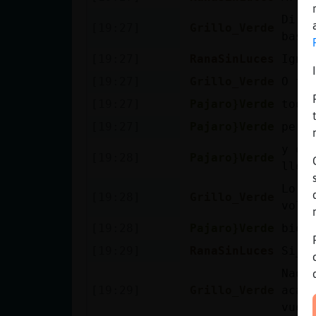
Diré
[19:27]
Grillo_Verde
basa
[19:27]
RanaSinLuces
Igno
[19:27]
Grillo_Verde
O te
[19:27]
Pajaro}Verde
todo
[19:27]
Pajaro}Verde
pero
y en
[19:28]
Pajaro}Verde
lleg
Lo m
[19:28]
Grillo_Verde
volv
[19:28]
Pajaro}Verde
bien
[19:29]
RanaSinLuces
Si__
Nadi
[19:29]
Grillo_Verde
acab
vuel