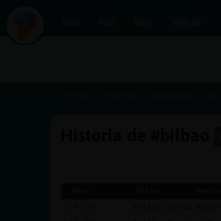
Chat
Foro
Blogs
Noticias
Iniciar
sesión
Portada
Historias
Canal #bilbao
202
Historia de #bilbao
¡Chatea
sin
publicidad!
Hour
Alias
Mensa
[19:20]
Grillo_Verde
Espe
Crear
una