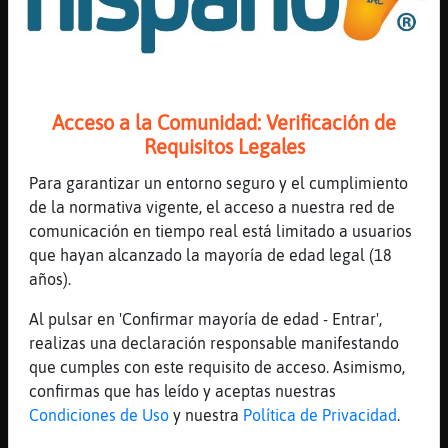
[22:12]
Jirafa_Respetable
Yo soy un encanto de persona
[22:12]
Elefante{ConBravura
Hemos hablado de nuestra definición
Acceso a la Comunidad: Verificación de
[22:12]
Elefante{ConBravura
Requisitos Legales
No de q nos adjetivemos
Para garantizar un entorno seguro y el cumplimiento
[22:13]
Elefante{ConBravura
de la normativa vigente, el acceso a nuestra red de
Una persona encantada?
comunicación en tiempo real está limitado a usuarios
[22:13]
Elefante{ConBravura
que hayan alcanzado la mayoría de edad legal (18
Por una bruja?
años).
[22:13]
Jirafa_Respetable
Al pulsar en 'Confirmar mayoría de edad - Entrar',
Pues no se, uno también puede definirse con
realizas una declaración responsable manifestando
adjetivos
que cumples con este requisito de acceso. Asimismo,
[22:13]
Jirafa_Respetable
confirmas que has leído y aceptas nuestras
La definición era libre
Condiciones de Uso
y nuestra
Política de Privacidad
.
[22:13]
Jirafa_Respetable