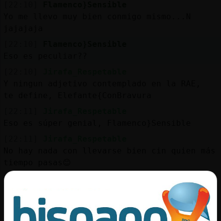
[22:10]
Flamenco}Sensible
Yo me llevo muy bien conmigo mismo...N
jajajaja
[22:10]
Flamenco}Sensible
Eso es peculiar??
[22:10]
Jirafa_Respetable
Y ningun adjetivo contemplado en la RAE,
te define, Elefante{ConBravura
[22:11]
Jirafa_Respetable
Eso es súper genial, Flamenco}Sensible
[22:11]
Jirafa_Respetable
No hay nada con llevarse bien cin quien más
tiempo pasas😊
[22:12]
Flamenco}Sensible
Y tú cómo te definirías??
[22:12]
Jirafa_Respetable
Yo?