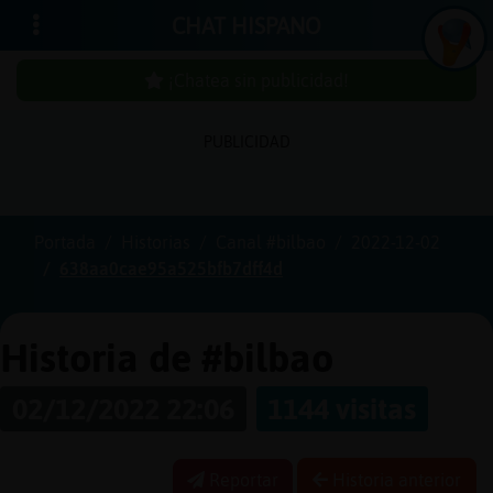
CHAT HISPANO
¡Chatea sin publicidad!
PUBLICIDAD
Iniciar
sesión
Portada
Historias
Canal #bilbao
2022-12-02
638aa0cae95a525bfb7dff4d
¡Chatea
sin
publici
Historia de #bilbao
02/12/2022 22:06
1144 visitas
Crear
una
Reportar
Historia anterior
cuenta