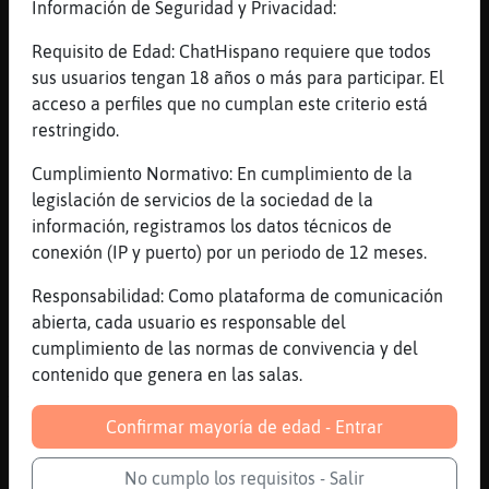
Información de Seguridad y Privacidad:
No, soy un encanto
Requisito de Edad: ChatHispano requiere que todos
[22:14]
Jirafa_Respetable
sus usuarios tengan 18 años o más para participar. El
Nada de encantamientos
acceso a perfiles que no cumplan este criterio está
[22:14]
Jirafa_Respetable
restringido.
Ni de escobas
Cumplimiento Normativo: En cumplimiento de la
[22:14]
Jirafa_Respetable
legislación de servicios de la sociedad de la
Ni de pociones magicas
información, registramos los datos técnicos de
[22:15]
Elefante{ConBravura
conexión (IP y puerto) por un periodo de 12 meses.
En el calor de la noche, a plena luz del
día. Siempre dispuesto para alegrarte el
Responsabilidad: Como plataforma de comunicación
día. Hombre de bien, a carta cabaly como el
abierta, cada usuario es responsable del
duque:Feo, fuerte y formal
cumplimiento de las normas de convivencia y del
contenido que genera en las salas.
[22:15]
Jirafa_Respetable
Tu puedes ser lo que quieras, no lies,
Confirmar mayoría de edad - Entrar
Elefante{ConBravura
[22:15]
Flamenco}Sensible
No cumplo los requisitos - Salir