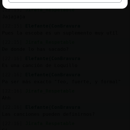
Jajajaja
[22:15]
Jirafa_Respetable
Jajajaja
[22:15]
Elefante{ConBravura
Pues la escoba es un suplemento muy util
[22:15]
Jirafa_Respetable
De donde lo has sacado?
[22:16]
Elefante{ConBravura
Es una canción de Loquillo
[22:16]
Elefante{ConBravura
Pa ser más exacto "feo, fuerte, y formal"
[22:16]
Jirafa_Respetable
Ahh
[22:16]
Elefante{ConBravura
Las canciones pueden definirnos?
[22:16]
Jirafa_Respetable