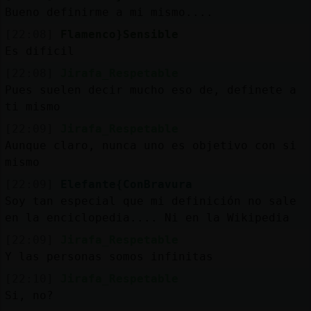
Mis
Bueno definirme a mi mismo....
blogs
[22:08]
Flamenco}Sensible
Es dificil
[22:08]
Jirafa_Respetable
Mis
Pues suelen decir mucho eso de, definete a
foros
ti mismo
[22:09]
Jirafa_Respetable
Aunque claro, nunca uno es objetivo con si
mismo
Registr
un
[22:09]
Elefante{ConBravura
canal
Soy tan especial que mi definición no sale
en la enciclopedia.... Ni en la Wikipedia
[22:09]
Jirafa_Respetable
Y las personas somos infinitas
Más
[22:10]
Jirafa_Respetable
gestion
Si, no?