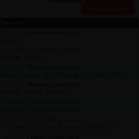
Historia siguiente
Mensaje
Reserva
[22:06]
Flamenco}Sensible
alias
Holaaa
[22:06]
Jirafa_Respetable
Buenas noches...
Actuali
[22:06]
Flamenco}Sensible
contras
Alguna mujer de Bilbao quiere charlar???
[22:07]
Flamenco}Sensible
Buenas noches euphoria
Actuali
[22:07]
Jirafa_Respetable
IP
Buenas, Flamenco}Sensible
virtual
[22:07]
Jirafa_Respetable
Eres poco curioso o un ser peculiar?
[22:08]
Flamenco}Sensible