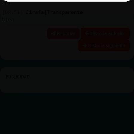
ahí
[08:51]
Jirafa{Transparente
bien
Reportar
Historia anterior
Historia siguiente
PUBLICIDAD