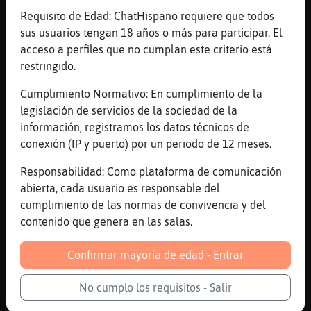
[08:48]
Jirafa{Transparente
Requisito de Edad: ChatHispano requiere que todos
jajajjajja
sus usuarios tengan 18 años o más para participar. El
acceso a perfiles que no cumplan este criterio está
[08:49]
ElefanteFeroz
restringido.
ey ey ey ey
[08:49]
Jirafa{Transparente
Cumplimiento Normativo: En cumplimiento de la
que que que
legislación de servicios de la sociedad de la
información, registramos los datos técnicos de
[08:50]
ElefanteFeroz
conexión (IP y puerto) por un periodo de 12 meses.
nah
[08:50]
Jirafa{Transparente
Responsabilidad: Como plataforma de comunicación
aaaaaaaaaaaaaa
abierta, cada usuario es responsable del
cumplimiento de las normas de convivencia y del
[08:50]
Jirafa{Transparente
contenido que genera en las salas.
pensaba yo
[08:50]
Jirafa{Transparente
Confirmar mayoría de edad - Entrar
va hagamos cafese
[08:50]
ElefanteFeroz
No cumplo los requisitos - Salir
yo cuando llegue a la estacion. me lo tomo