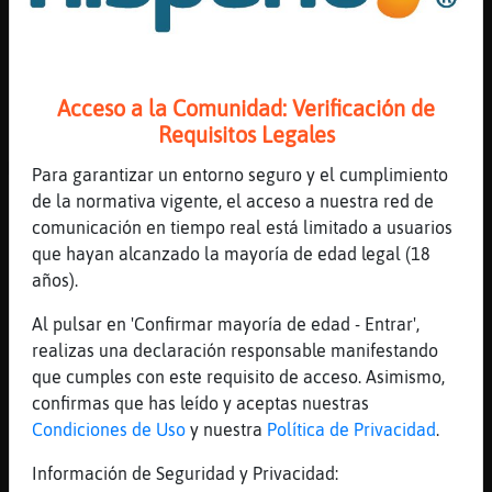
[08:46]
Jirafa{Transparente
hispanito se amable y saluda a UnLocoMas
[08:47]
Jirafa{Transparente
Acceso a la Comunidad: Verificación de
q cuqcada
Requisitos Legales
[08:47]
Pajaro}Veloz
Mi caido
Para garantizar un entorno seguro y el cumplimiento
de la normativa vigente, el acceso a nuestra red de
[08:47]
Jirafa{Transparente
comunicación en tiempo real está limitado a usuarios
ferula y a currar
que hayan alcanzado la mayoría de edad legal (18
[08:48]
Jirafa{Transparente
años).
hispanito saluda a Pajaro}Veloz
Al pulsar en 'Confirmar mayoría de edad - Entrar',
[08:48]
Pajaro}Veloz
realizas una declaración responsable manifestando
Llegando a la clínica me hallo
que cumples con este requisito de acceso. Asimismo,
[08:48]
Pajaro}Veloz
confirmas que has leído y aceptas nuestras
Hispanito dame dos besitos
Condiciones de Uso
y nuestra
Política de Privacidad
.
[08:48]
Pajaro}Veloz
Información de Seguridad y Privacidad:
Que rancio