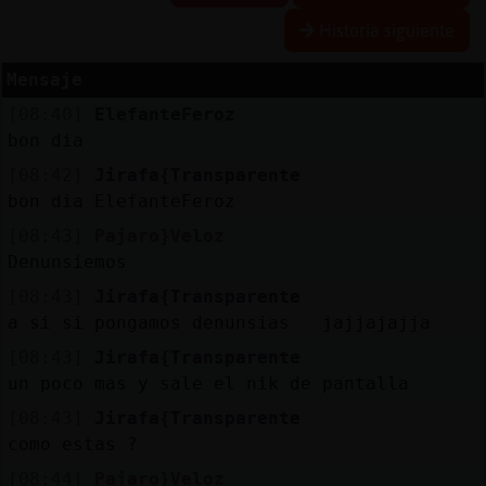
Historia siguiente
Mensaje
Reserva
[08:40]
ElefanteFeroz
alias
bon dia
[08:42]
Jirafa{Transparente
bon dia ElefanteFeroz
Actuali
[08:43]
Pajaro}Veloz
contras
Denunsiemos
[08:43]
Jirafa{Transparente
a si si pongamos denunsias jajjajajja
Actuali
[08:43]
Jirafa{Transparente
IP
un poco mas y sale el nik de pantalla
virtual
[08:43]
Jirafa{Transparente
como estas ?
[08:44]
Pajaro}Veloz