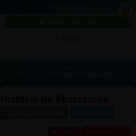
CHAT HISPANO
¡Chatea sin publicidad!
PUBLICIDAD
Iniciar
sesión
Portada
Historias
Canal #barcelona
2023-04-12
643746e968140360e50a4052
¡Chatea
sin
publici
Historia de #barcelona
12/04/2023 08:40
489 visitas
Crear
una
Reportar
Historia anterior
cuenta