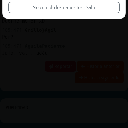
Jeje
No cumplo los requisitos - Salir
[05:47]
AguilaPaciente
Duerme mejor xD
[05:47]
Grillo}Agil
Por?
[05:47]
AguilaPaciente
Jaja, va... adéu
Reportar
Historia anterior
Historia siguiente
PUBLICIDAD