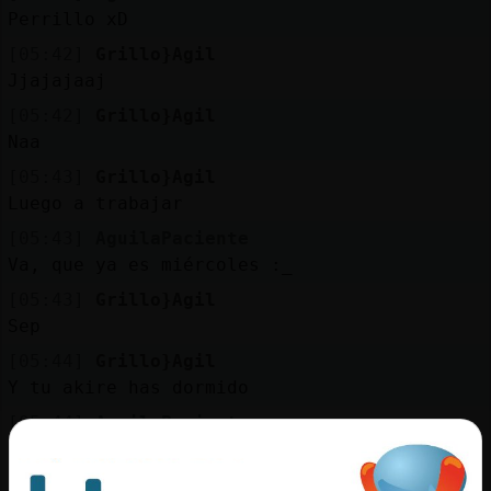
Mis
Perrillo xD
blogs
[05:42]
Grillo}Agil
Jjajajaaj
[05:42]
Grillo}Agil
Mis
Naa
foros
[05:43]
Grillo}Agil
Luego a trabajar
[05:43]
AguilaPaciente
Registr
Va, que ya es miércoles :_
un
[05:43]
Grillo}Agil
canal
Sep
[05:44]
Grillo}Agil
Y tu akire has dormido
Más
[05:44]
AguilaPaciente
gestion
Sí
[05:45]
AguilaPaciente