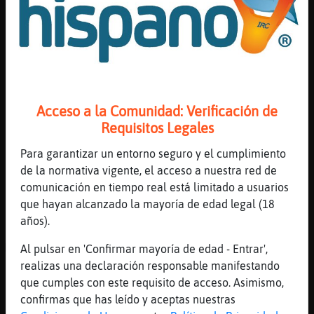
Pero ahora me echaría de nuevo...
[05:45]
Grillo}Agil
Has dormido poco
[05:45]
AguilaPaciente
Sí
Acceso a la Comunidad: Verificación de
[05:45]
Grillo}Agil
Requisitos Legales
Como yo
[05:46]
AguilaPaciente
Para garantizar un entorno seguro y el cumplimiento
5h...
de la normativa vigente, el acceso a nuestra red de
comunicación en tiempo real está limitado a usuarios
[05:46]
Grillo}Agil
que hayan alcanzado la mayoría de edad legal (18
Poco
años).
[05:46]
Grillo}Agil
Muy poco
Al pulsar en 'Confirmar mayoría de edad - Entrar',
realizas una declaración responsable manifestando
[05:46]
AguilaPaciente
que cumples con este requisito de acceso. Asimismo,
:/
confirmas que has leído y aceptas nuestras
[05:46]
Grillo}Agil