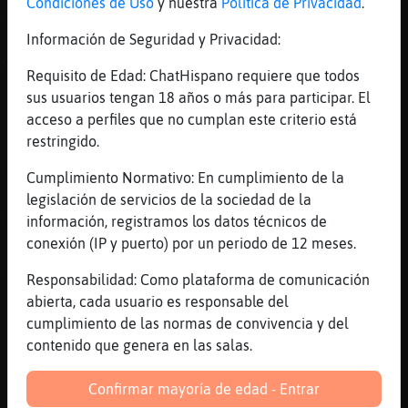
Condiciones de Uso
y nuestra
Política de Privacidad
.
Jajajja
Información de Seguridad y Privacidad:
[05:47]
Grillo}Agil
Weno voy a cerrar un pokito los ojos
Requisito de Edad: ChatHispano requiere que todos
[05:47]
AguilaPaciente
sus usuarios tengan 18 años o más para participar. El
Boh
acceso a perfiles que no cumplan este criterio está
restringido.
[05:47]
Grillo}Agil
Xd
Cumplimiento Normativo: En cumplimiento de la
[05:47]
AguilaPaciente
legislación de servicios de la sociedad de la
Grr
información, registramos los datos técnicos de
conexión (IP y puerto) por un periodo de 12 meses.
[05:47]
Grillo}Agil
Joo
Responsabilidad: Como plataforma de comunicación
[05:47]
Grillo}Agil
abierta, cada usuario es responsable del
Luego t busco y hablamos cielo
cumplimiento de las normas de convivencia y del
contenido que genera en las salas.
[05:47]
AguilaPaciente
:o
Confirmar mayoría de edad - Entrar
[05:47]
Grillo}Agil