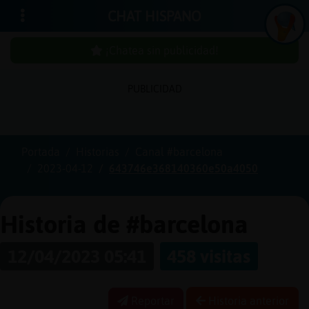
CHAT HISPANO
¡Chatea sin publicidad!
PUBLICIDAD
Iniciar
sesión
Portada
Historias
Canal #barcelona
2023-04-12
643746e368140360e50a4050
¡Chatea
sin
publici
Historia de #barcelona
12/04/2023 05:41
458 visitas
Crear
una
Reportar
Historia anterior
cuenta