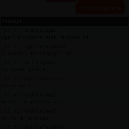
Historia siguiente
Mensaje
Reserva
[05:41]
Grillo}Agil
alias
AguilaPaciente bien frotada xd
[05:41]
AguilaPaciente
A dormir, Grillo}Agil xD
Actuali
[05:41]
Grillo}Agil
contras
Ya dormí jajaja
[05:42]
AguilaPaciente
Ya no más?
Actuali
[05:42]
Grillo}Agil
IP
Quizás un poquito más
virtual
[05:42]
Grillo}Agil
Antes de madrugar
[05:42]
AguilaPaciente