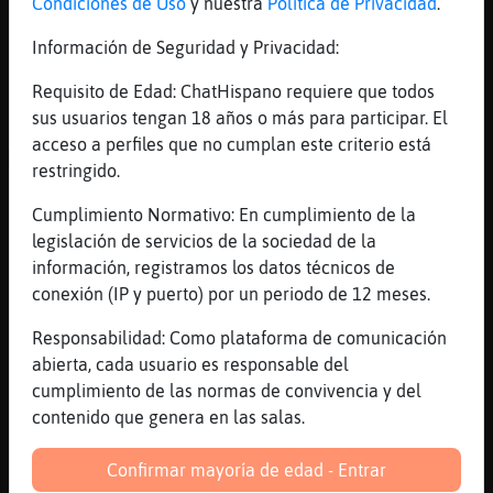
Condiciones de Uso
y nuestra
Política de Privacidad
.
[17:20]
Lince}Real
Ziii, pa hacete ojitos
Información de Seguridad y Privacidad:
[17:21]
Pantera_Brillante
Requisito de Edad: ChatHispano requiere que todos
ajajaja que bonita
sus usuarios tengan 18 años o más para participar. El
[17:21]
Pantera_Brillante
acceso a perfiles que no cumplan este criterio está
ACTION abassa a Lince}Real y la
restringido.
ezpachurra toaa
Cumplimiento Normativo: En cumplimiento de la
[17:21]
Lince}Real
legislación de servicios de la sociedad de la
^^
información, registramos los datos técnicos de
[17:22]
Pantera_Brillante
conexión (IP y puerto) por un periodo de 12 meses.
matar....
Responsabilidad: Como plataforma de comunicación
[17:22]
Pantera_Brillante
abierta, cada usuario es responsable del
y robar
cumplimiento de las normas de convivencia y del
[17:23]
Pantera_Brillante
contenido que genera en las salas.
ya ha robado a todo el mundo solo le queda
rusia
Confirmar mayoría de edad - Entrar