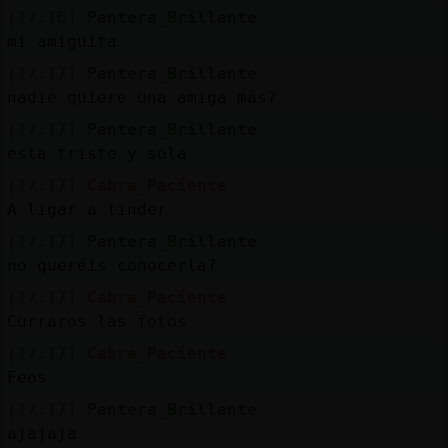
Mis
[17:16]
Pantera_Brillante
blogs
mi amiguita
[17:17]
Pantera_Brillante
nadie quiere una amiga más?
Mis
[17:17]
Pantera_Brillante
foros
esta triste y sola
[17:17]
Cabra_Paciente
A ligar a tinder
Registr
[17:17]
Pantera_Brillante
un
no queréis conocerla?
canal
[17:17]
Cabra_Paciente
Curraros las fotos
[17:17]
Cabra_Paciente
Feos
Más
gestion
[17:17]
Pantera_Brillante
ajajaja