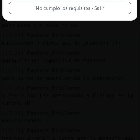
[17:23]
Pantera_Brillante
pero esta vez va a comer puñetazo ruso xd
No cumplo los requisitos - Salir
[17:23]
Pantera_Brillante
puto bien que asco me da
[17:24]
Pantera_Brillante
manoseando a niños que lo grabaron bfff
[17:24]
Pantera_Brillante
porque tiene inmunidad de momento
[17:24]
Pantera_Brillante
pero si no se muere antes lo ejecutaran
[17:25]
Pantera_Brillante
y Pedro Sánchez amenazando a Pitingo en la
cumbre xD
[17:25]
Pantera_Brillante
menudo subnor....
[17:25]
Pantera_Brillante
nos van a matar a todos por lo mongolo que