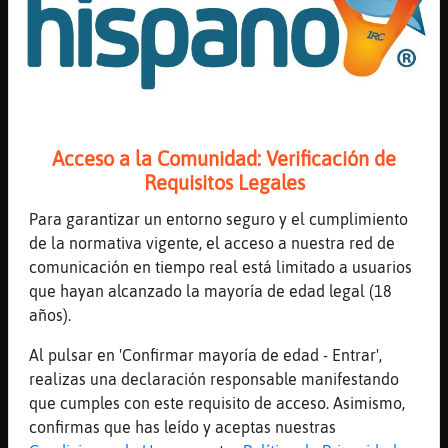
Los maricas si tienen pollon real,pv
[17:19]
Cabra_Paciente
Voy a lo grande
[17:19]
Pantera_Brillante
xD
[17:19]
Cabra_Paciente
Acceso a la Comunidad: Verificación de
Siempre
Requisitos Legales
[17:19]
Cabra_Paciente
Para garantizar un entorno seguro y el cumplimiento
Con todo
de la normativa vigente, el acceso a nuestra red de
[17:20]
Pantera_Brillante
comunicación en tiempo real está limitado a usuarios
Lince}Real si era el único que hablaba
que hayan alcanzado la mayoría de edad legal (18
años).
[17:20]
Pantera_Brillante
Lince}Real tu lo que quieres es que nos
Al pulsar en 'Confirmar mayoría de edad - Entrar',
quedemos solos verdad? yuyuyyuyuyuyuy
realizas una declaración responsable manifestando
[17:20]
Lince}Real
que cumples con este requisito de acceso. Asimismo,
Yo no lo oigo.
confirmas que has leído y aceptas nuestras