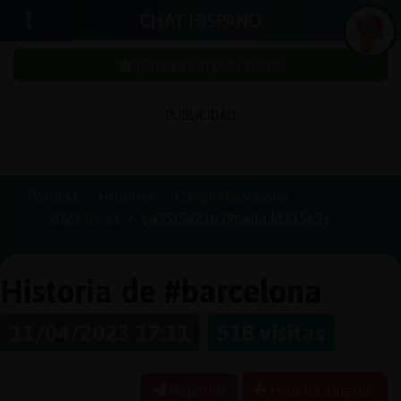
CHAT HISPANO
¡Chatea sin publicidad!
PUBLICIDAD
Iniciar
sesión
Portada
Historias
Canal #barcelona
2023-04-11
6435f5a21b396a0dd023563e
¡Chatea
sin
publici
Historia de #barcelona
11/04/2023 17:11
518 visitas
Crear
una
Reportar
Historia anterior
cuenta