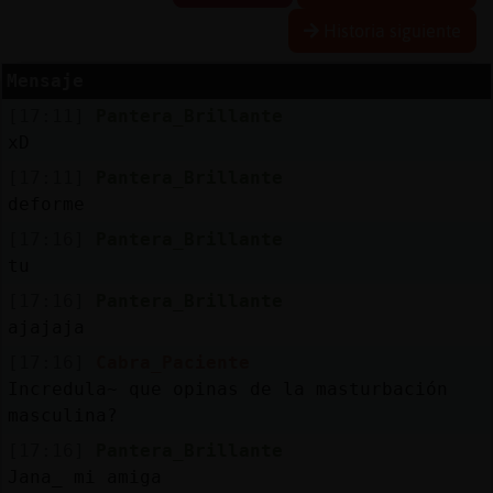
Historia siguiente
Mensaje
Reserva
[17:11]
Pantera_Brillante
alias
xD
[17:11]
Pantera_Brillante
deforme
Actuali
[17:16]
Pantera_Brillante
contras
tu
[17:16]
Pantera_Brillante
ajajaja
Actuali
[17:16]
Cabra_Paciente
IP
Incredula~ que opinas de la masturbación
virtual
masculina?
[17:16]
Pantera_Brillante
Jana_ mi amiga