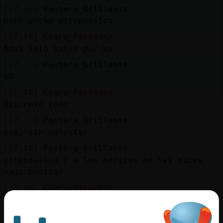
[17:18]
Pantera_Brillante
bien dicho pitopausico
[17:18]
Cabra_Paciente
Aquí solo pajas por pv
[17:18]
Pantera_Brillante
xD
[17:18]
Cabra_Paciente
Discreto todo
[17:18]
Pantera_Brillante
eso, sin molestar
[17:18]
Pantera_Brillante
pitopausico y a los maricas no les dices
nada bonito?
[17:18]
Cabra_Paciente
Los guapos y guapas tbn por cam
[17:19]
Cabra_Paciente