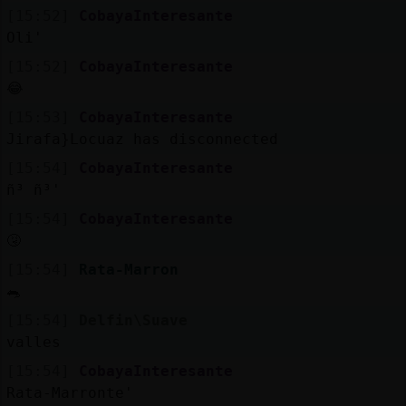
Mis
[15:52]
CobayaInteresante
blogs
Oli'
[15:52]
CobayaInteresante
😂
Mis
[15:53]
CobayaInteresante
foros
Jirafa}Locuaz has disconnected
[15:54]
CobayaInteresante
ñ³ ñ³'
Registr
[15:54]
CobayaInteresante
un
🤧
canal
[15:54]
Rata-Marron
🐀
[15:54]
Delfin\Suave
valles
Más
gestion
[15:54]
CobayaInteresante
Rata-Marronte'