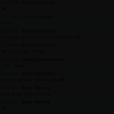
[16:03]
Ardilla\Letal
😂
[16:03]
Delfin\Suave
hola
[16:03]
Ardilla\Letal
Les dan diarreas a valentinas😂
[16:04]
Ardilla\Letal
Ke asco por favor
[16:04]
CobayaInteresante
ebe' agua'
[16:04]
Ardilla\Letal
Serán cerdos eso parece😂
[16:05]
Rata-Marron
eso bebe estrellita
[16:05]
Rata-Marron
💫