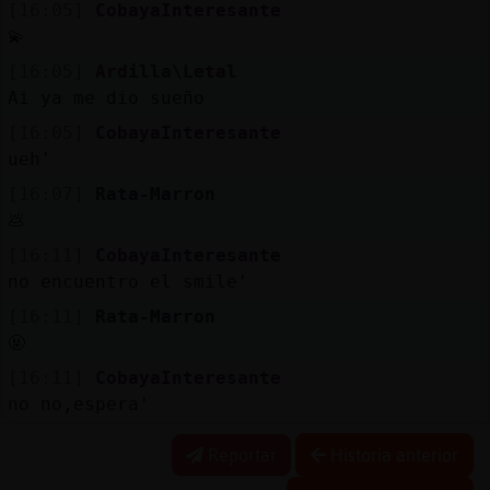
[16:05]
CobayaInteresante
💫
[16:05]
Ardilla\Letal
Ai ya me dio sueño
[16:05]
CobayaInteresante
ueh'
[16:07]
Rata-Marron
💩
[16:11]
CobayaInteresante
no encuentro el smile'
[16:11]
Rata-Marron
🤬
[16:11]
CobayaInteresante
no no,espera'
Reportar
Historia anterior