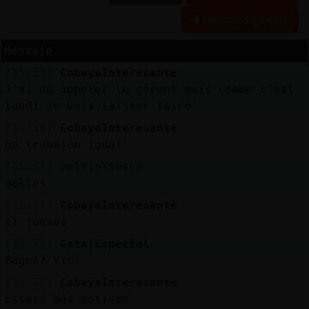
Historia siguiente
Mensaje
Reserva
[15:51]
CobayaInteresante
alias
J'ai dû appeler le gérant mais comme c'est
lundi je vais laisser faire'
[15:51]
CobayaInteresante
Actuali
no trabajan igual'
contras
[15:51]
Delfin\Suave
valles
[15:51]
CobayaInteresante
Actuali
el jueves'
IP
[15:51]
Gata}Especial
virtual
Bages? Vic?
[15:52]
CobayaInteresante
Estará más motivao'