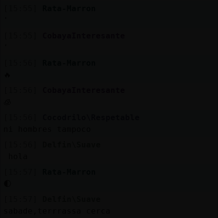
[15:55]
Rata-Marron
'
[15:55]
CobayaInteresante
'
[15:56]
Rata-Marron
🔥
[15:56]
CobayaInteresante
🧊
[15:56]
Cocodrilo\Respetable
ni hombres tampoco
[15:56]
Delfin\Suave
hola
[15:57]
Rata-Marron
🌓
[15:57]
Delfin\Suave
sabade,terrrassa cerca