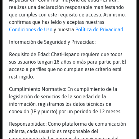
Lo saben si
realizas una declaración responsable manifestando
[16:00]
CobayaInteresante
que cumples con este requisito de acceso. Asimismo,
Rata-Marron' 💫
confirmas que has leído y aceptas nuestras
Condiciones de Uso
y nuestra
Política de Privacidad
.
[16:01]
CobayaInteresante
Canta'
Información de Seguridad y Privacidad:
[16:01]
CobayaInteresante
Requisito de Edad: ChatHispano requiere que todos
ñ³ ñ³'
sus usuarios tengan 18 años o más para participar. El
[16:01]
CobayaInteresante
acceso a perfiles que no cumplan este criterio está
🤧
restringido.
[16:01]
Ardilla\Letal
Cumplimiento Normativo: En cumplimiento de la
Ke cante aver donde cantará mejor por
legislación de servicios de la sociedad de la
sevillanas si eske les llegan las neuronas
información, registramos los datos técnicos de
[16:01]
Ardilla\Letal
conexión (IP y puerto) por un periodo de 12 meses.
Ke por eso todos calvis
Responsabilidad: Como plataforma de comunicación
[16:01]
CobayaInteresante
abierta, cada usuario es responsable del
Jjj'
cumplimiento de las normas de convivencia y del