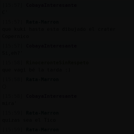
[15:57]
CobayaInteresante
C'
[15:57]
Rata-Marron
que kuki hasta esta dibujado el crater
Copernico
[15:57]
CobayaInteresante
Si,eh?'
[15:58]
RinoceronteSinRespeto
que vagi bé la tarda :)
[15:58]
Rata-Marron
🌕
[15:58]
CobayaInteresante
mira'
[15:59]
Rata-Marron
quizas sea el Tico
[15:59]
Rata-Marron