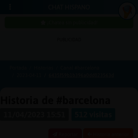
CHAT HISPANO
¡Chatea sin publicidad!
PUBLICIDAD
Iniciar
sesión
Portada
Historias
Canal #barcelona
2023-04-11
6435f59b1b396a0dd023563d
¡Chatea
sin
publici
Historia de #barcelona
11/04/2023 15:51
512 visitas
Crear
una
Reportar
Historia anterior
cuenta