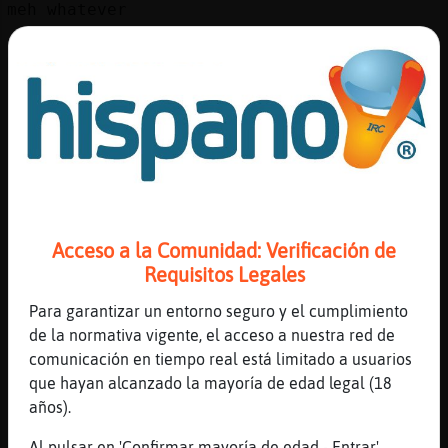
meh whatever
[15:59]
Rata-Marron
🈷️
[15:59]
CobayaInteresante
Lo qué'
[15:59]
Delfin\Suave
sabadell cerca
[16:00]
Rata-Marron
rien
Acceso a la Comunidad: Verificación de
[16:00]
CobayaInteresante
Requisitos Legales
ale*'
Para garantizar un entorno seguro y el cumplimiento
[16:00]
Ardilla\Letal
de la normativa vigente, el acceso a nuestra red de
Jje pues anda ke yo de sus caras
comunicación en tiempo real está limitado a usuarios
[16:00]
Ardilla\Letal
que hayan alcanzado la mayoría de edad legal (18
Nadie lo sabe donde esperan jje
años).
[16:00]
Ardilla\Letal
Al pulsar en 'Confirmar mayoría de edad - Entrar',