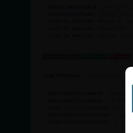
Oveja_Insufrible
: Que silenc
GallinaConPrisa
: [Oveja_Insu
Ardilla_Humilde
: MarcM-87 la
Ardilla_Humilde
: gopenasai
Ardilla_Humilde
: que en japo
...
88 líneas de 10 usuarios
490 visitas
-8 puntos
Canal #barcelona
-
11/02/2023 22:15
Avestruz{Elocuente
: Jajajajj
Avestruz{Elocuente
: la gente
Anguila{ConInquietud
: las pe
Anguila{ConInquietud
: siguie
Anguila{ConInquietud
: Դ
...