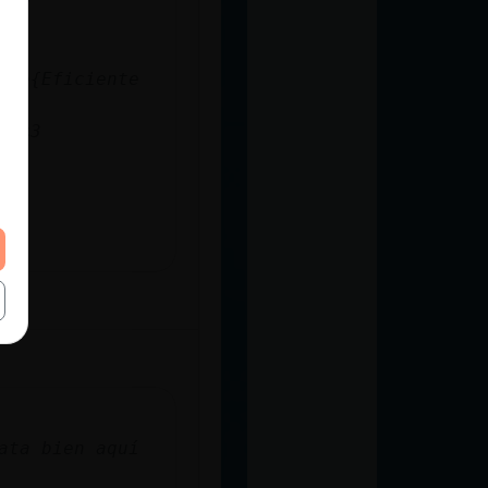
ave
che{Eficiente
3 <3
e
ata bien aquí