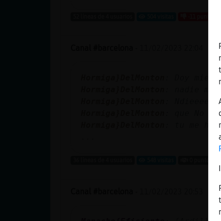
52 líneas de 4 usuarios
504 visitas
-11 puntos
Canal #barcelona
-
11/02/2023 22:04
Hormiga}DelMonton
: Doy miedo
Hormiga}DelMonton
: nadie me 
Hormiga}DelMonton
: Ndieeeeee
Hormiga}DelMonton
: que No mu
Hormiga}DelMonton
: tu me hab
...
36 líneas de 4 usuarios
548 visitas
0 puntos
Canal #barcelona
-
11/02/2023 20:53