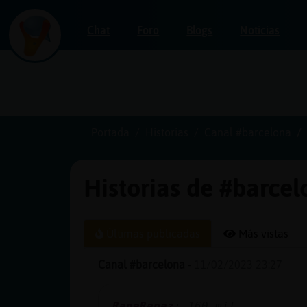
Chat
Foro
Blogs
Noticias
Iniciar
sesión
Portada
Historias
Canal #barcelona
Historias de #barce
¡Chatea
sin
publicidad!
Últimas publicadas
Más vistas
Canal #barcelona
-
11/02/2023 23:27
Crear
una
RanaRapaz
: 160 mil