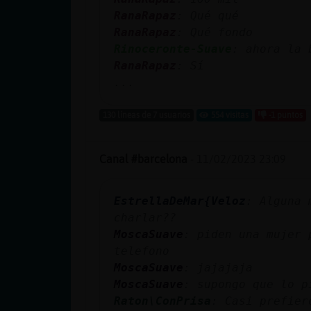
cuenta
RanaRapaz
: Qué qué
RanaRapaz
: Qué fondo
Rinoceronte-Suave
: ahora la 
RanaRapaz
: Sí
Reservar
...
alias
130 líneas de 7 usuarios
554 visitas
-1 puntos
Actualizar
Canal #barcelona
-
11/02/2023 23:09
contraseña
EstrellaDeMar{Veloz
: Alguna 
charlar??
MoscaSuave
: piden una mujer 
Actualizar
telefono
IP virtual
MoscaSuave
: jajajaja
MoscaSuave
: supongo que lo p
Raton\ConPrisa
: Casi prefier