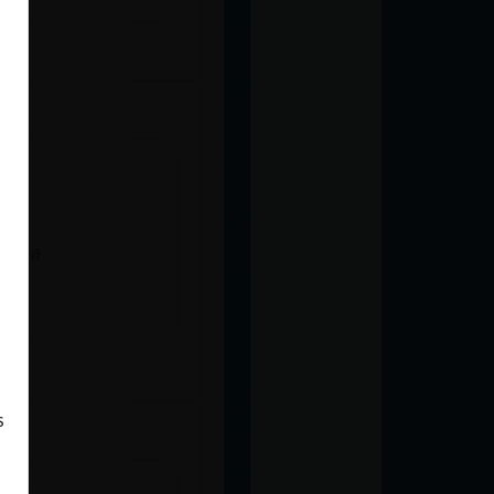
jaja
s