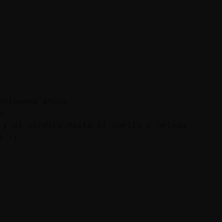
chimenea ahora
o
 y el nórdico hasta el cuello y helada
a :)