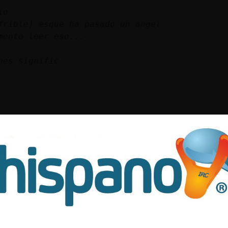
io
frible] esque ha pasado un angel
mento leer eso...
nes signific
ajajaj
 pa pedir que no quede jajajjajja
ticiones a Santa Rita, abogada de los imposib
nte!