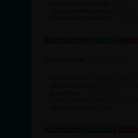
RinocerontePaciente
: heyy
RinocerontePaciente
: yo 23a
RinocerontePaciente
: x centr
...
184 líneas de 10 usuarios
522 visitas
-11 puntos
Canal #barcelona
-
11/02/2023 19:32
CaballitoDeMar_Marron
: Me gu
JirafaEspecial
: 46tenia razó
Buho{Feroz
: bona tarda
CaballitoDeMar_Marron
: ACTI
JirafaEspecial
: Mode :)
...
119 líneas de 5 usuarios
585 visitas
-10 puntos