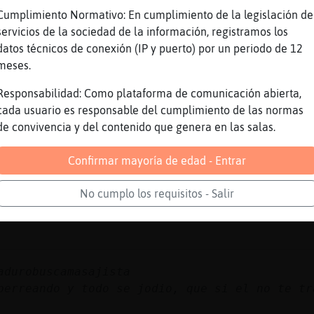
Suave] Ardilla}Suave Ardilla}Suave Ardilla}Su
Cumplimiento Normativo: En cumplimiento de la legislación de
Ardilla}Suave <3 <3 <3 <3
servicios de la sociedad de la información, registramos los
***!!!!
datos técnicos de conexión (IP y puerto) por un periodo de 12
ente Mapache{Eficiente Mapache{Eficiente Mapa
meses.
iciente Mapache{Eficiente Mapache{Eficiente
iciente Mapache{Eficiente Mapache{Eficiente <
Responsabilidad: Como plataforma de comunicación abierta,
cada usuario es responsable del cumplimiento de las normas
anza a Serpiente\Transparente a Ardilla}Suav
de convivencia y del contenido que genera en las salas.
Confirmar mayoría de edad - Entrar
No cumplo los requisitos - Salir
adurobuscamasajista
perreando y todo se jodio, que si el no te tr