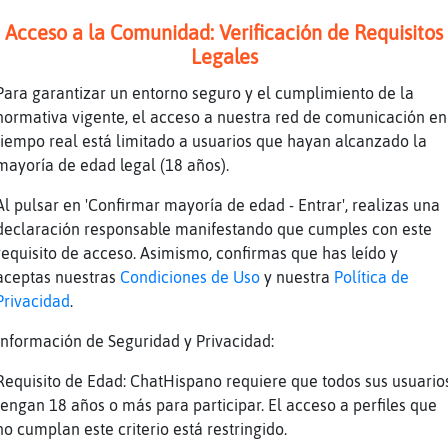
Acceso a la Comunidad: Verificación de Requisitos
Legales
Para garantizar un entorno seguro y el cumplimiento de la
normativa vigente, el acceso a nuestra red de comunicación en
tiempo real está limitado a usuarios que hayan alcanzado la
?''
mayoría de edad legal (18 años).
habla jajajajaja
Al pulsar en 'Confirmar mayoría de edad - Entrar', realizas una
eeeeeeeeeeeeeeeeee
declaración responsable manifestando que cumples con este
erdoo heeeeeeeeeeeeeeeeeeeeeeeeeee jajajajaja
requisito de acceso. Asimismo, confirmas que has leído y
likes he
aceptas nuestras
Condiciones de Uso
y nuestra
Política de
Privacidad
.
Información de Seguridad y Privacidad:
Requisito de Edad: ChatHispano requiere que todos sus usuario
tengan 18 años o más para participar. El acceso a perfiles que
no cumplan este criterio está restringido.