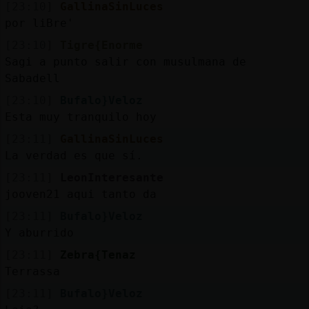
[23:10]
GallinaSinLuces
por liBre'
[23:10]
Tigre{Enorme
Sagi a punto salir con musulmana de
Sabadell
[23:10]
Bufalo}Veloz
Esta muy tranquilo hoy
[23:11]
GallinaSinLuces
La verdad es que sí.
[23:11]
LeonInteresante
jooven21 aqui tanto da
[23:11]
Bufalo}Veloz
Y aburrido
[23:11]
Zebra{Tenaz
Terrassa
[23:11]
Bufalo}Veloz