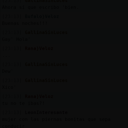
[23:13]
GallinaSinLuces
Ahora sí que escribo 'bien.
[23:13]
Bufalo}Veloz
Buenas noches!!!
[23:13]
GallinaSinLuces
Gay' Hola'
[23:13]
Rana}Veloz
...
[23:13]
GallinaSinLuces
Dew'
[23:13]
GallinaSinLuces
Xico'
[23:13]
Rana}Veloz
tu no te ibas?!
[23:13]
LeonInteresante
mujer con las piernas bonitas que sepa
conducir