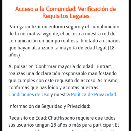
[23:08]
LeonInteresante
Acceso a la Comunidad: Verificación de
ArqueroSagitario todos somos fwtichistas
Requisitos Legales
[23:08]
GallinaSinLuces
Para garantizar un entorno seguro y el cumplimiento
Una letra'
de la normativa vigente, el acceso a nuestra red de
[23:08]
GallinaSinLuces
comunicación en tiempo real está limitado a usuarios
.clon aquí'
que hayan alcanzado la mayoría de edad legal (18
[23:09]
Bufalo}Veloz
años).
Me echareis de menos?
Al pulsar en 'Confirmar mayoría de edad - Entrar',
[23:09]
Tigre{Enorme
realizas una declaración responsable manifestando
mucho fetichista shoes sabes?
que cumples con este requisito de acceso. Asimismo,
[23:09]
LeonInteresante
confirmas que has leído y aceptas nuestras
Bufalo}Veloz si cuando te vallas
Condiciones de Uso
y nuestra
Política de Privacidad
.
[23:09]
Rana}Veloz
Información de Seguridad y Privacidad:
xd
Requisito de Edad: ChatHispano requiere que todos
[23:09]
GallinaSinLuces
sus usuarios tengan 18 años o más para participar. El
.