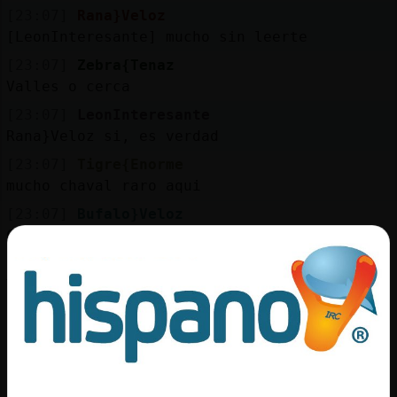
[23:07]
Rana}Veloz
[LeonInteresante] mucho sin leerte
[23:07]
Zebra{Tenaz
Valles o cerca
[23:07]
LeonInteresante
Rana}Veloz si, es verdad
[23:07]
Tigre{Enorme
mucho chaval raro aqui
[23:07]
Bufalo}Veloz
Cssi que estoy por salir
[23:07]
LeonInteresante
Tigre{Enorme lo diras por ti
[23:08]
GallinaSinLuces
ñ³ ñé
[23:08]
GallinaSinLuces
³*'