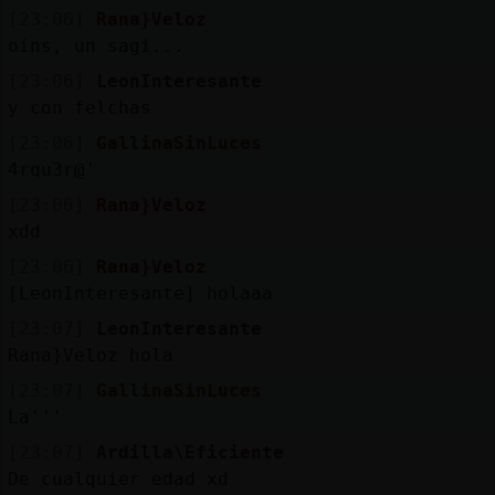
[23:06]
Rana}Veloz
oins, un sagi...
[23:06]
LeonInteresante
y con felchas
[23:06]
GallinaSinLuces
4rqu3r@'
[23:06]
Rana}Veloz
xdd
[23:06]
Rana}Veloz
[LeonInteresante] holaaa
[23:07]
LeonInteresante
Rana}Veloz hola
[23:07]
GallinaSinLuces
La'''
[23:07]
Ardilla\Eficiente
De cualquier edad xd