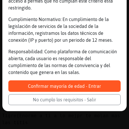
acceso a perfiles que no cumplan este criterio está
[23:09]
Bufalo}Veloz
restringido.
Estoy a punto
Cumplimiento Normativo: En cumplimiento de la
[23:09]
GallinaSinLuces
legislación de servicios de la sociedad de la
.
información, registramos los datos técnicos de
[23:09]
GallinaSinLuces
conexión (IP y puerto) por un periodo de 12 meses.
ya' :x
Responsabilidad: Como plataforma de comunicación
[23:09]
LeonInteresante
abierta, cada usuario es responsable del
Tigre{Enorme yo lo soym y no me da
cumplimiento de las normas de convivencia y del
verguenza reconocerlo
contenido que genera en las salas.
[23:10]
GallinaSinLuces
ChaN' :p
Confirmar mayoría de edad - Entrar
[23:10]
GallinaSinLuces
😒
No cumplo los requisitos - Salir
[23:10]
LeonInteresante
Tigre{Enorme a ti a lo mejpr te molan mas
las titis