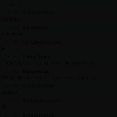
Tú si ?
[23:04]
Bufalo}Veloz
Ningun@
[23:05]
Rana}Veloz
eemmmmmm
[23:05]
GallinaSinLuces
💫
[23:05]
Zebra{Tenaz
Rana}Veloz tú si eres de terrassa
[23:05]
Rana}Veloz
ACTION no sabe si darle un copon!
[23:05]
Bufalo}Veloz
Jajaja
[23:05]
GallinaSinLuces
😂
[23:05]
Bufalo}Veloz