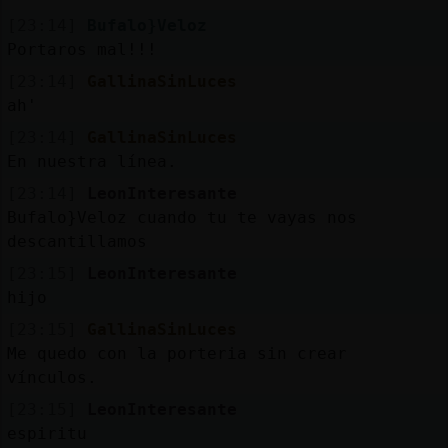
[23:14]
Bufalo}Veloz
Portaros mal!!!
[23:14]
GallinaSinLuces
ah'
[23:14]
GallinaSinLuces
En nuestra línea.
[23:14]
LeonInteresante
Bufalo}Veloz cuando tu te vayas nos
descantillamos
[23:15]
LeonInteresante
hijo
[23:15]
GallinaSinLuces
Me quedo con la porteria sin crear
vínculos.
[23:15]
LeonInteresante
espiritu