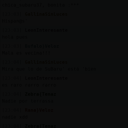
chica_subaru37, bonita :***
[23:03]
GallinaSinLuces
Hispan@s'
[23:03]
LeonInteresante
hola pues
[23:03]
Bufalo}Veloz
Mala es vecina!!!
[23:04]
GallinaSinLuces
Mira que lo de SuBaru' está 'bien
[23:04]
LeonInteresante
es raro rarro rarro
[23:04]
Zebra{Tenaz
Nadie por terrassa
[23:04]
Rana}Veloz
nadie xdd
[23:04]
Zebra{Tenaz