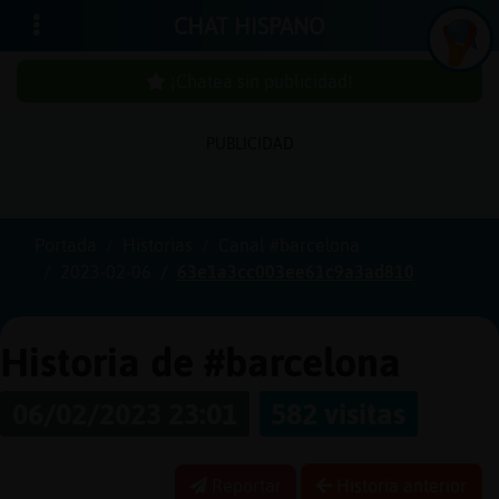
CHAT HISPANO
¡Chatea sin publicidad!
PUBLICIDAD
Iniciar
sesión
Portada
Historias
Canal #barcelona
2023-02-06
63e1a3cc003ee61c9a3ad810
¡Chatea
sin
publici
Historia de #barcelona
06/02/2023 23:01
582 visitas
Crear
una
Reportar
Historia anterior
cuenta