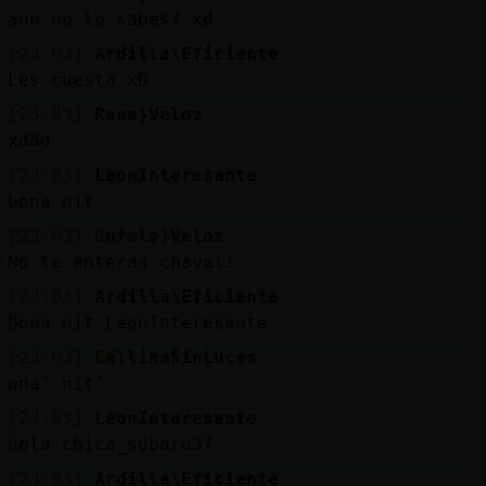
Mis
aun no lo sabes? xd
blogs
[23:03]
Ardilla\Eficiente
Les cuesta xD
[23:03]
Rana}Veloz
Mis
xddd
foros
[23:03]
LeonInteresante
bona nit
[23:03]
Bufalo}Veloz
Registr
No te enteras chaval!
un
[23:03]
Ardilla\Eficiente
canal
Bona nit LeonInteresante
[23:03]
GallinaSinLuces
ona' nit'
Más
[23:03]
LeonInteresante
gestion
hola chica_subaru37
[23:03]
Ardilla\Eficiente