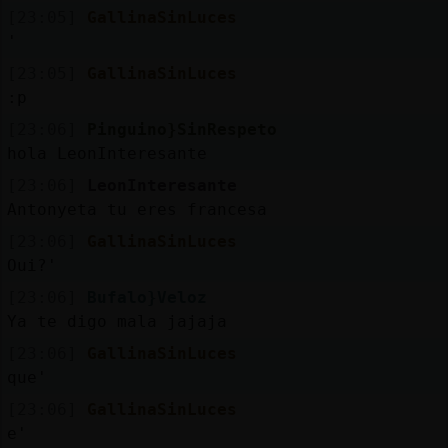
[23:05]
GallinaSinLuces
'
[23:05]
GallinaSinLuces
:p
[23:06]
Pinguino}SinRespeto
hola LeonInteresante
[23:06]
LeonInteresante
Antonyeta tu eres francesa
[23:06]
GallinaSinLuces
Oui?'
[23:06]
Bufalo}Veloz
Ya te digo mala jajaja
[23:06]
GallinaSinLuces
que'
[23:06]
GallinaSinLuces
e'