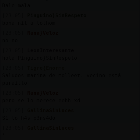
Dale mala
[23:05]
Pinguino}SinRespeto
bona nit a tothom
[23:05]
Rana}Veloz
no no
[23:05]
LeonInteresante
hola Pinguino}SinRespeto
[23:05]
Tigre{Enorme
Saludos marina de molleet. vecino está
paraillo
[23:05]
Rana}Veloz
pero se lo merece eehh xd
[23:05]
GallinaSinLuces
S1 lo h4s p3ns4do
[23:05]
GallinaSinLuces
'