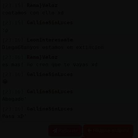
[23:15]
Rana}Veloz
contamos con ello xd
[23:15]
GallinaSinLuces
:p
[23:16]
LeonInteresante
Diego68anyos estamos en extincion
[23:16]
Rana}Veloz
es mas! no creo que te vayas xd
[23:16]
GallinaSinLuces
😂
[23:16]
GallinaSinLuces
Abogado'
[23:16]
GallinaSinLuces
Pasa xD'
Reportar
Historia anterior