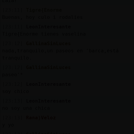
Laia?
[23:11]
Tigre{Enorme
Buenas, hoy culo i rodalies
[23:11]
LeonInteresante
Tigre{Enorme tienes vaselina
[23:12]
GallinaSinLuces
nada,tranquilo,un paseos en 'barca,está
tranquilo.
[23:12]
GallinaSinLuces
paseo'*
[23:12]
LeonInteresante
soy chico
[23:13]
LeonInteresante
no soy una chica
[23:13]
Rana}Veloz
y yo