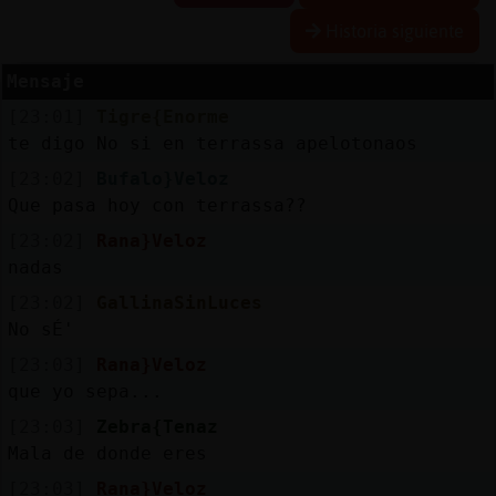
Historia siguiente
Mensaje
Reserva
[23:01]
Tigre{Enorme
alias
te digo No si en terrassa apelotonaos
[23:02]
Bufalo}Veloz
Que pasa hoy con terrassa??
Actuali
[23:02]
Rana}Veloz
contras
nadas
[23:02]
GallinaSinLuces
No sÉ'
Actuali
[23:03]
Rana}Veloz
IP
que yo sepa...
virtual
[23:03]
Zebra{Tenaz
Mala de donde eres
[23:03]
Rana}Veloz