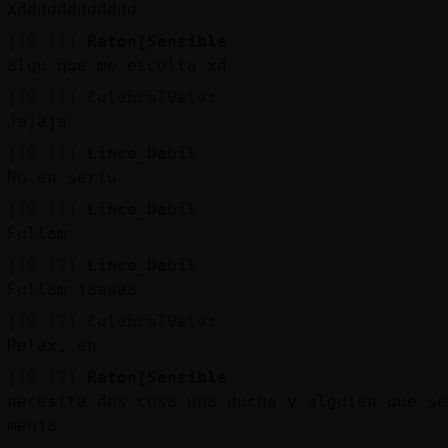
Xdddddddddddd
[10:11]
Raton{Sensible
algu que me escolta xd
[10:11]
Culebra}Veloz
Jajaja
[10:11]
Lince_Debil
No en seriu
[10:11]
Lince_Debil
Fullam
[10:12]
Lince_Debil
Fullam jaaaaa
[10:12]
Culebra}Veloz
Relax, eh
[10:12]
Raton{Sensible
necesita dos cosa una ducha y alguien que se
menja