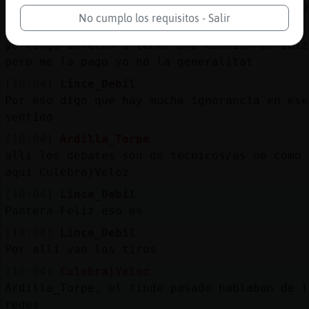
Ardilla_Torpe, all�e forman debates como aqu
No cumplo los requisitos - Salir
[10:04]
Pantera-Feliz
yo tengo derecho a tener una mansion en Ibiz
pero me la pago yo no la generalitat
[10:04]
Lince_Debil
Por eso digo que hay mucha ignorancia en ese
sentido
[10:04]
Ardilla_Torpe
alli los debates son de tecnicos/as no como
aqui Culebra}Veloz
[10:04]
Lince_Debil
Pantera-Feliz eso es
[10:04]
Lince_Debil
Por allí van los tiros
[10:04]
Culebra}Veloz
Ardilla_Torpe, el finde pasado hablaban de l
redes