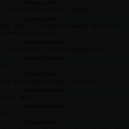
[09:50]
Pantera-Feliz
y asfaltando carreteras tambien
[09:50]
Lince_Debil
Que solo un porcentaje pequeño de mujeres
compran el discurso
[09:50]
Raton{Sensible
[Culebra}Veloz] esta vivaaaaaaaaaaa
[09:50]
Raton{Sensible
XD
[09:50]
Lince_Debil
Las que solemos llamar feminazis
[09:51]
Raton{Sensible
macho apha
[09:51]
Raton{Sensible
XD
[09:51]
Lince_Debil