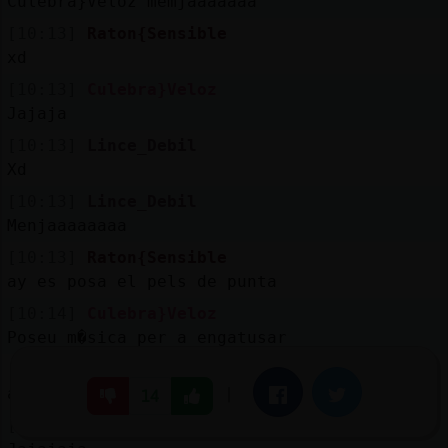
Culebra}Veloz memjaaaaaaa
[10:13]
Raton{Sensible
xd
[10:13]
Culebra}Veloz
Jajaja
[10:13]
Lince_Debil
Xd
[10:13]
Lince_Debil
Menjaaaaaaaa
[10:13]
Raton{Sensible
ay es posa el pels de punta
[10:14]
Culebra}Veloz
Poseu m�sica per a engatusar
[10:14]
Raton{Sensible
ahora escoltarla
|
Facebook
Twitter
14
[10:14]
Culebra}Veloz