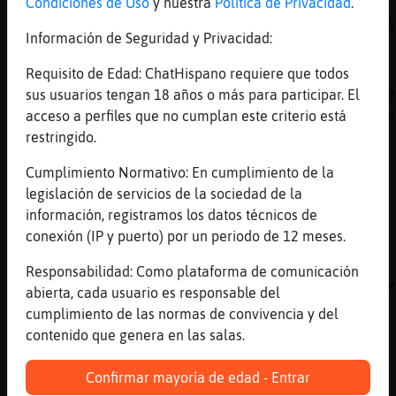
[10:03]
Lince_Debil
Condiciones de Uso
y nuestra
Política de Privacidad
.
Porque por ejemplo aquello de la vivienda es
Información de Seguridad y Privacidad:
derecho
[10:03]
Lince_Debil
Requisito de Edad: ChatHispano requiere que todos
El 90% de la población entiende que la vivie
sus usuarios tengan 18 años o más para participar. El
se le ti3ne qu3 ofrecer por el mero hecho de
acceso a perfiles que no cumplan este criterio está
ser ciudadano en este caso español
restringido.
[10:03]
Lince_Debil
Cumplimiento Normativo: En cumplimiento de la
Y NO es así
legislación de servicios de la sociedad de la
[10:03]
Pantera-Feliz
información, registramos los datos técnicos de
Lince_Debil un derecho no es una obligacion
conexión (IP y puerto) por un periodo de 12 meses.
[10:03]
Ardilla_Torpe
Responsabilidad: Como plataforma de comunicación
poco o nada mirasteis ayer la 6ª Xplica ya v
abierta, cada usuario es responsable del
[10:04]
Lince_Debil
cumplimiento de las normas de convivencia y del
Es que ni siquiera es un derecho como lo
contenido que genera en las salas.
entendemos nosotros Pantera-Feliz
Confirmar mayoría de edad - Entrar
[10:04]
Culebra}Veloz