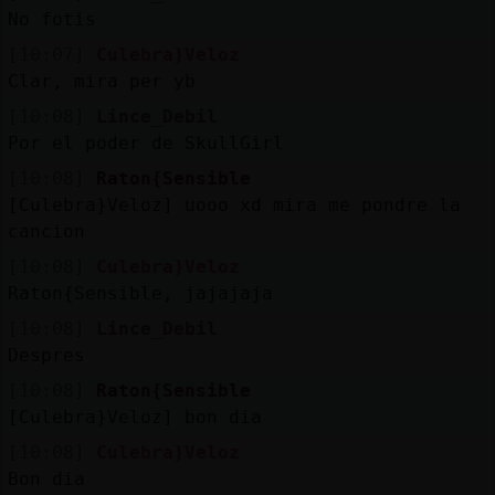
No fotis
[10:07]
Culebra}Veloz
Clar, mira per yb
[10:08]
Lince_Debil
Por el poder de SkullGirl
[10:08]
Raton{Sensible
[Culebra}Veloz] uooo xd mira me pondre la
cancion
[10:08]
Culebra}Veloz
Raton{Sensible, jajajaja
[10:08]
Lince_Debil
Despres
[10:08]
Raton{Sensible
[Culebra}Veloz] bon dia
[10:08]
Culebra}Veloz
Bon dia