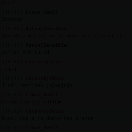
Ruc!
[10:10]
Lince_Debil
Xdddddd
[10:10]
Raton{Sensible
[Culebra}Veloz] no la meva droja es el chat
[10:10]
Raton{Sensible
parlar amb tu xd
[10:11]
Culebra}Veloz
Jajaja
[10:11]
Culebra}Veloz
I dir mentides jajaajaja
[10:11]
Lince_Debil
Culebra}Veloz fullem
[10:11]
Culebra}Veloz
Kuko, cap a la dutxa has d'anar
[10:11]
Lince_Debil