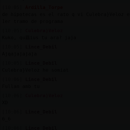
[10:05]
Ardilla_Torpe
de hipotecas es el rato q vi Culebra}Veloz e
1er tramo de programa
[10:05]
Culebra}Veloz
Kuko, qu蠤ius tu ara? jaja
[10:05]
Lince_Debil
Ajqajajajaja
[10:05]
Lince_Debil
Culebra}Veloz he somiat
[10:06]
Lince_Debil
Fullan amb tu
[10:06]
Culebra}Veloz
XD
[10:06]
Lince_Debil
6_6
[10:06]
Lince_Debil