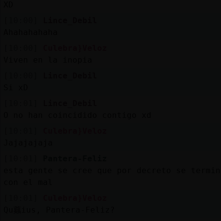
XD
[10:00]
Lince_Debil
Ahahahahaha
[10:00]
Culebra}Veloz
Viven en la inopia
[10:00]
Lince_Debil
Si xD
[10:01]
Lince_Debil
O no han coincidido contigo xd
[10:01]
Culebra}Veloz
Jajajajaja
[10:01]
Pantera-Feliz
esta gente se cree que por decreto se termin
con el mal
[10:01]
Culebra}Veloz
Qu蠤ius, Pantera-Feliz?