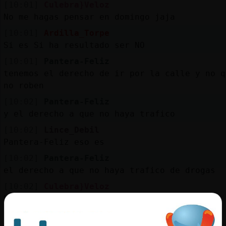
[10:01]
Culebra}Veloz
No me hagas pensar en domingo jaja
[10:01]
Ardilla_Torpe
Si es Si ha resultado ser NO
[10:01]
Pantera-Feliz
tenemos el derecho de ir por la calle y no q
no roben
[10:02]
Pantera-Feliz
y el derecho a que no haya trafico
[10:02]
Lince_Debil
Pantera-Feliz eso es
[10:02]
Pantera-Feliz
el derecho a que no haya trafico de drogas
[10:02]
Culebra}Veloz
Luchemos por los derechos humanos!
[10:02]
Lince_Debil