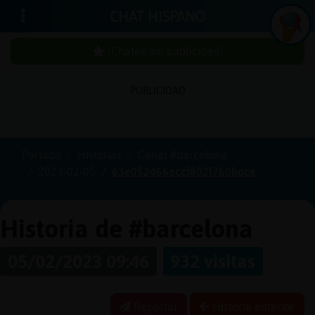
CHAT HISPANO
¡Chatea sin publicidad!
I
n
ic
ia
r
e
s
ió
n
PUBLICIDAD
s
Portada
Historias
Canal #barcelona
¡
C
h
a
t
e
a
in
u
b
l
ic
id
a
d
!
2023-02-05
63e052466eccf802f760bdce
s
p
Historia de #barcelona
C
r
e
a
r
n
a
u
e
n
t
a
05/02/2023 09:46
932 visitas
u
c
Reportar
Historia anterior