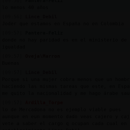
[09:56]
Pantera-Feliz
lo menos 40 años
[09:56]
Lince_Debil
Joder que estamos en España no en Colombia
[09:57]
Pantera-Feliz
donde no hay paridad es en el ministerio de
igualdad
[09:57]
Oveja\Marron
Buenas
[09:57]
Lince_Debil
Porque si una mujer cobra menos que un hombr
haciendo las mismas tareas que este, en Espa
me quito la nacionalidad y me hago árabe sau
[09:57]
Ardilla_Torpe
lo de Mercadona no es ejemplo viable pues
aunque en eun momento dado veas cajero y caj
vete a saber el cargo q ocupan cada cual en 