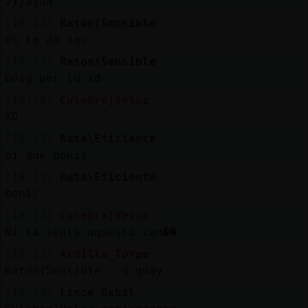
Jjjajaa
[10:13]
Raton{Sensible
es la de sau
[10:13]
Raton{Sensible
boig per tu xd
[10:13]
Culebra}Veloz
XD
[10:13]
Rata\Eficiente
oi que bonit
[10:13]
Rata\Eficiente
bonic
[10:13]
Culebra}Veloz
Ni la sents aquesta can��
[10:13]
Ardilla_Torpe
Raton{Sensible: q guay
[10:13]
Lince_Debil