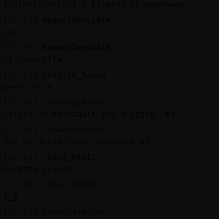
[Culebra}Veloz] y klapton el mandamas
[10:10]
Raton{Sensible
xD
[10:10]
Raton{Sensible
el cabecilla
[10:10]
Ardilla_Torpe
pero calvo
[10:10]
Culebra}Veloz
Jajaja no et fiquis amb klapton, eh
[10:10]
Culebra}Veloz
Que os deixo sense internet xD
[10:10]
Lince_Debil
Klapton payaso
[10:10]
Lince_Debil
8_8
[10:10]
Culebra}Veloz