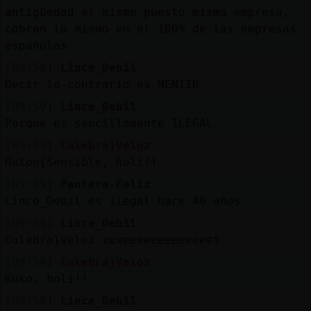
antigüedad el mismo puesto misma empresa,
cobran lo mismo en el 100% de las empresas
españolas
[09:58]
Lince_Debil
Decir lo contrario es MENTIR
[09:59]
Lince_Debil
Porque es sencillamente ILEGAL
[09:59]
Culebra}Veloz
Raton{Sensible, holi!!
[09:59]
Pantera-Feliz
Lince_Debil es ilegal hace 40 años
[09:59]
Lince_Debil
Culebra}Veloz xuxeeeeeeeeeeeeet
[09:59]
Culebra}Veloz
Kuko, holi!!
[09:59]
Lince_Debil