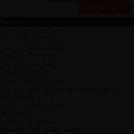
R
e
s
e
r
v
r
l
ia
s
Historia siguiente
a
a
Mensaje
[09:46]
Pantera-Feliz
A
c
t
u
a
l
a
r
o
n
t
r
a
s
e
ñ
a
del valles y vallas
iz
c
[09:46]
Pantera-Feliz
lenguaje inclusivo
[09:46]
Lince_Debil
A
c
t
u
a
l
iz
a
P
ir
t
u
a
l
Pantera-Feliz xd
r I
[09:47]
Pantera-Feliz
v
querian hacer la version feminina de la
pelicula el zorro
[09:47]
Pantera-Feliz
M
is
lo
g
s
el banderas
b
[09:48]
Lince_Debil
Chorradas del primer mundo