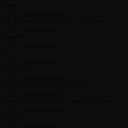
Buenas
[10:07]
Culebra}Veloz
Has de cantar lo nou de la shakireta
[10:07]
Lince_Debil
Ahahahahq
[10:07]
Lince_Debil
Ugff
[10:07]
Lince_Debil
Que hartura
[10:07]
Raton{Sensible
[Culebra}Veloz] eres sakifans
[10:07]
Culebra}Veloz
Aquesta de boig per tu tamb頬a va cantar
[10:07]
Culebra}Veloz
Jajajaaj
[10:07]
Lince_Debil