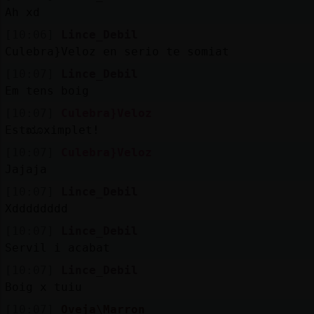
Ah xd
[10:06]
Lince_Debil
Culebra}Veloz en serio te somiat
[10:07]
Lince_Debil
Em tens boig
[10:07]
Culebra}Veloz
Estೠximplet!
[10:07]
Culebra}Veloz
Jajaja
[10:07]
Lince_Debil
Xdddddddd
[10:07]
Lince_Debil
Servil i acabat
[10:07]
Lince_Debil
Boig x tuiu
[10:07]
Oveja\Marron