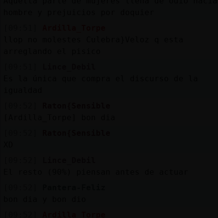
Aquella parte de mujeres llena de odio hacia
hombre y prejuicios por doquier
[09:51]
Ardilla_Torpe
llop no molestes Culebra}Veloz q esta
arreglando el pisico
[09:51]
Lince_Debil
Es la única que compra el discurso de la
igualdad
[09:52]
Raton{Sensible
[Ardilla_Torpe] bon dia
[09:52]
Raton{Sensible
XD
[09:52]
Lince_Debil
El resto (90%) piensan antes de actuar
[09:52]
Pantera-Feliz
bon dia y bon dio
[09:52]
Ardilla_Torpe