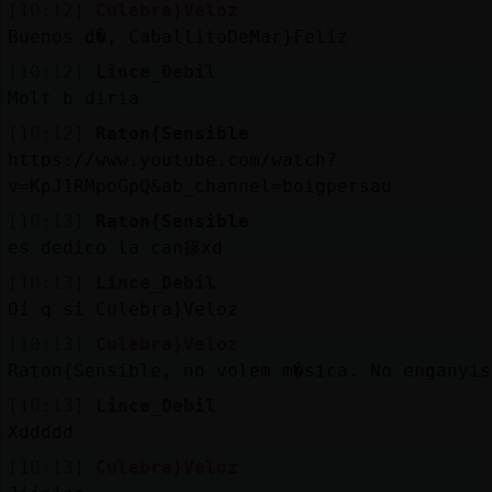
[10:12]
Culebra}Veloz
Buenos d�, CaballitoDeMar}Feliz
[10:12]
Lince_Debil
Molt b diria
[10:12]
Raton{Sensible
https://www.youtube.com/watch?
v=KpJ1RMpoGpQ&ab_channel=boigpersau
[10:13]
Raton{Sensible
es dedico la can篠xd
[10:13]
Lince_Debil
Oí q si Culebra}Veloz
[10:13]
Culebra}Veloz
Raton{Sensible, no volem m�sica. No enganyis
[10:13]
Lince_Debil
Xddddd
[10:13]
Culebra}Veloz