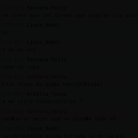
[10:05]
Pantera-Feliz
se creen que les tienen que regalar los piso
[10:05]
Lince_Debil
Si
[10:05]
Lince_Debil
Y no es así
[10:05]
Pantera-Feliz
como en cuba
[10:05]
Culebra}Veloz
Este finde de qu頳e habl󬠉GUAlada?
[10:05]
Ardilla_Torpe
a me viste Culebra}Veloz ?
[10:05]
Culebra}Veloz
Hab�un sr mayor que se opon�a todo xD
[10:05]
Lince_Debil
Culebra}Veloz quina fullada la de la nit