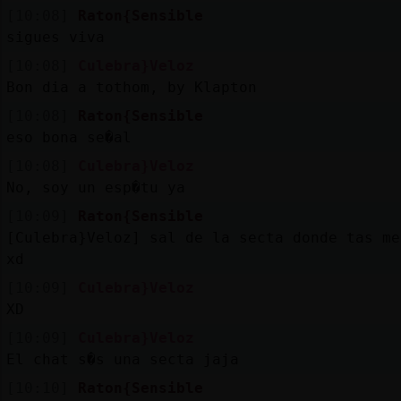
[10:08]
Raton{Sensible
sigues viva
[10:08]
Culebra}Veloz
Bon dia a tothom, by Klapton
[10:08]
Raton{Sensible
eso bona se�al
[10:08]
Culebra}Veloz
No, soy un esp�tu ya
[10:09]
Raton{Sensible
[Culebra}Veloz] sal de la secta donde tas me
xd
[10:09]
Culebra}Veloz
XD
[10:09]
Culebra}Veloz
El chat s�s una secta jaja
[10:10]
Raton{Sensible