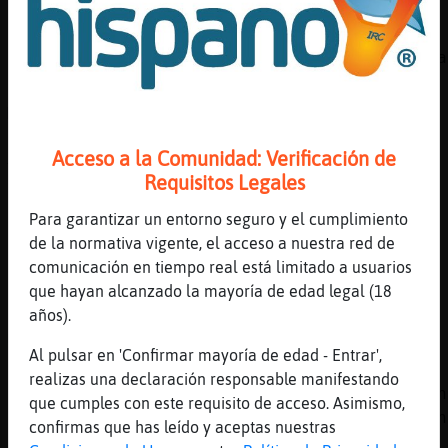
El mal es intrínseco al ser humano
[10:02]
Culebra}Veloz
Hay mucho y no se cumple casi ninguno jajaja
[10:02]
Culebra}Veloz
Muchos*
[10:02]
Lince_Debil
Acceso a la Comunidad: Verificación de
Ya
Requisitos Legales
[10:02]
Ardilla_Torpe
Para garantizar un entorno seguro y el cumplimiento
y muchas
de la normativa vigente, el acceso a nuestra red de
[10:02]
Culebra}Veloz
comunicación en tiempo real está limitado a usuarios
Luchemos, espartanos XD
que hayan alcanzado la mayoría de edad legal (18
[10:02]
Ardilla_Torpe
años).
machos y machas
Al pulsar en 'Confirmar mayoría de edad - Entrar',
[10:02]
Lince_Debil
realizas una declaración responsable manifestando
Pero también es cierto que desconocemos much
que cumples con este requisito de acceso. Asimismo,
de lo que dicen las leyeres sobre los derech
confirmas que has leído y aceptas nuestras