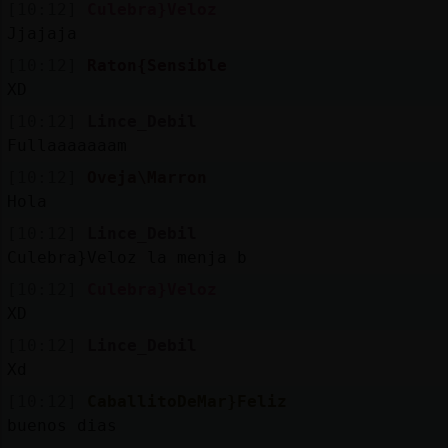
[10:12]
Culebra}Veloz
Jjajaja
[10:12]
Raton{Sensible
XD
[10:12]
Lince_Debil
Fullaaaaaaam
[10:12]
Oveja\Marron
Hola
[10:12]
Lince_Debil
Culebra}Veloz la menja b
[10:12]
Culebra}Veloz
XD
[10:12]
Lince_Debil
Xd
[10:12]
CaballitoDeMar}Feliz
buenos dias