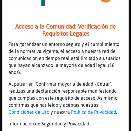
[19:27]
LinceEspecial
Que triste jajaja
[19:27]
GataAzul
Acceso a la Comunidad: Verificación de
No pero me encantaria conocerla
Requisitos Legales
[19:27]
LinceEspecial
Cornudo dale más caña sino pasa eso
Para garantizar un entorno seguro y el cumplimiento
de la normativa vigente, el acceso a nuestra red de
[19:28]
GataAzul
comunicación en tiempo real está limitado a usuarios
Es consentido LinceEspecial XD
que hayan alcanzado la mayoría de edad legal (18
[19:28]
LinceEspecial
años).
Pues más tonto aún
Al pulsar en 'Confirmar mayoría de edad - Entrar',
[19:28]
GataAzul
realizas una declaración responsable manifestando
Para gustos colores
que cumples con este requisito de acceso. Asimismo,
[19:28]
LinceEspecial
confirmas que has leído y aceptas nuestras
Para mal de la cabeza colorea
Condiciones de Uso
y nuestra
Política de Privacidad
.
[19:29]
PezDelMonton
Información de Seguridad y Privacidad:
🤣🤣🤣🤣🤣