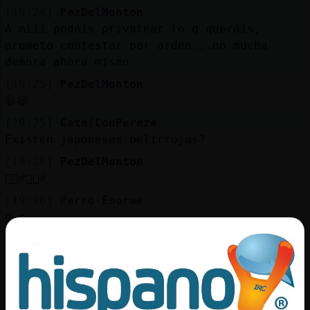
[19:24]
PezDelMonton
A miii podéis privatear lo q queráis,
prometo contestar por orden...no mucha
demora ahora mismo
[19:25]
PezDelMonton
😆😆
[19:25]
Gata{ConPereza
Existen japonesas pelirrojas?
[19:26]
PezDelMonton
🤦🏻‍♂️🤦🏻‍♂️
[19:26]
Perro-Enorme
o.o
[19:27]
PezDelMonton
Digo no
[19:27]
PezDelMonton
😂