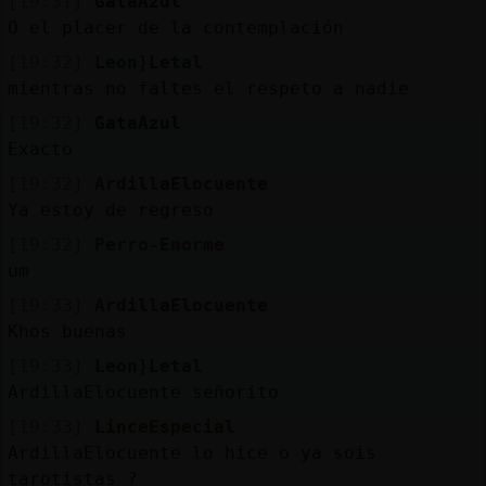
[19:31]
GataAzul
O el placer de la contemplación
[19:32]
Leon}Letal
mientras no faltes el respeto a nadie
[19:32]
GataAzul
Exacto
[19:32]
ArdillaElocuente
Ya estoy de regreso
[19:32]
Perro-Enorme
um
[19:33]
ArdillaElocuente
Khos buenas
[19:33]
Leon}Letal
ArdillaElocuente señorito
[19:33]
LinceEspecial
ArdillaElocuente lo hice o ya sois
tarotistas ?