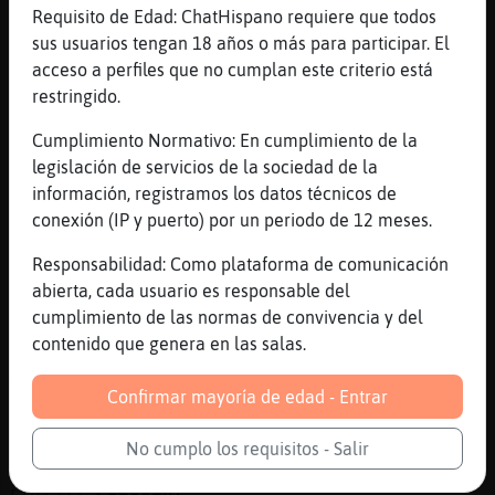
[19:30]
PezDelMonton
Requisito de Edad: ChatHispano requiere que todos
Hay q dolor de barriga
sus usuarios tengan 18 años o más para participar. El
acceso a perfiles que no cumplan este criterio está
[19:30]
GataAzul
restringido.
Insinuas que los que llevan pelos de
colores estan mal de la cabeza?
Cumplimiento Normativo: En cumplimiento de la
[19:30]
LinceEspecial
legislación de servicios de la sociedad de la
Los que llevan cuernos hijo
información, registramos los datos técnicos de
conexión (IP y puerto) por un periodo de 12 meses.
[19:30]
Leon}Letal
Cada uno que haga lo que guste
Responsabilidad: Como plataforma de comunicación
[19:31]
LinceEspecial
abierta, cada usuario es responsable del
Si si yo digo lo q gusto
cumplimiento de las normas de convivencia y del
contenido que genera en las salas.
[19:31]
PezDelMonton
Xo si les mola q su pareja esté con otro
Confirmar mayoría de edad - Entrar
quienes somos los demás xa criticarlo?
[19:31]
LinceEspecial
No cumplo los requisitos - Salir
Es mi manera de pensar y libre de decirlo