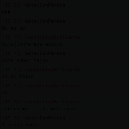
Mis
[19:22]
Gata{ConPereza
blogs
Okk
[19:22]
Gata{ConPereza
No es no
Mis
[19:22]
Cocodrilo{Brillante
foros
Gata{ConPereza exacto
[19:23]
Gata{ConPereza
Sois super majos
Registr
[19:24]
Cocodrilo{Brillante
un
Si de lejos
canal
[19:24]
Cocodrilo{Brillante
xD
[19:24]
Cocodrilo{Brillante
contra mas lejos mas majos
Más
gestion
[19:24]
Gata{ConPereza
Y menos feos