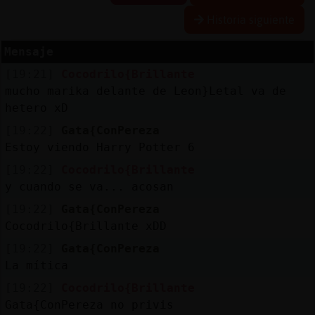
Historia siguiente
Mensaje
Reserva
[19:21]
Cocodrilo{Brillante
alias
mucho marika delante de Leon}Letal va de
hetero xD
[19:22]
Gata{ConPereza
Actuali
Estoy viendo Harry Potter 6
contras
[19:22]
Cocodrilo{Brillante
y cuando se va... acosan
[19:22]
Gata{ConPereza
Actuali
Cocodrilo{Brillante xDD
IP
[19:22]
Gata{ConPereza
virtual
La mítica
[19:22]
Cocodrilo{Brillante
Gata{ConPereza no privis