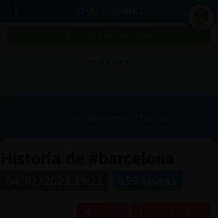
CHAT HISPANO
¡Chatea sin publicidad!
PUBLICIDAD
Iniciar
sesión
Portada
Historias
Canal #barcelona
2023-02-04
63df00e3bf5b4115d2306fc3
¡Chatea
sin
publici
Historia de #barcelona
04/02/2023 19:21
659 visitas
Crear
una
Reportar
Historia anterior
cuenta