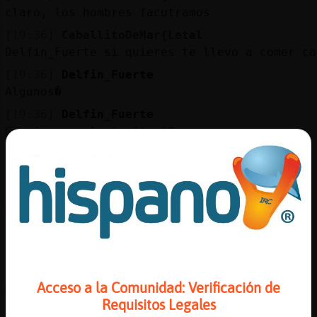
claro, los hombres facutramos
[19:36]
CaballitoDeMar{Letal
Delfin_Fuerte si quieres te llevo a comer ca
[19:36]
Delfin_Fuerte
Algunos�
[19:36]
Delfin_Fuerte
Gracias por la invitaci󮠰ero no
[19:36]
CaballitoDeMar{Letal
que npo te den rata por leibre
[19:37]
CaballitoDeMar{Letal
mas carne para mi
[19:37]
CaballitoDeMar{Letal
antonia xd
[19:37]
Ardilla_Rapaz
Acceso a la Comunidad: Verificación de
Me pillas k tengo novia
Requisitos Legales
[19:37]
Ardilla_Rapaz