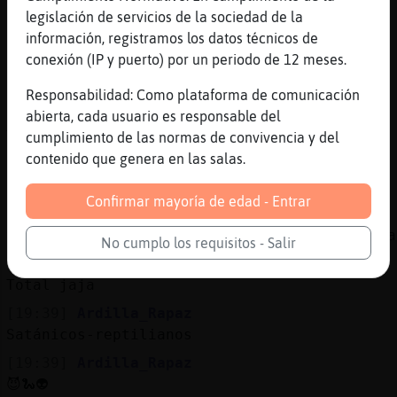
[19:38]
Ardilla_Rapaz
legislación de servicios de la sociedad de la
Cuanto tiempo
información, registramos los datos técnicos de
conexión (IP y puerto) por un periodo de 12 meses.
[19:38]
Anguila{ConInquietud
desde la ultima vez creo
Responsabilidad: Como plataforma de comunicación
[19:38]
Ardilla_Rapaz
abierta, cada usuario es responsable del
Yate digo jajaja
cumplimiento de las normas de convivencia y del
contenido que genera en las salas.
[19:38]
Ardilla_Rapaz
De la penúltima vez no creo jajaja
Confirmar mayoría de edad - Entrar
[19:39]
Anguila{ConInquietud
veta saber con este mundo al reves jajajajja
No cumplo los requisitos - Salir
[19:39]
Ardilla_Rapaz
Total jaja
[19:39]
Ardilla_Rapaz
Satánicos-reptilianos
[19:39]
Ardilla_Rapaz
😈🐍👽