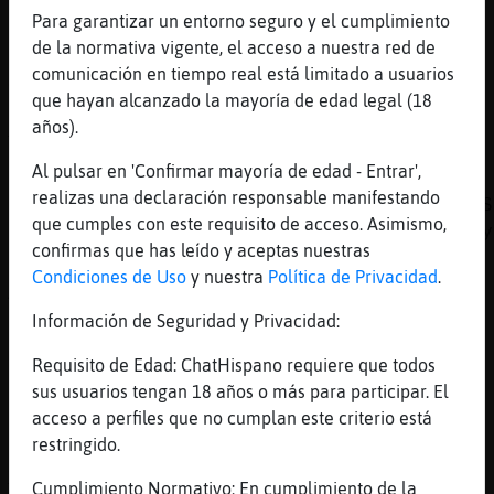
Sorry
Para garantizar un entorno seguro y el cumplimiento
de la normativa vigente, el acceso a nuestra red de
[19:37]
Ardilla_Rapaz
comunicación en tiempo real está limitado a usuarios
Jajaja
que hayan alcanzado la mayoría de edad legal (18
[19:37]
Delfin_Fuerte
años).
Toda para ti;)
Al pulsar en 'Confirmar mayoría de edad - Entrar',
[19:38]
Anguila{ConInquietud
realizas una declaración responsable manifestando
https://media3.giphy.com/media/e6TR9n00dL3JS
que cumples con este requisito de acceso. Asimismo,
cid=07c2c941z2ns49zrspr4yilqi9patid0xumrt1iy
confirmas que has leído y aceptas nuestras
[19:38]
Anguila{ConInquietud
Condiciones de Uso
y nuestra
Política de Privacidad
.
Ardilla_Rapaz
Información de Seguridad y Privacidad:
[19:38]
Anguila{ConInquietud
mira mira
Requisito de Edad: ChatHispano requiere que todos
[19:38]
Ardilla_Rapaz
sus usuarios tengan 18 años o más para participar. El
Igualada hola jajaj
acceso a perfiles que no cumplan este criterio está
restringido.
[19:38]
Ardilla_Rapaz
Xin xin🍻
Cumplimiento Normativo: En cumplimiento de la