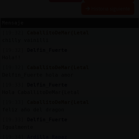
Historia siguiente
Mensaje
Reserva
[19:32]
CaballitoDeMar{Letal
alias
chilly vainilli
[19:32]
Delfin_Fuerte
Hola!!
Actuali
[19:32]
CaballitoDeMar{Letal
contras
Delfin_Fuerte hola amor
[19:33]
Delfin_Fuerte
Hola CaballitoDeMar{Letal
Actuali
[19:33]
CaballitoDeMar{Letal
IP
feliz año del dragon
virtual
[19:33]
Delfin_Fuerte
Igualmente
[19:34]
Ardilla_Rapaz