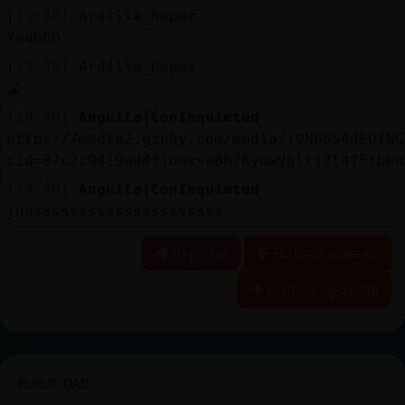
[19:40]
Ardilla_Rapaz
Yeahhh
[19:40]
Ardilla_Rapaz
🤮
[19:40]
Anguila{ConInquietud
https://media2.giphy.com/media/l0HU6S4dEDING
cid=07c2c9419ud4fjonssa8h78yuwyglrj2l4f5tbbn
[19:40]
Anguila{ConInquietud
juasssssssssssssssssssss
Reportar
Historia anterior
Historia siguiente
PUBLICIDAD