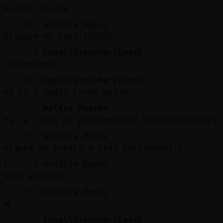
Mis
Buenas tardes
blogs
[19:34]
Ardilla_Rapaz
Alguien me lee???🤣🤣🤣
[19:34]
CaballitoDeMar{Letal
Mis
tengohambre
foros
[19:34]
CaballitoDeMar{Letal
no se i pedir carne waifu
[19:35]
Delfin_Fuerte
Registr
Ya te llega el presupuesto? CaballitoDeMar{L
un
[19:35]
Ardilla_Rapaz
canal
Alguna me invita a unas Volldamms???
[19:35]
Ardilla_Rapaz
Solo amistad
Más
[19:36]
Ardilla_Rapaz
gestion
🍻
[19:36]
CaballitoDeMar{Letal