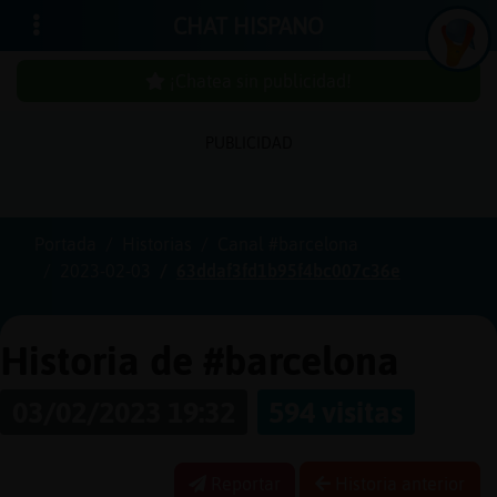
CHAT HISPANO
¡Chatea sin publicidad!
PUBLICIDAD
Iniciar
sesión
Portada
Historias
Canal #barcelona
2023-02-03
63ddaf3fd1b95f4bc007c36e
¡Chatea
sin
publici
Historia de #barcelona
03/02/2023 19:32
594 visitas
Crear
una
Reportar
Historia anterior
cuenta