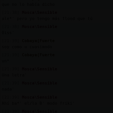
que no lo había dicho
[21:38]
Mosca\Sensible
ale*' pero yo tengo más flood que tú
[21:38]
Mosca\Sensible
Oiss'
[21:39]
Cobaya{Fuerte
soy como u cuasimodo
[21:39]
Cobaya{Fuerte
un*
[21:39]
Mosca\Sensible
Una letra'
[21:39]
Mosca\Sensible
nada'
[21:39]
Mosca\Sensible
Ahí ba*' el/la B' modo friki'
[21:39]
Mosca\Sensible