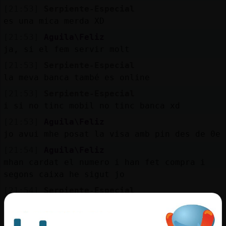
[21:53]
Serpiente-Especial
es una mica merda XD
[21:53]
Aguila\Feliz
ja, si el fem servir molt
[21:53]
Serpiente-Especial
la meva banca també es online
[21:53]
Serpiente-Especial
i si no tinc mobil no tinc banca xd
[21:53]
Aguila\Feliz
jo avui mhe posat la visa amb pin des de 0e
[21:54]
Aguila\Feliz
mhan cardat el numero i han fet compra i
segons caixa he sigut jo
[21:54]
Serpiente-Especial
ahir vaig veure una persona pagar amb banda
magnetica! ni sabia que encara existian xD