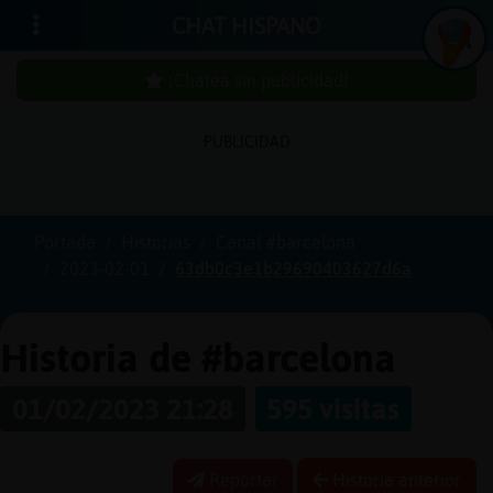
CHAT HISPANO
¡Chatea sin publicidad!
In
ic
ia
r
e
s
ió
n
PUBLICIDAD
s
Portada
Historias
Canal #barcelona
¡C
h
a
te
a
in
u
b
lic
id
a
d
2023-02-01
63db0c3e1b29690403627d6a
s
p
!
Historia de #barcelona
C
r
e
a
r
n
a
u
e
n
ta
01/02/2023 21:28
595 visitas
u
c
Reportar
Historia anterior