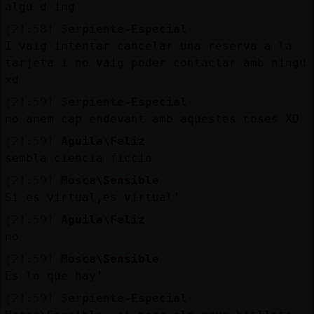
algu d ing
[21:58]
Serpiente-Especial
I vaig intentar cancelar una reserva a la
tarjeta i no vaig poder contactar amb ningu
xd
[21:59]
Serpiente-Especial
no anem cap endevant amb aquestes coses XD
[21:59]
Aguila\Feliz
sembla ciencia ficcio
[21:59]
Mosca\Sensible
Si es virtual,es virtual'
[21:59]
Aguila\Feliz
no
[21:59]
Mosca\Sensible
Es lo que hay'
[21:59]
Serpiente-Especial