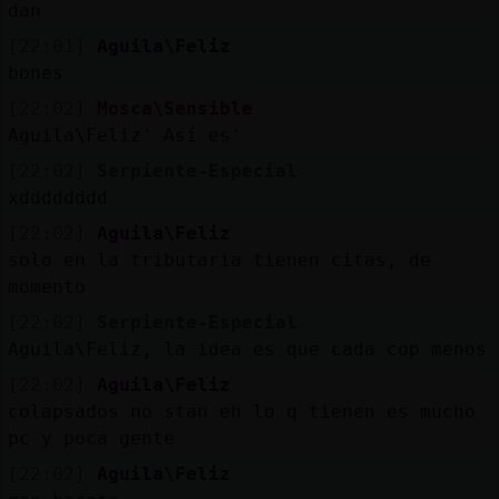
dan
[22:01]
Aguila\Feliz
bones
[22:02]
Mosca\Sensible
Aguila\Feliz' Así es'
[22:02]
Serpiente-Especial
xdddddddd
[22:02]
Aguila\Feliz
solo en la tributaria tienen citas, de
momento
[22:02]
Serpiente-Especial
Aguila\Feliz, la idea es que cada cop menos
[22:02]
Aguila\Feliz
colapsados no stan eh lo q tienen es mucho
pc y poca gente
[22:02]
Aguila\Feliz