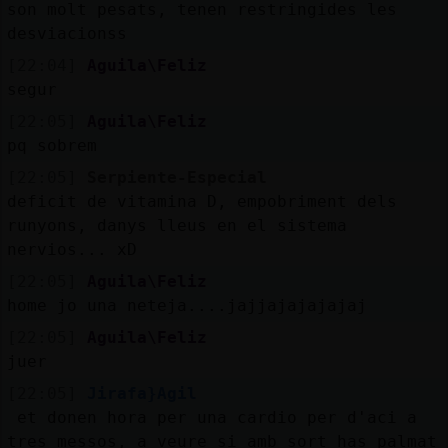
son molt pesats, tenen restringides les
desviacionss
[22:04]
Aguila\Feliz
segur
[22:05]
Aguila\Feliz
pq sobrem
[22:05]
Serpiente-Especial
deficit de vitamina D, empobriment dels
runyons, danys lleus en el sistema
nervios... xD
[22:05]
Aguila\Feliz
home jo una neteja....jajjajajajajaj
[22:05]
Aguila\Feliz
juer
[22:05]
Jirafa}Agil
et donen hora per una cardio per d'aci a
tres messos, a veure si amb sort has palmat