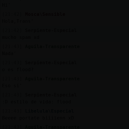
Hi'
[21:42]
Mosca\Sensible
Hola,Trans'
[21:42]
Serpiente-Especial
mucho spam xd
[21:43]
Aguila-Transparente
Nada'
[21:43]
Serpiente-Especial
o es flood?
[21:43]
Aguila-Transparente
Eso sí'
[21:43]
Serpiente-Especial
:D estilo de vida: flood
[21:43]
Libelula\Especial
Beeee portate biiiienn xD
[21:43]
Aguila-Transparente