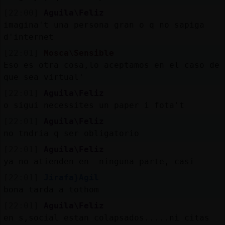
[22:00]
Aguila\Feliz
imagina't una persona gran o q no sapiga
d'internet
[22:01]
Mosca\Sensible
Eso es otra cosa,lo aceptamos en el caso de
que sea virtual'
[22:01]
Aguila\Feliz
o sigui necessites un paper i fota't
[22:01]
Aguila\Feliz
no tndria q ser obligatorio
[22:01]
Aguila\Feliz
ya no atienden en ninguna parte, casi
[22:01]
Jirafa}Agil
bona tarda a tothom
[22:01]
Aguila\Feliz
en s,social estan colapsados.....ni citas