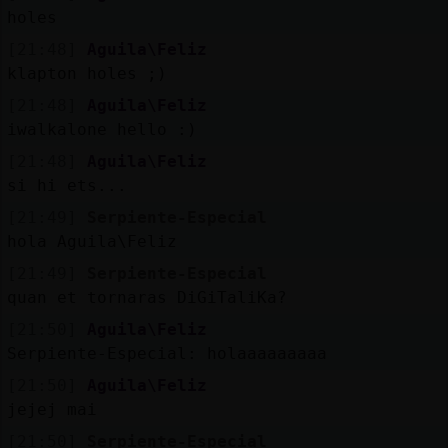
holes
[21:48]
Aguila\Feliz
klapton holes ;)
[21:48]
Aguila\Feliz
iwalkalone hello :)
[21:48]
Aguila\Feliz
si hi ets...
[21:49]
Serpiente-Especial
hola Aguila\Feliz
[21:49]
Serpiente-Especial
quan et tornaras DiGiTaliKa?
[21:50]
Aguila\Feliz
Serpiente-Especial: holaaaaaaaaa
[21:50]
Aguila\Feliz
jejej mai
[21:50]
Serpiente-Especial