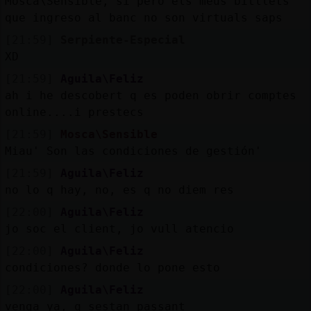
Mosca\Sensible, si pero els meus bitllets
que ingreso al banc no son virtuals saps
[21:59]
Serpiente-Especial
XD
[21:59]
Aguila\Feliz
ah i he descobert q es poden obrir comptes
online....i prestecs
[21:59]
Mosca\Sensible
Miau' Son las condiciones de gestión'
[21:59]
Aguila\Feliz
no lo q hay, no, es q no diem res
[22:00]
Aguila\Feliz
jo soc el client, jo vull atencio
[22:00]
Aguila\Feliz
condiciones? donde lo pone esto
[22:00]
Aguila\Feliz
venga ya, q sestan passant