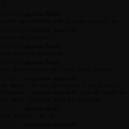
D:
[21:50]
Aguila\Feliz
estic ben cremada amb el tema digital eh
[21:50]
Serpiente-Especial
radio-aficionada??
[21:50]
Aguila\Feliz
mes voldria jejejejej
[21:50]
Aguila\Feliz
no, pero cansada de q tot sigui online
[21:51]
Serpiente-Especial
Ah bueno, ja vas als supers i no hi ha ni
caixeres, supposo que este tipo de coses de
no tenir contacte huma et molesten.
[21:51]
Aguila\Feliz
tot digital, au va
[21:51]
Serpiente-Especial