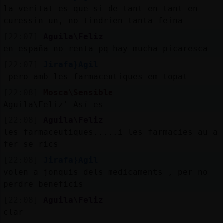
la veritat es que si de tant en tant en
curessin un, no tindrien tanta feina
[22:07]
Aguila\Feliz
en españa no renta pq hay mucha picaresca
[22:07]
Jirafa}Agil
pero amb les farmaceutiques em topat
[22:08]
Mosca\Sensible
Aguila\Feliz' Así es
[22:08]
Aguila\Feliz
les farmaceutiques.....i les farmacies au a
fer se rics
[22:08]
Jirafa}Agil
volen a jonquis dels medicaments , per no
perdre beneficis
[22:08]
Aguila\Feliz
clar