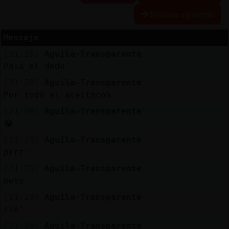
Historia siguiente
R
e
s
e
r
v
a
lia
s
r a
Mensaje
[21:28]
Aguila-Transparente
Pasa el dedo'
A
c
tu
a
liz
r
o
n
tr
a
s
e
ñ
a
[21:28]
Aguila-Transparente
a
c
Por todo el aceitacoh
[21:29]
Aguila-Transparente
😂
A
c
tu
a
liz
a
ir
tu
a
[21:29]
Aguila-Transparente
r IP
v
l
prrr'
[21:29]
Aguila-Transparente
mete
M
is
lo
g
s
[21:29]
Aguila-Transparente
b
rie'
[21:29]
Aguila-Transparente