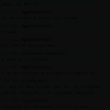
abans de fer-la
[22:05]
Aguila\Feliz
jo eh tardat 4 mesos pel taruma
[22:05]
Aguila\Feliz
trauma
[22:05]
Aguila\Feliz
ens hem de queixar mes
[22:06]
Serpiente-Especial
o anar a la privada...
[22:06]
Aguila\Feliz
i no es veritat q estiguin colapsat ehs
[22:06]
Jirafa}Agil
a més us heu fitxat que tot ho arreglen
amb un iboprufé i un relaxant muscular
[22:06]
Jirafa}Agil
jajajaj es com posar tirites a una