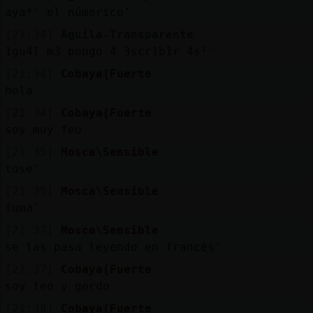
aya*' el númerico'
[21:34]
Aguila-Transparente
1gu4l m3 pongo 4 3scr1b1r 4s¹'
[21:34]
Cobaya{Fuerte
hola
[21:34]
Cobaya{Fuerte
soy muy feo
[21:35]
Mosca\Sensible
tose'
[21:35]
Mosca\Sensible
fuma'
[21:37]
Mosca\Sensible
se las pasa leyendo en francés'
[21:37]
Cobaya{Fuerte
soy feo y gordo
[21:38]
Cobaya{Fuerte