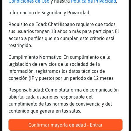
Condiciones de Uso
y nuestra
Política de Privacidad
.
[21:55]
Aguila\Feliz
Información de Seguridad y Privacidad:
es x flipar, van gastar 100e en pizzes a
les 10 mati
Requisito de Edad: ChatHispano requiere que todos
[21:55]
Aguila\Feliz
sus usuarios tengan 18 años o más para participar. El
ehhh avui he signat jo amb el dit tambe
acceso a perfiles que no cumplan este criterio está
ajajjaja
restringido.
[21:56]
Aguila\Feliz
Cumplimiento Normativo: En cumplimiento de la
el carter, etc
legislación de servicios de la sociedad de la
[21:56]
Serpiente-Especial
información, registramos los datos técnicos de
tens dret a renunciar a qulsevol carrec en
conexión (IP y puerto) por un periodo de 12 meses.
la tarjeta de débit o crédit crec
Responsabilidad: Como plataforma de comunicación
[21:56]
Mosca\Sensible
abierta, cada usuario es responsable del
Sí
cumplimiento de las normas de convivencia y del
[21:56]
Aguila\Feliz
contenido que genera en las salas.
a la caixa ni mu, mhan dit q truki a
reclamacions
Confirmar mayoría de edad - Entrar