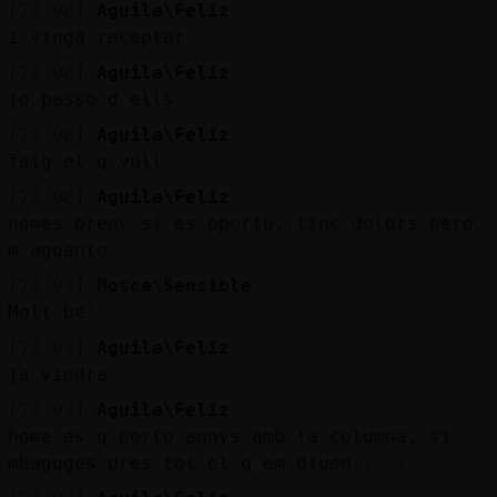
[22:08]
Aguila\Feliz
i vinga receptar
[22:08]
Aguila\Feliz
jo passo d ells
[22:08]
Aguila\Feliz
faig el q vull
[22:08]
Aguila\Feliz
nomes prenc si es oportu, tinc dolors pero
m aguanto
[22:09]
Mosca\Sensible
Molt be'
[22:09]
Aguila\Feliz
ja vindra.
[22:09]
Aguila\Feliz
home es q porto annys amb la columna, si
mhaguges pres tot el q em diuen.....