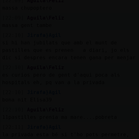
[22:09]
Aguila\Feliz
massa chupoptero
[22:09]
Aguila\Feliz
massa gent tambe
[22:10]
Jirafa}Agil
si hi han jubilats que amb el munt de
pastilles que es prenen a diari, jo els
dic si despres encara tenen gana per menjar
[22:10]
Aguila\Feliz
es curios pero de gent d'aqui poca als
hospitals eh, pq van a la privada
[22:10]
Jirafa}Agil
bona nit Elisa39
[22:10]
Aguila\Feliz
11pastilles prenia ma mare....pobreta
[22:11]
Jirafa}Agil
la privada esta bé si t'ho pots permetre,