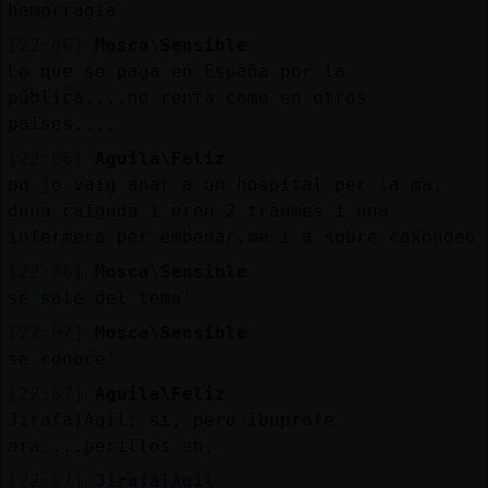
hemorragia
[22:06]
Mosca\Sensible
Lo que se paga en España por la
pública....no renta como en otros
paises....
[22:06]
Aguila\Feliz
pq jo vaig anar a un hospital per la ma,
duna caiguda i eren 2 traumes i una
infermera per embenar.me i a sobre caxondeo
[22:06]
Mosca\Sensible
se sale del tema'
[22:07]
Mosca\Sensible
se conoce'
[22:07]
Aguila\Feliz
Jirafa}Agil: si, pero ibuprofe
ara....perillos eh,
[22:07]
Jirafa}Agil