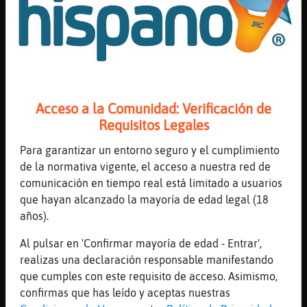
[21:54]
Aguila\Feliz
una merda
[21:54]
Aguila\Feliz
jajajaj siii, la porten
[21:54]
Aguila\Feliz
a vere com poden agafar un numero de
Acceso a la Comunidad: Verificación de
targeta i comprar
Requisitos Legales
[21:55]
Serpiente-Especial
Para garantizar un entorno seguro y el cumplimiento
la ve tenir que pasar tres cops, pobre dona
de la normativa vigente, el acceso a nuestra red de
:P
comunicación en tiempo real está limitado a usuarios
[21:55]
Aguila\Feliz
que hayan alcanzado la mayoría de edad legal (18
sense pin
años).
[21:55]
Aguila\Feliz
Al pulsar en 'Confirmar mayoría de edad - Entrar',
jajajajajjajajaj
realizas una declaración responsable manifestando
[21:55]
Serpiente-Especial
que cumples con este requisito de acceso. Asimismo,
i firmar en la pantalla del TPV amb el dit
confirmas que has leído y aceptas nuestras
xD