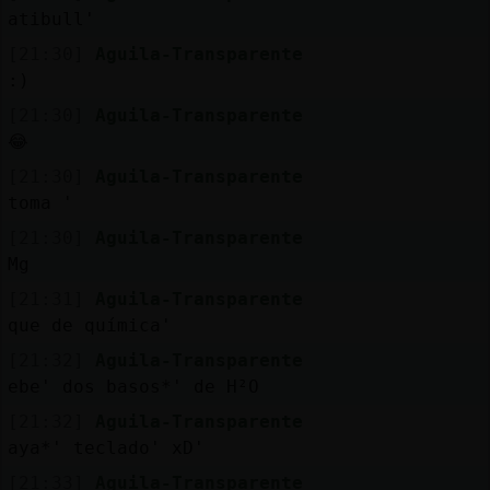
atibull'
M
is
r
o
s
[21:30]
Aguila-Transparente
fo
:)
[21:30]
Aguila-Transparente
😂
R
e
g
s
r
a
r
n
a
n
a
[21:30]
Aguila-Transparente
toma '
[21:30]
Aguila-Transparente
Mg
[21:31]
Aguila-Transparente
que de química'
[21:32]
Aguila-Transparente
ebe' dos basos*' de H²O
[21:32]
Aguila-Transparente
aya*' teclado' xD'
[21:33]
Aguila-Transparente