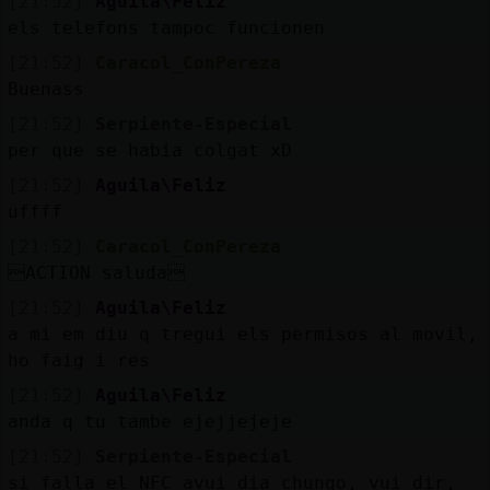
[21:52]
Aguila\Feliz
els telefons tampoc funcionen
[21:52]
Caracol_ConPereza
Buenass
[21:52]
Serpiente-Especial
per que se habia colgat xD
[21:52]
Aguila\Feliz
uffff
[21:52]
Caracol_ConPereza
ACTION saluda
[21:52]
Aguila\Feliz
a mi em diu q tregui els permisos al movil,
ho faig i res
[21:52]
Aguila\Feliz
anda q tu tambe ejejjejeje
[21:52]
Serpiente-Especial
si falla el NFC avui dia chungo, vui dir,