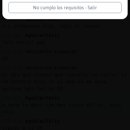
[21:56]
Aguila\Feliz
No cumplo los requisitos - Salir
no foten brot
[21:56]
Aguila\Feliz
els preguntes algu, vagi al caixer
[21:56]
Aguila\Feliz
faci servir app
[21:57]
Serpiente-Especial
xD
[21:57]
Serpiente-Especial
el dia que tingui que cancelar un carrec jo
em tornare boig si la app no me dona
opcions per fer-ho XD
[21:57]
Aguila\Feliz
a vere la gent com mes lluny millor. pero
vaja
[21:57]
Aguila\Feliz
syposo q si eh