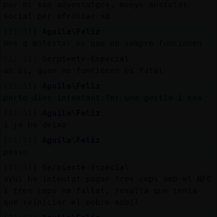
per mi son adventatges, menys ansietat
social per afrontar xd
[21:51]
Aguila\Feliz
mes q molestar es que no sempre funcionen
[21:51]
Serpiente-Especial
ah sí, quan no funcionen es fatal
[21:51]
Aguila\Feliz
porto dies intentant fer una gestio i res
[21:51]
Aguila\Feliz
i ja ho deixo
[21:51]
Aguila\Feliz
passo
[21:51]
Serpiente-Especial
avui he intentat pagar tres cops amb el NFC
i tres cops ha fallat, resulta que tenia
que reiniciar el pobre mobil