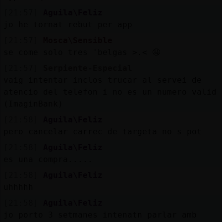
[21:57]
Aguila\Feliz
jo he tornat rebut per app
[21:57]
Mosca\Sensible
se come solo tres 'belgas >.< 🤤
[21:57]
Serpiente-Especial
vaig intentar inclos trucar al servei de
atencio del telefon i no es un numero valid
(ImaginBank)
[21:58]
Aguila\Feliz
pero cancelar carrec de targeta no s pot
[21:58]
Aguila\Feliz
es una compra.....
[21:58]
Aguila\Feliz
uhhhhh
[21:58]
Aguila\Feliz
jo porto 3 setmanes intenatn parlar amb