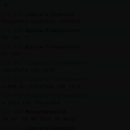
:D
[21:43]
Libelula\Especial
Serpiente-Especial: holiita
[21:43]
Aguila-Transparente
Ok' Ok' ✋
[21:43]
Aguila-Transparente
Os lee'
[21:44]
Pinguino\Transparente
chocolate con cajú
[21:44]
Pinguino\Transparente
crema de chocolate con cajú
[21:44]
Pinguino\Transparente
o cajú con chocolate
[21:44]
Mosca\Sensible
no no' Yo me hice un depu'
[21:45]
Libelula\Especial