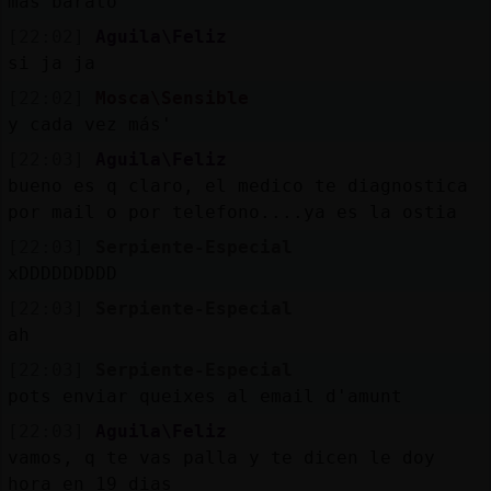
mas barato
[22:02]
Aguila\Feliz
si ja ja
[22:02]
Mosca\Sensible
y cada vez más'
[22:03]
Aguila\Feliz
bueno es q claro, el medico te diagnostica
por mail o por telefono....ya es la ostia
[22:03]
Serpiente-Especial
xDDDDDDDDD
[22:03]
Serpiente-Especial
ah
[22:03]
Serpiente-Especial
pots enviar queixes al email d'amunt
[22:03]
Aguila\Feliz
vamos, q te vas palla y te dicen le doy
hora en 19 dias