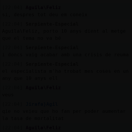
[22:04]
Aguila\Feliz
si, despres tot deu em coneix
[22:04]
Serpiente-Especial
Aguila\Feliz, porto 10 anys dient al metge
que el tema no va bé
[22:04]
Serpiente-Especial
i doncs vaig acabar amb una crisis de reuma
[22:04]
Serpiente-Especial
el especialista m'ha trobat mes coses en un
any que 10 anys ell
[22:04]
Aguila\Feliz
veus
[22:04]
Jirafa}Agil
qie no veieu que ho fan per poder aumentar
la tasa de mortalitat
[22:04]
Aguila\Feliz