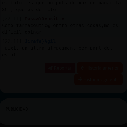
el fotut es que no pots deixar de pagar la
SC , que es delicte
[22:11]
Mosca\Sensible
Como farmaceutic@ entre otras cosas,me es
difícil opinar'
[22:11]
Jirafa}Agil
aixi, un altra atracament per part del
estat
Reportar
Historia anterior
Historia siguiente
PUBLICIDAD
|
Facebook
Twitter
15