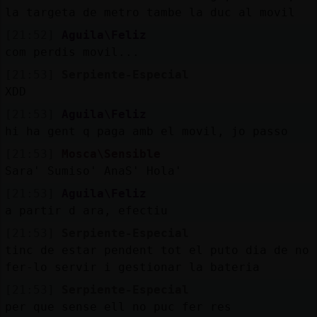
la targeta de metro tambe la duc al movil
[21:52]
Aguila\Feliz
com perdis movil...
[21:53]
Serpiente-Especial
XDD
[21:53]
Aguila\Feliz
hi ha gent q paga amb el movil, jo passo
[21:53]
Mosca\Sensible
Sara' Sumiso' AnaS' Hola'
[21:53]
Aguila\Feliz
a partir d ara, efectiu
[21:53]
Serpiente-Especial
tinc de estar pendent tot el puto dia de no
fer-lo servir i gestionar la bateria
[21:53]
Serpiente-Especial
per que sense ell no puc fer res