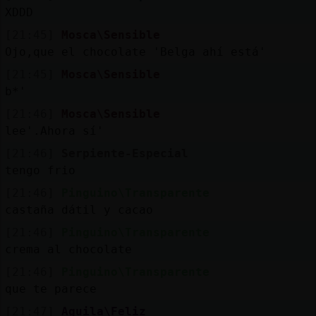
XDDD
[21:45]
Mosca\Sensible
Ojo,que el chocolate 'Belga ahí está'
[21:45]
Mosca\Sensible
b*'
[21:46]
Mosca\Sensible
lee'.Ahora sí'
[21:46]
Serpiente-Especial
tengo frio
[21:46]
Pinguino\Transparente
castaña dátil y cacao
[21:46]
Pinguino\Transparente
crema al chocolate
[21:46]
Pinguino\Transparente
que te parece
[21:47]
Aguila\Feliz