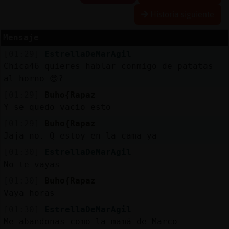
Historia siguiente
Mensaje
Reserva
[01:29]
EstrellaDeMarAgil
alias
Chica46 quieres hablar conmigo de patatas
al horno 😍?
[01:29]
Buho{Rapaz
Actuali
Y se quedo vacio esto
contras
[01:29]
Buho{Rapaz
Jaja no. Q estoy en la cama ya
[01:30]
EstrellaDeMarAgil
Actuali
No te vayas
IP
[01:30]
Buho{Rapaz
virtual
Vaya horas
[01:30]
EstrellaDeMarAgil
Me abandonas como la mamá de Marco