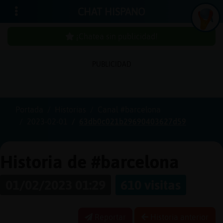
CHAT HISPANO
¡Chatea sin publicidad!
PUBLICIDAD
Iniciar
sesión
Portada
Historias
Canal #barcelona
2023-02-01
63db0c021b29690403627d59
¡Chatea
sin
publici
Historia de #barcelona
01/02/2023 01:29
610 visitas
Crear
una
Reportar
Historia anterior
cuenta