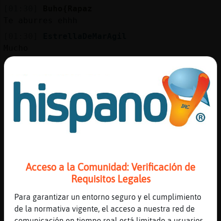
Mis
[01:30]
Buho{Rapaz
blogs
Te aburres ehhh
[01:30]
EstrellaDeMarAgil
Mucho
Mis
[01:30]
Buho{Rapaz
foros
Ya
[01:30]
EstrellaDeMarAgil
Noche tranquila no hay alarmas
Registr
[01:30]
EstrellaDeMarAgil
un
Me aburro
canal
[01:31]
Buho{Rapaz
Deberias apuntarte a algún curso online
Acceso a la Comunidad: Verificación de
[01:32]
Rinoceronte\Breve
Requisitos Legales
Yo me voy a ir
Más
Para garantizar un entorno seguro y el cumplimiento
gestion
[01:32]
Rinoceronte\Breve
de la normativa vigente, el acceso a nuestra red de
Por qué esto es el acabose
comunicación en tiempo real está limitado a usuarios