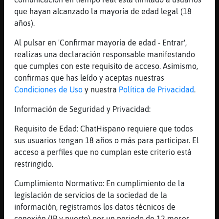
[01:32]
Buho{Rapaz
que hayan alcanzado la mayoría de edad legal (18
Ya
años).
[01:32]
Buho{Rapaz
Al pulsar en 'Confirmar mayoría de edad - Entrar',
Está fatal
realizas una declaración responsable manifestando
[01:33]
Rinoceronte\Breve
que cumples con este requisito de acceso. Asimismo,
Peores cosas vendrán
confirmas que has leído y aceptas nuestras
Condiciones de Uso
y nuestra
Política de Privacidad
.
[01:33]
Rinoceronte\Breve
Dice la historia de la vida
Información de Seguridad y Privacidad:
[01:33]
Buho{Rapaz
Requisito de Edad: ChatHispano requiere que todos
Peor q esto?
sus usuarios tengan 18 años o más para participar. El
[01:33]
Buho{Rapaz
acceso a perfiles que no cumplan este criterio está
Dudo
restringido.
[01:33]
Rinoceronte\Breve
Cumplimiento Normativo: En cumplimiento de la
Mucho peor
legislación de servicios de la sociedad de la
[01:33]
Rinoceronte\Breve
información, registramos los datos técnicos de
Donde va parar
conexión (IP y puerto) por un periodo de 12 meses.