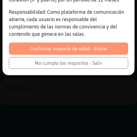
[01:33]
EstrellaDeMarAgil
Responsabilidad: Como plataforma de comunicación
Me quedé sin plaza
abierta, cada usuario es responsable del
[01:34]
Buho{Rapaz
cumplimiento de las normas de convivencia y del
Anem a dormir ja
contenido que genera en las salas.
Reportar
Historia anterior
Confirmar mayoría de edad - Entrar
Historia siguiente
No cumplo los requisitos - Salir
PUBLICIDAD