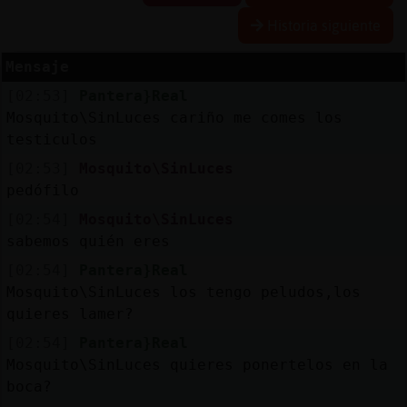
Historia siguiente
Mensaje
Reserva
[02:53]
Pantera}Real
alias
Mosquito\SinLuces cariño me comes los
testiculos
[02:53]
Mosquito\SinLuces
Actuali
pedófilo
contras
[02:54]
Mosquito\SinLuces
sabemos quién eres
[02:54]
Pantera}Real
Actuali
Mosquito\SinLuces los tengo peludos,los
IP
quieres lamer?
virtual
[02:54]
Pantera}Real
Mosquito\SinLuces quieres ponertelos en la
boca?