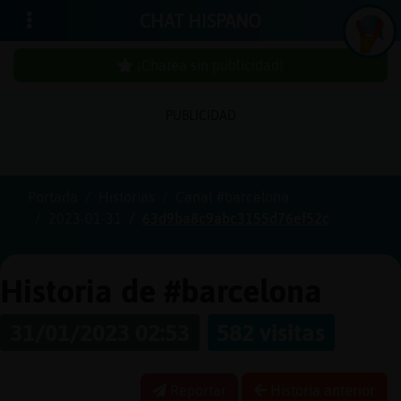
CHAT HISPANO
¡Chatea sin publicidad!
PUBLICIDAD
Iniciar
sesión
Portada
Historias
Canal #barcelona
2023-01-31
63d9ba8c9abc3155d76ef52c
¡Chatea
sin
publici
Historia de #barcelona
31/01/2023 02:53
582 visitas
Crear
una
Reportar
Historia anterior
cuenta