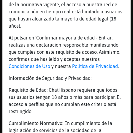
[02:57]
Pantera}Real
de la normativa vigente, el acceso a nuestra red de
Que me lo dijiste
comunicación en tiempo real está limitado a usuarios
[02:57]
Pantera}Real
que hayan alcanzado la mayoría de edad legal (18
Agachate cariñin
años).
[02:57]
Mosquito\SinLuces
Al pulsar en 'Confirmar mayoría de edad - Entrar',
Park, creo que sólo quedas tú en el canal
realizas una declaración responsable manifestando
xD
que cumples con este requisito de acceso. Asimismo,
[02:57]
Pantera}Real
confirmas que has leído y aceptas nuestras
Mosquito\SinLuces va, te dejo que me comas
Condiciones de Uso
y nuestra
Política de Privacidad
.
la punta tambien
Información de Seguridad y Privacidad:
[02:58]
Pantera}Real
Vamos tonto no te hagas el duro, sabes que
Requisito de Edad: ChatHispano requiere que todos
quieres, privame amor
sus usuarios tengan 18 años o más para participar. El
acceso a perfiles que no cumplan este criterio está
[02:59]
Mosquito\SinLuces
restringido.
Pantera}Real, te la da
[02:59]
Mosquito\SinLuces
Cumplimiento Normativo: En cumplimiento de la
pero solo si tienes menos de 15
legislación de servicios de la sociedad de la