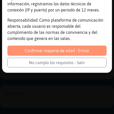
información, registramos los datos técnicos de
[03:00]
Pantera}Real
conexión (IP y puerto) por un periodo de 12 meses.
Mosquito\SinLuces ya sabes que la comparto,
puedes traerte a tu amiguito
Responsabilidad: Como plataforma de comunicación
[03:00]
Pantera}Real
abierta, cada usuario es responsable del
Y os la pasais
cumplimiento de las normas de convivencia y del
contenido que genera en las salas.
[03:00]
Pantera}Real
Mosquito\SinLuces enseñame ese tanguita
Confirmar mayoría de edad - Entrar
Reportar
Historia anterior
No cumplo los requisitos - Salir
Historia siguiente
PUBLICIDAD