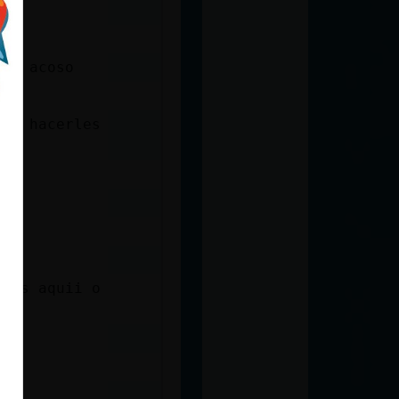
 tu
 es acoso
más hacerles
stas aquii o