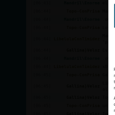
[06:43]
Mandril\Enorme
el T
[06:44]
Topo-ConPrisa
Mand
[06:44]
Mandril\Enorme
.oO T
[06:44]
Topo-ConPrisa
Los 
Mand
[06:44]
LibelulaConTimidez
"pru
[06:44]
Gallina}Veloz
Es,u
[06:44]
Mandril\Enorme
.oO 
[06:44]
LibelulaConTimidez
xD
[06:45]
Topo-ConPrisa
Gall
Libe
[06:45]
Gallina}Veloz
alli
[06:45]
Gallina}Veloz
Topo
[06:45]
Topo-ConPrisa
un t
[06:45]
Gallina}Veloz
Topo