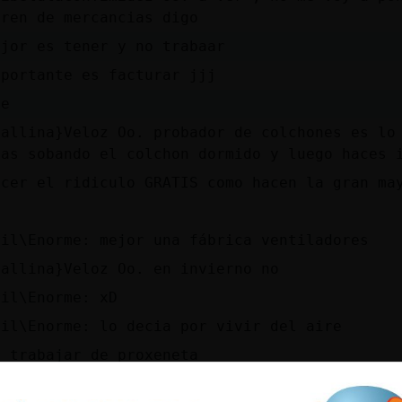
tren de mercancias digo
ejor es tener y no trabaar
mportante es facturar jjj
ee
Gallina}Veloz Oo. probador de colchones es lo
ras sobando el colchon dormido y luego haces 
acer el ridiculo GRATIS como hacen la gran ma
ril\Enorme: mejor una fábrica ventiladores
Gallina}Veloz Oo. en invierno no
ril\Enorme: xD
ril\Enorme: lo decia por vivir del aire
r trabajar de proxeneta