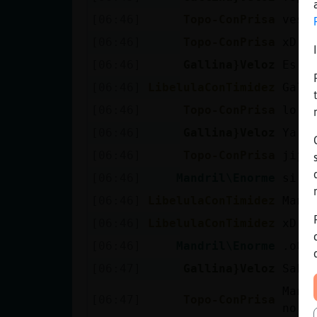
[06:46]
Topo-ConPrisa
ves?
[06:46]
Topo-ConPrisa
xD
[06:46]
Gallina}Veloz
Es m
[06:46]
LibelulaConTimidez
Gall
[06:46]
Topo-ConPrisa
lo g
[06:46]
Gallina}Veloz
Ya v
[06:46]
Topo-ConPrisa
jiji
[06:46]
Mandril\Enorme
si c
[06:46]
LibelulaConTimidez
Mand
[06:46]
LibelulaConTimidez
xD
[06:46]
Mandril\Enorme
.oO 
[06:47]
Gallina}Veloz
Sabe
Mand
[06:47]
Topo-ConPrisa
no s