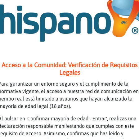
opo-ConPrisa en su linia de troll
ril\Enorme almenos no acoso a menores... como
opo-ConPrisa Oo. que mi marido tenga 35 a񯳠no
niños no se tocan Aka
ril\Enorme: a mi a los colchones me gustaría 
ebas de esfuerzo" xD
n intento de troll
Acceso a la Comunidad: Verificación de Requisitos
LibelulaConTimidez Oo. jaja tambien
Legales
Para garantizar un entorno seguro y el cumplimiento de la
ina}Veloz tu eres un PNC
normativa vigente, el acceso a nuestra red de comunicación en
tiempo real está limitado a usuarios que hayan alcanzado la
lulaConTimidez: yo to rayao digo pero donde e
mayoría de edad legal (18 años).
ii
-ConPrisa: oinssssss que chitilllooo
Al pulsar en 'Confirmar mayoría de edad - Entrar', realizas una
declaración responsable manifestando que cumples con este
onto sin personalidad, ni nick tienes xD
requisito de acceso. Asimismo, confirmas que has leído y
-ConPrisa: ajoooo ajoooooo agugugugugu