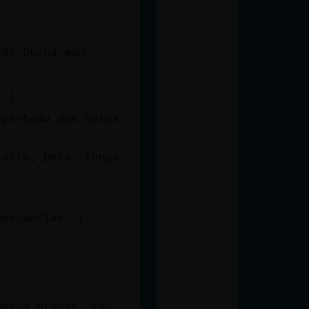
de buena ma񡮡
 :)
spertado dos horas
curro, pero, tengo
mercancias :)
ner a probar, lo