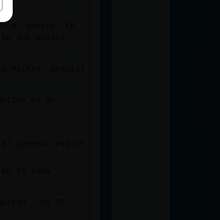
en el general te
 lo que quiera
lo evites, gracias
malico es de
 el general eso no
 en la cuna
marido.. no 25