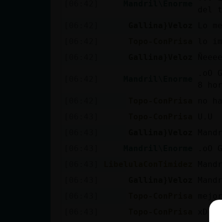
[06:42]
Mandril\Enorme
del 
[06:42]
Gallina}Veloz
Lo m
[06:42]
Topo-ConPrisa
lo i
[06:42]
Gallina}Veloz
Ñeee
.oO 
[06:42]
Mandril\Enorme
8 ho
[06:42]
Topo-ConPrisa
no h
[06:43]
Topo-ConPrisa
U.U
[06:43]
Gallina}Veloz
Mand
[06:43]
Mandril\Enorme
.oO 
[06:43]
LibelulaConTimidez
Mand
[06:43]
Gallina}Veloz
Mand
[06:43]
Topo-ConPrisa
mejo
[06:43]
Topo-ConPrisa
xD