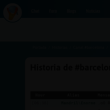
Chat
Foro
Blogs
Noticias
Iniciar
sesión
Portada
Historias
Canal #barcelona
Historia de #barcel
¡Chatea
sin
publicidad!
Hour
Alias
Mensa
[06:38]
Mandril\Enorme
.oO 
Crear
una