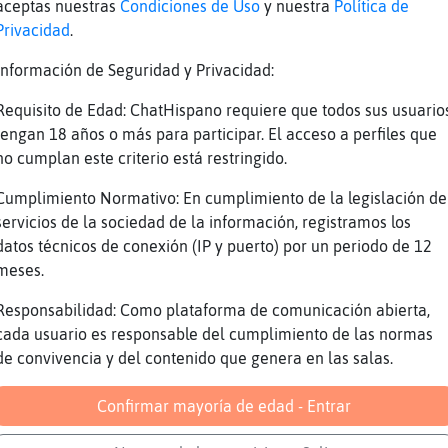
aceptas nuestras
Condiciones de Uso
y nuestra
Política de
Privacidad
.
Información de Seguridad y Privacidad:
u xikitiyo cositoo
Requisito de Edad: ChatHispano requiere que todos sus usuario
ina}Veloz: estoy a todo :)
tengan 18 años o más para participar. El acceso a perfiles que
rande es lo que me cuelga
no cumplan este criterio está restringido.
eooo
Cumplimiento Normativo: En cumplimiento de la legislación de
ji
servicios de la sociedad de la información, registramos los
datos técnicos de conexión (IP y puerto) por un periodo de 12
uelga es que es todo pellejo ya
meses.
ril\Enorme: un montón de tiempo sin leerte po
Responsabilidad: Como plataforma de comunicación abierta,
cada usuario es responsable del cumplimiento de las normas
LibelulaConTimidez Oo. es que ando por otros 
de convivencia y del contenido que genera en las salas.
s que me ha proponido Topo-ConPrisa el chiki
Confirmar mayoría de edad - Entrar
ril\Enorme no hablaba contigo, evita dirigirt
e te pida