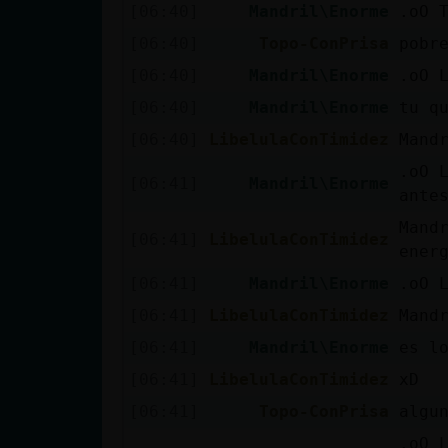
Mis blogs
[06:40]
Mandril\Enorme
.oO T
[06:40]
Topo-ConPrisa
pobr
[06:40]
Mandril\Enorme
.oO 
Mis foros
[06:40]
Mandril\Enorme
tu q
[06:40]
LibelulaConTimidez
Mand
.oO 
[06:41]
Mandril\Enorme
Registrar
ante
un canal
Mand
[06:41]
LibelulaConTimidez
ener
[06:41]
Mandril\Enorme
.oO 
Más
[06:41]
LibelulaConTimidez
Mand
gestiones
[06:41]
Mandril\Enorme
es l
[06:41]
LibelulaConTimidez
xD
[06:41]
Topo-ConPrisa
algu
.oO 