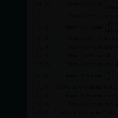
Cree
[06:38]
Topo-ConPrisa
cuenta
homo
[06:38]
Topo-ConPrisa
jjj 
.oO 
[06:38]
Mandril\Enorme
Reservar
vacu
alias
[06:38]
Topo-ConPrisa
Mand
[06:38]
Topo-ConPrisa
pedo
[06:39]
Topo-ConPrisa
xD
Actualizar
[06:39]
Topo-ConPrisa
bon 
contraseña
.oO 
[06:39]
Mandril\Enorme
que e
[06:39]
LibelulaConTimidez
Hola
Actualizar
[06:39]
Mandril\Enorme
.oO 
IP virtual
[06:39]
Topo-ConPrisa
con 
[06:39]
LibelulaConTimidez
hola