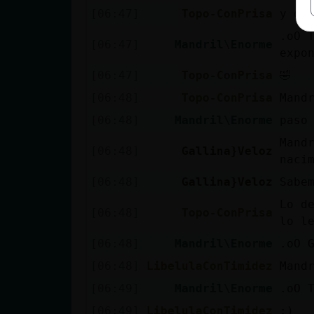
[06:47]
Topo-ConPrisa
y de
.oO 
[06:47]
Mandril\Enorme
expo
[06:47]
Topo-ConPrisa
🤣
[06:48]
Topo-ConPrisa
Mand
[06:48]
Mandril\Enorme
paso
Mand
[06:48]
Gallina}Veloz
naci
[06:48]
Gallina}Veloz
Sabe
Lo d
[06:48]
Topo-ConPrisa
lo l
[06:48]
Mandril\Enorme
.oO 
[06:48]
LibelulaConTimidez
Mand
[06:49]
Mandril\Enorme
.oO 
[06:49]
LibelulaConTimidez
:)