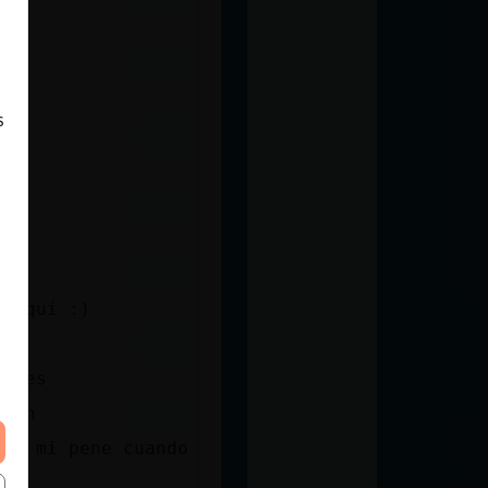
s
r aquí :)
lares
tinn
e a mi pene cuando