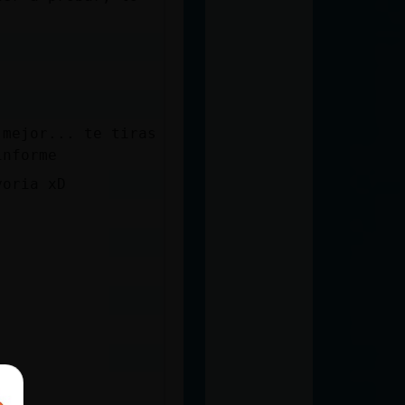
 mejor... te tiras
informe
yoria xD