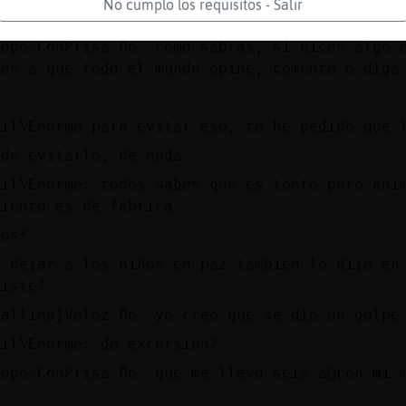
No cumplo los requisitos - Salir
 paso deja a los niños enpaz
Topo-ConPrisa Oo. como sabras, si dices algo 
nes a que todo el mundo opine, comente o diga
ril\Enorme para evitar eso, te he pedido que 
 de evitarlo, de nada
ril\Enorme: todos sabes que es tonto pero ani
miento es de fabrica
mos*
e dejar a los niños en paz tambien lo.dije en
eiste?
Gallina}Veloz Oo. yo creo que se dio un golpe
ril\Enorme: de excursión?
Topo-ConPrisa Oo. que me llevo seis a񯳠con mi 