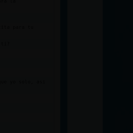
ara la
cita para tu
 ti?
que yo solo, asi