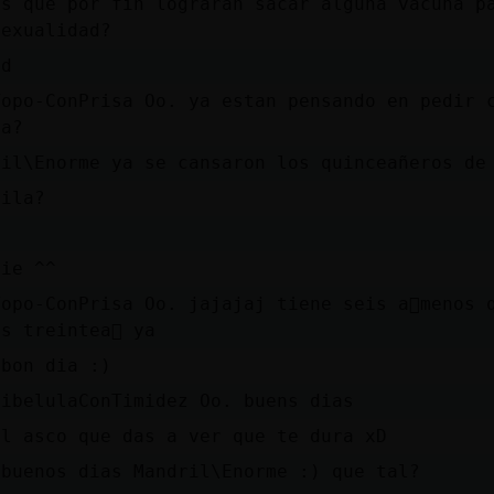
is que por fin lograran sacar alguna vacuna p
sexualidad?
xd
Topo-ConPrisa Oo. ya estan pensando en pedir 
na?
ril\Enorme ya se cansaron los quinceañeros de
fila?
die ^^
Topo-ConPrisa Oo. jajajaj tiene seis a񯳠menos 
s treintea񥲯 ya
 bon dia :)
LibelulaConTimidez Oo. buens dias
el asco que das a ver que te dura xD
 buenos dias Mandril\Enorme :) que tal?