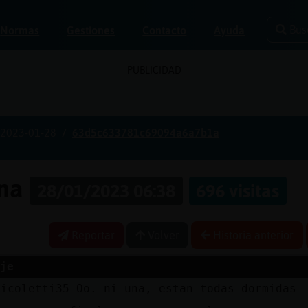
Bus
Normas
Gestiones
Contacto
Ayuda
PUBLICIDAD
2023-01-28
63d5c633781c69094a6a7b1a
ona
28/01/2023 06:38
696 visitas
Reportar
Volver
Historia anterior
je
Ricoletti35 Oo. ni una, estan todas dormidas