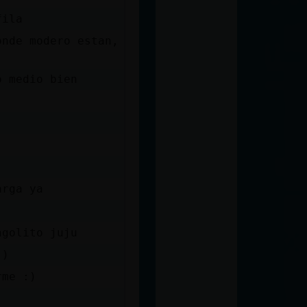
fila
onde modero estan,
o medio bien
arga ya
.
ngolito juju
:)
rme :)