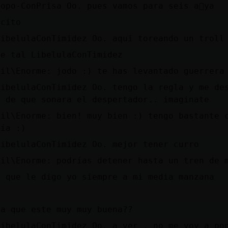
opo-ConPrisa Oo. pues vamos para seis a񯳠ya
ecito
LibelulaConTimidez Oo. aqui toreando un troll 
ue tal LibelulaConTimidez
ril\Enorme: jodo :) te has levantado guerrera
LibelulaConTimidez Oo. tengo la regla y me de
s de que sonara el despertador.. imaginate
ril\Enorme: bien! muy bien :) tengo bastante 
gía :)
LibelulaConTimidez Oo. mejor tener curro
ril\Enorme: podrías detener hasta un tren de 
o que le digo yo siempre a mi media manzana
na que este muy muy buena??
LibelulaConTimidez Oo. a ver , no me voy a po