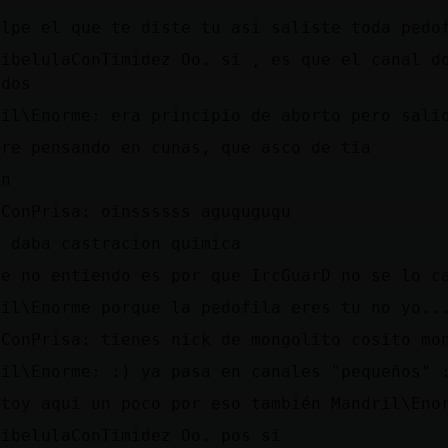
olpe el que te diste tu asi saliste toda pedo
LibelulaConTimidez Oo. si , es que el canal d
idos
ril\Enorme: era principio de aborto pero sali
pre pensando en cunas, que asco de tia
in
-ConPrisa: oinssssss agugugugu
e daba castracion quimica
ue no entiendo es por que IrcGuarD no se lo c
ril\Enorme porque la pedofila eres tu no yo..
-ConPrisa: tienes nick de mongolito cosito mo
ril\Enorme: :) ya pasa en canales "pequeños" 
stoy aquí un poco por eso también Mandril\Eno
LibelulaConTimidez Oo. pos si