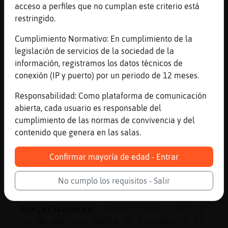
acceso a perfiles que no cumplan este criterio está
restringido.
Lobo\Naranja
: tamara falco pero
dudo, que te haga caso xd
Cumplimiento Normativo: En cumplimiento de la
TigreVeloz
: Ainnss q aburrimiento
legislación de servicios de la sociedad de la
Lince-Eficiente
: ACTION patea a
información, registramos los datos técnicos de
Tiburon\Enorme
conexión (IP y puerto) por un periodo de 12 meses.
Tiburon\Enorme
: ACTION escupe a
Responsabilidad: Como plataforma de comunicación
klap
abierta, cada usuario es responsable del
Tiburon\Enorme
: ̬
cumplimiento de las normas de convivencia y del
...
contenido que genera en las salas.
207 líneas de 8 usuarios
567 visitas
-9 puntos
Confirmar mayoría de edad - Entrar
Canal #barcelona
-
24/01/2023 19:19
No cumplo los requisitos - Salir
Oveja{SinLuces
: Busco_trans: la L 9
va de punta a punta de transporte eh