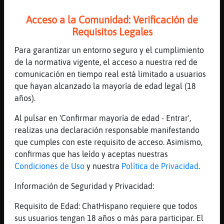
44 líneas de 7 usuarios
597 visitas
-8 puntos
Acceso a la Comunidad: Verificación de
Requisitos Legales
Canal #barcelona
-
24/01/2023 20:33
Para garantizar un entorno seguro y el cumplimiento
de la normativa vigente, el acceso a nuestra red de
comunicación en tiempo real está limitado a usuarios
Oveja_Debil
: Caiman{Paciente ya se
que hayan alcanzado la mayoría de edad legal (18
quedó callado
años).
Hormiga{Letal
: bones
Caiman{Paciente
: peticion de caparle
Al pulsar en 'Confirmar mayoría de edad - Entrar',
los privis ya!
realizas una declaración responsable manifestando
Caiman{Paciente
: [Hormiga{Letal]
que cumples con este requisito de acceso. Asimismo,
bones!
confirmas que has leído y aceptas nuestras
Hormiga{Letal
: Caiman{Paciente
...
Condiciones de Uso
y nuestra
Política de Privacidad
.
Información de Seguridad y Privacidad:
68 líneas de 6 usuarios
593 visitas
-5 puntos
Requisito de Edad: ChatHispano requiere que todos
Canal #barcelona
-
24/01/2023 20:07
sus usuarios tengan 18 años o más para participar. El