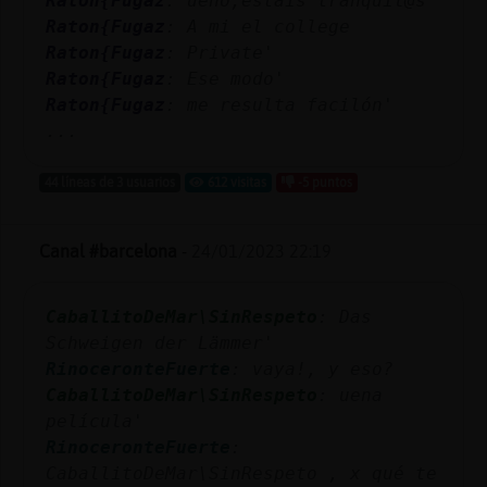
Raton{Fugaz
: ueno,estáis tranquil@s'
Mis
Raton{Fugaz
: A mi el college
blogs
Raton{Fugaz
: Private'
Raton{Fugaz
: Ese modo'
Raton{Fugaz
: me resulta facilón'
...
Mis
foros
44 líneas de 3 usuarios
612 visitas
-5 puntos
Canal #barcelona
-
24/01/2023 22:19
Registr
un
canal
CaballitoDeMar\SinRespeto
: Das
Schweigen der Lämmer'
RinoceronteFuerte
: vaya!, y eso?
CaballitoDeMar\SinRespeto
: uena
Más
película'
gestion
RinoceronteFuerte
:
CaballitoDeMar\SinRespeto , x qué te