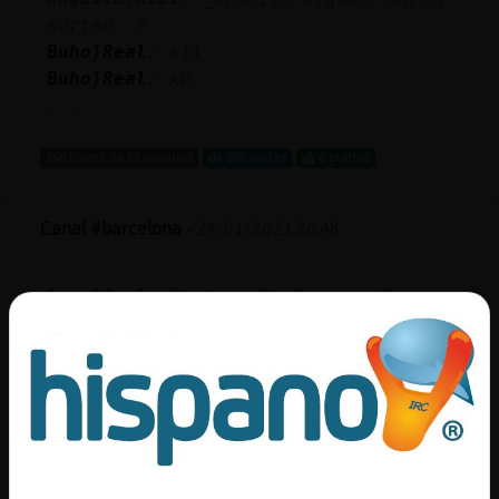
sorteo ?
Buho}Real
: sii
Buho}Real
: xD
...
966 líneas de 29 usuarios
696 visitas
6 puntos
Canal #barcelona
-
24/01/2023 20:48
Leon}Azul
: Pantera_ConPereza xD
Leon}Azul
: Pantera_ConPereza dice
incredula que ya no te quiere que no
la llames mas xd
Oso}Eficiente
: Ya me aburrí
Leon}Azul
: de su parte te lo digo
Oso}Eficiente
: Me voy
...