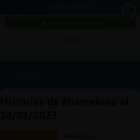
CHAT HISPANO
¡Chatea sin publicidad!
PUBLICIDAD
Iniciar
sesión
Portada
Historias
Canal #barcelona
2023-01-24
¡Chatea
sin
publici
Historias de #barcelona el
24/01/2023
Crear
una
Últimas publicadas
Más vistas
cuenta