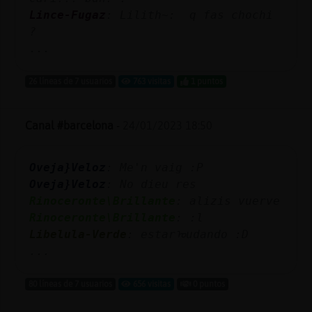
Lince-Fugaz
: Lilith~: q fas chochi
?
...
26 líneas de 7 usuarios
763 visitas
1 puntos
Canal #barcelona
-
24/01/2023 18:50
Oveja}Veloz
: Me'n vaig :P
Oveja}Veloz
: No dieu res
Rinoceronte\Brillante
: alizis vuerve
Rinoceronte\Brillante
: :l
Libelula-Verde
: estarᠤudando :D
...
80 líneas de 7 usuarios
656 visitas
0 puntos