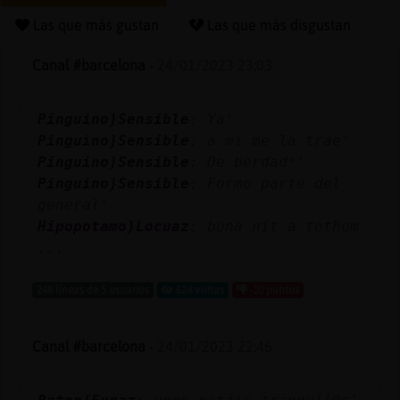
Las que más gustan
Las que más disgustan
Canal #barcelona
-
24/01/2023 23:03
Reserva
alias
Pinguino}Sensible
: Ya'
Pinguino}Sensible
: a mi me la trae'
Pinguino}Sensible
: De berdad*'
Actuali
Pinguino}Sensible
: Formo parte del
contras
general'
Hipopotamo}Locuaz
: bona nit a tothom
...
Actuali
248 líneas de 5 usuarios
624 visitas
-10 puntos
IP
virtual
Canal #barcelona
-
24/01/2023 22:46