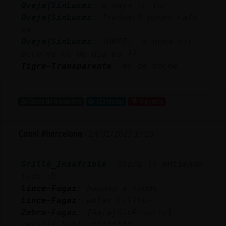
Oveja{SinLuces
: a vaya se fue
Oveja{SinLuces
: IrcGuarD ponme cafe
va
Oveja{SinLuces
: SHRPZ: a bona nit
pero ya es de dia no ??
Tigre-Transparente
: es de noche
...
24 líneas de 4 usuarios
622 visitas
-9 puntos
Canal #barcelona
-
24/01/2023 19:10
Grillo_Insufrible
: ahora lo entiendo
todo :D
Lince-Fugaz
: buenas a tod@s
Lince-Fugaz
: wolas Lilith~
Zebra-Fugaz
: [Gata}SinRespeto]
cari!!! buh! :********