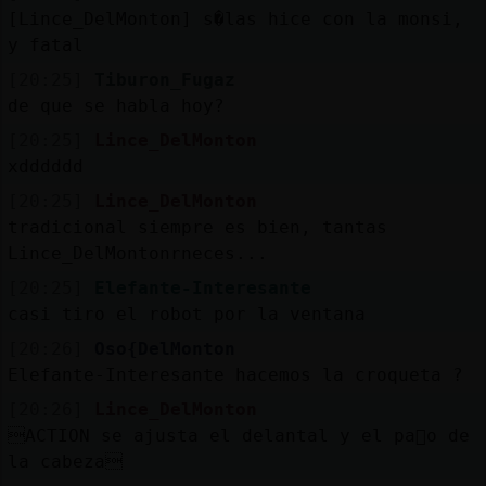
[Lince_DelMonton] s�las hice con la monsi,
y fatal
[20:25]
Tiburon_Fugaz
de que se habla hoy?
[20:25]
Lince_DelMonton
xdddddd
[20:25]
Lince_DelMonton
tradicional siempre es bien, tantas
Lince_DelMontonrneces...
[20:25]
Elefante-Interesante
casi tiro el robot por la ventana
[20:26]
Oso{DelMonton
Elefante-Interesante hacemos la croqueta ?
[20:26]
Lince_DelMonton
ACTION se ajusta el delantal y el pa񵥬o de
la cabeza