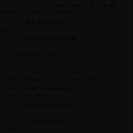
Claro, claro, Tiburon_Fugaz . No se me
ponga vd. asín, cordera :) ;)
[20:35]
Zebra{Humilde
Bah
[20:36]
Rata}ConInquietud
si si
[20:36]
Raton\Torpe
:)
[20:36]
Elefante-Interesante
[Aguila}Respetable] culito fino
[20:36]
Aguila}Respetable
batalla de caras
[20:36]
Aguila}Respetable
x.x
[20:36]
Tiburon_Verde
[Elefante-Interesante]