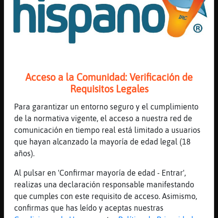
[20:31]
Tiburon_Fugaz
que guay todo :D
[20:31]
Culebra}Elocuente
holaaa
[20:31]
Oso{DelMonton
yo!
Acceso a la Comunidad: Verificación de
[20:31]
Oso{DelMonton
Requisitos Legales
yo
Para garantizar un entorno seguro y el cumplimiento
[20:32]
Tiburon_Fugaz
de la normativa vigente, el acceso a nuestra red de
si solo escribis tres .. aqui pasa algo ..
comunicación en tiempo real está limitado a usuarios
[20:32]
Oso{DelMonton
que hayan alcanzado la mayoría de edad legal (18
algo pasa con iwalkalone
años).
[20:32]
Oso{DelMonton
Al pulsar en 'Confirmar mayoría de edad - Entrar',
xd
realizas una declaración responsable manifestando
[20:32]
Raton\Torpe
que cumples con este requisito de acceso. Asimismo,
Tiburon_Fugaz, no te sientas sola
confirmas que has leído y aceptas nuestras