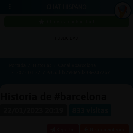
CHAT HISPANO
¡Chatea sin publicidad!
In
ic
ia
r
e
s
ió
n
PUBLICIDAD
s
Portada
Historias
Canal #barcelona
¡C
h
a
te
a
in
u
b
lic
id
a
d
2023-01-22
63cddd579f065d233e7477b7
s
p
!
Historia de #barcelona
22/01/2023 20:19
833 visitas
C
r
e
a
r
n
a
u
e
n
ta
u
c
Reportar
Historia anterior