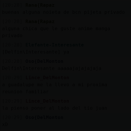
[20:28]
Rana{Rapaz
buenas alguna noieta de bcn pijeta privado
[20:28]
Rana{Rapaz
alguna chica que le guste anime manga
privado
[20:28]
Elefante-Interesante
[Delfin\Interesante] ya
[20:28]
Oso{DelMonton
Delfin\Interesante aaaaajajajajaja
[20:29]
Lince_DelMonton
a guadalupe me la llevo a mi proxima
reunion familiar
[20:29]
Lince_DelMonton
la pienso poner al lado del tio juan
[20:29]
Oso{DelMonton
xD