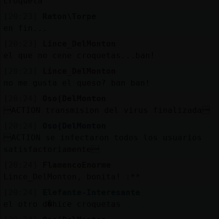
croqueta
[20:23]
Raton\Torpe
en fin...
[20:23]
Lince_DelMonton
el que no cene croquetas...ban!
[20:23]
Lince_DelMonton
no me gusta el queso? ban ban!
[20:24]
Oso{DelMonton
ACTION transmision del virus finalizada
[20:24]
Oso{DelMonton
ACTION se infectaron todos los usuarios
satisfactoriamente
[20:24]
FlamencoEnorme
Lince_DelMonton, bonita! :**
[20:24]
Elefante-Interesante
el otro d�hice croquetas