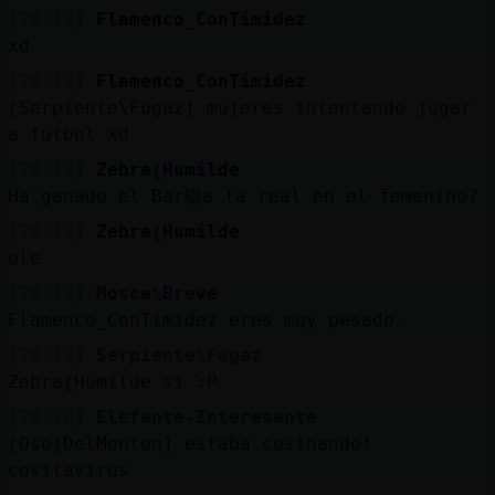
[20:19]
Flamenco_ConTimidez
xd
M
is
r
o
s
[20:19]
Flamenco_ConTimidez
fo
[Serpiente\Fugaz] mujeres intentando jugar
a futbol xd
[20:19]
Zebra{Humilde
R
e
g
is
tr
a
r
n
a
n
a
Ha ganado el Bar硠a la real en el femenino?
u
[20:19]
Zebra{Humilde
c
l
ole
[20:19]
Mosca\Breve
Flamenco_ConTimidez eres muy pesado.
M
á
s
e
s
o
n
e
s
g
[20:19]
Serpiente\Fugaz
Zebra{Humilde si :P
[20:20]
Elefante-Interesante
[Oso{DelMonton] estaba cosinando!
cositavirus