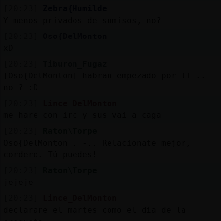
[20:23]
Zebra{Humilde
Y menos privados de sumisos, no?
[20:23]
Oso{DelMonton
xD
[20:23]
Tiburon_Fugaz
[Oso{DelMonton] habran empezado por ti ..
no ? :D
[20:23]
Lince_DelMonton
me hare con irc y sus vai a caga
[20:23]
Raton\Torpe
Oso{DelMonton . -.. Relacionate mejor,
cordero. Tú puedes!
[20:23]
Raton\Torpe
jejeje
[20:23]
Lince_DelMonton
declarare el martes como el dia de la