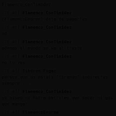
Flamenco_ConTimidez
[20:46]
Flamenco_ConTimidez
[FlamencoEnorme] deja de pagarlas
[20:46]
Flamenco_ConTimidez
xd
[20:46]
Flamenco_ConTimidez
ademas el mundo se va al traste
[20:46]
Flamenco_ConTimidez
no lo ves
[20:47]
Tiburon_Fugaz
parece que os estais "tirando" indirectas
siempre ...
[20:47]
Flamenco_ConTimidez
ya mismo no habra petroleo que sacar ni gas
que mangar
[20:47]
FlamencoEnorme