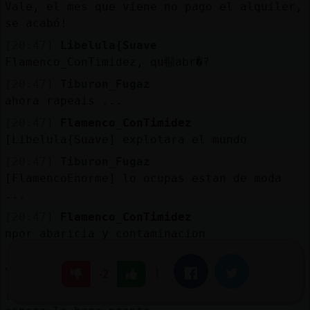
Vale, el mes que viene no pago el alquiler,
se acabó!
[20:47]
Libelula{Suave
Flamenco_ConTimidez, qu頨abr�?
[20:47]
Tiburon_Fugaz
ahora rapeais ...
[20:47]
Flamenco_ConTimidez
[Libelula{Suave] explotara el mundo
[20:47]
Tiburon_Fugaz
[FlamencoEnorme] lo ocupas estan de moda
...
[20:47]
Flamenco_ConTimidez
npor abaricia y contaminacion
[20:47]
Libelula{Suave
Y seremos la nada?
|
Facebook
Twitter
-2
[20:48]
Flamenco_ConTimidez