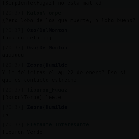
[Serpiente\Fugaz] no esta mal xd
[20:37]
Raton\Torpe
¿Pero loba de las que muerte, o loba buena?
[20:37]
Oso{DelMonton
loba en celo jjj
[20:37]
Oso{DelMonton
auuuuuu
[20:37]
Zebra{Humilde
Y le felicitas el a񯠡 22 de enero? Eso si
que es contacto estrecho
[20:37]
Tiburon_Fugaz
[Raton\Torpe] leete
[20:37]
Zebra{Humilde
ja
[20:37]
Elefante-Interesante
Tiburon_Verde!