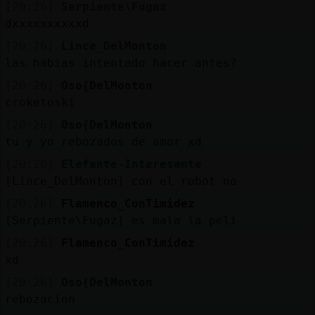
[20:26]
Serpiente\Fugaz
dxxxxxxxxxxd
[20:26]
Lince_DelMonton
las habias intentado hacer antes?
[20:26]
Oso{DelMonton
croketoski
[20:26]
Oso{DelMonton
tu y yo rebozados de amor xd
[20:26]
Elefante-Interesante
[Lince_DelMonton] con el robot no
[20:26]
Flamenco_ConTimidez
[Serpiente\Fugaz] es mala la peli
[20:26]
Flamenco_ConTimidez
xd
[20:26]
Oso{DelMonton
rebozacion