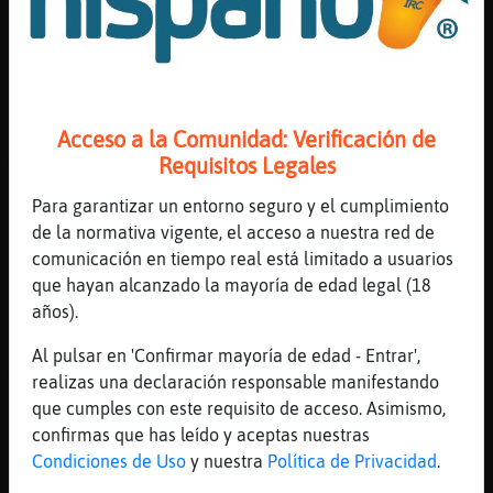
[06:25]
Ardilla{ConPereza
soy adorable
[06:25]
Ardilla{ConPereza
pero no quiero peleas
[06:26]
EstrellaDeMar{SinRespeto
Acceso a la Comunidad: Verificación de
Ardilla{ConPereza: sheriff yo me declaro
Requisitos Legales
inocente
Para garantizar un entorno seguro y el cumplimiento
[06:26]
Ardilla{ConPereza
de la normativa vigente, el acceso a nuestra red de
la inocencia no existe
comunicación en tiempo real está limitado a usuarios
[06:26]
Ardilla{ConPereza
que hayan alcanzado la mayoría de edad legal (18
es un concepto basado en puntos de vista
años).
[06:26]
EstrellaDeMar{SinRespeto
Al pulsar en 'Confirmar mayoría de edad - Entrar',
Ardilla{ConPereza: diselo a,dani alves jeje
realizas una declaración responsable manifestando
[06:26]
Ardilla{ConPereza
que cumples con este requisito de acceso. Asimismo,
no quiero
confirmas que has leído y aceptas nuestras
Condiciones de Uso
y nuestra
Política de Privacidad
.
[06:26]
Jirafa}Verde