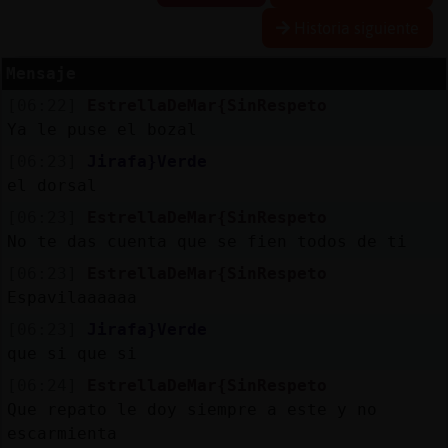
Historia siguiente
Mensaje
Reserva
[06:22]
EstrellaDeMar{SinRespeto
alias
Ya le puse el bozal
[06:23]
Jirafa}Verde
el dorsal
Actuali
[06:23]
EstrellaDeMar{SinRespeto
contras
No te das cuenta que se fien todos de ti
[06:23]
EstrellaDeMar{SinRespeto
Espavilaaaaaa
Actuali
[06:23]
Jirafa}Verde
IP
que si que si
virtual
[06:24]
EstrellaDeMar{SinRespeto
Que repato le doy siempre a este y no
escarmienta