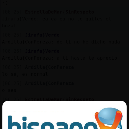
:(
[06:25]
EstrellaDeMar{SinRespeto
Jirafa}Verde: ea ea ea no te quites el
bozal
[06:25]
Jirafa}Verde
Ardilla{ConPereza: de ti no he dicho nada
[06:25]
Jirafa}Verde
Ardilla{ConPereza: a ti hasta te aprecio
[06:25]
Ardilla{ConPereza
lo sé, es normal
[06:25]
Ardilla{ConPereza
o sea
[06:25]
EstrellaDeMar{SinRespeto
Que pelotaa
[06:25]
Ardilla{ConPereza
mírame