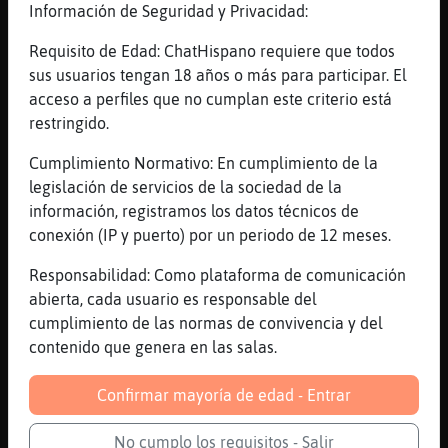
tampoco existe la justicia por la misma
Información de Seguridad y Privacidad:
razon
Requisito de Edad: ChatHispano requiere que todos
[06:27]
Ardilla{ConPereza
sus usuarios tengan 18 años o más para participar. El
yo quiero irme a casa
acceso a perfiles que no cumplan este criterio está
[06:27]
Ardilla{ConPereza
restringido.
la justícia si existe
Cumplimiento Normativo: En cumplimiento de la
[06:27]
Ardilla{ConPereza
legislación de servicios de la sociedad de la
ya que es la aplicación de decisiones
información, registramos los datos técnicos de
justas en base al caso desde una
conexión (IP y puerto) por un periodo de 12 meses.
perspectiva neutra
[06:27]
Ardilla{ConPereza
Responsabilidad: Como plataforma de comunicación
imparcial
abierta, cada usuario es responsable del
cumplimiento de las normas de convivencia y del
[06:27]
Jirafa}Verde
contenido que genera en las salas.
EstrellaDeMar{SinRespeto: ves porque me cae
bien? el piensa tu mas bien no...
Confirmar mayoría de edad - Entrar
[06:27]
EstrellaDeMar{SinRespeto
Que sepas que el empezo
No cumplo los requisitos - Salir