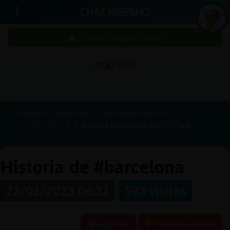
CHAT HISPANO
¡Chatea sin publicidad!
PUBLICIDAD
Iniciar
sesión
Portada
Historias
Canal #barcelona
2023-01-22
63cddd1e9f065d233e7477aa
¡Chatea
sin
publici
Historia de #barcelona
22/01/2023 06:22
593 visitas
Crear
una
Reportar
Historia anterior
cuenta