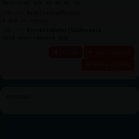
Pero creo que el de,mi no
[06:28]
Ardilla{ConPereza
a qué os caneo?
[06:29]
EstrellaDeMar{SinRespeto
Hola esparraguera 😃😃
Reportar
Historia anterior
Historia siguiente
PUBLICIDAD