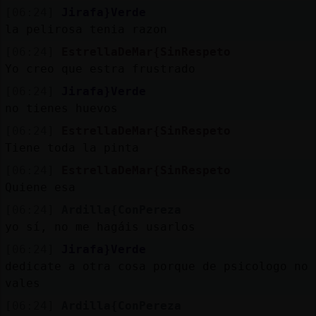
Mis
[06:24]
Jirafa}Verde
blogs
la pelirosa tenia razon
[06:24]
EstrellaDeMar{SinRespeto
Yo creo que estra frustrado
Mis
[06:24]
Jirafa}Verde
foros
no tienes huevos
[06:24]
EstrellaDeMar{SinRespeto
Tiene toda la pinta
Registr
[06:24]
EstrellaDeMar{SinRespeto
un
Quiene esa
canal
[06:24]
Ardilla{ConPereza
yo sí, no me hagáis usarlos
[06:24]
Jirafa}Verde
dedicate a otra cosa porque de psicologo no
Más
vales
gestion
[06:24]
Ardilla{ConPereza