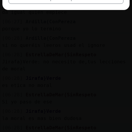
[06:27]
Ardilla{ConPereza
da igual quién empiece
[06:27]
Ardilla{ConPereza
porque yo lo termino
[06:28]
Ardilla{ConPereza
si no queréis leeros usad el ignore
[06:28]
EstrellaDeMar{SinRespeto
Jirafa}Verde: no necesito de,tus lecciones
de moral
[06:28]
Jirafa}Verde
es etica no moral
[06:28]
EstrellaDeMar{SinRespeto
Si yo paso de ese
[06:28]
Jirafa}Verde
la moral es mas bien dudosa
[06:28]
EstrellaDeMar{SinRespeto