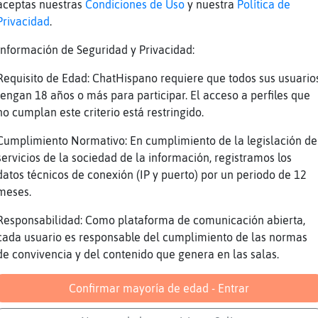
aceptas nuestras
Condiciones de Uso
y nuestra
Política de
Y yo un morenazo de metro noventa, gracias
Privacidad
.
[Delfin}Enorme] insaciable?
Información de Seguridad y Privacidad:
como peli
Requisito de Edad: ChatHispano requiere que todos sus usuario
y yo una maca en la luna
tengan 18 años o más para participar. El acceso a perfiles que
U ochenta, no me viene de ahí
no cumplan este criterio está restringido.
Los rubios pa mí
Cumplimiento Normativo: En cumplimiento de la legislación de
[akire] todos para ti
servicios de la sociedad de la información, registramos los
yo de 180 es bien
datos técnicos de conexión (IP y puerto) por un periodo de 12
meses.
Para Anguila{Real toditos xD
para mi de un palmo
Responsabilidad: Como plataforma de comunicación abierta,
cada usuario es responsable del cumplimiento de las normas
calvos no
de convivencia y del contenido que genera en las salas.
185 morenazo ojos verdes, queréis a mi ex?
XD
Confirmar mayoría de edad - Entrar
que tenga gafas