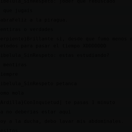
Libelula_SinRespeto: joder que rebuscado
a que jugais
CabraFeliz a la piragua.
mentiras o verdades
Serpiente}Brillante si, desde que fumo menos 
metodos para pasar el tiempo XDDDDDDD
Libelula_SinRespeto: estas estudiando?
a mentiras
siempre
Libelula_SinRespeto petanca
como mola
[Ardilla}ConInquietud] te pasas 1 minuto
ya no deberias estar aqui
voy a la ducha, debo lavar mis abdominales.
besitos.