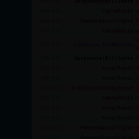
[00:00]
Serpiente}Brillante
Mis blogs
[00:00]
CabraFeliz
[00:01]
PanteraInsufrible
Mis foros
[00:01]
CabraFeliz
[00:01]
Libelula_SinRespeto
[00:01]
Serpiente}Brillante
Registrar
un canal
[00:01]
Rana{Rapaz
[00:01]
Rana{Rapaz
[00:01]
Ardilla}ConInquietud
Más
[00:01]
CabraFeliz
gestiones
[00:01]
Rana{Rapaz
[00:01]
Rana{Rapaz
[00:01]
PanteraInsufrible
[00:01]
PanteraInsufrible