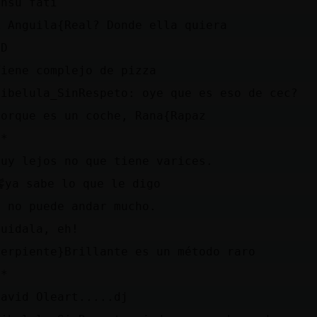
ansu fati
A Anguila{Real? Donde ella quiera
XD
Tiene complejo de pizza
Libelula_SinRespeto: oye que es eso de cec?
porque es un coche, Rana{Rapaz
:*
muy lejos no que tiene varices.
鬠ya sabe lo que le digo
y no puede andar mucho.
cuidala, eh!
Serpiente}Brillante es un método raro
:*
David Oleart.....dj