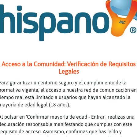
ya estamos en hora peticiones
jajaja
Busco sugar daddy buenorro
a pillar cacho
yo solo wenorro
Rana{Rapaz ya está hecho
Acceso a la Comunidad: Verificación de Requisitos
Yo de to
Legales
Ardilla}ConInquietud más te gustaría
Para garantizar un entorno seguro y el cumplimiento de la
yo no quiero agua
normativa vigente, el acceso a nuestra red de comunicación en
m? que dice este
tiempo real está limitado a usuarios que hayan alcanzado la
no se
mayoría de edad legal (18 años).
la gente no sabe lo que dice
Al pulsar en 'Confirmar mayoría de edad - Entrar', realizas una
Voy a liarme un cigarro.
declaración responsable manifestando que cumples con este
requisito de acceso. Asimismo, confirmas que has leído y
yo quiero bebida