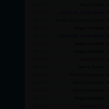
[00:07]
Rana{Rapaz
[00:07]
Libelula_SinRespeto
[00:07]
Ardilla}ConInquietud
[00:07]
Anguila{Real
[00:07]
Libelula_SinRespeto
[00:07]
Anguila{Real
[00:07]
Anguila{Real
[00:07]
CabraFeliz
[00:07]
Cabra_Breve
[00:07]
Perro}Sensible
[00:07]
Delfin}Enorme
[00:07]
Delfin}Enorme
[00:07]
Anguila{Real
[00:07]
CabraFeliz