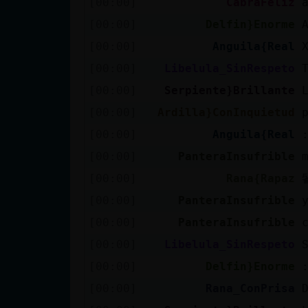
[00:00]
CabraFeliz
cuenta
[00:00]
Delfin}Enorme
[00:00]
Anguila{Real
[00:00]
Libelula_SinRespeto
Reservar
[00:00]
Serpiente}Brillante
alias
[00:00]
Ardilla}ConInquietud
[00:00]
Anguila{Real
Actualizar
[00:00]
PanteraInsufrible
contraseña
[00:00]
Rana{Rapaz
[00:00]
PanteraInsufrible
[00:00]
PanteraInsufrible
Actualizar
[00:00]
Libelula_SinRespeto
IP virtual
[00:00]
Delfin}Enorme
[00:00]
Rana_ConPrisa