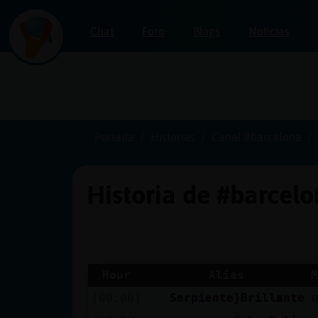
Chat
Foro
Blogs
Noticias
Iniciar
sesión
Portada
Historias
Canal #barcelona
Historia de #barcel
¡Chatea
sin
publicidad!
Hour
Alias
M
[00:00]
Serpiente}Brillante
Crear
una