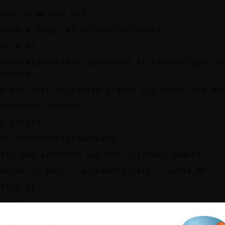
Khos no me veo ahí
vamos a jugar al soldadito ingles
eso q es
PanteraInsufrible aprovecha si tienes ropa co
frotala
un dos tres soldadito ingles sin mover las de
Xao!!!nos vemos!!!
en serio?
deu Serpiente}SinRespeto
Este que pretende que nos callemos todos?
Marcar el paso.. golpeando cata...lunes 😅
reina si
venga
Pues cec