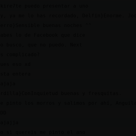
akire7te puedo presentar a uno
Ay, ya me lo has recordado, Delfin}Enorme. Jo
Perro}Sensible buenas noches ^^
Sabes lo de Facebook que dice
No busco, que no puedo. Next
Es complicado?
Pues eso xd
esta entera
Jajaja
Ardilla}ConInquietud buenas y fresquitas.
Me pinto los morros y salimos por ahí, Anguil
xDD
Jajajja
yo si quereis me pinto el ano