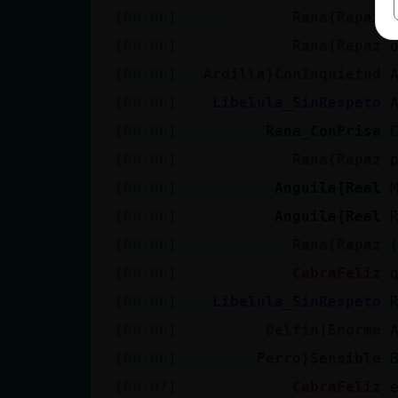
[00:06]
Rana{Rapaz
[00:06]
Rana{Rapaz
[00:06]
Ardilla}ConInquietud
[00:06]
Libelula_SinRespeto
[00:06]
Rana_ConPrisa
[00:06]
Rana{Rapaz
[00:06]
Anguila{Real
[00:06]
Anguila{Real
[00:06]
Rana{Rapaz
[00:06]
CabraFeliz
[00:06]
Libelula_SinRespeto
[00:06]
Delfin}Enorme
[00:06]
Perro}Sensible
[00:07]
CabraFeliz