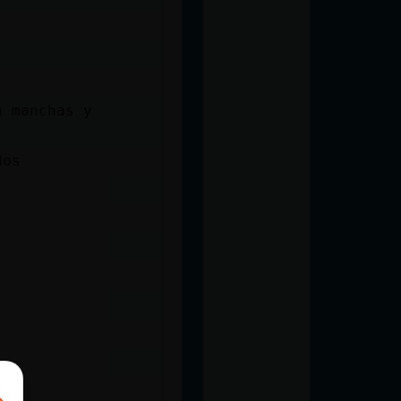
n manchas y
dos