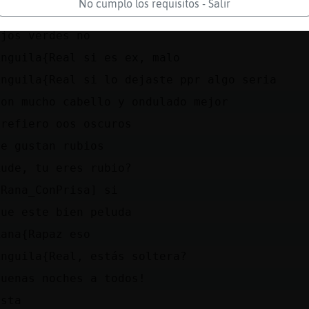
No cumplo los requisitos - Salir
[akire] y al mio jajaj
ojos verdes no
Anguila{Real si es ex, malo
Anguila{Real si lo dejaste ppr algo seria
Con mucho cabello y ondulado mejor
prefiero oos oscuros
Me gustan rubios
Rude, tu eres rubio?
[Rana_ConPrisa] si
que este bien peluda
Rana{Rapaz eso
Anguila{Real, estás soltera?
Buenas noches a todos!
esta