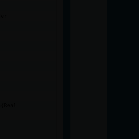
der
a{Real