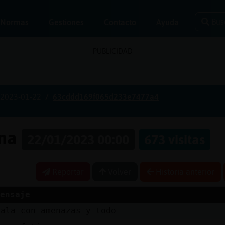
Bus
Normas
Gestiones
Contacto
Ayuda
PUBLICIDAD
2023-01-22
63cddd169f065d233e7477a4
ona
22/01/2023 00:00
673 visitas
Reportar
Volver
Historia anterior
ensaje
uala con amenazas y todo