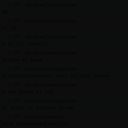
blogs
[13:08]
Jirafa{Interesante
XD
[13:08]
HipopotamoEspecial
si xd
M
is
[13:08]
Jirafa{Interesante
foros
Y yo sin saberlo
[13:08]
Jirafa{Interesante
Quiero mi paga
Registrar
un
[13:09]
HipopotamoEspecial
Jirafa{Interesante eres william turner
canal
[13:09]
Jirafa{Interesante
A ver quien es ese
[13:09]
HipopotamoEspecial
M
ás
el actor es orlando bloom
gestiones
[13:09]
CocodriloVeloz
hola HipopotamoEspecial