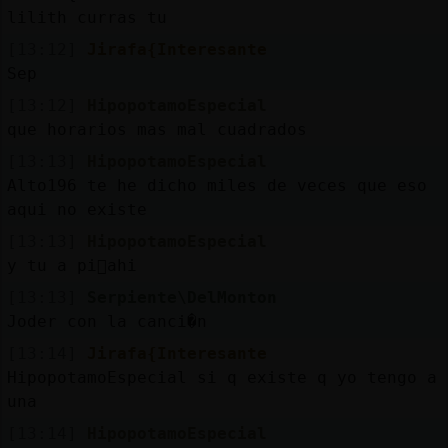
lilith curras tu
[13:12]
Jirafa{Interesante
Sep
[13:12]
HipopotamoEspecial
que horarios mas mal cuadrados
[13:13]
HipopotamoEspecial
Alto196 te he dicho miles de veces que eso
aqui no existe
[13:13]
HipopotamoEspecial
y tu a pi񯮠ahi
[13:13]
Serpiente\DelMonton
Joder con la canci�n
[13:14]
Jirafa{Interesante
HipopotamoEspecial si q existe q yo tengo a
una
[13:14]
HipopotamoEspecial