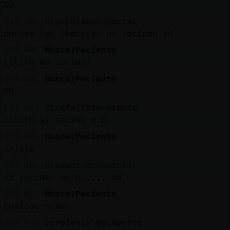
XD
[13:40]
HipopotamoEspecial
porque las chateras no cocinan xd
[13:40]
Mosca}Paciente
Lilith no cocina?
[13:40]
Mosca}Paciente
XD
[13:40]
Jirafa{Interesante
Lilith si cocina o.o
[13:40]
Mosca}Paciente
Jajaja
[13:40]
HipopotamoEspecial
si cocina, pero..... xd
[13:41]
Mosca}Paciente
Cositas rᰩdas
[13:41]
Serpiente\DelMonton