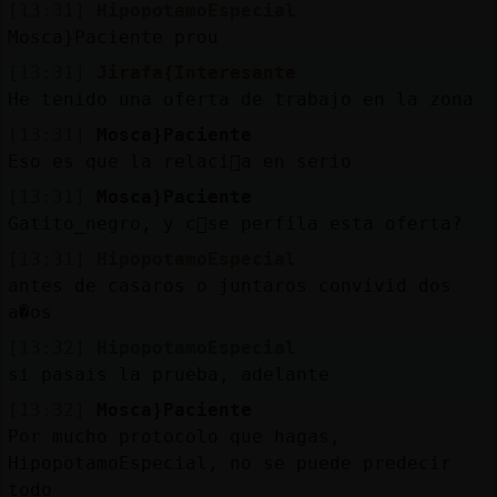
[13:31]
HipopotamoEspecial
Mosca}Paciente prou
[13:31]
Jirafa{Interesante
He tenido una oferta de trabajo en la zona
[13:31]
Mosca}Paciente
Eso es que la relaci󮠶a en serio
[13:31]
Mosca}Paciente
Gatito_negro, y c󭯠se perfila esta oferta?
[13:31]
HipopotamoEspecial
antes de casaros o juntaros convivid dos
a�os
[13:32]
HipopotamoEspecial
si pasais la prueba, adelante
[13:32]
Mosca}Paciente
Por mucho protocolo que hagas,
HipopotamoEspecial, no se puede predecir
todo