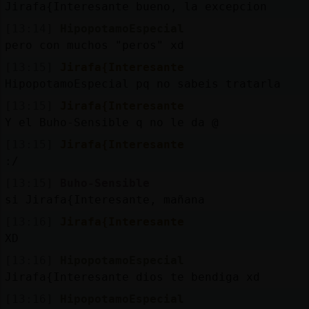
Jirafa{Interesante bueno, la excepcion
[13:14]
HipopotamoEspecial
pero con muchos "peros" xd
[13:15]
Jirafa{Interesante
HipopotamoEspecial pq no sabeis tratarla
[13:15]
Jirafa{Interesante
Y el Buho-Sensible q no le da @
[13:15]
Jirafa{Interesante
:/
[13:15]
Buho-Sensible
si Jirafa{Interesante, mañana
[13:16]
Jirafa{Interesante
XD
[13:16]
HipopotamoEspecial
Jirafa{Interesante dios te bendiga xd
[13:16]
HipopotamoEspecial