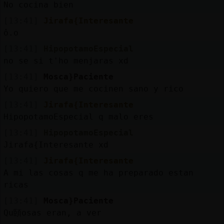
No cocina bien
[13:41]
Jirafa{Interesante
ô.o
[13:41]
HipopotamoEspecial
no se si t'ho menjaras xd
[13:41]
Mosca}Paciente
Yo quiero que me cocinen sano y rico
[13:41]
Jirafa{Interesante
HipopotamoEspecial q malo eres
[13:41]
HipopotamoEspecial
Jirafa{Interesante xd
[13:41]
Jirafa{Interesante
A mi las cosas q me ha preparado estan
ricas
[13:41]
Mosca}Paciente
Qu頣osas eran, a ver