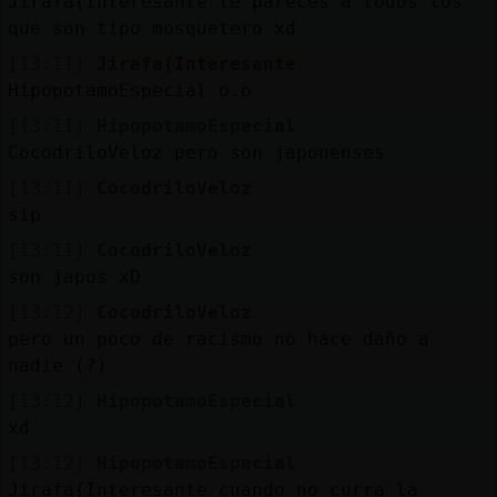
Jirafa{Interesante te pareces a todos los
que son tipo mosquetero xd
[13:11]
Jirafa{Interesante
HipopotamoEspecial o.o
[13:11]
HipopotamoEspecial
CocodriloVeloz pero son japonenses
[13:11]
CocodriloVeloz
sip
[13:11]
CocodriloVeloz
son japos xD
[13:12]
CocodriloVeloz
pero un poco de racismo no hace daño a
nadie (?)
[13:12]
HipopotamoEspecial
xd
[13:12]
HipopotamoEspecial
Jirafa{Interesante cuando no curra la