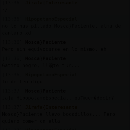
[13:36]
Jirafa{Interesante
:/
[13:36]
HipopotamoEspecial
no lo has pillado Mosca}Paciente, alma de
cantaro xd
[13:36]
Mosca}Paciente
Pero sin equivocarse en lo mismo, eh
[13:36]
Mosca}Paciente
Gatito_negro, ll鶡te tᰥr...
[13:36]
HipopotamoEspecial
lo de teo digo
[13:37]
Mosca}Paciente
Jaja HipopotamoEspecial, qu頱uer�decir?
[13:37]
Jirafa{Interesante
Mosca}Paciente llevo bocadillos... Pero
quiero comer cn ella