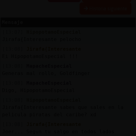
Historia siguiente
Mensaje
Reservar
alias
[13:07]
HipopotamoEspecial
Jirafa{Interesante pelocho
[13:08]
Jirafa{Interesante
Ei HipopotamoEspecial !!!
Actualizar
contraseña
[13:08]
MapacheEspecial
Generas mal rollo, Goldfinger
[13:08]
MapacheEspecial
Digo, HipopotamoEspecial
Actualizar
IP
[13:08]
HipopotamoEspecial
virtual
Jirafa{Interesante sabes que sales en la
pelicula piratas del caribe? xd
[13:08]
Jirafa{Interesante
Joer... Segun tu salgo en todos lados
M
is