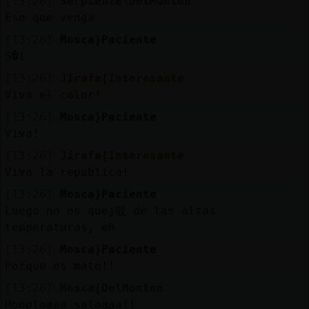
[13:26]
Serpiente\DelMonton
Eso que venga
[13:26]
Mosca}Paciente
S�i
[13:26]
Jirafa{Interesante
Viva el calor!
[13:26]
Mosca}Paciente
Viva!
[13:26]
Jirafa{Interesante
Viva la republica!
[13:26]
Mosca}Paciente
Luego no os quej驳 de las altas
temperaturas, eh
[13:26]
Mosca}Paciente
Porque os mato!!
[13:26]
Mosca{DelMonton
Hooolaaaa salaaaa!!