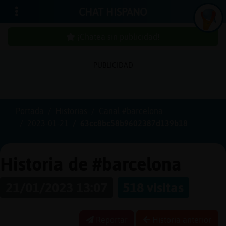
CHAT HISPANO
¡Chatea sin publicidad!
PUBLICIDAD
Iniciar
sesión
Portada
Historias
Canal #barcelona
2023-01-21
63cc8bc58b9602387d139b18
¡Chatea
sin
publicidad!
Historia de #barcelona
21/01/2023 13:07
518 visitas
Crear
una
cuenta
Reportar
Historia anterior