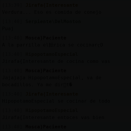
[13:39]
Jirafa{Interesante
Verdura... Eso es comida de conejo
[13:40]
Serpiente\DelMonton
Puaj
[13:40]
Mosca}Paciente
A la parrilla el飴rica se cocinarᠸD
[13:40]
HipopotamoEspecial
Jirafa{Interesante de cocina como vas
[13:40]
Mosca}Paciente
Jajajaja HipopotamoEspecial, va de
bocadillos. Ya me dir᳠t�
[13:40]
Jirafa{Interesante
HipopotamoEspecial se cocinar de todo
[13:40]
HipopotamoEspecial
Jirafa{Interesante entoces vas bien
[13:40]
Mosca}Paciente