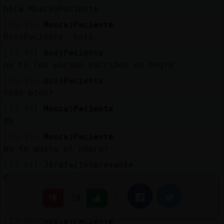
hola Mosca}Paciente
[13:43]
Mosca}Paciente
Oso}Paciente, holi
[13:43]
Oso}Paciente
no te leo porque escribes en negro
[13:43]
Oso}Paciente
todo bien?
[13:43]
Mosca}Paciente
XD
[13:43]
Mosca}Paciente
No te gusta el negro?
[13:44]
Jirafa{Interesante
Uh q la cobertura se va
[13:44]
Jirafa{Interesante
|
Facebook
Twitter
-18
:/
[13:44]
Mosca}Paciente