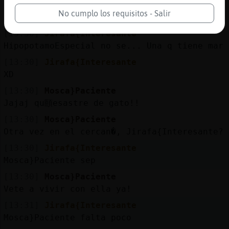
[13:30]
Jirafa{Interesante
No cumplo los requisitos - Salir
Serpiente\DelMonton mas barato si
[13:30]
Jirafa{Interesante
HipopotamoEspecial no se... Una q tiene mar
[13:30]
Jirafa{Interesante
XD
[13:30]
Mosca}Paciente
Jajaj qu頤esastre de gato!!
[13:30]
Mosca}Paciente
Otra vez en el cercan�, Jirafa{Interesante?
[13:30]
Jirafa{Interesante
Mosca}Paciente sep
[13:30]
Mosca}Paciente
Vete a vivir con ella ya!
[13:31]
Jirafa{Interesante
Mosca}Paciente falta poco