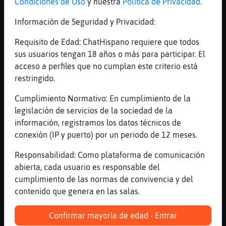
Condiciones de Uso
y nuestra
Política de Privacidad
.
[13:28]
Jirafa{Interesante
Si estais el 1 de enero metiendoos en el
Información de Seguridad y Privacidad:
mar...
Requisito de Edad: ChatHispano requiere que todos
[13:28]
Serpiente\DelMonton
sus usuarios tengan 18 años o más para participar. El
Con este tiempoŠno cont驳 conmigo
acceso a perfiles que no cumplan este criterio está
[13:28]
Jirafa{Interesante
restringido.
Q narices os quejais
Cumplimiento Normativo: En cumplimiento de la
[13:29]
Mosca}Paciente
legislación de servicios de la sociedad de la
Gatito_negro, es saludable meternos en el
información, registramos los datos técnicos de
mar para la circulaci󮠸D
conexión (IP y puerto) por un periodo de 12 meses.
[13:29]
Jirafa{Interesante
Responsabilidad: Como plataforma de comunicación
Pues q metan en el mar por el centro de bcn
abierta, cada usuario es responsable del
[13:29]
Serpiente\DelMonton
cumplimiento de las normas de convivencia y del
Mejor casa y manta chicamitrebcn
contenido que genera en las salas.
[13:29]
HipopotamoEspecial
Jirafa{Interesante por que poblacion vas
Confirmar mayoría de edad - Entrar