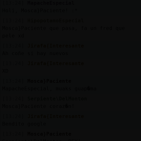
[13:24]
MapacheEspecial
Holi, Mosca}Paciente! :*
[13:24]
HipopotamoEspecial
Mosca}Paciente que pasa, fa un fred que
pele xd
[13:24]
Jirafa{Interesante
Ah coñe si hay nuevos
[13:24]
Jirafa{Interesante
XD
[13:24]
Mosca}Paciente
MapacheEspecial, muaks guap�ma
[13:24]
Serpiente\DelMonton
Mosca}Paciente coraz�n!
[13:24]
Jirafa{Interesante
Bendito google
[13:24]
Mosca}Paciente