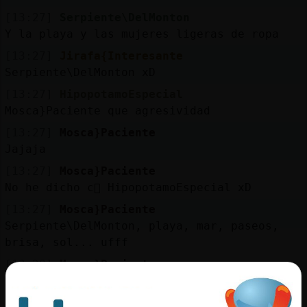
[13:27]
Serpiente\DelMonton
Y la playa y las mujeres ligeras de ropa
[13:27]
Jirafa{Interesante
Serpiente\DelMonton xD
[13:27]
HipopotamoEspecial
Mosca}Paciente que agresividad
[13:27]
Mosca}Paciente
Jajaja
[13:27]
Mosca}Paciente
No he dicho c󭯬 HipopotamoEspecial xD
[13:27]
Mosca}Paciente
Serpiente\DelMonton, playa, mar, paseos,
brisa, sol... ufff
[13:28]
Mosca}Paciente
SirDomineGir, holiii
[13:28]
Serpiente\DelMonton