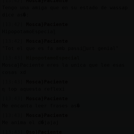
[13:42]
Mosca}Paciente
Tengo una amiga que en su estado de wassap
dice as�:
[13:42]
Mosca}Paciente
HipopotamoEspecial̬
[13:42]
Mosca}Paciente
"Tot el que es fa amb passi󬠳urt genial"
[13:43]
HipopotamoEspecial
Mosca}Paciente eres la unica que lee esas
cosas xd
[13:43]
Mosca}Paciente
ɳ top aquesta reflexi󠸄
[13:43]
Mosca}Paciente
Me encanta leer frases as�
[13:43]
Mosca}Paciente
Me anima el d�jajaj
[13:43]
Oso}Paciente