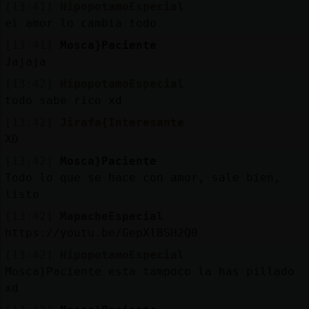
[13:41]
HipopotamoEspecial
el amor lo cambia todo
[13:41]
Mosca}Paciente
Jajaja
[13:42]
HipopotamoEspecial
todo sabe rico xd
[13:42]
Jirafa{Interesante
XD
[13:42]
Mosca}Paciente
Todo lo que se hace con amor, sale bien,
listo
[13:42]
MapacheEspecial
https://youtu.be/GepXlBSH2Q0
[13:42]
HipopotamoEspecial
Mosca}Paciente esta tampoco la has pillado
xd