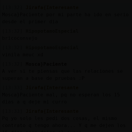
[13:32]
Jirafa{Interesante
Mosca}Paciente por mi parte ha ido en serio
desde el primer dia
[13:32]
HipopotamoEspecial
bricoconsejo
[13:32]
HipopotamoEspecial
vinila meuc xd
[13:32]
Mosca}Paciente
A ver si te piensas que las relaciones se
superan a base de pruebas :P
[13:33]
Jirafa{Interesante
Mosca}Paciente mal, pq no esperan los 15
dias a q deje mi curro
[13:33]
Jirafa{Interesante
Pq yo solo les pedi dos cosas, el mismo
contrato q tengo ahora... Y q me dejen los