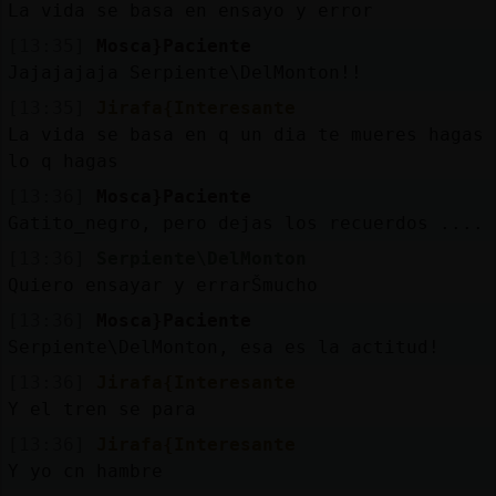
La vida se basa en ensayo y error
[13:35]
Mosca}Paciente
Jajajajaja Serpiente\DelMonton!!
[13:35]
Jirafa{Interesante
La vida se basa en q un dia te mueres hagas
lo q hagas
[13:36]
Mosca}Paciente
Gatito_negro, pero dejas los recuerdos ....
[13:36]
Serpiente\DelMonton
Quiero ensayar y errarŠmucho
[13:36]
Mosca}Paciente
Serpiente\DelMonton, esa es la actitud!
[13:36]
Jirafa{Interesante
Y el tren se para
[13:36]
Jirafa{Interesante
Y yo cn hambre