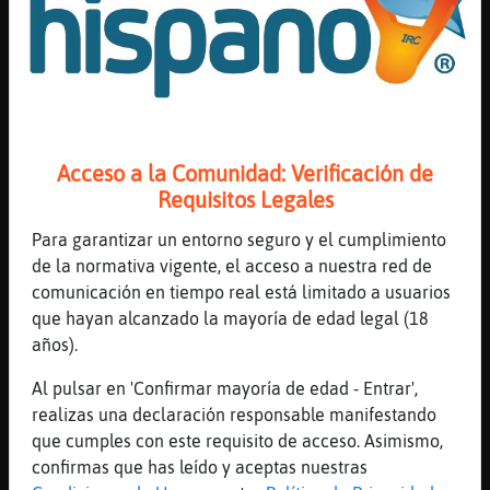
Y toalla
[13:28]
Serpiente\DelMonton
ya tenemos plan
[13:28]
Mosca}Paciente
Jaja
Acceso a la Comunidad: Verificación de
[13:28]
Jirafa{Interesante
Requisitos Legales
Mosca}Paciente eso lo tienes ahora si
quieres...
Para garantizar un entorno seguro y el cumplimiento
[13:28]
Jirafa{Interesante
de la normativa vigente, el acceso a nuestra red de
No hace falta el verano
comunicación en tiempo real está limitado a usuarios
que hayan alcanzado la mayoría de edad legal (18
[13:28]
Mosca}Paciente
años).
Gatito_negro, con fr�y viento no?
[13:28]
Jirafa{Interesante
Al pulsar en 'Confirmar mayoría de edad - Entrar',
Sacto
realizas una declaración responsable manifestando
que cumples con este requisito de acceso. Asimismo,
[13:28]
Mosca}Paciente
confirmas que has leído y aceptas nuestras
Qu頢ien!