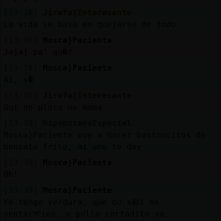
[13:38]
Jirafa{Interesante
La vida se basa en quejarse de todo
[13:38]
Mosca}Paciente
Jajaj pa' qu�?
[13:38]
Mosca}Paciente
Ai, s�
[13:38]
Jirafa{Interesante
Qui no plora no mama
[13:39]
HipopotamoEspecial
Mosca}Paciente voy a hacer bastoncitos de
boniato frito, ni uno te doy
[13:39]
Mosca}Paciente
Oh!
[13:39]
Mosca}Paciente
Yo tengo verdura, que no s頳i me
sentarᠢien, y pollo cortadito ya