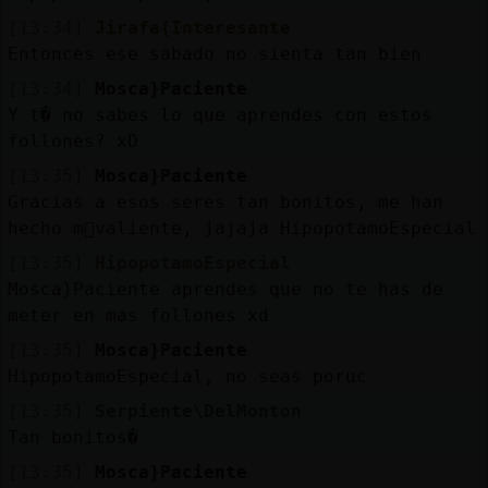
[13:34]
Jirafa{Interesante
Entonces ese sabado no sienta tan bien
[13:34]
Mosca}Paciente
Y t� no sabes lo que aprendes con estos
follones? xD
[13:35]
Mosca}Paciente
Gracias a esos seres tan bonitos, me han
hecho m᳠valiente, jajaja HipopotamoEspecial
[13:35]
HipopotamoEspecial
Mosca}Paciente aprendes que no te has de
meter en mas follones xd
[13:35]
Mosca}Paciente
HipopotamoEspecial, no seas poruc
[13:35]
Serpiente\DelMonton
Tan bonitos�
[13:35]
Mosca}Paciente