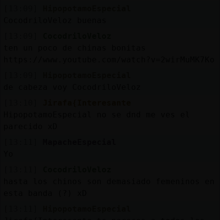
[13:09]
HipopotamoEspecial
CocodriloVeloz buenas
[13:09]
CocodriloVeloz
ten un poco de chinas bonitas
https://www.youtube.com/watch?v=2wirMuMK7Ko
[13:09]
HipopotamoEspecial
de cabeza voy CocodriloVeloz
[13:10]
Jirafa{Interesante
HipopotamoEspecial no se dnd me ves el
parecido xD
[13:11]
MapacheEspecial
Yo
[13:11]
CocodriloVeloz
hasta los chinos son demasiado femeninos en
esta banda (?) xD
[13:11]
HipopotamoEspecial