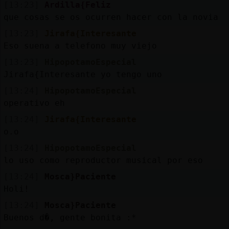
[13:23]
Ardilla{Feliz
que cosas se os ocurren hacer con la novia
[13:23]
Jirafa{Interesante
Eso suena a telefono muy viejo
[13:23]
HipopotamoEspecial
Jirafa{Interesante yo tengo uno
[13:24]
HipopotamoEspecial
operativo eh
[13:24]
Jirafa{Interesante
o.o
[13:24]
HipopotamoEspecial
lo uso como reproductor musical por eso
[13:24]
Mosca}Paciente
Holi!
[13:24]
Mosca}Paciente
Buenos d�, gente bonita :*