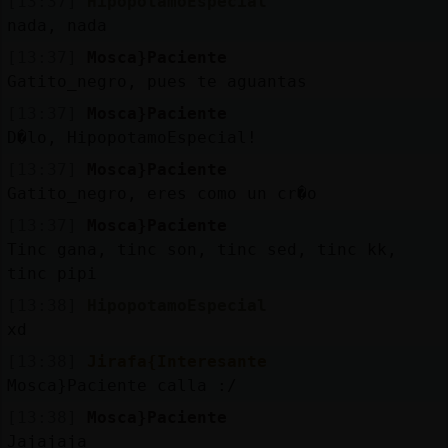
[13:37]
HipopotamoEspecial
nada, nada
[13:37]
Mosca}Paciente
Gatito_negro, pues te aguantas
[13:37]
Mosca}Paciente
D�lo, HipopotamoEspecial!
[13:37]
Mosca}Paciente
Gatito_negro, eres como un cr�o
[13:37]
Mosca}Paciente
Tinc gana, tinc son, tinc sed, tinc kk,
tinc pipi
[13:38]
HipopotamoEspecial
xd
[13:38]
Jirafa{Interesante
Mosca}Paciente calla :/
[13:38]
Mosca}Paciente
Jajajaja