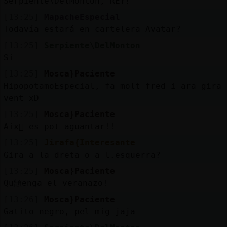
Serpiente\DelMonton, REY!
[13:25]
MapacheEspecial
Todavía estará en cartelera Avatar?
[13:25]
Serpiente\DelMonton
Si
[13:25]
Mosca}Paciente
HipopotamoEspecial, fa molt fred i ara gira
vent xD
[13:25]
Mosca}Paciente
Aix򠮯 es pot aguantar!!
[13:25]
Jirafa{Interesante
Gira a la dreta o a l.esquerra?
[13:25]
Mosca}Paciente
Qu頶enga el veranazo!
[13:26]
Mosca}Paciente
Gatito_negro, pel mig jaja