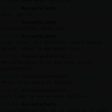
15 dias para dejar el curro
[13:33]
Mosca}Paciente
Aiss, gatito
[13:33]
Mosca}Paciente
QuieroChat1065, muaks Eve!
[13:34]
Mosca}Paciente
LLop--Blanc, els dissabtes sempre senten
genial, passi lo que passi jaja
[13:34]
HipopotamoEspecial
Mosca}Paciente tu es que eres muy de
experimentar
[13:34]
Jirafa{Interesante
Menos si se muere un familiar...
[13:34]
HipopotamoEspecial
pero luego te ves en unos follones
[13:34]
Mosca}Paciente
HipopotamoEspecial, es la salsa de la vida!