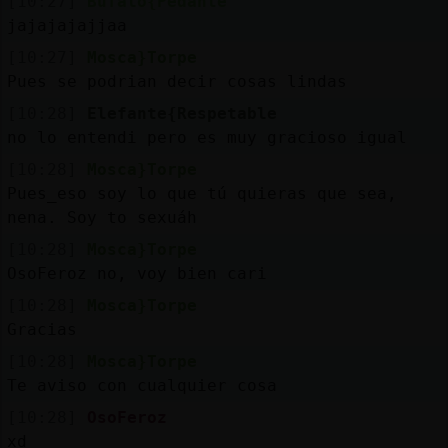
[10:27]
Bufalo{Pedante
jajajajajjaa
[10:27]
Mosca}Torpe
Pues se podrian decir cosas lindas
[10:28]
Elefante{Respetable
no lo entendi pero es muy gracioso igual
[10:28]
Mosca}Torpe
Pues_eso soy lo que tú quieras que sea,
nena. Soy to sexuáh
[10:28]
Mosca}Torpe
OsoFeroz no, voy bien cari
[10:28]
Mosca}Torpe
Gracias
[10:28]
Mosca}Torpe
Te aviso con cualquier cosa
[10:28]
OsoFeroz
xd