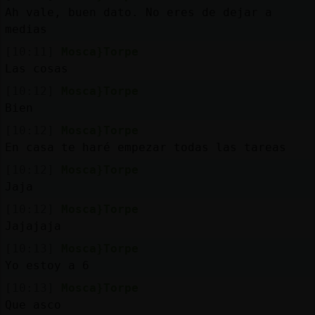
Ah vale, buen dato. No eres de dejar a
M
is
r
o
s
medias
fo
[10:11]
Mosca}Torpe
Las cosas
[10:12]
Mosca}Torpe
R
e
g
s
r
a
r
n
a
n
a
Bien
[10:12]
Mosca}Torpe
En casa te haré empezar todas las tareas
[10:12]
Mosca}Torpe
Jaja
[10:12]
Mosca}Torpe
Jajajaja
[10:13]
Mosca}Torpe
Yo estoy a 6
[10:13]
Mosca}Torpe
Que asco