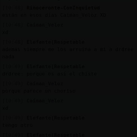
[10:48]
Rinoceronte-ConInquietud
están en esos días Caiman_Veloz XD
[10:48]
Caiman_Veloz
xd
[10:48]
Elefante{Respetable
ademas siempre me los arruina a mi a drdree
nada
[10:49]
Elefante{Respetable
drdree: porque es así el chiste
[10:49]
Caiman_Veloz
porque parece un choriso
[10:49]
Caiman_Veloz
xd
[10:49]
Elefante{Respetable
tengo otro
[10:49]
Elefante{Respetable