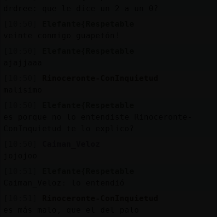
drdree: que le dice un 2 a un 0?
[10:50]
Elefante{Respetable
veinte conmigo guapetón!
[10:50]
Elefante{Respetable
ajajjaaa
[10:50]
Rinoceronte-ConInquietud
malisimo
[10:50]
Elefante{Respetable
es porque no lo entendiste Rinoceronte-
ConInquietud te lo explico?
[10:50]
Caiman_Veloz
jojojoo
[10:51]
Elefante{Respetable
Caiman_Veloz: lo entendió
[10:51]
Rinoceronte-ConInquietud
es más malo, que el del palo