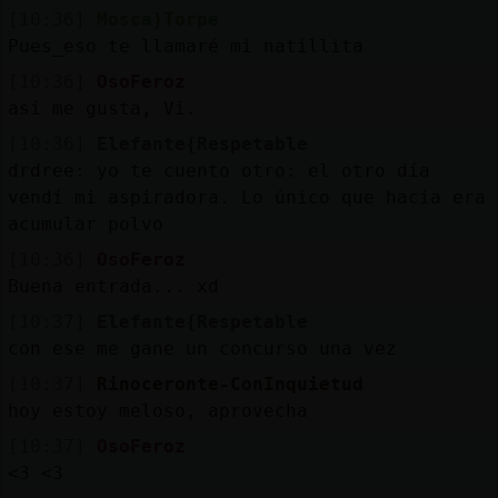
[10:36]
Mosca}Torpe
Pues_eso te llamaré mi natillita
[10:36]
OsoFeroz
así me gusta, Vi.
[10:36]
Elefante{Respetable
drdree: yo te cuento otro: el otro día
vendí mi aspiradora. Lo único que hacía era
acumular polvo
[10:36]
OsoFeroz
Buena entrada... xd
[10:37]
Elefante{Respetable
con ese me gane un concurso una vez
[10:37]
Rinoceronte-ConInquietud
hoy estoy meloso, aprovecha
[10:37]
OsoFeroz
<3 <3