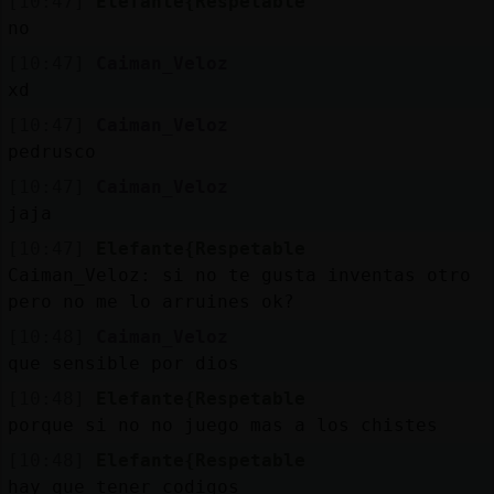
[10:47]
Elefante{Respetable
no
[10:47]
Caiman_Veloz
xd
[10:47]
Caiman_Veloz
pedrusco
[10:47]
Caiman_Veloz
jaja
[10:47]
Elefante{Respetable
Caiman_Veloz: si no te gusta inventas otro
pero no me lo arruines ok?
[10:48]
Caiman_Veloz
que sensible por dios
[10:48]
Elefante{Respetable
porque si no no juego mas a los chistes
[10:48]
Elefante{Respetable
hay que tener codigos