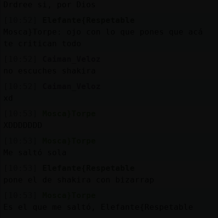
Drdree si, por Dios
[10:52]
Elefante{Respetable
Mosca}Torpe: ojo con lo que pones que acá
te critican todo
[10:52]
Caiman_Veloz
no escuches shakira
[10:52]
Caiman_Veloz
xd
[10:53]
Mosca}Torpe
XDDDDDDD
[10:53]
Mosca}Torpe
Me saltó sola
[10:53]
Elefante{Respetable
pone el de shakira con bizarrap
[10:53]
Mosca}Torpe
Es el que me saltó, Elefante{Respetable