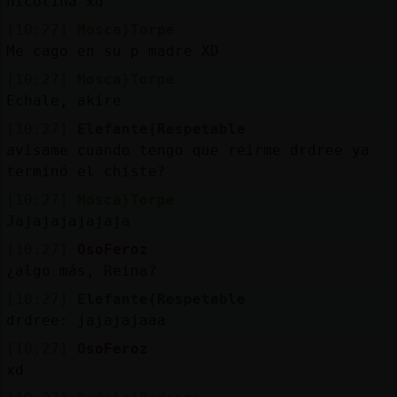
nicotina xd
[10:27]
Mosca}Torpe
Me cago en su p madre XD
[10:27]
Mosca}Torpe
Echale, akire
[10:27]
Elefante{Respetable
avisame cuando tengo que reirme drdree ya
terminó el chiste?
[10:27]
Mosca}Torpe
Jajajajajajaja
[10:27]
OsoFeroz
¿algo más, Reina?
[10:27]
Elefante{Respetable
drdree: jajajajaaa
[10:27]
OsoFeroz
xd