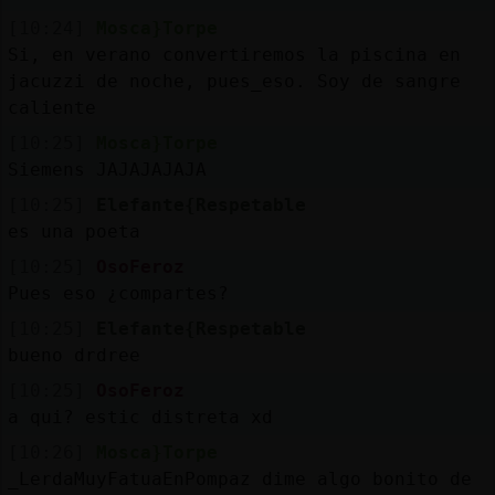
[10:24]
Mosca}Torpe
Si, en verano convertiremos la piscina en
jacuzzi de noche, pues_eso. Soy de sangre
caliente
[10:25]
Mosca}Torpe
Siemens JAJAJAJAJA
[10:25]
Elefante{Respetable
es una poeta
[10:25]
OsoFeroz
Pues eso ¿compartes?
[10:25]
Elefante{Respetable
bueno drdree
[10:25]
OsoFeroz
a qui? estic distreta xd
[10:26]
Mosca}Torpe
_LerdaMuyFatuaEnPompaz dime algo bonito de