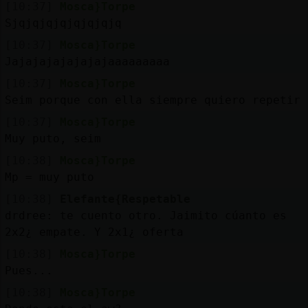
[10:37]
Mosca}Torpe
Sjqjqjqjqjqjqjqjq
[10:37]
Mosca}Torpe
Jajajajajajajajaaaaaaaaa
[10:37]
Mosca}Torpe
Seim porque con ella siempre quiero repetir
[10:37]
Mosca}Torpe
Muy puto, seim
[10:38]
Mosca}Torpe
Mp = muy puto
[10:38]
Elefante{Respetable
drdree: te cuento otro. Jaimito cúanto es
2x2¿ empate. Y 2x1¿ oferta
[10:38]
Mosca}Torpe
Pues...
[10:38]
Mosca}Torpe