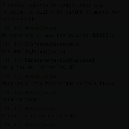
Y seamos capaces de poder tener una
relación cordial y de cariño al menos por
nuestra hija
[10:44]
Mosca}Torpe
No como ahora, que nos matamos XDDDDDDD
[10:44]
Elefante{Respetable
drdree: jajajaajjaajaa
[10:44]
Rinoceronte-ConInquietud
yo a las ex, ni verlas XD
[10:45]
Mosca}Torpe
Pues yo al mio tendré que verlo a huevo
[10:45]
Mosca}Torpe
Toda la vida
[10:45]
Mosca}Torpe
O sea, no es mi ex. Perdón
[10:45]
Mosca}Torpe