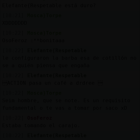
Elefante{Respetable está duro?
[10:21]
Mosca}Torpe
XDDDDDDD
[10:22]
Mosca}Torpe
OsoFeroz :**bonitaaa
[10:22]
Elefante{Respetable
le configuraron la barba esa de cotillón no
se a quién piensa que engaña
[10:22]
Elefante{Respetable
ACTION pasa un café a drdree 
[10:22]
Mosca}Torpe
Seim hombre, que se note. Es un requisito
fundamental o te vas a tomar por saco xD
[10:22]
OsoFeroz
Estaba tomando el carajo.
[10:22]
Elefante{Respetable