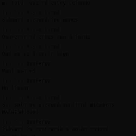
mi toto. Que me estoy celando
[10:26]
Mosca}Torpe
Siempre piropea los penes
[10:26]
Mosca}Torpe
OsoFeroz no eches aun a lerda
[10:26]
Mosca}Torpe
Que me va a decir algo
[10:26]
OsoFeroz
Pues eso <3
[10:26]
OsoFeroz
No llevar
[10:27]
Mosca}Torpe
Si, solo os piropea vuestros miembros.
MACHISMOOOOO
[10:27]
OsoFeroz
llevaré la contraria a quien reduce