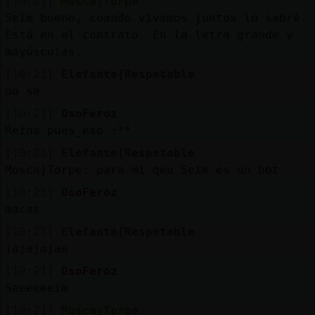
[10:21]
Mosca}Torpe
Seim bueno, cuando vivamos juntos lo sabré.
Está en el contrato. En la letra grande y
mayúsculas.
[10:21]
Elefante{Respetable
no se
[10:21]
OsoFeroz
Reina pues_eso :**
[10:21]
Elefante{Respetable
Mosca}Torpe: para mi qeu Seim es un bot
[10:21]
OsoFeroz
macas
[10:21]
Elefante{Respetable
jajajajaa
[10:21]
OsoFeroz
Seeeeeeim
[10:21]
Mosca}Torpe