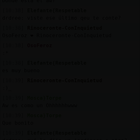
Donde esta el aw?
[10:38]
Elefante{Respetable
drdree: viste ese último qeu te conte?
[10:38]
Rinoceronte-ConInquietud
OsoFeroz ❤️ Rinoceronte-ConInquietud
[10:38]
OsoFeroz
:*
[10:38]
Elefante{Respetable
es muy bueno
[10:39]
Rinoceronte-ConInquietud
:)_
[10:39]
Mosca}Torpe
Aw es como un Ohhhhhhwww
[10:39]
Mosca}Torpe
Que bonito
[10:39]
Elefante{Respetable