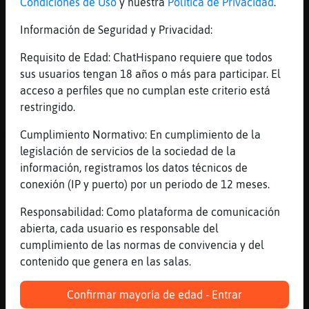
llevamos
Condiciones de Uso
y nuestra
Política de Privacidad
.
[10:33]
Mosca}Torpe
Información de Seguridad y Privacidad:
Pero vamos, que hace 3
Requisito de Edad: ChatHispano requiere que todos
[10:33]
Mosca}Torpe
sus usuarios tengan 18 años o más para participar. El
Pero vamos, que un año de mierda por ahora
acceso a perfiles que no cumplan este criterio está
el 2023
restringido.
[10:34]
Mosca}Torpe
A mi nada.
Cumplimiento Normativo: En cumplimiento de la
legislación de servicios de la sociedad de la
[10:34]
Mosca}Torpe
información, registramos los datos técnicos de
Seim en el contrato de Huesca dice 1 al
conexión (IP y puerto) por un periodo de 12 meses.
dia. Sí algún día se pospone se recupera al
siguiente.
Responsabilidad: Como plataforma de comunicación
[10:35]
Mosca}Torpe
abierta, cada usuario es responsable del
Que se acumulan, ok?
cumplimiento de las normas de convivencia y del
contenido que genera en las salas.
[10:35]
Mosca}Torpe
Drdree has repetidoooo
Confirmar mayoría de edad - Entrar
[10:35]
Mosca}Torpe