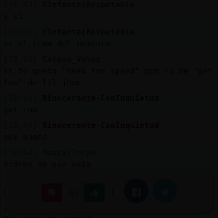
[10:53]
Elefante{Respetable
y si
[10:53]
Elefante{Respetable
es el tema del momento
[10:53]
Caiman_Veloz
si te gusta "need for speed" pon la de "get
low" de lil jhon
[10:53]
Rinoceronte-ConInquietud
get low
[10:54]
Rinoceronte-ConInquietud
que buena
[10:54]
Mosca}Torpe
drdree de eso nada
[10:54]
Mosca}Torpe
Ahora vienes y limpias
|
Facebook
Twitter
-15
[10:54]
Mosca}Torpe