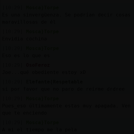
[10:29]
Mosca}Torpe
Es una sinvergüenza. Se podrían decir cosas
maravillosas de él
[10:29]
Mosca}Torpe
Envidia cochina
[10:29]
Mosca}Torpe
Eso es lo que es
[10:29]
OsoFeroz
Joe...qué obediente estoy xD
[10:29]
Elefante{Respetable
si por favor que no paro de reirme drdree
[10:29]
Mosca}Torpe
Pues_eso últimamente estas muy apagada. Ven
que te enciendo
[10:29]
Mosca}Torpe
A mi el tiempo me la pela