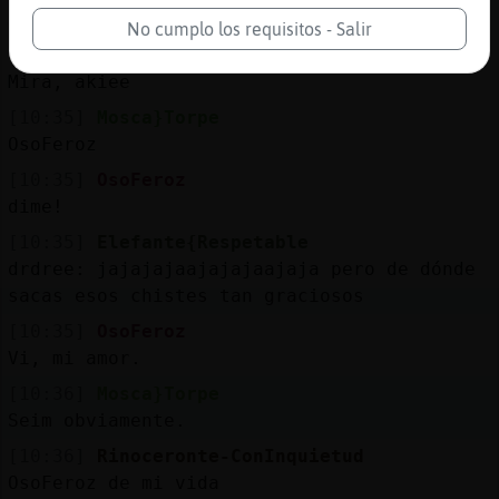
Jajaja
No cumplo los requisitos - Salir
[10:35]
Mosca}Torpe
Mira, akiee
[10:35]
Mosca}Torpe
OsoFeroz
[10:35]
OsoFeroz
dime!
[10:35]
Elefante{Respetable
drdree: jajajajaajajajaajaja pero de dónde
sacas esos chistes tan graciosos
[10:35]
OsoFeroz
Vi, mi amor.
[10:36]
Mosca}Torpe
Seim obviamente.
[10:36]
Rinoceronte-ConInquietud
OsoFeroz de mi vida