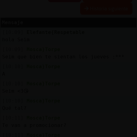
Historia siguiente
R
e
s
e
r
v
a
lia
s
r a
Mensaje
[10:09]
Elefante{Respetable
hola Seim
A
c
tu
a
liz
r
o
n
tr
a
s
e
ñ
a
[10:09]
Mosca}Torpe
a
c
Seim que bien te sientan los jueves :***
[10:10]
Mosca}Torpe
A
A
c
tu
a
liz
a
ir
tu
a
[10:10]
Mosca}Torpe
r IP
v
l
Seim <3😘
[10:10]
Mosca}Torpe
Qué tal?
M
is
lo
g
s
[10:11]
Mosca}Torpe
b
Te van a promocionar?
[10:11]
Mosca}Torpe