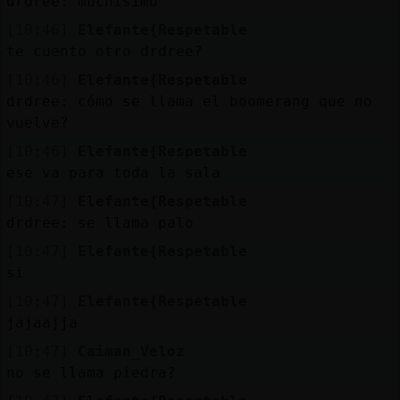
drdree: muchísimo
[10:46]
Elefante{Respetable
te cuento otro drdree?
[10:46]
Elefante{Respetable
drdree: cómo se llama el boomerang que no
vuelve?
[10:46]
Elefante{Respetable
ese va para toda la sala
[10:47]
Elefante{Respetable
drdree: se llama palo
[10:47]
Elefante{Respetable
si
[10:47]
Elefante{Respetable
jajaajja
[10:47]
Caiman_Veloz
no se llama piedra?