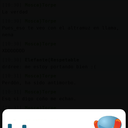
[10:30]
Mosca}Torpe
La verdad
[10:30]
Mosca}Torpe
Pues_eso te veo con el altramuz en llama,
nena
[10:30]
Mosca}Torpe
XDDDDDDD
[10:30]
Elefante{Respetable
drdree: me estoy portando bien :(
[10:31]
Mosca}Torpe
Perdón, ha sido antimorbo.
[10:31]
Mosca}Torpe
Esq si digo coño me echan.
[10:31]
Mosca}Torpe
Ah no, era xoxo
[10:31]
Mosca}Torpe