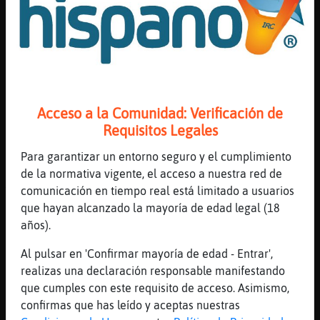
pues_eso yo también xD
[10:32]
Mosca}Torpe
Pero vamos, llevo un año de sequia
[10:32]
Mosca}Torpe
Que me rio por no llorar
[10:32]
Elefante{Respetable
Acceso a la Comunidad: Verificación de
drdree: jajajajaajajajajaa otro otro por
Requisitos Legales
favor
Para garantizar un entorno seguro y el cumplimiento
[10:32]
Mosca}Torpe
de la normativa vigente, el acceso a nuestra red de
XD spm
comunicación en tiempo real está limitado a usuarios
[10:32]
OsoFeroz
que hayan alcanzado la mayoría de edad legal (18
O___o
años).
[10:32]
Mosca}Torpe
Al pulsar en 'Confirmar mayoría de edad - Entrar',
Seim nooooo
realizas una declaración responsable manifestando
[10:33]
Mosca}Torpe
que cumples con este requisito de acceso. Asimismo,
Un año me refiero a los 19 dias que
confirmas que has leído y aceptas nuestras