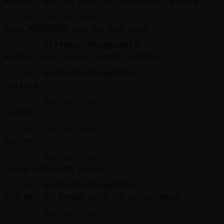
drdree: qué le dijo un jardinero a otro?
[10:39]
Mosca}Torpe
Seim XDDDDDDD que ex más guay
[10:40]
Elefante{Respetable
drdree: nos vemos cuando podamos
[10:40]
Elefante{Respetable
jajajaa
[10:40]
Mosca}Torpe
JAJAJA
[10:40]
Mosca}Torpe
Perdón
[10:40]
Mosca}Torpe
Estoy pensando cosas
[10:40]
Elefante{Respetable
drdree: de dónde sale la porcelana?
[10:40]
Mosca}Torpe