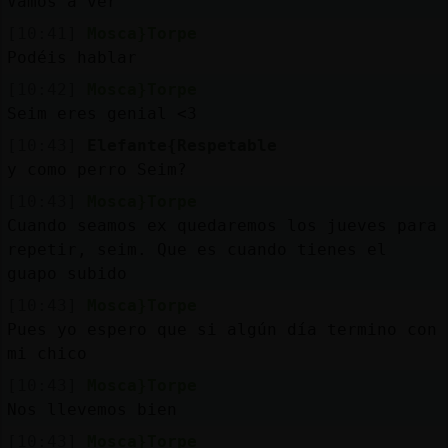
Vamos a ver
[10:41]
Mosca}Torpe
Podéis hablar
[10:42]
Mosca}Torpe
Seim eres genial <3
[10:43]
Elefante{Respetable
y como perro Seim?
[10:43]
Mosca}Torpe
Cuando seamos ex quedaremos los jueves para
repetir, seim. Que es cuando tienes el
guapo subido
[10:43]
Mosca}Torpe
Pues yo espero que si algún día termino con
mi chico
[10:43]
Mosca}Torpe
Nos llevemos bien
[10:43]
Mosca}Torpe