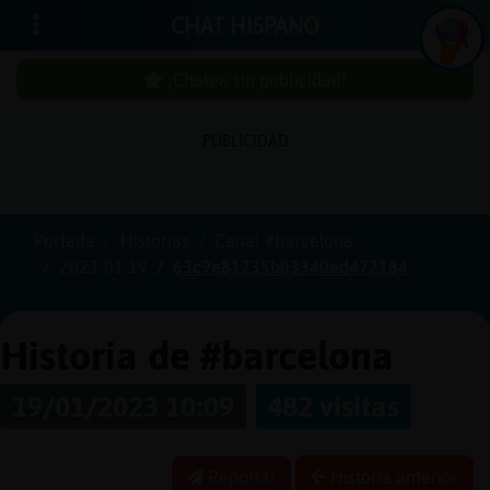
CHAT HISPANO
¡Chatea sin publicidad!
In
ic
ia
r
e
s
ió
n
PUBLICIDAD
s
Portada
Historias
Canal #barcelona
¡C
h
a
te
a
in
u
b
lic
id
a
d
2023-01-19
63c9e81235b03340ad472184
s
p
!
Historia de #barcelona
C
r
e
a
r
n
a
u
e
n
ta
19/01/2023 10:09
482 visitas
u
c
Reportar
Historia anterior