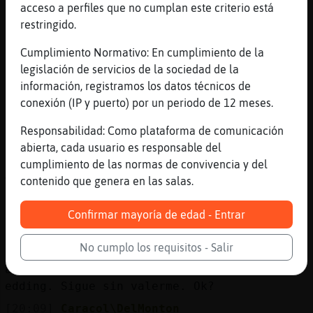
[Caracol\DelMonton] !!!!!
acceso a perfiles que no cumplan este criterio está
restringido.
[20:08]
Caracol\DelMonton
[Gata{Humilde] es as�-ahora es cuando me da
Cumplimiento Normativo: En cumplimiento de la
la raz󮠣on lo que le jode-
legislación de servicios de la sociedad de la
[20:08]
Caracol\DelMonton
información, registramos los datos técnicos de
[Gata{Humilde] dime
conexión (IP y puerto) por un periodo de 12 meses.
[20:08]
Gata{Humilde
Responsabilidad: Como plataforma de comunicación
nunca hare eso, Caracol\DelMonton xD
abierta, cada usuario es responsable del
[20:08]
Caracol\DelMonton
cumplimiento de las normas de convivencia y del
Դ
contenido que genera en las salas.
[20:08]
Cobaya\Transparente
Confirmar mayoría de edad - Entrar
Gata{Humilde lo decia... Porque a ver. La
pistola es normal. Si el agujero es más
No cumplo los requisitos - Salir
pequeño y te cabe lo otro por ahí... Es
algo similar a un lapiz o un rotulador
edding. Sigue sin valerme. Ok?
[20:09]
Caracol\DelMonton