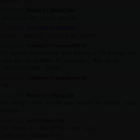
mismo, sí
[20:15]
Mandril}Humilde
denuncia al canto maduro
[20:15]
Mosca}ConTimidez
tiger: genial, pidele un haren!
[20:15]
Cobaya\Transparente
El pobre queriendo ser padre y lo hecha. Es
que ya no quedan ni valores. Que poca
sensibilidad, joder.
[20:16]
Cobaya\Transparente
XD
[20:16]
Mandril}Humilde
es delito eso reina que mania en pedir esas
cosas
[20:16]
Gata{Humilde
ya sabes lo envidioso que soy,
Cobaya\Transparente