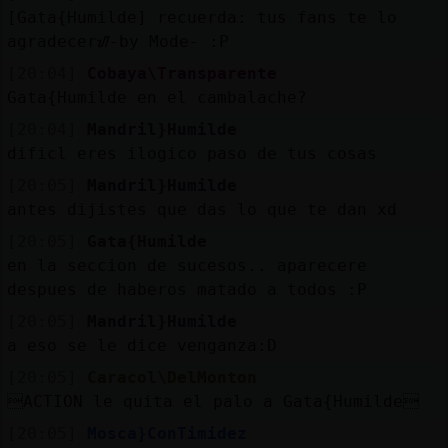
[Gata{Humilde] recuerda: tus fans te lo
agradecerᮠ-by Mode- :P
[20:04]
Cobaya\Transparente
Gata{Humilde en el cambalache?
[20:04]
Mandril}Humilde
dificl eres ilogico paso de tus cosas
[20:05]
Mandril}Humilde
antes dijistes que das lo que te dan xd
[20:05]
Gata{Humilde
en la seccion de sucesos.. aparecere
despues de haberos matado a todos :P
[20:05]
Mandril}Humilde
a eso se le dice venganza:D
[20:05]
Caracol\DelMonton
ACTION le quita el palo a Gata{Humilde
[20:05]
Mosca}ConTimidez