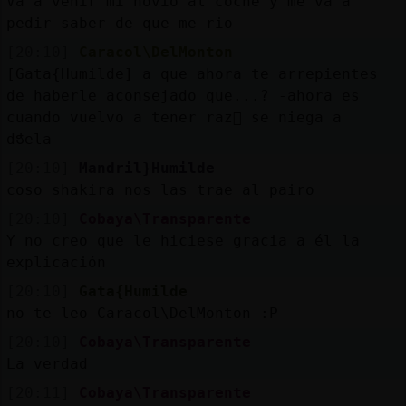
Va a venir mi novio al coche y me va a
pedir saber de que me rio
[20:10]
Caracol\DelMonton
[Gata{Humilde] a que ahora te arrepientes
de haberle aconsejado que...? -ahora es
cuando vuelvo a tener raz󮠹 se niega a
dᲭela-
[20:10]
Mandril}Humilde
coso shakira nos las trae al pairo
[20:10]
Cobaya\Transparente
Y no creo que le hiciese gracia a él la
explicación
[20:10]
Gata{Humilde
no te leo Caracol\DelMonton :P
[20:10]
Cobaya\Transparente
La verdad
[20:11]
Cobaya\Transparente