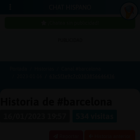
CHAT HISPANO
¡Chatea sin publicidad!
PUBLICIDAD
Iniciar
sesión
Portada
Historias
Canal #barcelona
2023-01-16
63c5f3e9c7c0303856646436
¡Chatea
sin
publicidad!
Historia de #barcelona
16/01/2023 19:57
534 visitas
Crear
una
cuenta
Reportar
Historia anterior