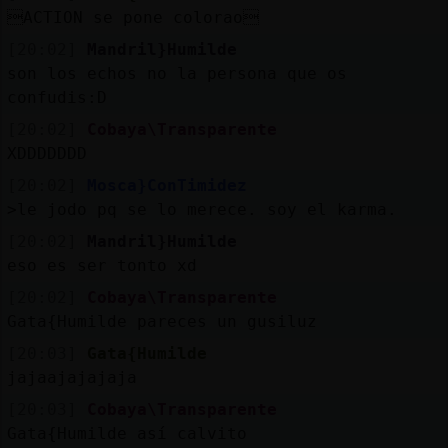
ACTION se pone colorao
[20:02]
Mandril}Humilde
son los echos no la persona que os
confudis:D
[20:02]
Cobaya\Transparente
XDDDDDDD
[20:02]
Mosca}ConTimidez
>le jodo pq se lo merece. soy el karma.
[20:02]
Mandril}Humilde
eso es ser tonto xd
[20:02]
Cobaya\Transparente
Gata{Humilde pareces un gusiluz
[20:03]
Gata{Humilde
jajaajajajaja
[20:03]
Cobaya\Transparente
Gata{Humilde así calvito