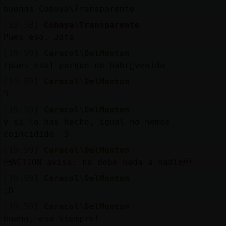
blogs
buenas Cobaya\Transparente
[19:58]
Cobaya\Transparente
Pues eso. Jaja
[19:59]
Caracol\DelMonton
M
is
foros
[pues_eso] porque no habr᳠venido
[19:59]
Caracol\DelMonton
Դ
[19:59]
Caracol\DelMonton
Registrar
un
y si lo has hecho, igual no hemos
coincidido :3
canal
[19:59]
Caracol\DelMonton
ACTION avisa: no debe nada a nadie
[19:59]
Caracol\DelMonton
M
ás
:D
gestiones
[19:59]
Caracol\DelMonton
bueno, eso siempre!