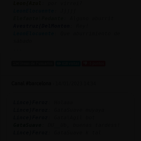
Leon{Azul
: por virrei?
LeonElocuente
: Jjjjj
Elefante\Pedante
: Alguno aburrit
Avestruz{DelMonton
: Rey!
LeonElocuente
: Que aburrimiento de
sábado
...
134 líneas de 7 usuarios
618 visitas
-5 puntos
Canal #barcelona
-
14/01/2023 14:34
Lince}Feroz
: Holaaa
Lince}Feroz
: GataSuave muyaya
Lince}Feroz
: Gata\Agil bot
GataSuave
: DU__Ub, buenas tardess!
Lince}Feroz
: GataSuave k tal
...