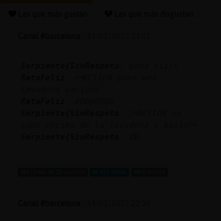
Las que más gustan
Las que más disgustan
Canal #barcelona
-
14/01/2023 23:01
Reserva
alias
Serpiente{SinRespeto
: bona niiit
RataFeliz
: ACTION pone una
lavadora vacía
Actuali
RataFeliz
: XDDDDDDD
contras
Serpiente{SinRespeto
: ACTION se
sube encima de la lavadora y baila
Serpiente{SinRespeto
: XD
...
Actuali
IP
468 líneas de 18 usuarios
617 visitas
0 puntos
virtual
Canal #barcelona
-
14/01/2023 22:30