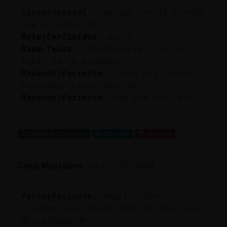
Mis
LinceEspecial
: hay que ver la mierda
blogs
que es ésto, eh??
Rata{ConTimidez
: mucho
Rana-Tenaz
: LinceEspecial: si no
lees, se te escapan.
Mis
Mapache\Paciente
: Y aun así sigues
foros
entrando, LinceEspecial
Mapache\Paciente
: Hay que ver, eh?
...
Registr
un
123 líneas de 13 usuarios
621 visitas
-14 puntos
canal
Canal #barcelona
-
14/01/2023 20:04
Más
Perro{Paciente
: Anguila}SinLuces
gestion
llevamos mas horas aqui metidos que
Mosca\Humilde