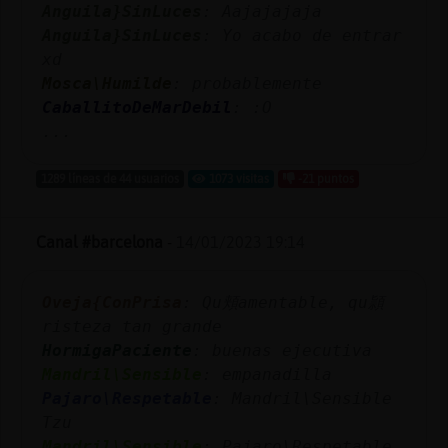
Anguila}SinLuces
: Aajajajaja
Anguila}SinLuces
: Yo acabo de entrar
xd
Mosca\Humilde
: probablemente
CaballitoDeMarDebil
: :O
...
1289 líneas de 44 usuarios
1073 visitas
-21 puntos
Canal #barcelona
-
14/01/2023 19:14
Oveja{ConPrisa
: Qu頬amentable, qu頴
risteza tan grande
HormigaPaciente
: buenas ejecutiva
Mandril\Sensible
: empanadilla
Pajaro\Respetable
: Mandril\Sensible
Tzu
Mandril\Sensible
: Pajaro\Respetable