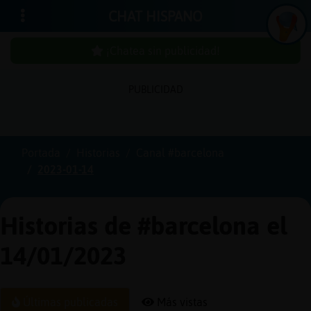
CHAT HISPANO
¡Chatea sin publicidad!
PUBLICIDAD
Iniciar
sesión
Portada
Historias
Canal #barcelona
2023-01-14
¡Chatea
sin
publici
Historias de #barcelona el
14/01/2023
Crear
una
Últimas publicadas
Más vistas
cuenta