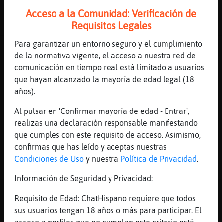
Acceso a la Comunidad: Verificación de
26 líneas de 6 usuarios
550 visitas
-18 puntos
Requisitos Legales
Para garantizar un entorno seguro y el cumplimiento
Canal #barcelona
-
14/01/2023 18:21
de la normativa vigente, el acceso a nuestra red de
comunicación en tiempo real está limitado a usuarios
Zebra{Fugaz
: Mossu de cuadra
que hayan alcanzado la mayoría de edad legal (18
Hormiga-Rapaz
: Holaaas
años).
Hormiga-Rapaz
: Que tal???
Al pulsar en 'Confirmar mayoría de edad - Entrar',
Cocodrilo-Humilde
: hola señores
realizas una declaración responsable manifestando
Cocodrilo-Humilde
: y señoras
que cumples con este requisito de acceso. Asimismo,
...
confirmas que has leído y aceptas nuestras
Condiciones de Uso
y nuestra
Política de Privacidad
.
173 líneas de 13 usuarios
542 visitas
10 puntos
Información de Seguridad y Privacidad:
Canal #barcelona
-
14/01/2023 16:54
Requisito de Edad: ChatHispano requiere que todos
sus usuarios tengan 18 años o más para participar. El
Hormiga}ConBravura
: no estará el
acceso a perfiles que no cumplan este criterio está