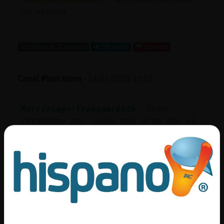
no escupa
...
331 líneas de 21 usuarios
589 visitas
-2 puntos
Canal #barcelona
-
14/01/2023 19:03
Murcielago\Transparente
: Señor
Perdoname por soñar más alto que el
cielooo
Lobo_Breve
: osea Klapton deja en nik
pinchao pa impresionar ?
Lobo_Breve
: no ves q no ?
Lobo_Breve
: bona tarda 2
Murcielago\Transparente
Murcielago\Transparente
: es tard si
...