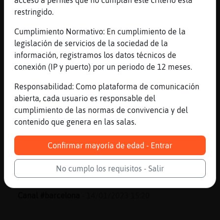
mundo amueblado por tus ojos,
restringido.
Pez}Letal?
Cumplimiento Normativo: En cumplimiento de la
Topo\Enorme
: Yo chico de 32 moreno
legislación de servicios de la sociedad de la
173 65k alguba chica deportista para
información, registramos los datos técnicos de
conocer o salir a correr?
conexión (IP y puerto) por un periodo de 12 meses.
Topo\Enorme
: Yo chico de 32 moreno
173 65k alguna chica deportista para
Responsabilidad: Como plataforma de comunicación
conocer o salir a correr?
abierta, cada usuario es responsable del
MapacheConInquietud
: hola
cumplimiento de las normas de convivencia y del
MapacheConInquietud
: Topo\Enorme soy
contenido que genera en las salas.
tu chica :)
...
Confirmar mayoría de edad - Entrar
694 líneas de 27 usuarios
572 visitas
-11 puntos
No cumplo los requisitos - Salir
Canal #barcelona
-
14/01/2023 15:20