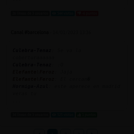
26 líneas de 3 usuarios
544 visitas
-6 puntos
Canal #barcelona
-
14/01/2023 13:36
Culebra-Tenaz
: Se va la
coberturaaaaaa
Culebra-Tenaz
: :O
Elefante\Feroz
: Jaja
Elefante\Feroz
: El cercan�
Hormiga-Azul
: este aperece en madrid
veras tu
...
34 líneas de 3 usuarios
525 visitas
1 puntos