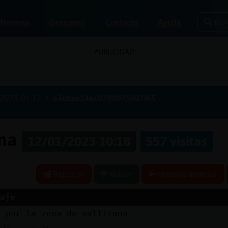
Bus
Normas
Gestiones
Contacto
Ayuda
PUBLICIDAD
2023-01-12
63c0ae146c07ff0075007f65
ona
12/01/2023 10:18
557 visitas
Reportar
Volver
Historia anterior
aje
a por la zona de vallirana