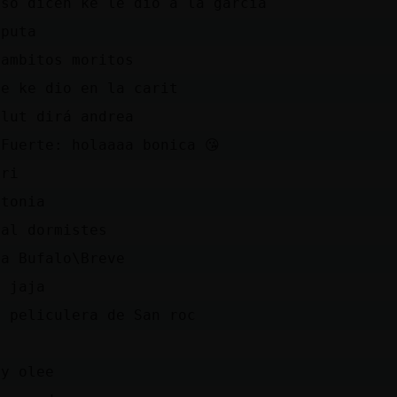
eso dicen ke le dio a la garcia
 puta
jambitos moritos
de ke dio en la carit
alut dirá andrea
oFuerte: holaaaa bonica 😘
ari
ntonia
tal dormistes
aa Bufalo\Breve
n jaja
u peliculera de San roc
yy olee