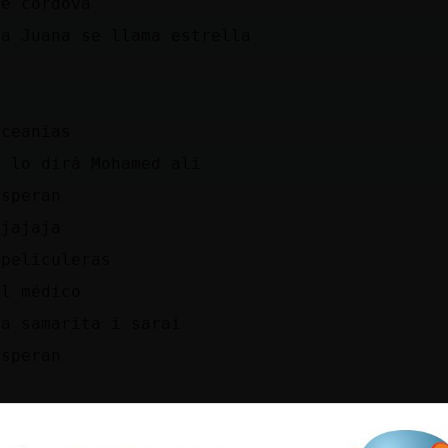
le cordova
ra Juana se llama estrella
oceanias
n lo dirá Mohamed ali
esperan
ajajaja
 peliculeras
al médico
ga samarita i sarai
esperan
os dan de desayunar