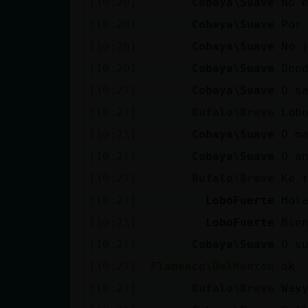
[10:20]
Cobaya\Suave
No 
Mis blogs
[10:20]
Cobaya\Suave
Por
[10:20]
Cobaya\Suave
No 
Mis foros
[10:20]
Cobaya\Suave
Don
[10:21]
Cobaya\Suave
O s
[10:21]
Bufalo\Breve
Lob
Registrar
[10:21]
Cobaya\Suave
O m
un canal
[10:21]
Cobaya\Suave
O a
[10:21]
Bufalo\Breve
Ke 
[10:21]
LoboFuerte
Hol
Más
[10:21]
LoboFuerte
Bie
gestiones
[10:21]
Cobaya\Suave
O s
[10:21]
Flamenco\DelMonton
ok
[10:21]
Bufalo\Breve
Way