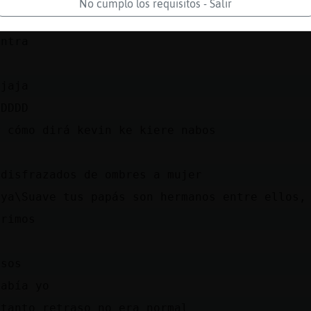
No cumplo los requisitos - Salir
trauma
entra
ajaja
DDDDD
r cómo dirá kevin ke kiere nabos
 disfrazados de ombres a mujer
aya\Suave tus papás son hermanos entre ellos,
primos
asos
sabía yo
 tanto retraso no era normal