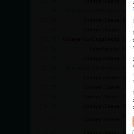
[10:24]
Cobaya\Suave
Ke 
[10:24]
Flamenco\DelMonton
pa 
[10:25]
Cobaya\Suave
No 
[10:25]
Cobaya\Suave
Con
[10:25]
Cobaya{ConInquietud
De 
[10:25]
LoboFuerte
Me 
[10:25]
Cobaya\Suave
Ven
[10:25]
Flamenco\DelMonton
rac
[10:25]
Cobaya\Suave
Don
[10:25]
Cobaya\Suave
Lo 
[10:26]
Cobaya\Suave
O S
[10:26]
Cobaya\Suave
Uf
Ven
[10:26]
Cobaya\Suave
fol
[10:27]
Cobaya\Suave
Ai 