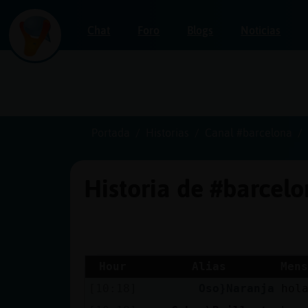
Chat
Foro
Blogs
Noticias
Iniciar
sesión
Portada
Historias
Canal #barcelona
Historia de #barcel
¡Chatea
sin
publicidad!
Hour
Alias
Mens
[10:18]
Oso}Naranja
hol
Crear
una