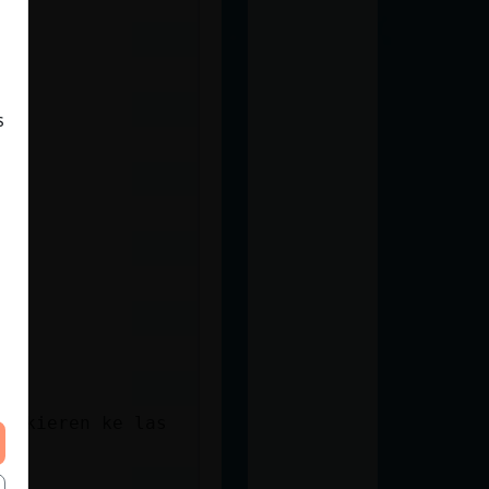
s
as kieren ke las