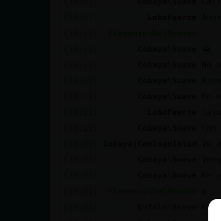
[10:21]
Cobaya\Suave
Cal
[10:21]
LoboFuerte
Aho
[10:21]
Flamenco\DelMonton
.
[10:21]
Cobaya\Suave
😂
[10:21]
Cobaya\Suave
No 
[10:22]
Cobaya\Suave
Kie
[10:22]
Cobaya\Suave
Ke 
[10:22]
LoboFuerte
Jaj
[10:22]
Cobaya\Suave
Con
[10:22]
Cobaya{ConInquietud
Ve 
[10:22]
Cobaya\Suave
Ven
[10:22]
Cobaya\Suave
Ke 
[10:22]
Flamenco\DelMonton
a
[10:23]
Bufalo\Breve
Ke 