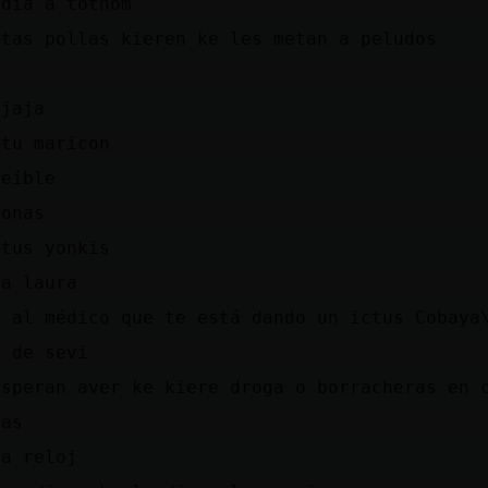
 dia a tothom
ntas pollas kieren ke les metan a peludos
a
ajaja
 tu maricon
reíble
zonas
 tus yonkis
ga laura
e al médico que te está dando un ictus Cobaya
a de sevi
esperan aver ke kiere droga o borracheras en 
nas
za reloj