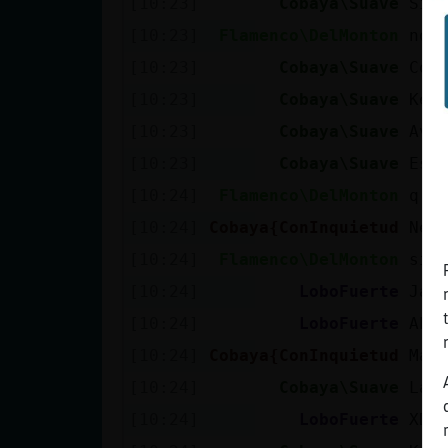
[10:23]
Cobaya\Suave
Si 
[10:23]
Flamenco\DelMonton
no
[10:23]
Cobaya\Suave
Con
[10:23]
Cobaya\Suave
Ke 
[10:23]
Cobaya\Suave
Ave
[10:23]
Cobaya\Suave
Eso
[10:24]
Flamenco\DelMonton
q d
[10:24]
Cobaya{ConInquietud
Nec
[10:24]
Flamenco\DelMonton
sis
[10:24]
LoboFuerte
Jaj
[10:24]
LoboFuerte
Aho
[10:24]
Cobaya{ConInquietud
Mad
[10:24]
Cobaya\Suave
La 
[10:24]
LoboFuerte
XDD