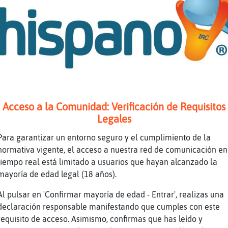
aver la a cómo las kiere dirá en juzgaos
 sus vecinos peludos
salieron muy valientes
r cómo dirá ke kiere chuparla su Andrea en vi
 la a
ice esta
Acceso a la Comunidad: Verificación de Requisitos
esitas ayuda estrella
Legales
i
Para garantizar un entorno seguro y el cumplimiento de la
ajajajajsjs
normativa vigente, el acceso a nuestra red de comunicación en
tiempo real está limitado a usuarios que hayan alcanzado la
ra nos insultara
mayoría de edad legal (18 años).
re mía
Al pulsar en 'Confirmar mayoría de edad - Entrar', realizas una
ayuda pa cerdas
declaración responsable manifestando que cumples con este
requisito de acceso. Asimismo, confirmas que has leído y