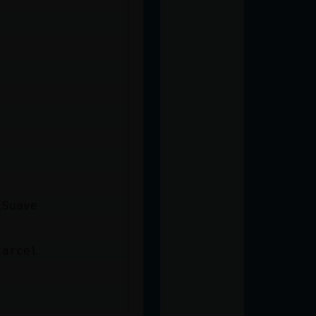
\Suave
carcel