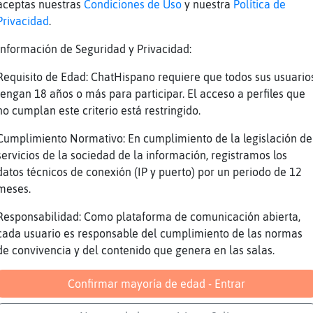
esperan ke aún no les puse denuncia
aceptas nuestras
Condiciones de Uso
y nuestra
Política de
Privacidad
.
ti
Mari ke esperan
Información de Seguridad y Privacidad:
 kien
Requisito de Edad: ChatHispano requiere que todos sus usuario
que planeta eres?? Nosotros amigos
tengan 18 años o más para participar. El acceso a perfiles que
no cumplan este criterio está restringido.
meo
ga morita gitana
Cumplimiento Normativo: En cumplimiento de la legislación de
servicios de la sociedad de la información, registramos los
ista y todo
datos técnicos de conexión (IP y puerto) por un periodo de 12
de esperas ke os las metan mejor dicen
meses.
dirá yoel
Responsabilidad: Como plataforma de comunicación abierta,
ara la peca de gor
cada usuario es responsable del cumplimiento de las normas
de convivencia y del contenido que genera en las salas.
ga ke un maricon no kiso mandar pa aver cuant
Confirmar mayoría de edad - Entrar
len mejor samaritas
ai me esperan a mi