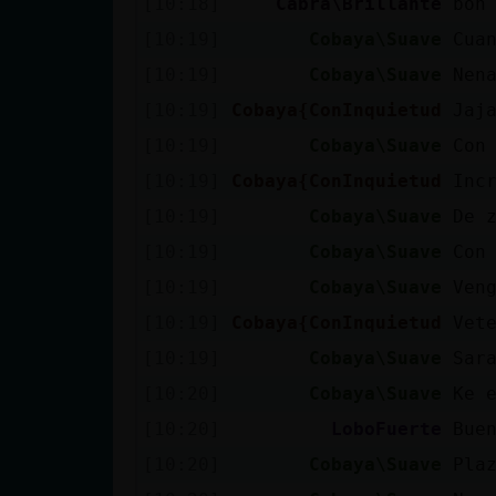
[10:18]
Cabra\Brillante
bon
cuenta
[10:19]
Cobaya\Suave
Cua
[10:19]
Cobaya\Suave
Nen
[10:19]
Cobaya{ConInquietud
Jaj
Reservar
[10:19]
Cobaya\Suave
Con
alias
[10:19]
Cobaya{ConInquietud
Inc
[10:19]
Cobaya\Suave
De 
Actualizar
[10:19]
Cobaya\Suave
Con
contraseña
[10:19]
Cobaya\Suave
Ven
[10:19]
Cobaya{ConInquietud
Vet
[10:19]
Cobaya\Suave
Sar
Actualizar
[10:20]
Cobaya\Suave
Ke 
IP virtual
[10:20]
LoboFuerte
Bue
[10:20]
Cobaya\Suave
Pla