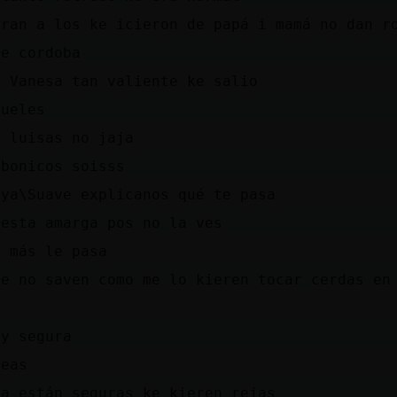
eran a los ke icieron de papá i mamá no dan r
le cordoba
r Vanesa tan valiente ke salio
nueles
o luisas no jaja
 bonicos soisss
aya\Suave explicanos qué te pasa
 esta amarga pos no la ves
o más le pasa
ke no saven como me lo kieren tocar cerdas en
oy segura
reas
ga están seguras ke kieren rejas