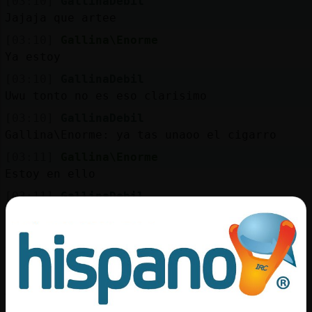
[03:10]
GallinaDebil
Jajaja que artee
[03:10]
Gallina\Enorme
Ya estoy
[03:10]
GallinaDebil
Uwu tonto no es eso clarisimo
[03:10]
GallinaDebil
Gallina\Enorme: ya tas unaoo el cigarro
[03:11]
Gallina\Enorme
Estoy en ello
[03:11]
GallinaDebil
Pues no para como si fuesen las 3 y 10
[03:11]
GallinaDebil
Y en verdad son las 3 y 11
[03:12]
GallinaDebil
Aqui hace falta contenido