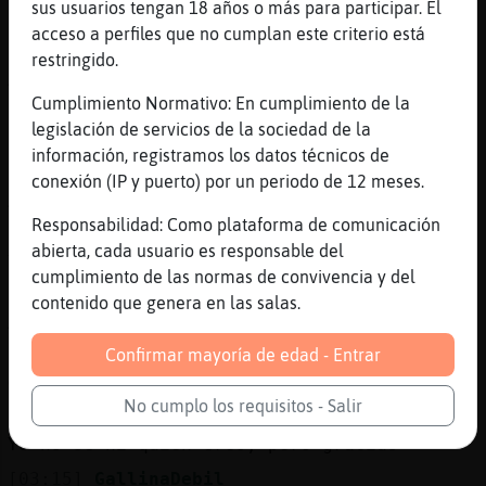
sus usuarios tengan 18 años o más para participar. El
Dónde estabas? Te echaba de menos
acceso a perfiles que no cumplan este criterio está
[03:13]
GallinaDebil
restringido.
Ahh sii en castedefeñ
Cumplimiento Normativo: En cumplimiento de la
[03:13]
GallinaDebil
legislación de servicios de la sociedad de la
Ls
información, registramos los datos técnicos de
[03:13]
GallinaDebil
conexión (IP y puerto) por un periodo de 12 meses.
Aqui estoy bellacosa
Responsabilidad: Como plataforma de comunicación
[03:13]
GallinaDebil
abierta, cada usuario es responsable del
Yo también te exso de menos
cumplimiento de las normas de convivencia y del
[03:14]
GallinaDebil
contenido que genera en las salas.
A que preguntas que nenecastefa28
Confirmar mayoría de edad - Entrar
[03:14]
PanteraConPrisa
Gracias, GallinaDebil
No cumplo los requisitos - Salir
[03:14]
PanteraConPrisa
Yo no sé ni quien eres, pero gracias
[03:15]
GallinaDebil