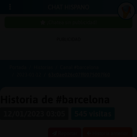
CHAT HISPANO
¡Chatea sin publicidad!
PUBLICIDAD
Iniciar
sesión
Portada
Historias
Canal #barcelona
2023-01-12
63c0ae026c07ff0075007f60
¡Chatea
sin
publici
Historia de #barcelona
12/01/2023 03:05
545 visitas
Crear
una
Reportar
Historia anterior
cuenta