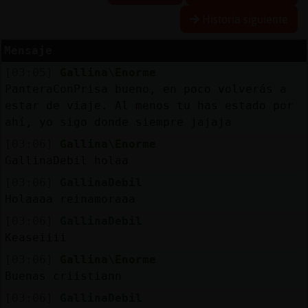
Historia siguiente
Mensaje
Reserva
[03:05]
Gallina\Enorme
alias
PanteraConPrisa bueno, en poco volverás a
estar de viaje. Al menos tu has estado por
ahí, yo sigo donde siempre jajaja
Actuali
[03:06]
Gallina\Enorme
contras
GallinaDebil holaa
[03:06]
GallinaDebil
Holaaaa reinamoraaa
Actuali
[03:06]
GallinaDebil
IP
Keaseiiii
virtual
[03:06]
Gallina\Enorme
Buenas criistiann
[03:06]
GallinaDebil