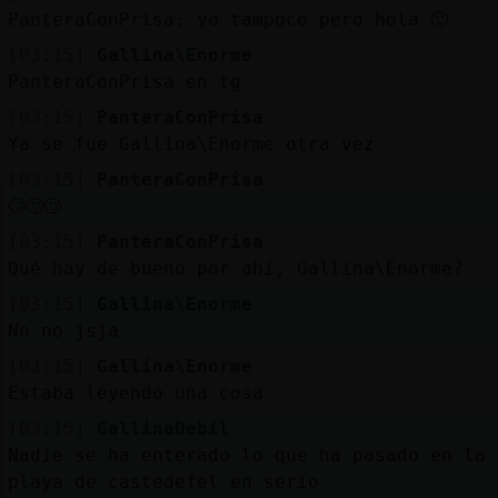
PanteraConPrisa: yo tampoco pero hola 🙂
[03:15]
Gallina\Enorme
PanteraConPrisa en tg
[03:15]
PanteraConPrisa
Ya se fue Gallina\Enorme otra vez
[03:15]
PanteraConPrisa
🙄🙄🙄
[03:15]
PanteraConPrisa
Qué hay de bueno por ahí, Gallina\Enorme?
[03:15]
Gallina\Enorme
No no jsja
[03:15]
Gallina\Enorme
Estaba leyendo una cosa
[03:15]
GallinaDebil
Nadie se ha enterado lo que ha pasado en la
playa de castedefel en serio