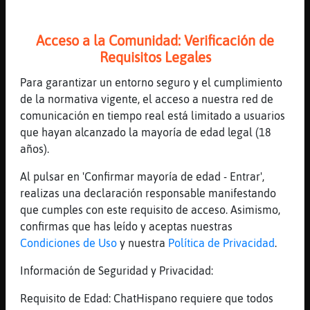
[03:12]
GallinaDebil
Del wenooo
Acceso a la Comunidad: Verificación de
[03:12]
Gallina\Enorme
Requisitos Legales
PanteraConPrisa donde andaaaaaas
[03:12]
PanteraConPrisa
Para garantizar un entorno seguro y el cumplimiento
Holi
de la normativa vigente, el acceso a nuestra red de
comunicación en tiempo real está limitado a usuarios
[03:12]
PanteraConPrisa
que hayan alcanzado la mayoría de edad legal (18
Joder, Gallina\Enorme, no nos ponemos de
años).
acuerdo
[03:12]
Gallina\Enorme
Al pulsar en 'Confirmar mayoría de edad - Entrar',
Aquí
realizas una declaración responsable manifestando
que cumples con este requisito de acceso. Asimismo,
[03:12]
Gallina\Enorme
confirmas que has leído y aceptas nuestras
Jajajaa
Condiciones de Uso
y nuestra
Política de Privacidad
.
[03:12]
GallinaDebil
Os habeis enterao lo que ha pasao en una
Información de Seguridad y Privacidad:
playa donde ha sido coones
Requisito de Edad: ChatHispano requiere que todos
[03:12]
PanteraConPrisa