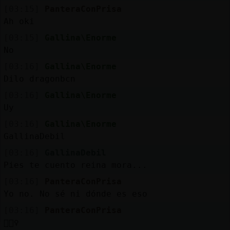
[03:15]
PanteraConPrisa
Ah oki
[03:15]
Gallina\Enorme
No
[03:16]
Gallina\Enorme
Dilo dragonbcn
[03:16]
Gallina\Enorme
Uy
[03:16]
Gallina\Enorme
GallinaDebil
[03:16]
GallinaDebil
Pies te cuento reina mora...
[03:16]
PanteraConPrisa
Yo no. No sé ni dónde es eso
[03:16]
PanteraConPrisa
🤷🏽‍♀️