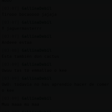
Nooo
[03:07]
GallinaDebil
Tirooo bocaoooo jajaja
[03:07]
GallinaDebil
Y jaguermasterrr
[03:07]
GallinaDebil
Andeee estaa
[03:08]
GallinaDebil
Esta también don cactus
[03:09]
GallinaDebil
Uwuu tas to emmallao o kee
[03:09]
GallinaDebil
UwU: todavia no has aprendio hacer de comer
o kee
[03:09]
GallinaDebil
Muu maaa mu maa