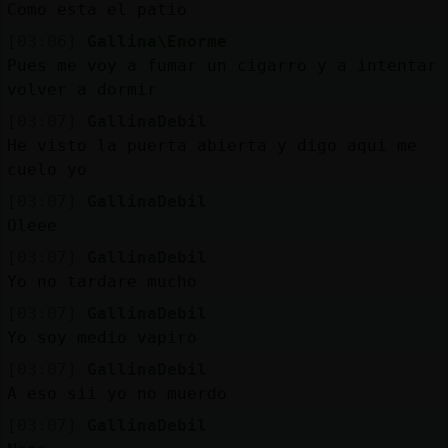
Mis
Como esta el patio
blogs
[03:06]
Gallina\Enorme
Pues me voy a fumar un cigarro y a intentar
volver a dormir
[03:07]
GallinaDebil
Mis
He visto la puerta abierta y digo aqui me
foros
cuelo yo
[03:07]
GallinaDebil
Oleee
Registr
[03:07]
GallinaDebil
un
Yo no tardare mucho
canal
[03:07]
GallinaDebil
Yo soy medio vapiro
[03:07]
GallinaDebil
Más
A eso sii yo no muerdo
gestion
[03:07]
GallinaDebil