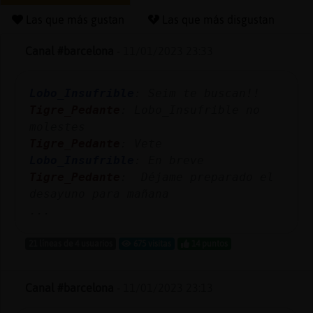
Las que más gustan
Las que más disgustan
Canal #barcelona
-
11/01/2023 23:33
Reserva
alias
Lobo_Insufrible
: Seim te buscan!!
Tigre_Pedante
: Lobo_Insufrible no
molestes
Actuali
Tigre_Pedante
: Vete
contras
Lobo_Insufrible
: En breve
Tigre_Pedante
: Déjame preparado el
desayuno para mañana
...
Actuali
IP
21 líneas de 4 usuarios
675 visitas
14 puntos
virtual
Canal #barcelona
-
11/01/2023 23:13