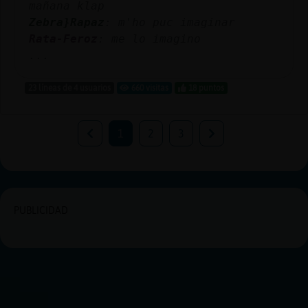
mañana klap
Zebra}Rapaz
: m'ho puc imaginar
Rata-Feroz
: me lo imagino
...
23 líneas de 4 usuarios
660 visitas
18 puntos
1
2
3
PUBLICIDAD