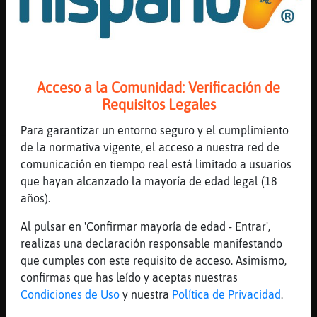
Pantera}SinRespeto
: Luis Enrique es
un chulo
Gata}Feliz
: Pajaro-Fuertemm
Pajaro-Fuerte
: es un prepotente, sí
...
Acceso a la Comunidad: Verificación de
Requisitos Legales
38 líneas de 3 usuarios
586 visitas
-13 puntos
Para garantizar un entorno seguro y el cumplimiento
de la normativa vigente, el acceso a nuestra red de
Canal #barcelona
-
11/01/2023 22:23
comunicación en tiempo real está limitado a usuarios
que hayan alcanzado la mayoría de edad legal (18
Zebra\Tenaz
: Bona nit
años).
Zebra\Tenaz
: :)
Al pulsar en 'Confirmar mayoría de edad - Entrar',
CaimanDelMonton
: Hola Zebra\Tenaz!
realizas una declaración responsable manifestando
Zebra\Tenaz
: Skull!
que cumples con este requisito de acceso. Asimismo,
Zebra\Tenaz
: Que tal?
confirmas que has leído y aceptas nuestras
...
Condiciones de Uso
y nuestra
Política de Privacidad
.
90 líneas de 5 usuarios
574 visitas
-1 puntos