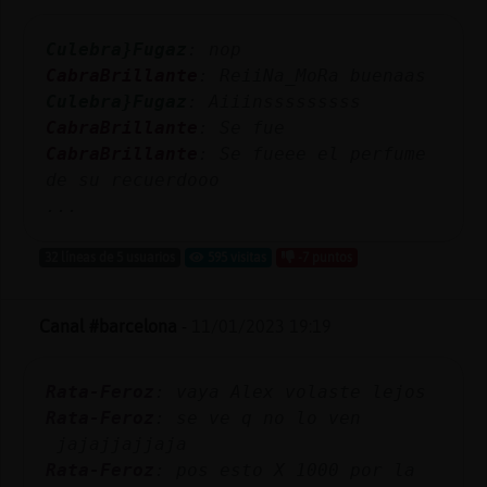
Culebra}Fugaz
: nop
CabraBrillante
: ReiiNa_MoRa buenaas
Culebra}Fugaz
: Aiiinsssssssss
CabraBrillante
: Se fue
CabraBrillante
: Se fueee el perfume
de su recuerdooo
...
32 líneas de 5 usuarios
595 visitas
-7 puntos
Canal #barcelona
-
11/01/2023 19:19
Rata-Feroz
: vaya Alex volaste lejos
Rata-Feroz
: se ve q no lo ven
jajajjajjaja
Rata-Feroz
: pos esto X 1000 por la