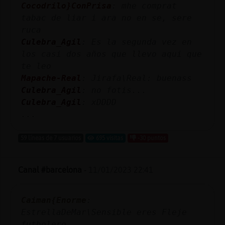
Cocodrilo}ConPrisa
: mhe comprat
tabac de liar i ara no en se, sere
ruca
Culebra_Agil
: Es la segunda vez en
los casi dos años que llevo aqui que
te leo
Mapache-Real
: Jirafa\Real: buenass
Culebra_Agil
: no fotis...
Culebra_Agil
: xDDDD
...
59 líneas de 7 usuarios
695 visitas
-30 puntos
Canal #barcelona
-
11/01/2023 22:41
Caiman{Enorme
:
EstrellaDeMar\Sensible eres Fleje
futbolero