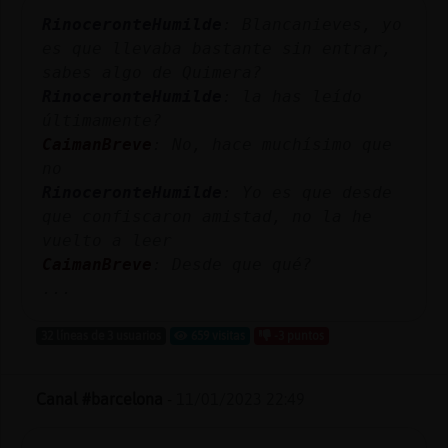
Mis
RinoceronteHumilde
: Blancanieves, yo
blogs
es que llevaba bastante sin entrar,
sabes algo de Quimera?
RinoceronteHumilde
: la has leído
últimamente?
Mis
CaimanBreve
: No, hace muchísimo que
foros
no
RinoceronteHumilde
: Yo es que desde
que confiscaron amistad, no la he
Registr
vuelto a leer
un
CaimanBreve
: Desde que qué?
canal
...
32 líneas de 3 usuarios
659 visitas
-3 puntos
Más
Canal #barcelona
-
11/01/2023 22:49
gestion