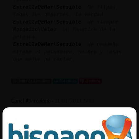
EstrellaDeMar\Sensible
: Me flipan
todos los deportes, la verdad
EstrellaDeMar\Sensible
: de siempre
Mosquito\Veloz
: un fanático de la
petanca.
EstrellaDeMar\Sensible
: de pequeño
miraba el balonmano, hockey y cosas
que mejor no contar...
...
36 líneas de 4 usuarios
654 visitas
-1 puntos
Canal #barcelona
-
11/01/2023 22:33
Pajaro-Fuerte
: JAJJAJAJAJA
Pajaro-Fuerte
: Hacía años que no lo
veía