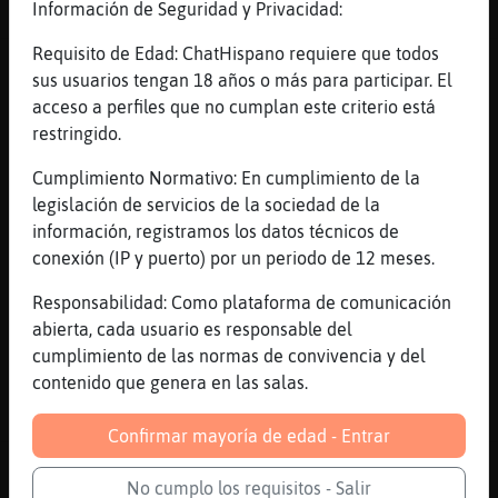
Información de Seguridad y Privacidad:
Requisito de Edad: ChatHispano requiere que todos
Canal #barcelona
-
11/01/2023 21:32
sus usuarios tengan 18 años o más para participar. El
acceso a perfiles que no cumplan este criterio está
Gata{ConTimidez
: Y como no soy
restringido.
egoísta, te deseo que te vaya bien.
Cumplimiento Normativo: En cumplimiento de la
Rinoceronte{Rapaz
: Buenas noches
legislación de servicios de la sociedad de la
Rinoceronte{Rapaz
: Como va la noche
información, registramos los datos técnicos de
de frío?
conexión (IP y puerto) por un periodo de 12 meses.
Rinoceronte{Rapaz
: Hola Anita25H
Rinoceronte{Rapaz
: Si quieres un
Responsabilidad: Como plataforma de comunicación
amigo maduro atractivo?
abierta, cada usuario es responsable del
...
cumplimiento de las normas de convivencia y del
contenido que genera en las salas.
88 líneas de 6 usuarios
698 visitas
9 puntos
Confirmar mayoría de edad - Entrar
Canal #barcelona
-
11/01/2023 20:59
No cumplo los requisitos - Salir