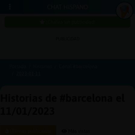
CHAT HISPANO
¡Chatea sin publicidad!
PUBLICIDAD
Iniciar
sesión
Portada
Historias
Canal #barcelona
2023-01-11
¡Chatea
sin
publici
Historias de #barcelona el
11/01/2023
Crear
una
Últimas publicadas
Más vistas
cuenta