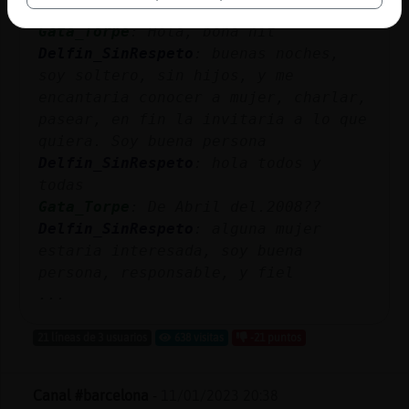
Gata_Torpe
: Hola, bona nit
Delfin_SinRespeto
: buenas noches,
soy soltero, sin hijos, y me
encantaria conocer a mujer, charlar,
pasear, en fin la invitaria a lo que
quiera. Soy buena persona
Delfin_SinRespeto
: hola todos y
todas
Gata_Torpe
: De Abril del.2008??
Delfin_SinRespeto
: alguna mujer
estaria interesada, soy buena
persona, responsable, y fiel
...
21 líneas de 3 usuarios
638 visitas
-21 puntos
Canal #barcelona
-
11/01/2023 20:38