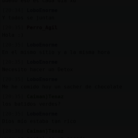
bueno eso es cada dia xd
[20:34]
LoboEnorme
Y todos se juntan
[20:35]
Perro_Agil
Hola :)
[20:35]
LoboEnorme
En el mismo sitio y a la misma hora
[20:35]
LoboEnorme
Necesito hacer un Detox
[20:35]
LoboEnorme
Me he comido hoy un sacher de chocolate
[20:35]
Caiman}Tenaz
los batidos verdes?
[20:35]
LoboEnorme
Dios mío estaba tan rico
[20:36]
Caiman}Tenaz