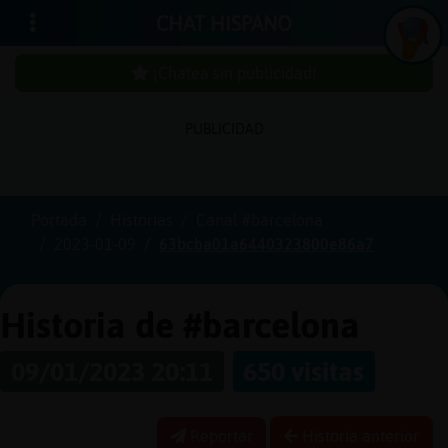
CHAT HISPANO
¡Chatea sin publicidad!
In
ic
ia
r
e
s
ió
n
PUBLICIDAD
s
Portada
Historias
Canal #barcelona
¡C
h
a
te
a
in
u
b
lic
id
a
d
2023-01-09
63bcba01a6440323800e86a7
s
p
!
Historia de #barcelona
C
r
e
a
r
n
a
u
e
n
ta
09/01/2023 20:11
650 visitas
u
c
Reportar
Historia anterior