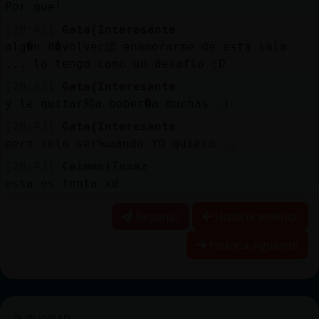
Por que!
[20:42]
Gata{Interesante
alg�n d�volver頡 enamorarme de esta sala
... lo tengo como un desafio :D
[20:43]
Gata{Interesante
y le quitar頬a bober�a muchas :)
[20:43]
Gata{Interesante
pero solo serᠣuando YO quiero ..
[20:43]
Caiman}Tenaz
esta es tonta xd
Reportar
Historia anterior
Historia siguiente