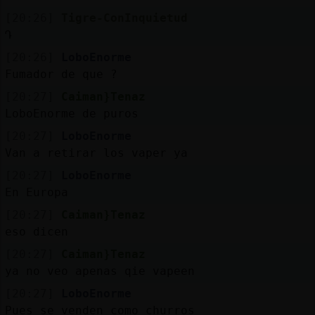
[20:26]
Tigre-ConInquietud
Դ
[20:26]
LoboEnorme
Fumador de que ?
[20:27]
Caiman}Tenaz
LoboEnorme de puros
[20:27]
LoboEnorme
Van a retirar los vaper ya
[20:27]
LoboEnorme
En Europa
[20:27]
Caiman}Tenaz
eso dicen
[20:27]
Caiman}Tenaz
ya no veo apenas qie vapeen
[20:27]
LoboEnorme
Pues se venden como churros