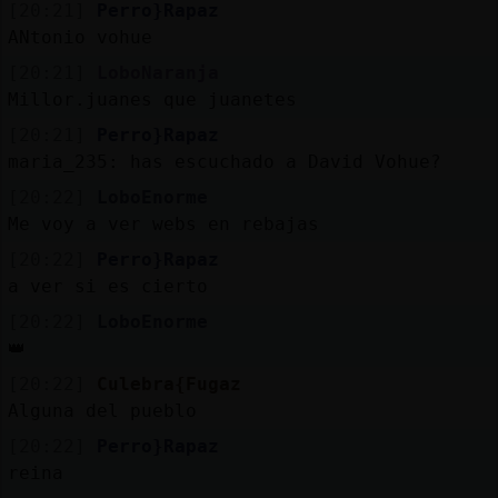
[20:21]
Perro}Rapaz
ANtonio vohue
[20:21]
LoboNaranja
Millor.juanes que juanetes
[20:21]
Perro}Rapaz
maria_235: has escuchado a David Vohue?
[20:22]
LoboEnorme
Me voy a ver webs en rebajas
[20:22]
Perro}Rapaz
a ver si es cierto
[20:22]
LoboEnorme
👑
[20:22]
Culebra{Fugaz
Alguna del pueblo
[20:22]
Perro}Rapaz
reina