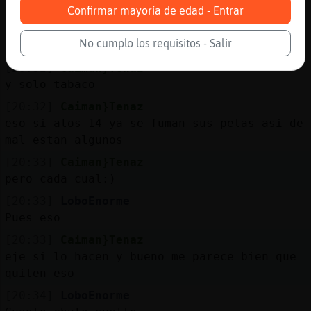
EstrellaDeMar\Sensible///////
Confirmar mayoría de edad - Entrar
[20:32]
Caiman}Tenaz
No cumplo los requisitos - Salir
LoboEnorme si cuando cumpli los 18 antes no
[20:32]
Caiman}Tenaz
y solo tabaco
[20:32]
Caiman}Tenaz
eso si alos 14 ya se fuman sus petas asi de
mal estan algunos
[20:33]
Caiman}Tenaz
pero cada cual:)
[20:33]
LoboEnorme
Pues eso
[20:33]
Caiman}Tenaz
eje si lo hacen y bueno me parece bien que
quiten eso
[20:34]
LoboEnorme