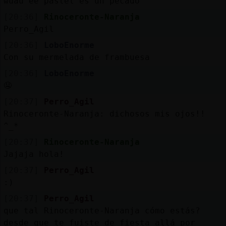
wuau ee pastel es un pecado
[20:36]
Rinoceronte-Naranja
Perro_Agil
[20:36]
LoboEnorme
Con su mermelada de frambuesa
[20:36]
LoboEnorme
🤤
[20:37]
Perro_Agil
Rinoceronte-Naranja: dichosos mis ojos!!
^_*
[20:37]
Rinoceronte-Naranja
Jajaja hola!
[20:37]
Perro_Agil
:)
[20:37]
Perro_Agil
que tal Rinoceronte-Naranja cómo estás?
desde que te fuiste de fiesta allá por