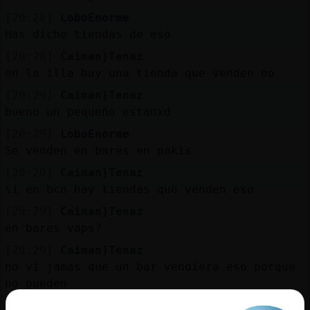
[20:28]
LoboEnorme
Has dicho tiendas de eso
[20:28]
Caiman}Tenaz
en la illa hay una tienda que venden eo
[20:29]
Caiman}Tenaz
bueno un pequeño estanxd
[20:29]
LoboEnorme
Se venden en bares en pakis
[20:29]
Caiman}Tenaz
si en bcn hay tiendas que venden eso
[20:29]
Caiman}Tenaz
en bares vaps?
[20:29]
Caiman}Tenaz
no vi jamas que un bar vendiera eso porque
no pueden
[20:29]
Caiman}Tenaz