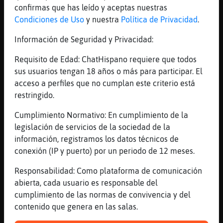
confirmas que has leído y aceptas nuestras
[20:30]
Caiman}Tenaz
Condiciones de Uso
y nuestra
Política de Privacidad
.
eso i que es raro raro
[20:31]
LoboEnorme
Información de Seguridad y Privacidad:
A partir de 14 sin nicotina se puede
Requisito de Edad: ChatHispano requiere que todos
[20:31]
Caiman}Tenaz
sus usuarios tengan 18 años o más para participar. El
eje pues que mierdas de leyes normal que
acceso a perfiles que no cumplan este criterio está
quieran quitarlos
restringido.
[20:31]
Caiman}Tenaz
Cumplimiento Normativo: En cumplimiento de la
asi solo fuman normal si es que pueden
legislación de servicios de la sociedad de la
[20:31]
Caiman}Tenaz
información, registramos los datos técnicos de
donde van con 14 fumando anda ya
conexión (IP y puerto) por un periodo de 12 meses.
[20:32]
EstrellaDeMar\Sensible
Responsabilidad: Como plataforma de comunicación
Caiman}Tenaz :***
abierta, cada usuario es responsable del
[20:32]
LoboEnorme
cumplimiento de las normas de convivencia y del
Nunca has fumado ?
contenido que genera en las salas.
[20:32]
Caiman}Tenaz