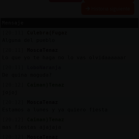
Historia siguiente
R
e
s
e
r
v
a
lia
s
r a
Mensaje
[20:11]
Culebra{Fugaz
Alguna del pueblo
A
c
tu
a
liz
r
o
n
tr
a
s
e
ñ
a
[20:11]
MoscaTenaz
a
c
Lo que yo te haga no lo vas olvidaaaaaar
[20:11]
LoboNaranja
De quina moguda?
A
c
tu
a
liz
a
ir
tu
a
[20:12]
Caiman}Tenaz
r IP
v
l
jojoj
[20:12]
MoscaTenaz
Estamos a lunes y ya quiero fiesta
M
is
lo
g
s
[20:12]
Caiman}Tenaz
b
mas fiestas ajajaja
[20:12]
MoscaTenaz