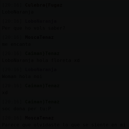
[20:16]
Culebra{Fugaz
LoboNaranja
[20:16]
LoboNaranja
Per que ho vols saber?
[20:16]
MoscaTenaz
me encanta
[20:16]
Caiman}Tenaz
LoboNaranja hola floreta xd
[20:16]
LoboNaranja
Woman hola noi
[20:16]
Caiman}Tenaz
xd
[20:16]
Caiman}Tenaz
soc dona per tu:P
[20:16]
MoscaTenaz
Parece que olvidaste lo que se siente en mi