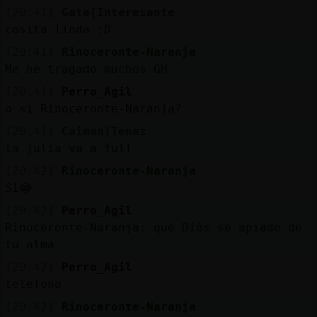
[20:41]
Gata{Interesante
cosita linda :D
[20:41]
Rinoceronte-Naranja
Me he tragado muchos GH
[20:41]
Perro_Agil
o sí Rinoceronte-Naranja?
[20:41]
Caiman}Tenaz
la julia va a full
[20:42]
Rinoceronte-Naranja
Si😂
[20:42]
Perro_Agil
Rinoceronte-Naranja: que Diós se apiade de
tu alma
[20:42]
Perro_Agil
telefono
[20:42]
Rinoceronte-Naranja