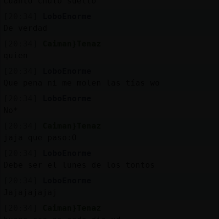
Cuanto chulo suelto
[20:34]
LoboEnorme
De verdad
[20:34]
Caiman}Tenaz
quien
[20:34]
LoboEnorme
Que pena ni me molen las tías wo
[20:34]
LoboEnorme
No*
[20:34]
Caiman}Tenaz
jaja que paso:O
[20:34]
LoboEnorme
Debe ser el lunes de los tontos
[20:34]
LoboEnorme
Jajajajajaj
[20:34]
Caiman}Tenaz