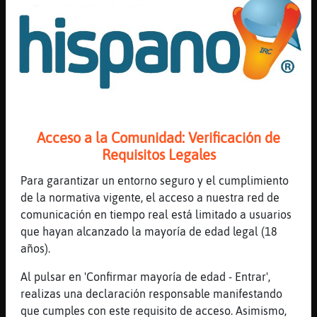
no te confundes con la sisha eje xd
[20:30]
LoboEnorme
No
[20:30]
Caiman}Tenaz
pues eje raro e que vendan en bares eso
[20:30]
Caiman}Tenaz
no es legal diria
Acceso a la Comunidad: Verificación de
Requisitos Legales
[20:30]
LoboEnorme
Ahora se puede hay con y sin nicotina
Para garantizar un entorno seguro y el cumplimiento
[20:30]
LoboEnorme
de la normativa vigente, el acceso a nuestra red de
Pueden fumar a partir de 14
comunicación en tiempo real está limitado a usuarios
que hayan alcanzado la mayoría de edad legal (18
[20:30]
Caiman}Tenaz
años).
bueno podria er no lo se yo eli que solo en
estancos deben venderlos
Al pulsar en 'Confirmar mayoría de edad - Entrar',
[20:30]
Caiman}Tenaz
realizas una declaración responsable manifestando
venden vaps a menores?
que cumples con este requisito de acceso. Asimismo,