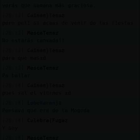
verás que semana más graciosa.
M
is
r
o
s
[20:13]
Caiman}Tenaz
fo
pero peli si acaas de venir de las fiestas
[20:13]
MoscaTenaz
No estarás cansada!!
R
e
g
s
r
a
r
n
a
n
a
[20:13]
Caiman}Tenaz
para que masxd
[20:13]
MoscaTenaz
Pa bailar
[20:14]
Caiman}Tenaz
pues sal el viernes xd
[20:14]
LoboNaranja
Pensava que era de la Mogoda
[20:14]
Culebra{Fugaz
Y soy
[20:14]
MoscaTenaz