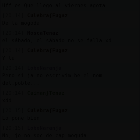
Uff es Que llego al viernes agota
[20:14]
Culebra{Fugaz
De la mogoda
[20:14]
MoscaTenaz
el sábado, el sábado no se falla xd
[20:14]
Culebra{Fugaz
Y tu
[20:14]
LoboNaranja
Pero si ja no escrivim be el nom
del.poble...
[20:14]
Caiman}Tenaz
xdd
[20:15]
Culebra{Fugaz
Lo pone bien
[20:15]
LoboNaranja
No, jo no soc de cap moguda