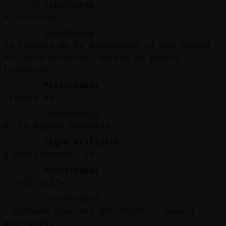
[20:22]
LoboEnorme
A coronarme
[20:23]
LoboEnorme
Yo siempre me he preguntado si hay moguda
en santa perpetua, parece un pueblo
tranquilo
[20:23]
Perro}Rapaz
siempre no?
[20:23]
LoboNaranja
Hi ha moguda.perpetua
[20:24]
Tigre_Brillante
Q aburrimiento! xD
[20:24]
Perro}Rapaz
zzzzZZzzzZZ+
[20:24]
LoboNaranja
T estavem.esperant per revertir.aquest
avorriment