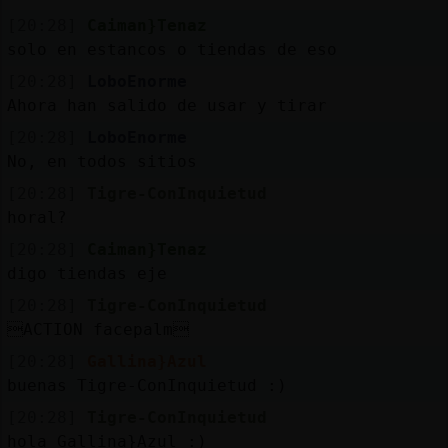
[20:28]
Caiman}Tenaz
solo en estancos o tiendas de eso
[20:28]
LoboEnorme
Ahora han salido de usar y tirar
[20:28]
LoboEnorme
No, en todos sitios
[20:28]
Tigre-ConInquietud
horal?
[20:28]
Caiman}Tenaz
digo tiendas eje
[20:28]
Tigre-ConInquietud
ACTION facepalm
[20:28]
Gallina}Azul
buenas Tigre-ConInquietud :)
[20:28]
Tigre-ConInquietud
hola Gallina}Azul :)