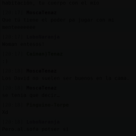
habitación, tu cuerpo con el mío
[20:17]
MoscaTenaz
Que tú tiene el poder pa jugar con mi
menteeeeeee
[20:17]
LoboNaranja
Woman entesos!
[20:17]
Caiman}Tenaz
:)
[20:18]
MoscaTenaz
Los David no suelen ser buenos en la cama.
[20:18]
MoscaTenaz
se tenia que decir…
[20:18]
Pinguino-Torpe
Xd
[20:18]
LoboNaranja
Pero.al.sofa potser si