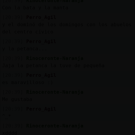
[20:39]
Rinoceronte-Naranja
Con la bata y la manta
[20:39]
Perro_Agil
y el dominó de los domingos con los abuelos
del centro cívico
[20:39]
Perro_Agil
y la petanca...
[20:39]
Rinoceronte-Naranja
Jaja la petanca la tuve de pequeña
[20:39]
Perro_Agil
es maravilloso :)
[20:39]
Rinoceronte-Naranja
Me gustaba
[20:39]
Perro_Agil
^_*
[20:39]
Rinoceronte-Naranja
xdddd