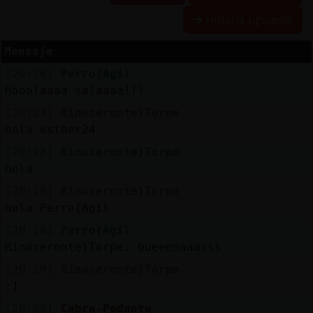
Historia siguiente
Mensaje
Reserva
[20:26]
Perro{Agil
alias
Hooolaaaa salaaaa!!!
[20:27]
Rinoceronte}Torpe
hola esther24
Actuali
[20:28]
Rinoceronte}Torpe
contras
hola
[20:28]
Rinoceronte}Torpe
hola Perro{Agil
Actuali
[20:28]
Perro{Agil
IP
Rinoceronte}Torpe: bueeenaaasss
virtual
[20:29]
Rinoceronte}Torpe
:]
[20:29]
Cabra-Pedante