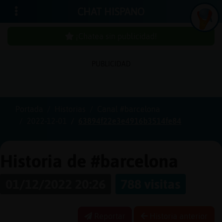
CHAT HISPANO
¡Chatea sin publicidad!
PUBLICIDAD
Iniciar
sesión
Portada
Historias
Canal #barcelona
2022-12-01
63894f22e3e4916b3514fe84
¡Chatea
sin
publici
Historia de #barcelona
01/12/2022 20:26
788 visitas
Crear
una
Reportar
Historia anterior
cuenta