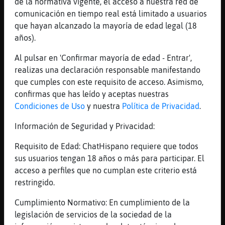
de la normativa vigente, el acceso a nuestra red de
jajaj
comunicación en tiempo real está limitado a usuarios
[20:31]
Cabra-Pedante
que hayan alcanzado la mayoría de edad legal (18
ni que me des una mansion ni que me regales
años).
un porch never:P
Al pulsar en 'Confirmar mayoría de edad - Entrar',
[20:31]
LibelulaTorpe
realizas una declaración responsable manifestando
[Rinoceronte}Torpe] eres guapo?
que cumples con este requisito de acceso. Asimismo,
[20:31]
Rinoceronte}Torpe
confirmas que has leído y aceptas nuestras
LibelulaTorpe para mi madre si
Condiciones de Uso
y nuestra
Política de Privacidad
.
[20:31]
Rinoceronte}Torpe
Información de Seguridad y Privacidad:
incredula algo tengpo
Requisito de Edad: ChatHispano requiere que todos
[20:32]
LibelulaTorpe
sus usuarios tengan 18 años o más para participar. El
[Rinoceronte}Torpe] y para los dem᳿ xd
acceso a perfiles que no cumplan este criterio está
[20:32]
LibelulaTorpe
restringido.
tu madre no cuenta
Cumplimiento Normativo: En cumplimiento de la
[20:32]
Cabra-Pedante
legislación de servicios de la sociedad de la
xdxdxdx