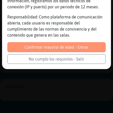
información, registramos los datos técnicos de
[20:33]
Rinoceronte}Torpe
conexión (IP y puerto) por un periodo de 12 meses.
incredula dicen que tengo cara de picaro
Responsabilidad: Como plataforma de comunicación
[20:33]
LibelulaTorpe
abierta, cada usuario es responsable del
eso no implica belleza, jaja
cumplimiento de las normas de convivencia y del
[20:33]
Rinoceronte}Torpe
contenido que genera en las salas.
bueno les llamo la atencion a las maduritas
Confirmar mayoría de edad - Entrar
Reportar
Historia anterior
No cumplo los requisitos - Salir
Historia siguiente
PUBLICIDAD