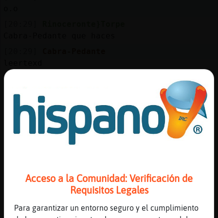
Mis
o.o
blogs
[20:29]
Rinoceronte}Torpe
Cabra-Pedante que haces
[20:29]
Cabra-Pedante
Mis
leertexd
foros
[20:30]
Rinoceronte}Torpe
dime algo bonito
[20:30]
Cabra-Pedante
Registr
feo:P
un
[20:30]
Rinoceronte}Torpe
canal
dimealgo precioso
[20:30]
Cabra-Pedante
um re feo xd
Acceso a la Comunidad: Verificación de
Más
[20:31]
Rinoceronte}Torpe
Requisitos Legales
gestion
Cabra-Pedante si me ves te cmbias de bando
Para garantizar un entorno seguro y el cumplimiento
[20:31]
Rinoceronte}Torpe