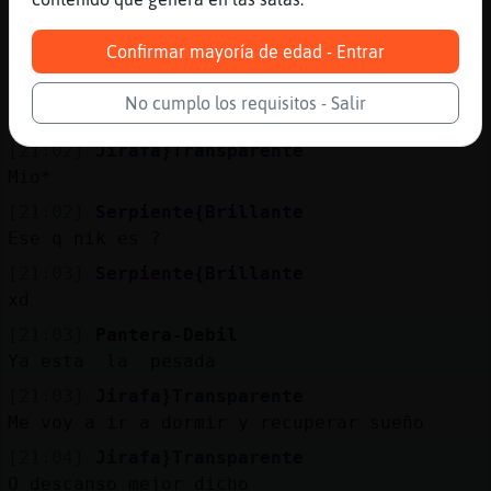
[21:02]
Serpiente{Brillante
Confirmar mayoría de edad - Entrar
y el tuyo Jirafa}Transparente?
[21:02]
Jirafa}Transparente
No cumplo los requisitos - Salir
El.lio creo que entiende bien
[21:02]
Jirafa}Transparente
Mio*
[21:02]
Serpiente{Brillante
Ese q nik es ?
[21:03]
Serpiente{Brillante
xd
[21:03]
Pantera-Debil
Ya esta la pesada
[21:03]
Jirafa}Transparente
Me voy a ir a dormir y recuperar sueño
[21:04]
Jirafa}Transparente
O descanso mejor dicho