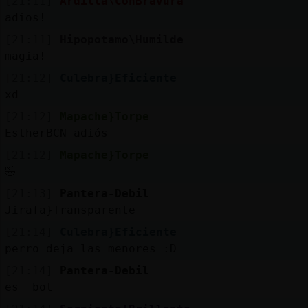
[21:11]
Ardilla\ConBravura
adios!
[21:11]
Hipopotamo\Humilde
magia!
[21:12]
Culebra}Eficiente
xd
[21:12]
Mapache}Torpe
EstherBCN adiós
[21:12]
Mapache}Torpe
🤣
[21:13]
Pantera-Debil
Jirafa}Transparente
[21:14]
Culebra}Eficiente
perro deja las menores :D
[21:14]
Pantera-Debil
es bot