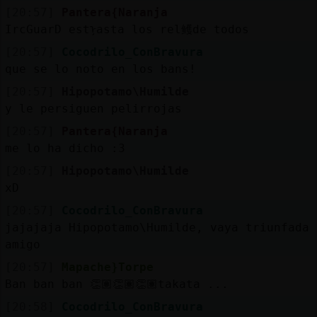
[20:57]
Pantera{Naranja
IrcGuarD estᠨasta los rel鳠de todos
[20:57]
Cocodrilo_ConBravura
que se lo noto en los bans!
[20:57]
Hipopotamo\Humilde
y le persiguen pelirrojas
[20:57]
Pantera{Naranja
me lo ha dicho :3
[20:57]
Hipopotamo\Humilde
xD
[20:57]
Cocodrilo_ConBravura
jajajaja Hipopotamo\Humilde, vaya triunfada
amigo
[20:57]
Mapache}Torpe
Ban ban ban 👏🏽👏🏽👏🏽takata ...
[20:58]
Cocodrilo_ConBravura