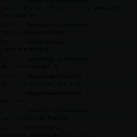
[20:56]
Cocodrilo_ConBravura
ya no eres mi crush, klap..te puedo decir
burradas ya!
[20:56]
Cocodrilo_ConBravura
yujujuuuuuuuuuuuuuuu
[20:56]
PanteraTenaz
jajajajajajajaa
[20:56]
Cocodrilo_ConBravura
a񯳠conteniendome! a񯳡
[20:56]
Hipopotamo\Humilde
me medio ausentó, ara vinc
[20:56]
Hipopotamo\Humilde
ausento *
[20:56]
Cocodrilo_ConBravura
val Hipopotamo\Humilde :)*
[20:56]
PanteraTenaz
provecho Hipopotamo\Humilde :*