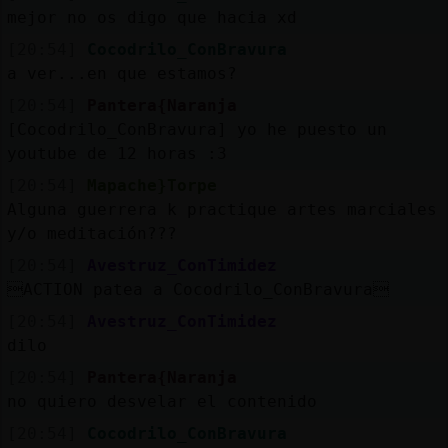
Mis
mejor no os digo que hacia xd
blogs
[20:54]
Cocodrilo_ConBravura
a ver...en que estamos?
[20:54]
Pantera{Naranja
Mis
[Cocodrilo_ConBravura] yo he puesto un
foros
youtube de 12 horas :3
[20:54]
Mapache}Torpe
Alguna guerrera k practique artes marciales
y/o meditación???
Registr
un
[20:54]
Avestruz_ConTimidez
canal
ACTION patea a Cocodrilo_ConBravura
[20:54]
Avestruz_ConTimidez
dilo
[20:54]
Pantera{Naranja
Más
no quiero desvelar el contenido
gestion
[20:54]
Cocodrilo_ConBravura