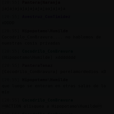
[20:55]
Pantera{Naranja
jajajajajajajajajaajajaja
[20:55]
Avestruz_ConTimidez
xDDDD
[20:55]
Hipopotamo\Humilde
Cocodrilo_ConBravura.... no hablemos de
nuestras cosis privadas
[20:55]
Cocodrilo_ConBravura
[Hipopotamo\Humilde] xddddddd
[20:55]
PanteraTenaz
[Cocodrilo_ConBravura] porelamordedios xD
[20:55]
Hipopotamo\Humilde
que luego se enteran en otras salas de lo
mío
[20:55]
Cocodrilo_ConBravura
ACTION olisquea a Hipopotamo\Humilde