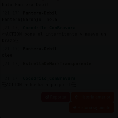
hola Pantera-Debil
[21:17]
Pantera-Debil
Pantera{Naranja hola
[21:17]
Cocodrilo_ConBravura
ACTION pone el intermitente y mueve un
brazo
[21:17]
Pantera-Debil
olee
[21:17]
EstrellaDeMar\Transparente
.-.
[21:17]
Cocodrilo_ConBravura
ACTION ashusha a porpo :D
Reportar
Historia anterior
Historia siguiente