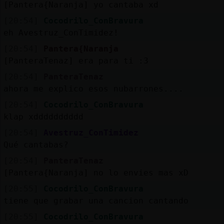
[Pantera{Naranja] yo cantaba xd
[20:54]
Cocodrilo_ConBravura
eh Avestruz_ConTimidez!
[20:54]
Pantera{Naranja
[PanteraTenaz] era para ti :3
[20:54]
PanteraTenaz
ahora me explico esos nubarrones....
[20:54]
Cocodrilo_ConBravura
klap xdddddddddd
[20:54]
Avestruz_ConTimidez
Qué cantabas?
[20:54]
PanteraTenaz
[Pantera{Naranja] no lo envies mas xD
[20:55]
Cocodrilo_ConBravura
tiene que grabar una cancion cantando
[20:55]
Cocodrilo_ConBravura