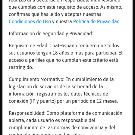
[21:00]
Serpiente{Brillante
que cumples con este requisito de acceso. Asimismo,
hola Jirafa}Transparente
confirmas que has leído y aceptas nuestras
[21:01]
PanteraTenaz
Condiciones de Uso
y nuestra
Política de Privacidad
.
apa.. siau!! :*****
Información de Seguridad y Privacidad:
[21:01]
Jirafa}Transparente
Hola plisken
Requisito de Edad: ChatHispano requiere que todos
[21:01]
Jirafa}Transparente
sus usuarios tengan 18 años o más para participar. El
Ese q nik es ?
acceso a perfiles que no cumplan este criterio está
restringido.
[21:01]
Jirafa}Transparente
No lo pillo
Cumplimiento Normativo: En cumplimiento de la
[21:02]
Pantera-Debil
legislación de servicios de la sociedad de la
Alguno con moto ?
información, registramos los datos técnicos de
priviiiiiiiiiiiiiiiii
conexión (IP y puerto) por un periodo de 12 meses.
[21:02]
Serpiente{Brillante
Responsabilidad: Como plataforma de comunicación
un apellido
abierta, cada usuario es responsable del
[21:02]
Jirafa}Transparente
cumplimiento de las normas de convivencia y del
Ah ok
contenido que genera en las salas.