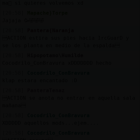
ma񡮡 si quieres volvemos xd
[20:58]
Mapache}Torpe
Jajaja 🥳🤣🤣🤣
[20:58]
Pantera{Naranja
ACTION estira sus pies hacia IrcGuarD y
se los planta en medio de la espalda
[20:58]
Hipopotamo\Humilde
Cocodrilo_ConBravura xDDDDDDD hecho
[20:58]
Cocodrilo_ConBravura
klap estara encantado :D
[20:58]
PanteraTenaz
ACTION se anota no entrar en aquella sala
mañana
[20:58]
Cocodrilo_ConBravura
XDDDDD aquellos mods...ejem....
[20:58]
Cocodrilo_ConBravura