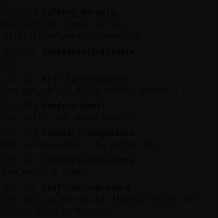
[21:09]
Culebra_Naranja
Negrazo_XXL tienes lo que
Jirafa}Transparente necesita
[21:09]
Serpiente{Brillante
xd
[21:10]
Ardilla\ConBravura
Una que se va, hasta mañana gente!!!
[21:10]
Pantera-Debil
Ya entro la insultadora
[21:10]
Jirafa}Transparente
Que le has hecho a la Esther ya
[21:10]
Jirafa}Transparente
Las echas a todas
[21:10]
Ardilla\ConBravura
no sabe ni leer pq he dicho q me voy, no
entro, pero en finnnn