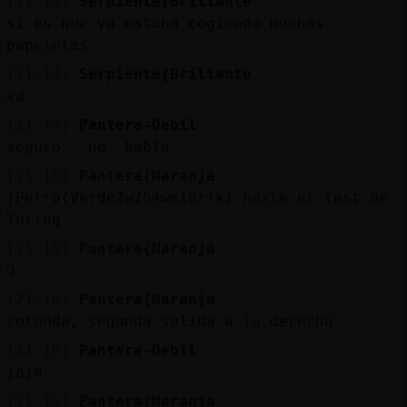
[21:14]
Serpiente{Brillante
si es que yu estaba cogiendo muchas
papeletas
[21:14]
Serpiente{Brillante
xd
[21:15]
Pantera-Debil
seguro no habla
[21:15]
Pantera{Naranja
[Perro{Verde2w754wei6rfk] hazle el test de
Turing
[21:15]
Pantera{Naranja
Դ
[21:16]
Pantera{Naranja
rotonda, segunda salida a la derecha
[21:16]
Pantera-Debil
jaja
[21:16]
Pantera{Naranja