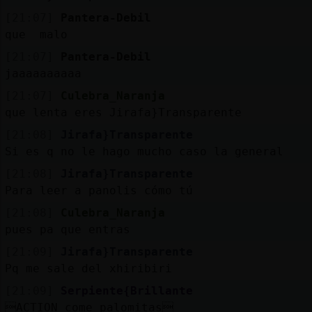
[21:07]
Pantera-Debil
que malo
[21:07]
Pantera-Debil
jaaaaaaaaaa
[21:07]
Culebra_Naranja
que lenta eres Jirafa}Transparente
[21:08]
Jirafa}Transparente
Si es q no le hago mucho caso la general
[21:08]
Jirafa}Transparente
Para leer a panolis cómo tú
[21:08]
Culebra_Naranja
pues pa que entras
[21:09]
Jirafa}Transparente
Pq me sale del xhiribiri
[21:09]
Serpiente{Brillante
ACTION come palomitas