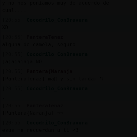
y no nos poniamos muy de acuerdo de
cual....
[20:55]
Cocodrilo_ConBravura
XD
[20:55]
PanteraTenaz
alguna de camela, seguro
[20:55]
Cocodrilo_ConBravura
jajajajaja NO
[20:55]
Pantera{Naranja
[PanteraTenaz] ma񡮡 y sin tardar Դ
[20:55]
Cocodrilo_ConBravura
[20:55]
PanteraTenaz
[Pantera{Naranja] ¬¬
[20:55]
Cocodrilo_ConBravura
esas me recuerdan a ti <3