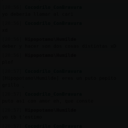
[20:56]
Cocodrilo_ConBravura
yo deberia llamar al cari
[20:56]
Cocodrilo_ConBravura
xd
[20:56]
Hipopotamo\Humilde
deber y hacer son dos cosas distintas xD
[20:56]
Hipopotamo\Humilde
plof
[20:57]
Cocodrilo_ConBravura
[Hipopotamo\Humilde] eres un puto pepito
grillo ̬
[20:57]
Cocodrilo_ConBravura
puto asi con amor eh, que conste
[20:57]
Hipopotamo\Humilde
yo tb t'estimo
[20:57]
Cocodrilo_ConBravura