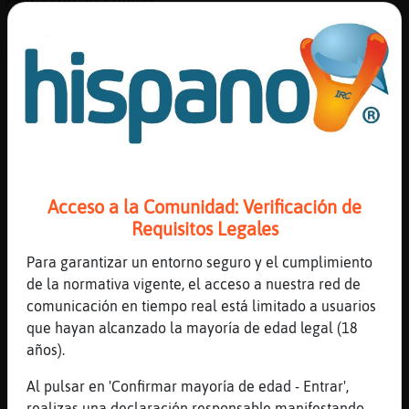
ACTION escupe
[20:58]
Cocodrilo_ConBravura
ACTION coge a porpo y lo aparta de "ese"
[20:59]
Cocodrilo_ConBravura
va....voy a hacer la maldita llamada :(
[20:59]
Hipopotamo\Humilde
Cocodrilo_ConBravura mira el otro lado
cuando termines
Acceso a la Comunidad: Verificación de
[20:59]
Cocodrilo_ConBravura
Requisitos Legales
ok
[20:59]
Jirafa}Transparente
Para garantizar un entorno seguro y el cumplimiento
Hola...
de la normativa vigente, el acceso a nuestra red de
comunicación en tiempo real está limitado a usuarios
[21:00]
Pantera-Debil
que hayan alcanzado la mayoría de edad legal (18
Hipopotamo\Humilde juapo
años).
[21:00]
Pantera-Debil
jaja
Al pulsar en 'Confirmar mayoría de edad - Entrar',
realizas una declaración responsable manifestando