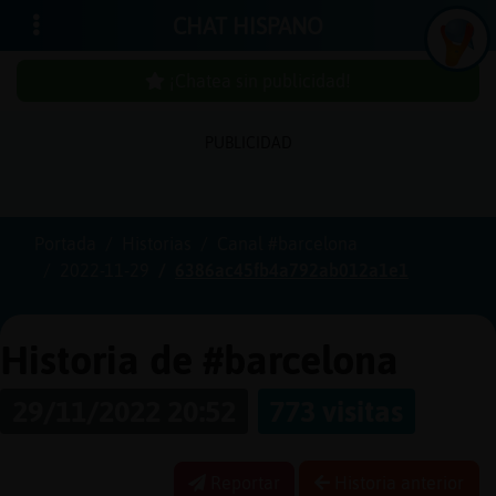
CHAT HISPANO
¡Chatea sin publicidad!
PUBLICIDAD
Iniciar
sesión
Portada
Historias
Canal #barcelona
2022-11-29
6386ac45fb4a792ab012a1e1
¡Chatea
sin
publici
Historia de #barcelona
29/11/2022 20:52
773 visitas
Crear
una
Reportar
Historia anterior
cuenta