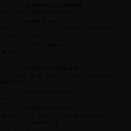
[21:10]
Serpiente{Brillante
no Libelula{Transparente
[21:10]
Pantera-Debil
no le hago caso Jirafa}Transparente
paso de ella se quien es
[21:10]
Culebra_Naranja
menos a ti, que no te vas ni con agua
caliente
[21:11]
Ardilla\ConBravura
si, pasa de mi pero en cuanto me ve me
menciona
[21:11]
Ardilla\ConBravura
Hala, adioa!
[21:11]
Culebra_Naranja
Negrazo_XXL dale un buen manguerazo a la
Jirafa}Transparente