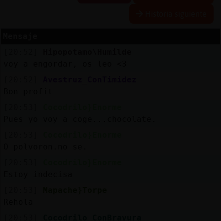
Historia siguiente
Mensaje
Reserva
[20:52]
Hipopotamo\Humilde
alias
voy a engordar, os leo <3
[20:52]
Avestruz_ConTimidez
Bon profit
Actuali
[20:53]
Cocodrilo}Enorme
contras
Pues yo voy a coge...chocolate.
[20:53]
Cocodrilo}Enorme
O polvoron.no se.
Actuali
[20:53]
Cocodrilo}Enorme
IP
Estoy indecisa
virtual
[20:53]
Mapache}Torpe
Rehola
[20:53]
Cocodrilo_ConBravura