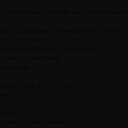
D
vui he programat pel zoom amb la meva company
í
iiiii la tengo aquí la maquina de l tiempo
s está hablando mi yo del futuro
anesa no me hables del eurojackpot
ocuronio, congestionat jiji
entiraaaaaa
ola
ntonces nadie por la illa?
rema?
ooo
tra vez?
ue nadie os habla pesados