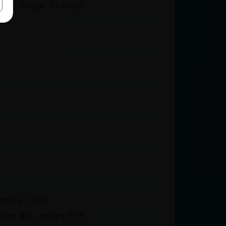
th a large trout
quets jaja
 com els pekes:P