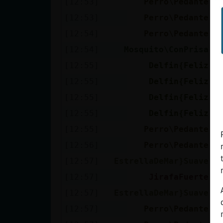
[12:53]
Perro\Pedante
N
[12:53]
Perro\Pedante
Y
[12:54]
Perro\Pedante
A
[12:54]
Mosquito\ConPrisa
😬
[12:55]
Delfin{Feliz
Q
[12:55]
Delfin{Feliz
H
[12:55]
Delfin{Feliz
N
[12:55]
Delfin{Feliz
J
[12:55]
Perro\Pedante
P
[12:56]
Perro\Pedante
S
[12:57]
EstrellaDeMar}Suave
H
[12:57]
JirafaFuerte
E
[12:57]
EstrellaDeMar}Suave
X
[12:57]
Perro\Pedante
Q