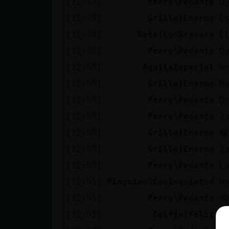
[12:47]
Perro\Pedante
Q
[12:48]
Grillo}Enorme
E
[12:48]
Rata{ConBravura
E
[12:49]
Perro\Pedante
Q
[12:50]
AguilaEspecial
h
[12:50]
Grillo}Enorme
M
[12:50]
Perro\Pedante
D
[12:50]
Perro\Pedante
J
[12:50]
Grillo}Enorme
😂
[12:50]
Grillo}Enorme
J
[12:50]
Perro\Pedante
L
[12:51]
Pinguino\ConInquietud
h
[12:51]
Perro\Pedante
🤔
[12:52]
Delfin{Feliz
R