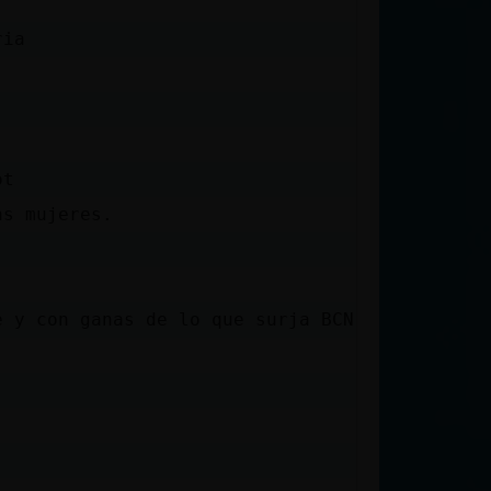
ria
ot
as mujeres.
e y con ganas de lo que surja BCN