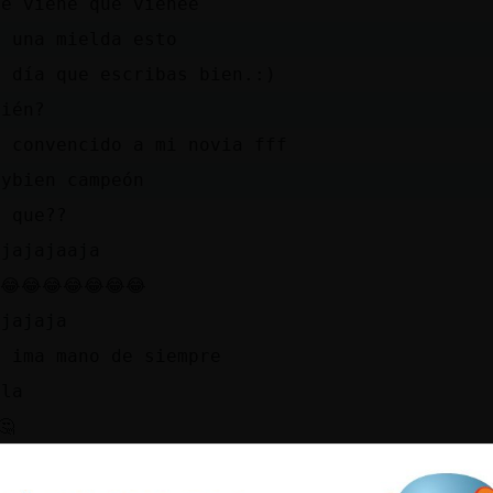
ue viene que vienee
s una mielda esto
l día que escribas bien.:)
uién?
e convencido a mi novia fff
uybien campeón
e que??
ajajajaaja
😂😂😂😂😂😂😂
ajajaja
a ima mano de siempre
ola
🤔
ee