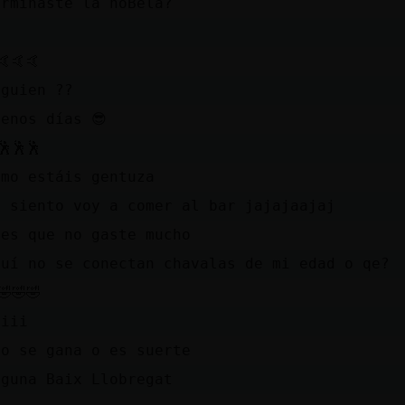
erminaste la noBela?
d
🤙🤙🤙
lguien ??
uenos días 😎
🕺🕺🕺
ómo estáis gentuza
o siento voy a comer al bar jajajaajaj
ues que no gaste mucho
quí no se conectan chavalas de mi edad o qe?
🤣🤣🤣
iiii
so se gana o es suerte
lguna Baix Llobregat