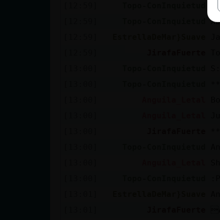
[12:59]
Topo-ConInquietud

[12:59]
Topo-ConInquietud
X
[12:59]
EstrellaDeMar}Suave
J
[12:59]
JirafaFuerte
T
[13:00]
Topo-ConInquietud
S
[13:00]
Topo-ConInquietud
*
[13:00]
Anguila_Letal
B
[13:00]
Anguila_Letal
J
[13:00]
JirafaFuerte
*
[13:00]
Topo-ConInquietud
A
[13:00]
Anguila_Letal
S
[13:00]
Topo-ConInquietud
:
[13:01]
EstrellaDeMar}Suave
A
[13:01]
JirafaFuerte
