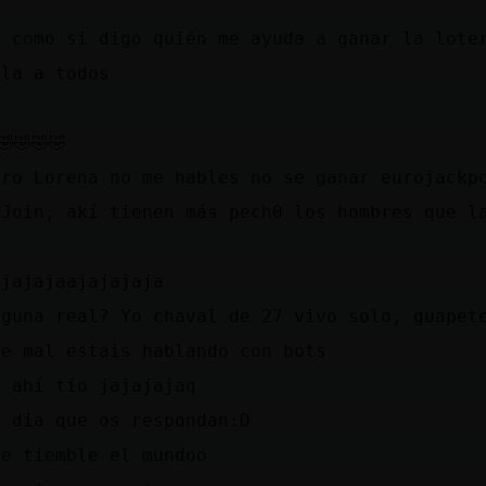
s como si digo quién me ayuda a ganar la lote
ola a todos
y
🤣🤣🤣🤣
ero Lorena no me hables no se ganar eurojackp
eJoin, akí tienen más pech0 los hombres que l
ajajajaajajajaja
lguna real? Yo chaval de 27 vivo solo, guapet
ue mal estais hablando con bots
o ahí tío jajajajaq
l dia que os respondan:D
ue tiemble el mundoo