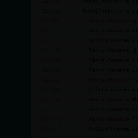
[12:41]
Rata{ConBravura
t
cuenta
[12:41]
Rata{ConBravura
x
[12:42]
Perro\Pedante
🤙
[12:42]
Perro\Pedante
A
Reservar
[12:42]
Grillo}Enorme
B
alias
[12:42]
Perro\Pedante
🕺
[12:43]
Perro\Pedante
C
Actualizar
[12:43]
Perro\Pedante
L
contraseña
[12:43]
Perro\Pedante
P
[12:43]
Grillo}Enorme
A
[12:43]
Perro\Pedante
🤣
Actualizar
[12:44]
Perro\Pedante
S
IP virtual
[12:44]
Perro\Pedante
E
[12:44]
Grillo}Enorme
A