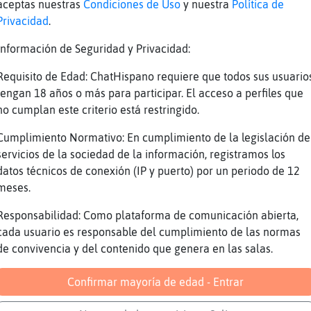
ajajajaja
aceptas nuestras
Condiciones de Uso
y nuestra
Política de
Privacidad
.
lmenos te hablan los bots
l otro día vi una androide súper humanizada. 
Información de Seguridad y Privacidad:
ero me asusté :/
Requisito de Edad: ChatHispano requiere que todos sus usuario
ería Androide 16
tengan 18 años o más para participar. El acceso a perfiles que
no cumplan este criterio está restringido.
ienen de saturno
e voy a foiar a la madre de klapton. Ara
Cumplimiento Normativo: En cumplimiento de la legislación de
ornoooooooooooooooooooooooooooooooooooooooooo
servicios de la sociedad de la información, registramos los
datos técnicos de conexión (IP y puerto) por un periodo de 12
ooooooooooooooooooooooooooooooooooooooooooooo
meses.
e voy a foiar a la madre de klapton. Ara
ornoooooooooooooooooooooooooooooooooooooooooo
Responsabilidad: Como plataforma de comunicación abierta,
cada usuario es responsable del cumplimiento de las normas
ooooooooooooooooooooooooooooooooooooooooooooo
de convivencia y del contenido que genera en las salas.
e voy a foiar a la madre de klapton. Ara
ornoooooooooooooooooooooooooooooooooooooooooo
Confirmar mayoría de edad - Entrar
ra una imagen muy humana y dijo que lo único 