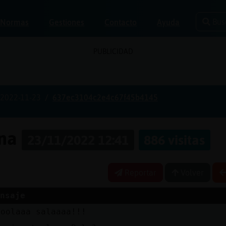
Bus
Normas
Gestiones
Contacto
Ayuda
PUBLICIDAD
2022-11-23
637ec3104c2e4c67f45b4145
ona
23/11/2022 12:41
886 visitas
Reportar
Volver
nsaje
ooolaaa salaaaa!!!