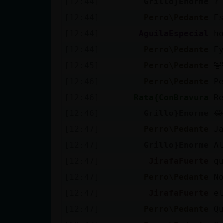
[12:44]
Grillo}Enorme
?
Mis blogs
[12:44]
Perro\Pedante
E
[12:44]
AguilaEspecial
h
Mis foros
[12:44]
Perro\Pedante
E
[12:45]
Perro\Pedante
🤣
[12:46]
Perro\Pedante
P
Registrar
[12:46]
Rata{ConBravura
R
un canal
[12:46]
Grillo}Enorme
😂
[12:47]
Perro\Pedante
J
[12:47]
Grillo}Enorme
A
Más
[12:47]
JirafaFuerte
q
gestiones
[12:47]
Perro\Pedante
N
[12:47]
JirafaFuerte
e
[12:47]
Perro\Pedante
Q