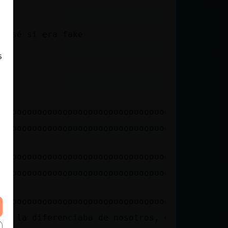
No sé si era fake
s
ooooooooooooooooooooooooooooooooooooooooooooo
ooooooooooooooooooooooooooooooooooooooooooooo
ooooooooooooooooooooooooooooooooooooooooooooo
ooooooooooooooooooooooooooooooooooooooooooooo
ooooooooooooooooooooooooooooooooooooooooooooo
que la diferenciaba de nosotros, es que no ti