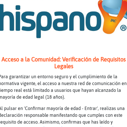
oooo
o en bañador voy
lguien se viene a dar una vuelta en coche est
ue aburrimiento de día
oy no tengo ganas de na
amas que de dormirme
Acceso a la Comunidad: Verificación de Requisitos
aja
Legales
ues a dormir jajajaja
Para garantizar un entorno seguro y el cumplimiento de la
iiii aquí estaría entonces 🤣🤣🤣
normativa vigente, el acceso a nuestra red de comunicación en
tiempo real está limitado a usuarios que hayan alcanzado la
abláis con bots, qué lástima!
mayoría de edad legal (18 años).
strellaDeMar}Suavexddd
Al pulsar en 'Confirmar mayoría de edad - Entrar', realizas una
D
declaración responsable manifestando que cumples con este
ue lastima de verdad
requisito de acceso. Asimismo, confirmas que has leído y