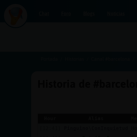
Chat
Foro
Blogs
Noticias
Iniciar
sesión
Portada
Historias
Canal #barcelona
Historia de #barcel
¡Chatea
sin
publicidad!
Hour
Alias
Me
[12:41]
Pinguino\ConInquietud
H
Crear
una