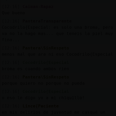
[12:16]
Caiman-Rapaz
Que bueno
[12:16]
PanteraTransparente
Cocodrilo{Especial: es solo una broma, pero
va no la hago mas... que teneis la piel muy
fina...
[12:16]
Pantera\SinRespeto
menos mal que ara ni eso Cocodrilo{Especial
[12:16]
Cocodrilo{Especial
broma es cuando ambos rien
[12:16]
Pantera\SinRespeto
porque quiero no porque no pueda
[12:16]
Cocodrilo{Especial
o eso le digo yo a mi chiquillo!
[12:16]
Lince{Paciente
en mis delirios de juventud me casqué un