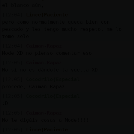
el blanco aún,
[12:04]
Lince{Paciente
pero como normalmente queda bien con
pescado y les tengo mucho respeto, me lo
tomo solo
[12:04]
Caiman-Rapaz
Mode XD no pienso comentar eso
[12:05]
Caiman-Rapaz
No si no es dándole la vuelta XD
[12:05]
Cocodrilo{Especial
procede, Caiman-Rapaz
[12:05]
Cocodrilo{Especial
:D
[12:05]
Caiman-Rapaz
No le digáis cosas a Mode!!!!
[12:05]
Lince{Paciente