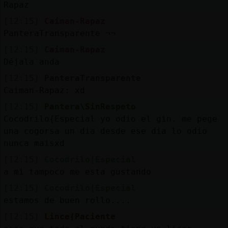
Rapaz
[12:15]
Caiman-Rapaz
PanteraTransparente ¬¬
[12:15]
Caiman-Rapaz
Déjala anda
[12:15]
PanteraTransparente
Caiman-Rapaz: xd
[12:15]
Pantera\SinRespeto
Cocodrilo{Especial yo odio el gin. me pege
una cogorsa un dia desde ese dia lo odio
nunca maisxd
[12:15]
Cocodrilo{Especial
a mi tampoco me esta gustando
[12:15]
Cocodrilo{Especial
estamos de buen rollo....
[12:15]
Lince{Paciente