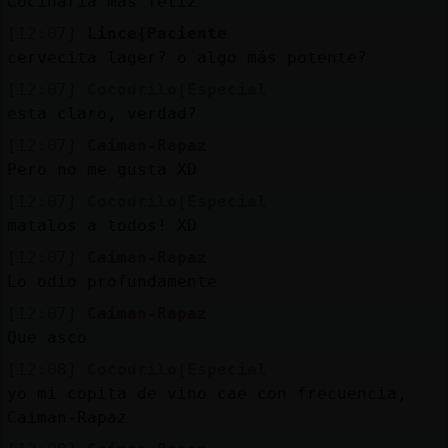
Cocinaria más feliz
[12:07]
Lince{Paciente
cervecita lager? o algo más potente?
[12:07]
Cocodrilo{Especial
esta claro, verdad?
[12:07]
Caiman-Rapaz
Pero no me gusta XD
[12:07]
Cocodrilo{Especial
matalos a todos! XD
[12:07]
Caiman-Rapaz
Lo odio profundamente
[12:07]
Caiman-Rapaz
Que asco
[12:08]
Cocodrilo{Especial
yo mi copita de vino cae con frecuencia,
Caiman-Rapaz