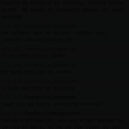
cuarto de botella de absenta, bonita noche
quedó. No puedo ni probarlo ahora, ni nada
anisado
[12:16]
Cocodrilo{Especial
no jodamos que no quiero cambiar mis
canones educacionales xd
[12:16]
Cocodrilo{Especial
[Lince{Paciente] xdddd
[12:16]
Cocodrilo{Especial
me paso eso con el vodka
[12:17]
Cocodrilo{Especial
o como narices se escriba
[12:17]
Pantera\SinRespeto
juas eso es burro Lince{Pacientexd
[12:17]
PanteraTransparente
Cocodrilo{Especial: es una broma aunque no
se ria el otro, si no se rie igual es que