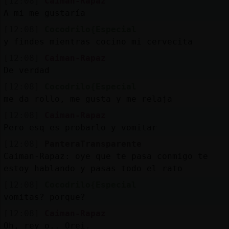
[12:08]
Caiman-Rapaz
A mi me gustaría
[12:08]
Cocodrilo{Especial
y findes mientras cocino mi cervecita
[12:08]
Caiman-Rapaz
De verdad
[12:08]
Cocodrilo{Especial
me da rollo, me gusta y me relaja
[12:08]
Caiman-Rapaz
Pero esq es probarlo y vomitar
[12:08]
PanteraTransparente
Caiman-Rapaz: oye que te pasa conmigo te
estoy hablando y pasas todo el rato
[12:08]
Cocodrilo{Especial
vomitas? porque?
[12:08]
Caiman-Rapaz
Oh, rey o.. Orei.