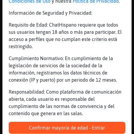
Condiciones de Uso
y nuestra
Política de Privacidad
.
Me da mucho asco
Información de Seguridad y Privacidad:
[12:10]
Cocodrilo{Especial
esta mas rica la crema de orujo
Requisito de Edad: ChatHispano requiere que todos
[12:10]
Caiman-Rapaz
sus usuarios tengan 18 años o más para participar. El
Soy de garganta sensible
acceso a perfiles que no cumplan este criterio está
restringido.
[12:10]
Cocodrilo{Especial
bien fresquita
Cumplimiento Normativo: En cumplimiento de la
[12:10]
Lince{Paciente
legislación de servicios de la sociedad de la
dime algo con lo que NO vomites
información, registramos los datos técnicos de
conexión (IP y puerto) por un periodo de 12 meses.
[12:10]
Caiman-Rapaz
XDD
Responsabilidad: Como plataforma de comunicación
[12:10]
Cocodrilo{Especial
abierta, cada usuario es responsable del
eso es..buah
cumplimiento de las normas de convivencia y del
contenido que genera en las salas.
[12:10]
Pantera\SinRespeto
solo os digo eso si sois capaz de tomar eso
Confirmar mayoría de edad - Entrar
y al sexto cubata os moris xdd