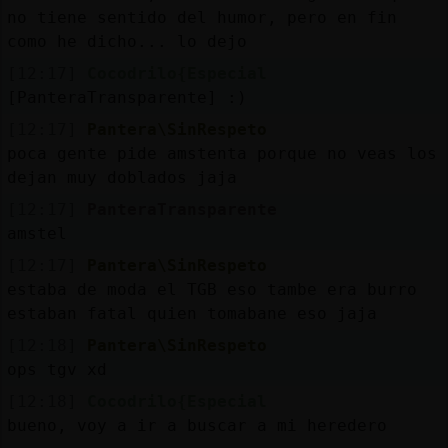
no tiene sentido del humor, pero en fin
como he dicho... lo dejo
[12:17]
Cocodrilo{Especial
[PanteraTransparente] :)
[12:17]
Pantera\SinRespeto
poca gente pide amstenta porque no veas los
dejan muy doblados jaja
[12:17]
PanteraTransparente
amstel
[12:17]
Pantera\SinRespeto
estaba de moda el TGB eso tambe era burro
estaban fatal quien tomabane eso jaja
[12:18]
Pantera\SinRespeto
ops tgv xd
[12:18]
Cocodrilo{Especial
bueno, voy a ir a buscar a mi heredero