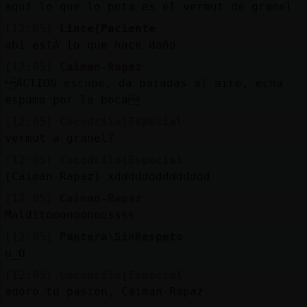
aquí lo que lo peta es el vermut de granel
[12:05]
Lince{Paciente
ahí está lo que hace daño
[12:05]
Caiman-Rapaz
ACTION escupe, da patadas al aire, echa
espuma por la boca
[12:05]
Cocodrilo{Especial
vermut a granel?
[12:05]
Cocodrilo{Especial
[Caiman-Rapaz] xdddddddddddddd
[12:05]
Caiman-Rapaz
Malditooooooooossss
[12:05]
Pantera\SinRespeto
o_O
[12:05]
Cocodrilo{Especial
adoro tu pasion, Caiman-Rapaz