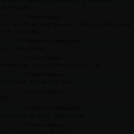
y salta Pantera\SinRespeto y aprende
hortografia
[12:14]
Caiman-Rapaz
Yo la última vez que salí tomé Ginebra rosa
con Seven Up
[12:14]
Pantera\SinRespeto
yo fanta reina
[12:14]
Caiman-Rapaz
Woman soy de no tomar alcohol, eh
[12:14]
Caiman-Rapaz
Pero ese día me los bebí
[12:14]
Caiman-Rapaz
XD
[12:14]
Pantera\SinRespeto
reina ni yo pedi fanta secas
[12:14]
Caiman-Rapaz
Le eche chuches dentro