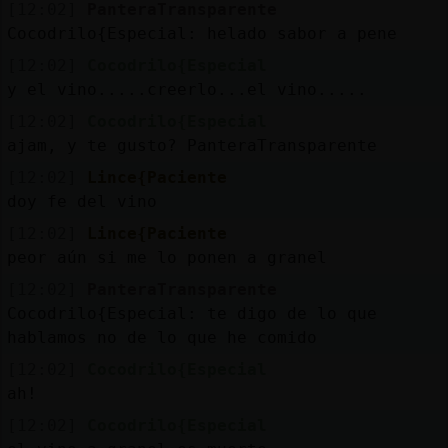
[12:02]
PanteraTransparente
Cocodrilo{Especial: helado sabor a pene
[12:02]
Cocodrilo{Especial
M
is
ro
s
y el vino.....creerlo...el vino.....
fo
[12:02]
Cocodrilo{Especial
ajam, y te gusto? PanteraTransparente
[12:02]
Lince{Paciente
R
e
g
is
tra
r
n
a
n
a
doy fe del vino
u
[12:02]
Lince{Paciente
c
l
peor aún si me lo ponen a granel
[12:02]
PanteraTransparente
Cocodrilo{Especial: te digo de lo que
M
á
s
e
s
tio
n
e
s
hablamos no de lo que he comido
g
[12:02]
Cocodrilo{Especial
ah!
[12:02]
Cocodrilo{Especial