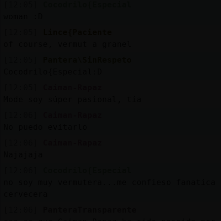
[12:05]
Cocodrilo{Especial
woman :D
[12:05]
Lince{Paciente
of course, vermut a granel
[12:05]
Pantera\SinRespeto
Cocodrilo{Especial:D
[12:05]
Caiman-Rapaz
Mode soy súper pasional, tía
[12:06]
Caiman-Rapaz
No puedo evitarlo
[12:06]
Caiman-Rapaz
Najajaja
[12:06]
Cocodrilo{Especial
no soy muy vermutera...me confieso fanatica
cervecera
[12:06]
PanteraTransparente