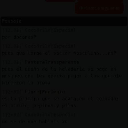
Historia siguiente
R
e
s
e
rv
a
r
lia
s
Mensaje
a
[12:01]
Cocodrilo{Especial
por docenas?
[12:01]
Cocodrilo{Especial
A
c
tu
a
liz
a
r
o
n
tra
s
e
ñ
a
pues que torpe el sector masculino...no?
c
[12:01]
PanteraTransparente
pues el dueño de la heladeria se pego un
mosqueo que les queria pegar a los que ole
A
c
tu
a
liz
a
r
irtu
a
hicieron la broma
IP
[12:02]
Lince{Paciente
v
l
es lo primero que se acaba en el colmado:
el pirulo, pepinos y pilas
[12:02]
Cocodrilo{Especial
M
is
lo
g
s
no se de que hablais xd
b