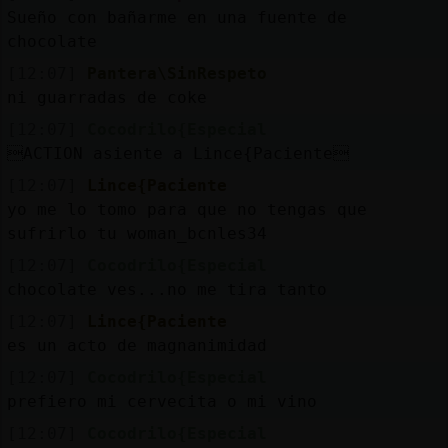
Sueño con bañarme en una fuente de
chocolate
[12:07]
Pantera\SinRespeto
ni guarradas de coke
[12:07]
Cocodrilo{Especial
ACTION asiente a Lince{Paciente
[12:07]
Lince{Paciente
yo me lo tomo para que no tengas que
sufrirlo tu woman_bcnles34
[12:07]
Cocodrilo{Especial
chocolate ves...no me tira tanto
[12:07]
Lince{Paciente
es un acto de magnanimidad
[12:07]
Cocodrilo{Especial
prefiero mi cervecita o mi vino
[12:07]
Cocodrilo{Especial