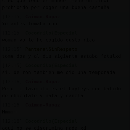
creo que todo el mundo tiene un licor
prohibido por coger una buena castaña
[12:15]
Caiman-Rapaz
Yo antes tomaba ron
[12:15]
Cocodrilo{Especial
woman yo le he cogido gusto rico
[12:15]
Pantera\SinRespeto
tome dos y al dia sigiente estaba fatalxd
[12:15]
Cocodrilo{Especial
si, de ron tambien me dio una temporada
[12:16]
Caiman-Rapaz
Pero mi favorito es el bayleys con batido
de chocolate y nata y canela
[12:16]
Caiman-Rapaz
Mmmmm
[12:16]
Cocodrilo{Especial
aqui no se discrimina nada xd