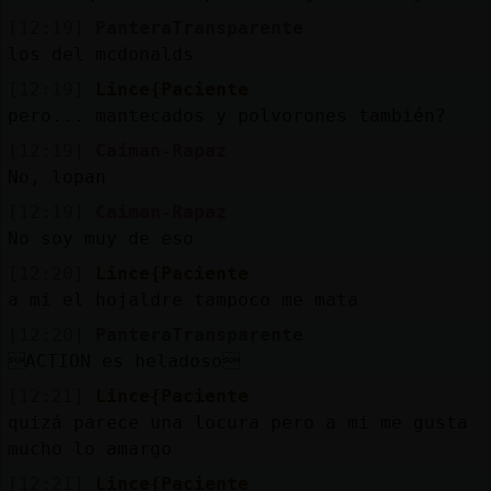
[12:19]
PanteraTransparente
los del mcdonalds
[12:19]
Lince{Paciente
pero... mantecados y polvorones también?
[12:19]
Caiman-Rapaz
No, lopan
[12:19]
Caiman-Rapaz
No soy muy de eso
[12:20]
Lince{Paciente
a mi el hojaldre tampoco me mata
[12:20]
PanteraTransparente
ACTION es heladoso
[12:21]
Lince{Paciente
quizá parece una locura pero a mi me gusta
mucho lo amargo
[12:21]
Lince{Paciente