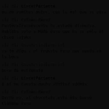
[12:08]
Lince{Paciente
no me vomites mujer, con lo mal que se pasa
[12:09]
Caiman-Rapaz
PanteraTransparente he estado dispersa.
Hablaba solo a Mode para que no se cele mi
chico jajaka
[12:09]
Cocodrilo{Especial
ya te digo y el regusto raro que queda en
la boca
[12:09]
Cocodrilo{Especial
boca de estropajo
[12:09]
Lince{Paciente
a mi me cuesta mucho vomitar además
[12:09]
Caiman-Rapaz
Barro no, el chocolate está más bueno.
Llámame rara