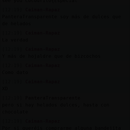
see you Cocodrilo{Especial
[12:19]
Caiman-Rapaz
PanteraTransparente soy más de dulces que
de helados
[12:19]
Caiman-Rapaz
La verdad
[12:19]
Caiman-Rapaz
Y más de hojaldre que de bizcochos
[12:19]
Caiman-Rapaz
Como dato
[12:19]
Caiman-Rapaz
XD
[12:19]
PanteraTransparente
pero si hay helados dulces, hasta con
chocolate
[12:19]
Caiman-Rapaz
Por si queréis comprarme alguna bandejita