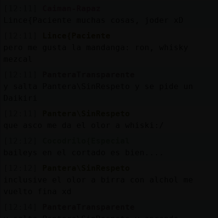
[12:11]
Caiman-Rapaz
Lince{Paciente muchas cosas, joder xD
[12:11]
Lince{Paciente
pero me gusta la mandanga: ron, whisky
mezcal
[12:11]
PanteraTransparente
y salta Pantera\SinRespeto y se pide un
Daikiri
[12:11]
Pantera\SinRespeto
que asco me da el olor a whiski:/
[12:12]
Cocodrilo{Especial
baileys en el cortado es bien....
[12:12]
Pantera\SinRespeto
inclusive el olor a birra con alchol me
vuelto fina xd
[12:14]
PanteraTransparente