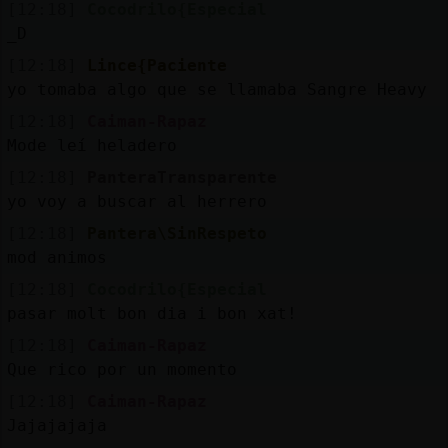
[12:18]
Cocodrilo{Especial
_D
[12:18]
Lince{Paciente
yo tomaba algo que se llamaba Sangre Heavy
[12:18]
Caiman-Rapaz
Mode leí heladero
[12:18]
PanteraTransparente
yo voy a buscar al herrero
[12:18]
Pantera\SinRespeto
mod animos
[12:18]
Cocodrilo{Especial
pasar molt bon dia i bon xat!
[12:18]
Caiman-Rapaz
Que rico por un momento
[12:18]
Caiman-Rapaz
Jajajajaja