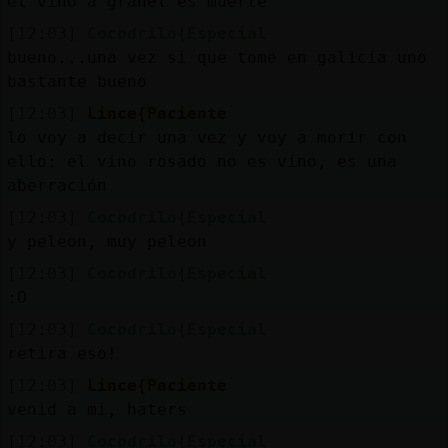
el vino a granel es muerte
[12:03]
Cocodrilo{Especial
bueno...una vez si que tome en galicia uno
bastante bueno
[12:03]
Lince{Paciente
lo voy a decir una vez y voy a morir con
ello: el vino rosado no es vino, es una
aberración
[12:03]
Cocodrilo{Especial
y peleon, muy peleon
[12:03]
Cocodrilo{Especial
:O
[12:03]
Cocodrilo{Especial
retira eso!
[12:03]
Lince{Paciente
venid a mi, haters
[12:03]
Cocodrilo{Especial