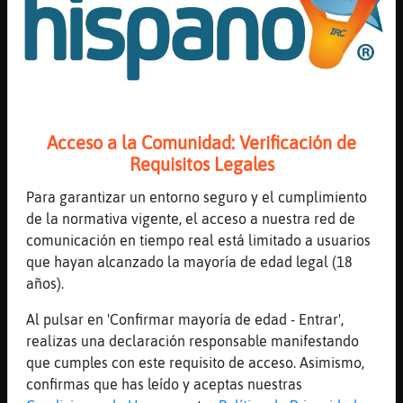
[12:09]
Lince{Paciente
el jager es eso que sabe a Listerine?
[12:10]
Cocodrilo{Especial
jager no me gusta :/
[12:10]
Lince{Paciente
Acceso a la Comunidad: Verificación de
a mi tampoco
Requisitos Legales
[12:10]
Pantera\SinRespeto
lopan no es un licor de hiervas sabe a
Para garantizar un entorno seguro y el cumplimiento
regaliz es dulce
de la normativa vigente, el acceso a nuestra red de
comunicación en tiempo real está limitado a usuarios
[12:10]
Pantera\SinRespeto
que hayan alcanzado la mayoría de edad legal (18
xd
años).
[12:10]
Caiman-Rapaz
En fin de año no puedo probar el champán
Al pulsar en 'Confirmar mayoría de edad - Entrar',
realizas una declaración responsable manifestando
[12:10]
Caiman-Rapaz
que cumples con este requisito de acceso. Asimismo,
Porque vómito también
confirmas que has leído y aceptas nuestras
[12:10]
Caiman-Rapaz