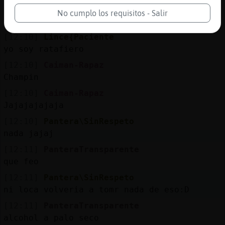
[12:10]
Cocodrilo{Especial
No cumplo los requisitos - Salir
pues un zumo de pi񡠰ara ti, Caiman-Rapaz
[12:10]
Lince{Paciente
yo soy ratafiero
[12:10]
Caiman-Rapaz
Champin
[12:10]
Caiman-Rapaz
Jajajajajaja
[12:10]
Pantera\SinRespeto
nada jajaj
[12:11]
PanteraTransparente
que feo
[12:11]
Pantera\SinRespeto
ni loca volveria a tomr nada de eso:D
[12:11]
PanteraTransparente
alcohol a palo seco