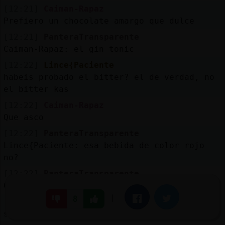
[12:21]
Caiman-Rapaz
Prefiero un chocolate amargo que dulce
[12:21]
PanteraTransparente
Caiman-Rapaz: el gin tonic
[12:22]
Lince{Paciente
habeis probado el bitter? el de verdad, no
el bitter kas
[12:22]
Caiman-Rapaz
Que asco
[12:22]
PanteraTransparente
Lince{Paciente: esa bebida de color rojo
no?
[12:22]
PanteraTransparente
Caiman-Rapaz: a mi tampoco me gusta
|
Facebook
Twitter
8
[12:22]
Lince{Paciente
si razgo