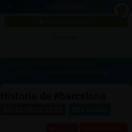
CHAT HISPANO
¡Chatea sin publicidad!
PUBLICIDAD
In
ic
ia
r
e
s
ió
n
s
Portada
Historias
Canal #barcelona
¡C
h
a
te
a
in
u
b
lic
id
a
d
2022-11-23
637ec30d4c2e4c67f45b4144
s
p
!
Historia de #barcelona
23/11/2022 12:01
923 visitas
C
re
a
r
n
a
u
e
n
ta
u
c
Reportar
Historia anterior