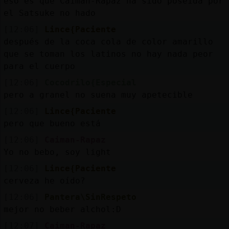
eso es que Caiman-Rapaz ha sido poseida por
el Satsuke no hado
[12:06]
Lince{Paciente
después de la coca cola de color amarillo
que se toman los latinos no hay nada peor
para el cuerpo
[12:06]
Cocodrilo{Especial
pero a granel no suena muy apetecible
[12:06]
Lince{Paciente
pero que bueno está
[12:06]
Caiman-Rapaz
Yo no bebo, soy light
[12:06]
Lince{Paciente
cerveza he oído?
[12:06]
Pantera\SinRespeto
mejor no beber alchol:D
[12:07]
Caiman-Rapaz