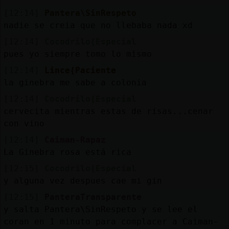
[12:14]
Pantera\SinRespeto
nadie se creia que no llebaba nada xd
[12:14]
Cocodrilo{Especial
pues yo siempre tomo lo mismo
[12:14]
Lince{Paciente
la ginebra me sabe a colonia
[12:14]
Cocodrilo{Especial
cervecita mientras estas de risas...cenar
con vino
[12:14]
Caiman-Rapaz
La Ginebra rosa está rica
[12:15]
Cocodrilo{Especial
y alguna vez despues cae mi gin
[12:15]
PanteraTransparente
y salta Pantera\SinRespeto y se lee el
coran en 1 minuto para complacer a Caiman-