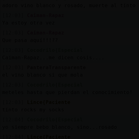
adoro vino blanco y rosado, muerte al tinto
[12:03]
Caiman-Rapaz
Ya estoy otra vez
[12:03]
Caiman-Rapaz
Que pasa aquí!!!??
[12:03]
Cocodrilo{Especial
Caiman-Rapaz...me dicen cosis....
[12:03]
PanteraTransparente
el vino blanco si que mola
[12:03]
Cocodrilo{Especial
meteles hasta que pierdan el conocimiento!
[12:03]
Lince{Paciente
tinto rocks my socks
[12:04]
Cocodrilo{Especial
yo siempre bebo blanco, sino...rosado
[12:04]
Lince{Paciente