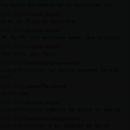
lo dulce en cambio me da muchísima sed
[12:21]
Caiman-Rapaz
A mi me flipa el hojaldre
[12:21]
Caiman-Rapaz
ME FLIPA! Con merengue mmmm. Una milhojas
[12:21]
Caiman-Rapaz
Que rico, por favor
[12:21]
PanteraTransparente
Lince{Paciente: la tonica sweppes de esa
no?
[12:21]
Lince{Paciente
buenísima
[12:21]
Caiman-Rapaz
Lince{Paciente también me gusta lo amargo
[12:21]
PanteraTransparente
Lince{Paciente: a mi tmabien me gusta