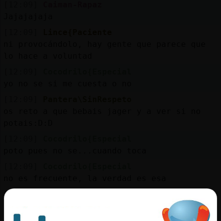
[12:09]
Caiman-Rapaz
Jajajajaja
[12:09]
Lince{Paciente
ni provocándolo, hay gente que parece que
lo hace a voluntad
[12:09]
Cocodrilo{Especial
yo no se si me cuesta o no
[12:09]
Pantera\SinRespeto
os reto a que bebais jager y a ver si no
potais:D:D
[12:09]
Cocodrilo{Especial
poto pues no se...cuando toca
[12:09]
Cocodrilo{Especial
no es frecuente, la verdad es esa
[12:09]
PanteraTransparente
y salta Pantera\SinRespeto y reta a todos a
beber jagger