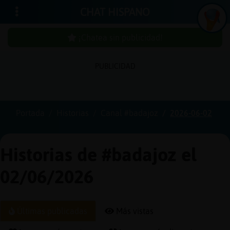
CHAT HISPANO
¡Chatea sin publicidad!
PUBLICIDAD
Iniciar
sesión
Portada
Historias
Canal #badajoz
2026-06-02
¡Chatea
sin
Historias de #badajoz el
publici
02/06/2026
Crear
Últimas publicadas
Más vistas
una
cuenta