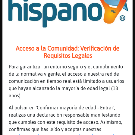
Mis
Canal #badajoz
-
02/06/2026 00:22
blogs
Caiman\Enorme
: >[ RatonInteresante ]
< no estar᳠desnudᮤote por ah�erdad?
RatonInteresante
: No mujer,siempre
Mis
me dejo los calcetines
foros
Acceso a la Comunidad: Verificación de
Caiman\Enorme
: Buf
Requisitos Legales
Caiman\Enorme
: Se me ha ca� un mito
Caiman\Enorme
: Me acaba de dar
Para garantizar un entorno seguro y el cumplimiento
Registr
repel�s y to
de la normativa vigente, el acceso a nuestra red de
un
...
comunicación en tiempo real está limitado a usuarios
canal
que hayan alcanzado la mayoría de edad legal (18
55 líneas de 3 usuarios
48 visitas
1 puntos
años).
Al pulsar en 'Confirmar mayoría de edad - Entrar',
Canal #badajoz
-
02/06/2026 00:01
Más
realizas una declaración responsable manifestando
gestion
que cumples con este requisito de acceso. Asimismo,
confirmas que has leído y aceptas nuestras
Culebra_Enorme
: :)