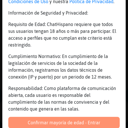
Condiciones de Uso
y nuestra
Política de Privacidad
.
RataElocuente
: Lo q no logren las
tetas de la kanela...
Información de Seguridad y Privacidad:
Culebra_Enorme
: No fueron solo las
tetas 🫦
Requisito de Edad: ChatHispano requiere que todos
RataElocuente
: No seas puerca
sus usuarios tengan 18 años o más para participar. El
Tiburon\Veloz
: ACTION a las wenas
acceso a perfiles que no cumplan este criterio está
...
restringido.
Cumplimiento Normativo: En cumplimiento de la
43 líneas de 3 usuarios
43 visitas
1 puntos
legislación de servicios de la sociedad de la
información, registramos los datos técnicos de
1
conexión (IP y puerto) por un periodo de 12 meses.
Responsabilidad: Como plataforma de comunicación
abierta, cada usuario es responsable del
cumplimiento de las normas de convivencia y del
contenido que genera en las salas.
PUBLICIDAD
Confirmar mayoría de edad - Entrar