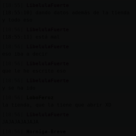
Mis
[18:55]
LibelulaFuerte
blogs
[18:55:10]
dando datos además de la tienda
y todo eso
[18:56]
LibelulaFuerte
[18:55:11]
está mal
Mis
foros
[18:56]
LibelulaFuerte
eso iba a decir
[18:56]
LibelulaFuerte
que le he escrito eso
Registr
un
[18:56]
LibelulaFuerte
canal
y se ha ido
[18:56]
LoboFeroz
la tienda, que la tiene que abrir XD
[18:56]
LibelulaFuerte
Más
JAJAJAJAJAJA
gestion
[18:56]
Hormiga-Breve