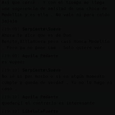
Así que cerré . Y con el tiempo me llega
una sugerencia de amistad de una chica de
Medellín y es ella . No vale ni para caldo
jajaja
[19:09]
Serpiente\Suave
Ahora te dice que es de Don
Benito,Villanueva pero casi nunca Medellín
. Pero ya no pone cam . Solo quiere ver
[19:09]
Aguila_Pedante
es voyeur
[19:10]
Serpiente\Suave
No sé si por morbo o si en algún momento
cumple y queda de verdad . Yo no le hago ni
caso .
[19:10]
Aguila_Pedante
quedarᠳi el contrario es interesante
[19:10]
LibelulaFuerte