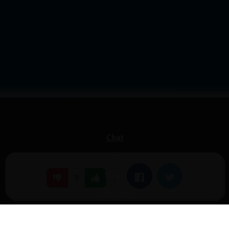
Chat
Foro
Blogs
|
Facebook
Twitter
9
Noticias
Normas