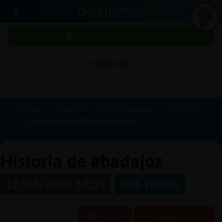
CHAT HISPANO
¡Chatea sin publicidad!
PUBLICIDAD
Iniciar
sesión
Portada
Historias
Canal #badajoz
2023-04-12
643746d268140360e50a404b
¡Chatea
sin
publici
Historia de #badajoz
12/04/2023 18:55
526 visitas
Crear
una
Reportar
Historia anterior
cuenta