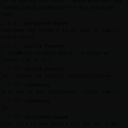
Yo sé que es una chica . Hace años entraba
cuando ponía mujerwapa27 y era nueva por
aquí
[19:07]
Serpiente\Suave
Hablamos por Skype y si me puso la cam y
logre verla
[19:07]
Aguila_Pedante
y qu頮�mero se pone ahora.. o sigue en
formol con el 27?
[19:08]
Aguila_Pedante
ah.. tonces no miente, Serpiente\Suave
[19:08]
LoboFeroz
y lo que es más importante...tiene cam!!!
[19:08]
LoboFeroz
XD
[19:08]
Serpiente\Suave
Pero ella lo que quería era ver más y más .