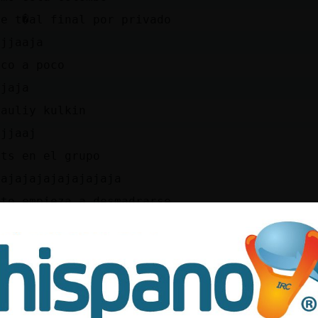
ue t�al final por privado
ajjaaja
oco a poco
ajaja
cauliy kulkin
ajjaaj
dts en el grupo
jajajajajajajajaja
sto empieza a desmadrarse
ajajaa
ueno chicos me piro
escansa
n placer Sergio
e va el jefe