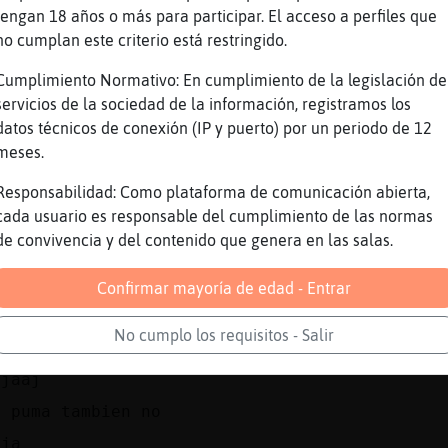
tengan 18 años o más para participar. El acceso a perfiles que
 saber
no cumplan este criterio está restringido.
os vemos otro d�a
Cumplimiento Normativo: En cumplimiento de la legislación de
erfecto
servicios de la sociedad de la información, registramos los
engo 3 pollos y van 3 ya
datos técnicos de conexión (IP y puerto) por un periodo de 12
meses.
ajajaja
i pinta tienes colega
Responsabilidad: Como plataforma de comunicación abierta,
cada usuario es responsable del cumplimiento de las normas
ajjaajajjaja va como una moto
de convivencia y del contenido que genera en las salas.
ajajaaj
ue crack
Confirmar mayoría de edad - Entrar
 tope con la cope
No cumplo los requisitos - Salir
e adelantado a usaim bolt
ajaaj
l puma tambien no
aja