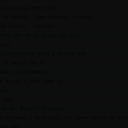
ajajajajaja madre mía
o he dejado. Como Michael Jackson
hao chicos...suerte...
ardas más en irte que un cojo
ajaja
ajajajajajaja deja a Sergio eeh
o te metas con el
ueno cocainómanos
se no va a tope como tu
ajaj
e voy
oca del Miguelito buena
en cuidado y mira para los lados antes de cru
adre mia