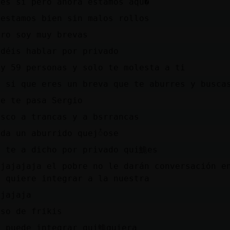
ues si pero ahora estamos aqu�
 estamos bien sin malos rollos
ero soy muy brevas
odéis hablar por privado
ay 59 personas y solo te molesta a ti
u si que eres un breva que te aburres y busca
ue te pasa Sergio
usco a trancas y a bsrrancas
ada un aburrido quejᮤose
a te a dicho por privado qui鮠es
ajajajaja el pobre no le darán conversación e
e quiere integrar a la nuestra
ajajaja
aso de frikis
e puede integrar qui鮠quiera