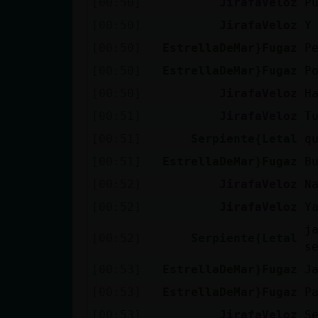
[00:50]
JirafaVeloz
P
cuenta
[00:50]
JirafaVeloz
Y
[00:50]
EstrellaDeMar}Fugaz
P
[00:50]
EstrellaDeMar}Fugaz
P
Reservar
[00:50]
JirafaVeloz
H
alias
[00:51]
JirafaVeloz
T
[00:51]
Serpiente{Letal
q
Actualizar
[00:51]
EstrellaDeMar}Fugaz
B
contraseña
[00:52]
JirafaVeloz
N
[00:52]
JirafaVeloz
Y
j
[00:52]
Serpiente{Letal
Actualizar
s
IP virtual
[00:53]
EstrellaDeMar}Fugaz
J
[00:53]
EstrellaDeMar}Fugaz
P
[00:53]
JirafaVeloz
S