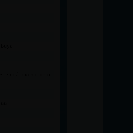
 buya
es será mucho peor
jaa