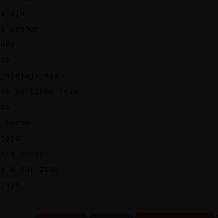
jajaja
ba apañap
paño
aja
ajajajajajaja
ste no tiene frio
nda
i sueño
ajaja
hora vengo
oy a por zumo
ajaja
k