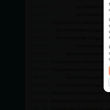
[00:57]
JirafaVeloz
A
[00:58]
JirafaVeloz
N
[00:58]
Hipopotamo}SinRespeto
p
[00:58]
EstrellaDeMar}Fugaz
T
[00:58]
EstrellaDeMar}Fugaz
J
[00:58]
JirafaVeloz
S
[00:58]
Serpiente{Letal
j
[00:58]
Hipopotamo}SinRespeto
j
[00:58]
Hipopotamo}SinRespeto
q
[00:58]
Serpiente{Letal
a
[00:58]
EstrellaDeMar}Fugaz
H
[00:59]
Hipopotamo}SinRespeto
j
[00:59]
Hipopotamo}SinRespeto
a
[00:59]
Hipopotamo}SinRespeto
j