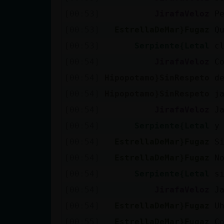
Mis blogs
[00:53]
JirafaVeloz
P
[00:53]
EstrellaDeMar}Fugaz
Q
[00:53]
Serpiente{Letal
c
Mis foros
[00:54]
JirafaVeloz
C
[00:54]
Hipopotamo}SinRespeto
d
[00:54]
Hipopotamo}SinRespeto
j
Registrar
un canal
[00:54]
JirafaVeloz
J
[00:54]
Serpiente{Letal
y
[00:54]
EstrellaDeMar}Fugaz
S
Más
[00:54]
EstrellaDeMar}Fugaz
N
gestiones
[00:54]
Serpiente{Letal
s
[00:54]
JirafaVeloz
J
[00:54]
EstrellaDeMar}Fugaz
U
[00:55]
EstrellaDeMar}Fugaz
C