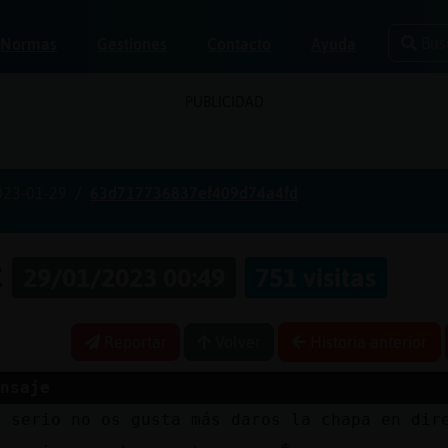
Bus
Normas
Gestiones
Contacto
Ayuda
PUBLICIDAD
023-01-29
63d717736837ef409d74a4fd
z
29/01/2023 00:49
751 visitas
Reportar
Volver
Historia anterior
nsaje
n serio no os gusta más daros la chapa en dir