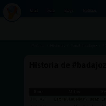
Chat
Foro
Blogs
Noticias
Iniciar
sesión
Portada
Historias
Canal #badajoz
2
Historia de #badajo
¡Chatea
sin
publicidad!
Hour
Alias
Me
[00:49]
EstrellaDeMar}Fugaz
E
Crear
una