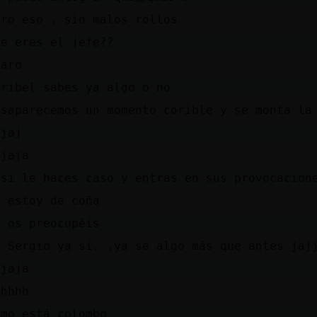
ero eso...sin malos rollos
ue eres el jefe??
laro
oribel sabes ya algo o no
esaparecemos un momento corible y se monta la
ajaj
ajaja
 si le haces caso y entras en sus provocacion
i estoy de coña
o os preocupéis
i Sergio ya si...ya se algo más que antes jaj
ajaja
hhhhh
omo está colombo