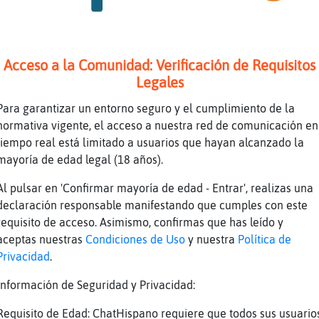
oy a dormir
asta otro ratito
Acceso a la Comunidad: Verificación de Requisitos
mpieza la fiesta
Legales
ues te vas a montar la fiesta tu solo aquí
Para garantizar un entorno seguro y el cumplimiento de la
di󳠡tope que te vaya bien chaval
normativa vigente, el acceso a nuestra red de comunicación en
ajajajajaja
tiempo real está limitado a usuarios que hayan alcanzado la
ajajaj
mayoría de edad legal (18 años).
l ya va atope
Al pulsar en 'Confirmar mayoría de edad - Entrar', realizas una
jaaj
declaración responsable manifestando que cumples con este
requisito de acceso. Asimismo, confirmas que has leído y
n placer Serpiente{Letal y Hipopotamo}SinResp
aceptas nuestras
Condiciones de Uso
y nuestra
Política de
o necesita nada mas
Privacidad
.
gualmente
Información de Seguridad y Privacidad:
gualmente Sergio 😘
Requisito de Edad: ChatHispano requiere que todos sus usuario
ues si