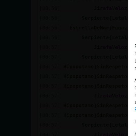
[00:56]
JirafaVeloz
V
[00:56]
Serpiente{Letal
h
[00:56]
EstrellaDeMar}Fugaz
E
[00:56]
Serpiente{Letal
p
[00:57]
JirafaVeloz
A
[00:57]
Serpiente{Letal
j
[00:57]
Hipopotamo}SinRespeto
j
[00:57]
Hipopotamo}SinRespeto
e
[00:57]
Hipopotamo}SinRespeto
a
[00:57]
JirafaVeloz
U
[00:57]
Hipopotamo}SinRespeto
n
[00:57]
Hipopotamo}SinRespeto
i
[00:57]
Serpiente{Letal
i
[00:57]
JirafaVeloz
P