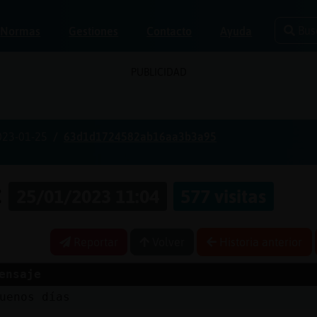
Bus
Normas
Gestiones
Contacto
Ayuda
PUBLICIDAD
023-01-25
63d1d1724582ab16aa3b3a95
z
25/01/2023 11:04
577 visitas
Reportar
Volver
Historia anterior
ensaje
uenos días