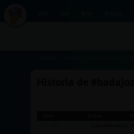
Chat
Foro
Blogs
Noticias
Iniciar
sesión
Portada
Historias
Canal #badajoz
2
Historia de #badajo
¡Chatea
sin
publicidad!
Hour
Alias
M
[11:04]
LinceNaranja
B
Crear
una