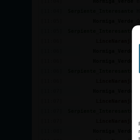
[11:04]
Hormiga_Verde
B
cuenta
[11:04]
Serpiente_Interesante
H
[11:05]
Hormiga_Verde

[11:05]
Serpiente_Interesante
N
Reservar
[11:06]
LinceNaranja
N
alias
[11:06]
Hormiga_Verde
Y
[11:06]
Hormiga_Verde
J
Actualizar
[11:06]
Serpiente_Interesante
T
contraseña
[11:06]
LinceNaranja
U
[11:07]
Hormiga_Verde
F
[11:07]
LinceNaranja
E
Actualizar
[11:07]
Serpiente_Interesante
S
IP virtual
[11:07]
LinceNaranja
P
[11:08]
Hormiga_Verde
Y