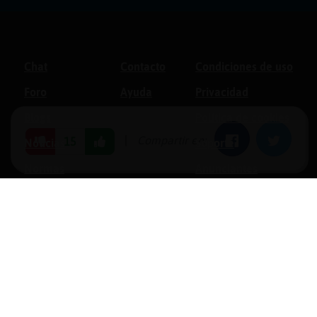
Chat
Contacto
Condiciones de uso
Foro
Ayuda
Privacidad
Blogs
Política de cookies
|
Compartir en:
Facebook
Twitter
15
Noticias
Soporte
Normas
Anunciantes
Estadísticas
Historias
Tu foro gratis