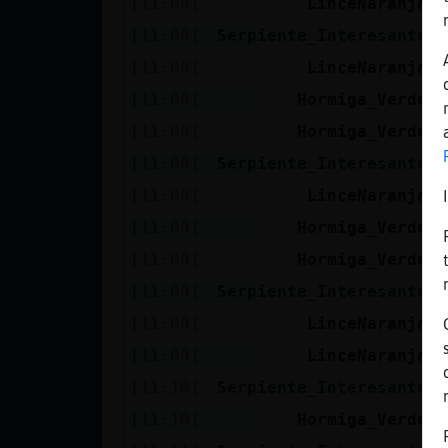
[11:08]
LinceNaranja
H
Mis blogs
[11:08]
Serpiente_Interesante
O
[11:08]
LinceNaranja
3
Mis foros
[11:08]
Hormiga_Verde
L
[11:08]
Hormiga_Verde
Y
[11:08]
Serpiente_Interesante
3
Registrar
[11:08]
LinceNaranja
S
un canal
[11:09]
Hormiga_Verde
P
[11:09]
Hormiga_Verde
J
[11:09]
Serpiente_Interesante
E
Más
[11:09]
LinceNaranja
B
gestiones
[11:09]
LinceNaranja
P
[11:10]
Serpiente_Interesante
B
[11:10]
Hormiga_Verde
Y