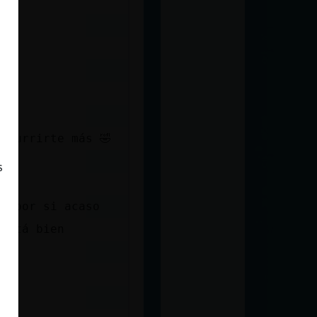
aburrirte más 🤣
s
as por si acaso
 está bien