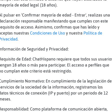
asta que te hartas
mayoría de edad legal (18 años).
 tienes algo mejor que hacer
Al pulsar en 'Confirmar mayoría de edad - Entrar', realizas una
 años debe hacer desde que no entraba yo
declaración responsable manifestando que cumples con este
o que hace el aburrimiento
requisito de acceso. Asimismo, confirmas que has leído y
o soy nuevo
aceptas nuestras
Condiciones de Uso
y nuestra
Política de
Privacidad
.
 a񯳠ganados, jjjjj
í, eso es, entras en ratos de aburrimiento a 
Información de Seguridad y Privacidad:
or lo menos ves pasar las horas
Requisito de Edad: ChatHispano requiere que todos sus usuario
ajaja
tengan 18 años o más para participar. El acceso a perfiles que
no cumplan este criterio está restringido.
s como jugar al bingo. Nunca toca, pero entr
ufff el tiempo es oro, si echas un buen rato
Cumplimiento Normativo: En cumplimiento de la legislación de
servicios de la sociedad de la información, registramos los
ero por lo general no es que de mucho de sí
datos técnicos de conexión (IP y puerto) por un periodo de 12
ueno, si alguna vez da algo
meses.
o para reírme lo veo muy bien jajajaja
Responsabilidad: Como plataforma de comunicación abierta,