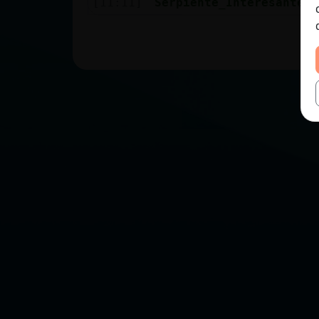
[11:11]
Serpiente_Interesante
P