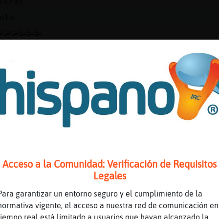
uenas
ola
🥳🥳🥳🥳🥳
o es que la cosa est頭uy animada
o parece
a te digo y tan animada
ajajaja
opo estᠡ tope, jjjjj
na fiesta 🤣
iesta party🤤🤤🤤
stos canales hace ya años que están decrépit
Acceso a la Comunidad: Verificación de Requisitos
e entra por inercia
Legales
ues sí
Para garantizar un entorno seguro y el cumplimiento de la
a te digo y perfiles falsos amanta
normativa vigente, el acceso a nuestra red de comunicación en
tiempo real está limitado a usuarios que hayan alcanzado la