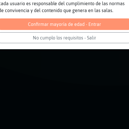
ues genial, si uno echa unas risas ya hizo a
cada usuario es responsable del cumplimiento de las normas
de convivencia y del contenido que genera en las salas.
Reportar
Volver
Historia anterior
Confirmar mayoría de edad - Entrar
No cumplo los requisitos - Salir