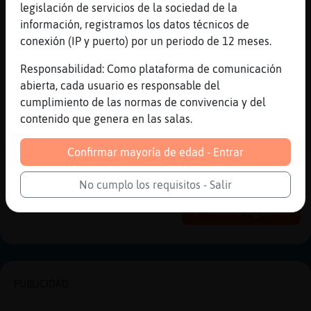
XD
legislación de servicios de la sociedad de la
[20:33]
AnguilaBrillante
información, registramos los datos técnicos de
se supone que eso esta prohibido en las
conexión (IP y puerto) por un periodo de 12 meses.
normas
Responsabilidad: Como plataforma de comunicación
[20:33]
Jirafa{ConInquietud
abierta, cada usuario es responsable del
bueno, la prohibici󮠡qu�s a la carta
cumplimiento de las normas de convivencia y del
[20:34]
Jirafa{ConInquietud
contenido que genera en las salas.
seg�n se levanten algunos y el d�que hayan
tenido
Confirmar mayoría de edad - Entrar
Reportar
Historia anterior
No cumplo los requisitos - Salir
Historia siguiente
PUBLICIDAD