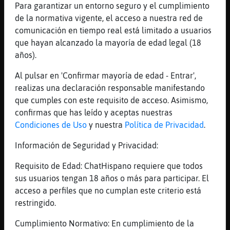
Para garantizar un entorno seguro y el cumplimiento
[20:31]
AnguilaBrillante
de la normativa vigente, el acceso a nuestra red de
ambas cosas
comunicación en tiempo real está limitado a usuarios
[20:31]
Jirafa{ConInquietud
que hayan alcanzado la mayoría de edad legal (18
si, verdad?
años).
[20:32]
AnguilaBrillante
Al pulsar en 'Confirmar mayoría de edad - Entrar',
un poco de todo, asi empezo hace años el
realizas una declaración responsable manifestando
canal de Caceres y ya esta residual
que cumples con este requisito de acceso. Asimismo,
[20:32]
Jirafa{ConInquietud
confirmas que has leído y aceptas nuestras
y resulta que ahora verᮠla pantalla en
Condiciones de Uso
y nuestra
Política de Privacidad
.
blanco, entrando y saliendo gente y los
Información de Seguridad y Privacidad:
pocos que hablan es para buscar sexo y
posiblemente es lo que les gusta
Requisito de Edad: ChatHispano requiere que todos
[20:33]
Jirafa{ConInquietud
sus usuarios tengan 18 años o más para participar. El
se harᮠmanualidades con las ofertas y
acceso a perfiles que no cumplan este criterio está
demandas
restringido.
[20:33]
Jirafa{ConInquietud
Cumplimiento Normativo: En cumplimiento de la