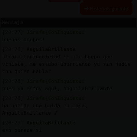
Historia siguiente
Mensaje
Reserva
[20:27]
Jirafa{ConInquietud
alias
buenas noches!
[20:28]
AnguilaBrillante
Jirafa{ConInquietud !! que bueno que
Actuali
viniste, me estaba aburriendo ya sin nadie
contras
con quien hablar
[20:28]
Jirafa{ConInquietud
pues ya estoy aqui, AnguilaBrillante
Actuali
[20:28]
Jirafa{ConInquietud
IP
ha habido una huida en masa,
virtual
AnguilaBrillante ?
[20:29]
AnguilaBrillante
eso parece si