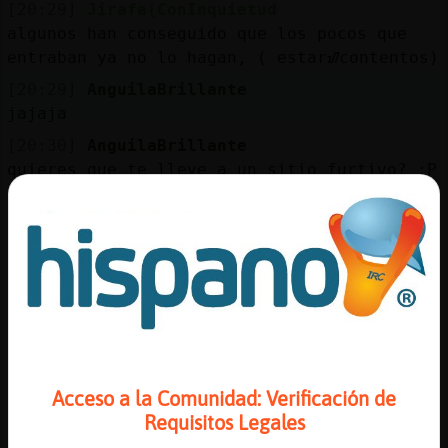
Mis
[20:29]
Jirafa{ConInquietud
blogs
algunos han conseguido que los pocos que
entraban ya no lo hagan, ( estarᮠcontentos)
[20:29]
AnguilaBrillante
jajaja
Mis
[20:30]
AnguilaBrillante
foros
quieres que te lleve a un sitio furtivo? :P
[20:30]
Jirafa{ConInquietud
prefieren dejar este canal como lugar de
Registr
citas a que haya un grupo de personas
un
charlando y riendo para pasar el rato
canal
[20:30]
Jirafa{ConInquietud
que curioso, verdad?
[20:30]
AnguilaBrillante
Más
los egos son fatales
Acceso a la Comunidad: Verificación de
gestion
[20:31]
Jirafa{ConInquietud
Requisitos Legales
pues no sabr�que decir si es ego o envidia