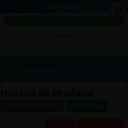
CHAT HISPANO
¡Chatea sin publicidad!
PUBLICIDAD
Iniciar
sesión
Portada
Historias
Canal #badajoz
2023-01-22
63cddd0d9f065d233e7477a1
¡Chatea
sin
publici
Historia de #badajoz
22/01/2023 20:27
638 visitas
Crear
una
Reportar
Historia anterior
cuenta