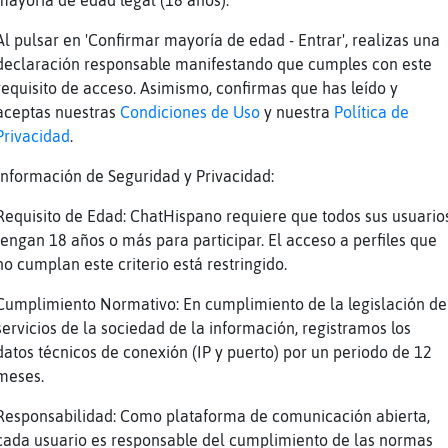
mayoría de edad legal (18 años).
a cortar que se me habe tarde
dices tia
Al pulsar en 'Confirmar mayoría de edad - Entrar', realizas una
declaración responsable manifestando que cumples con este
te en
requisito de acceso. Asimismo, confirmas que has leído y
b quede con un hombre de este chat
aceptas nuestras
Condiciones de Uso
y nuestra
Política de
é tal?
Privacidad
.
o volvimos a quedar
Información de Seguridad y Privacidad:
o?
Requisito de Edad: ChatHispano requiere que todos sus usuario
hijo porque se queria acostar conmigo y me me
tengan 18 años o más para participar. El acceso a perfiles que
entimiento
no cumplan este criterio está restringido.
Cumplimiento Normativo: En cumplimiento de la legislación de
no está nada bien
servicios de la sociedad de la información, registramos los
no, por eso lo deje
datos técnicos de conexión (IP y puerto) por un periodo de 12
meses.
e meter mano sin el consentimiento
ie pa estar con un pulpo prefiero kedarme sol
Responsabilidad: Como plataforma de comunicación abierta,
cada usuario es responsable del cumplimiento de las normas