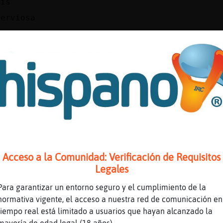
uis
nerviosa
quedado con alguien?
cita a ciegas
erio?
iente_Especial con quien?
e lo conociste?
tanos que ha pasado
Acceso a la Comunidad: Verificación de Requisitos
 unos d� por aqu�
Legales
 gusta esa persona?
Para garantizar un entorno seguro y el cumplimiento de la
l chat?
normativa vigente, el acceso a nuestra red de comunicación en
l chat
tiempo real está limitado a usuarios que hayan alcanzado la