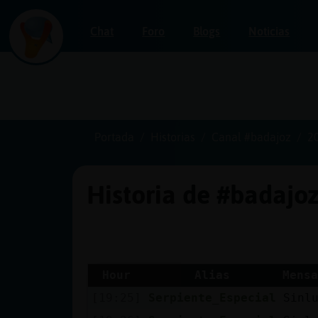
Chat
Foro
Blogs
Noticias
Iniciar
sesión
Portada
Historias
Canal #badajoz
2
Historia de #badajo
¡Chatea
sin
publicidad!
Hour
Alias
Mensa
[19:25]
Serpiente_Especial
Sinl
Crear
una