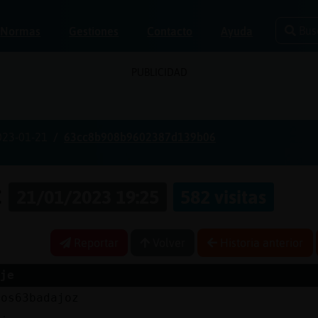
Bus
Normas
Gestiones
Contacto
Ayuda
PUBLICIDAD
023-01-21
63cc8b908b9602387d139b06
z
21/01/2023 19:25
582 visitas
Reportar
Volver
Historia anterior
je
uos63badajoz