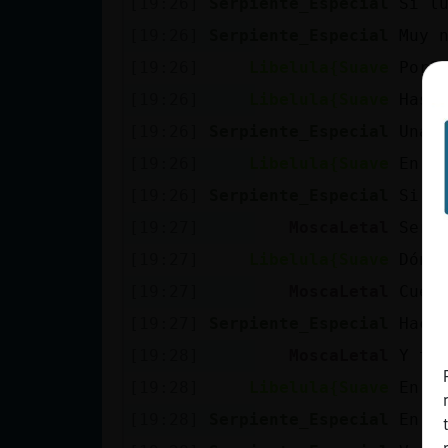
[19:26]
Serpiente_Especial
Si l
cuenta
[19:26]
Serpiente_Especial
Muy 
[19:26]
Libelula{Suave
Por?
[19:26]
Libelula{Suave
Has 
Reservar
[19:26]
Serpiente_Especial
Una 
alias
[19:26]
Libelula{Suave
En s
[19:26]
Serpiente_Especial
Si
Actualizar
[19:27]
MoscaLetal
Serp
contraseña
[19:27]
Libelula{Suave
Dónd
[19:27]
MoscaLetal
Cuen
[19:27]
Serpiente_Especial
Hace
Actualizar
[19:28]
MoscaLetal
Y te
IP virtual
[19:28]
Libelula{Suave
En e
[19:28]
Serpiente_Especial
En e