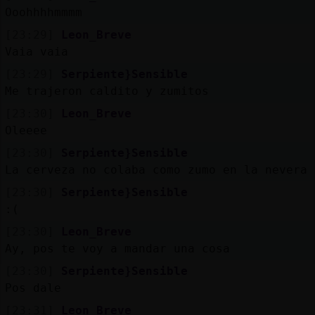
Mis
Ooohhhhmmmm
blogs
[23:29]
Leon_Breve
Vaia vaia
[23:29]
Serpiente}Sensible
Mis
Me trajeron caldito y zumitos
foros
[23:30]
Leon_Breve
Oleeee
[23:30]
Serpiente}Sensible
Registr
La cerveza no colaba como zumo en la nevera
un
[23:30]
Serpiente}Sensible
canal
:(
[23:30]
Leon_Breve
Ay, pos te voy a mandar una cosa
Más
[23:30]
Serpiente}Sensible
gestion
Pos dale
[23:31]
Leon_Breve