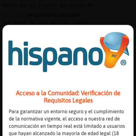
Parte de mi regalo de reyes XD
[23:31]
Serpiente}Sensible
Que bien te has portao jodio
[23:31]
Serpiente}Sensible
XD
[23:31]
Leon_Breve
XD
[23:32]
Leon_Breve
Pensaba que me había portado peor
[23:32]
Serpiente}Sensible
Jajajaja
Acceso a la Comunidad: Verificación de
Requisitos Legales
[23:32]
Leon_Breve
Pero los reyes han visto un poco de luz en
Para garantizar un entorno seguro y el cumplimiento
mi alma
de la normativa vigente, el acceso a nuestra red de
[23:32]
Serpiente}Sensible
comunicación en tiempo real está limitado a usuarios
To_Pocho te he felicitado el año?
que hayan alcanzado la mayoría de edad legal (18