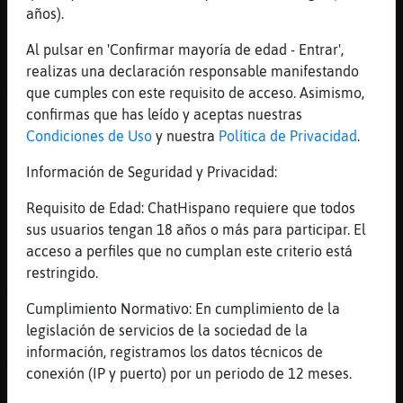
años).
[23:32]
Serpiente}Sensible
La tienes inmaculada todavía
Al pulsar en 'Confirmar mayoría de edad - Entrar',
[23:32]
Serpiente}Sensible
realizas una declaración responsable manifestando
XD
que cumples con este requisito de acceso. Asimismo,
confirmas que has leído y aceptas nuestras
[23:33]
Leon_Breve
Condiciones de Uso
y nuestra
Política de Privacidad
.
El alma?
[23:33]
Leon_Breve
Información de Seguridad y Privacidad:
No digo na... Que to se sabe
Requisito de Edad: ChatHispano requiere que todos
[23:33]
Serpiente}Sensible
sus usuarios tengan 18 años o más para participar. El
Buuu
acceso a perfiles que no cumplan este criterio está
[23:33]
Serpiente}Sensible
restringido.
Alasdecristal que nick más poético
Cumplimiento Normativo: En cumplimiento de la
bienvenid@!!!
legislación de servicios de la sociedad de la
[23:34]
Leon_Breve
información, registramos los datos técnicos de
Alasdecristal a mi me gusta tamien
conexión (IP y puerto) por un periodo de 12 meses.
[23:34]
Serpiente}Sensible