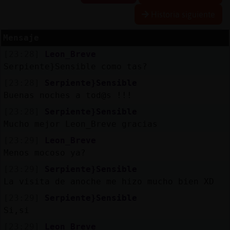
Historia siguiente
Mensaje
Reserva
[23:28]
Leon_Breve
alias
Serpiente}Sensible como tas?
[23:28]
Serpiente}Sensible
Buenas noches a tod@s !!!
Actuali
[23:28]
Serpiente}Sensible
contras
Mucho mejor Leon_Breve gracias
[23:29]
Leon_Breve
Menos mocoso ya?
Actuali
[23:29]
Serpiente}Sensible
IP
La visita de anoche me hizo mucho bien XD
virtual
[23:29]
Serpiente}Sensible
Si,si
[23:29]
Leon_Breve