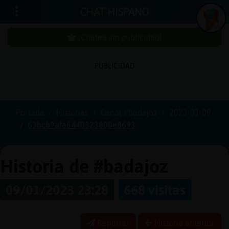
CHAT HISPANO
¡Chatea sin publicidad!
PUBLICIDAD
Iniciar
sesión
Portada
Historias
Canal #badajoz
2023-01-09
63bcb9afa6440323800e8693
¡Chatea
sin
publici
Historia de #badajoz
09/01/2023 23:28
668 visitas
Crear
una
Reportar
Historia anterior
cuenta