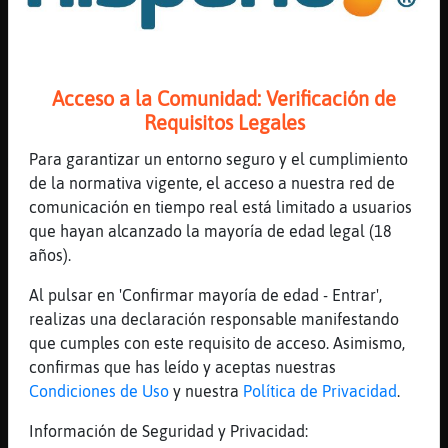
[15:18]
EstrellaDeMar\Naranja
a mi si Delfin\Insufrible
[15:18]
Delfin\Insufrible
Acceso a la Comunidad: Verificación de
m᳠de un 5 no saqu頮unca
Requisitos Legales
[15:18]
EstrellaDeMar\Naranja
Para garantizar un entorno seguro y el cumplimiento
me llamaban en 3 y 4 de eso
de la normativa vigente, el acceso a nuestra red de
[15:19]
Delfin\Insufrible
comunicación en tiempo real está limitado a usuarios
y en 4ڠno la d�
que hayan alcanzado la mayoría de edad legal (18
[15:19]
EstrellaDeMar\Naranja
años).
el pelota de la profe
Al pulsar en 'Confirmar mayoría de edad - Entrar',
[15:19]
EstrellaDeMar\Naranja
realizas una declaración responsable manifestando
una tal marina
que cumples con este requisito de acceso. Asimismo,
[15:19]
EstrellaDeMar\Naranja
confirmas que has leído y aceptas nuestras
que hablbamos aparte de la clase
Condiciones de Uso
y nuestra
Política de Privacidad
.
[15:19]
EstrellaDeMar\Naranja
Información de Seguridad y Privacidad:
de nuestras vidas