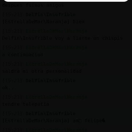
despues fuimos amigos
[15:21]
Delfin\Insufrible
[EstrellaDeMar\Naranja] bien
[15:21]
EstrellaDeMar\Naranja
Delfin\Insufrible voy a liarme un chispis
[15:21]
EstrellaDeMar\Naranja
a continuacion
[15:21]
EstrellaDeMar\Naranja
saldra mi otra personalidad
[15:21]
Delfin\Insufrible
ok...
[15:21]
EstrellaDeMar\Naranja
tendre telepatia
[15:21]
Delfin\Insufrible
[EstrellaDeMar\Naranja] ߲am󮠯 felipe�
[15:21]
EstrellaDeMar\Naranja