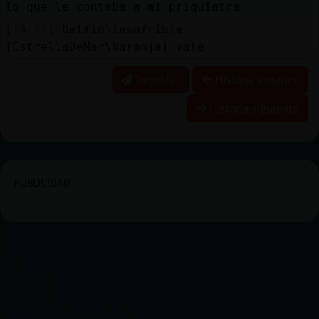
lo que le contaba a mi priquiatra
[15:23]
Delfin\Insufrible
[EstrellaDeMar\Naranja] vale
Reportar
Historia anterior
Historia siguiente
PUBLICIDAD