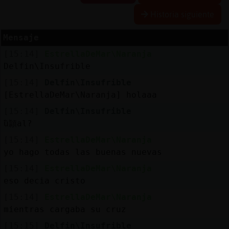
Historia siguiente
Mensaje
Reserva
[15:14]
EstrellaDeMar\Naranja
alias
Delfin\Insufrible
[15:14]
Delfin\Insufrible
[EstrellaDeMar\Naranja] holaaa
Actuali
[15:14]
Delfin\Insufrible
contras
߱u頴al?
[15:14]
EstrellaDeMar\Naranja
yo hago todas las buenas nuevas
Actuali
[15:14]
EstrellaDeMar\Naranja
IP
eso decia cristo
virtual
[15:14]
EstrellaDeMar\Naranja
mientras cargaba su cruz
[15:15]
Delfin\Insufrible