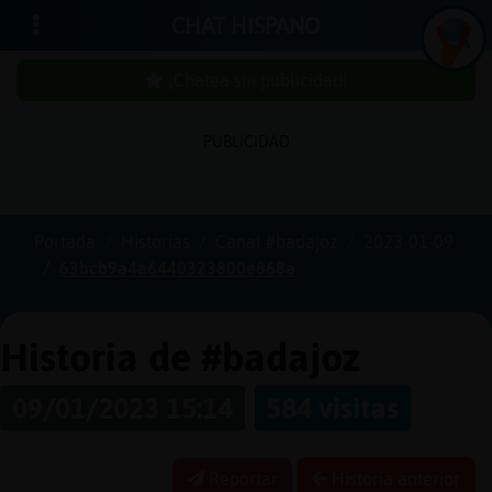
CHAT HISPANO
¡Chatea sin publicidad!
PUBLICIDAD
Iniciar
sesión
Portada
Historias
Canal #badajoz
2023-01-09
63bcb9a4a6440323800e868a
¡Chatea
sin
publici
Historia de #badajoz
09/01/2023 15:14
584 visitas
Crear
una
Reportar
Historia anterior
cuenta