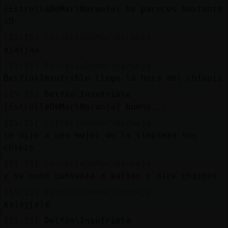
Mis
[EstrellaDeMar\Naranja] te pareces bastante
blogs
xD
[15:15]
EstrellaDeMar\Naranja
ajajjaa
Mis
[15:15]
EstrellaDeMar\Naranja
foros
Delfin\Insufrible llego la hora del chispis
[15:15]
Delfin\Insufrible
[EstrellaDeMar\Naranja] bueno...
Registr
[15:15]
EstrellaDeMar\Naranja
un
le dije a una mujer de la limpieza los
canal
chspis
[15:15]
EstrellaDeMar\Naranja
y se pone contenta a saltar y dice chispis
[15:15]
EstrellaDeMar\Naranja
Más
kajajjaja
gestion
[15:15]
Delfin\Insufrible