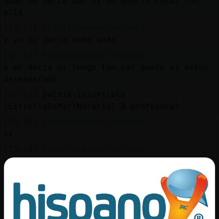
quue me decia que si me queria casar con
ella
[15:17]
EstrellaDeMar\Naranja
y yo le decia anda anda
[15:17]
EstrellaDeMar\Naranja
y me decia ni tengo tan mal gusto ni estoy
desesperada
[15:17]
Delfin\Insufrible
[EstrellaDeMar\Naranja] ߬a profesora?
[15:18]
EstrellaDeMar\Naranja
si
[15:18]
EstrellaDeMar\Naranja
siempre me decia que si me casaba con ella
[15:18]
EstrellaDeMar\Naranja
era la profesora de musica
[15:18]
Delfin\Insufrible
esa asignatura nunca me gust�