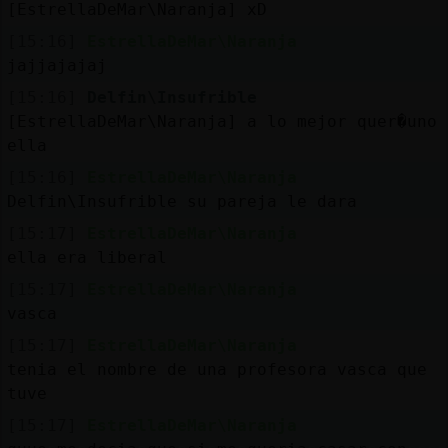
[EstrellaDeMar\Naranja] xD
[15:16]
EstrellaDeMar\Naranja
jajjajajaj
[15:16]
Delfin\Insufrible
[EstrellaDeMar\Naranja] a lo mejor quer�uno
ella
[15:16]
EstrellaDeMar\Naranja
Delfin\Insufrible su pareja le dara
[15:17]
EstrellaDeMar\Naranja
ella era liberal
[15:17]
EstrellaDeMar\Naranja
vasca
[15:17]
EstrellaDeMar\Naranja
tenia el nombre de una profesora vasca que
tuve
[15:17]
EstrellaDeMar\Naranja