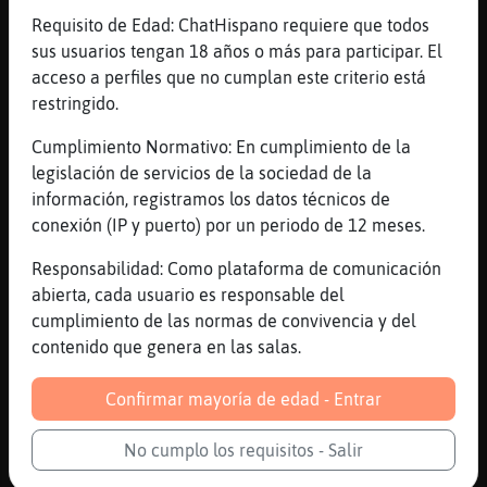
Requisito de Edad: ChatHispano requiere que todos
[15:19]
Delfin\Insufrible
sus usuarios tengan 18 años o más para participar. El
[EstrellaDeMar\Naranja] siempre hay una de
acceso a perfiles que no cumplan este criterio está
esas que se mete en todo
restringido.
[15:19]
EstrellaDeMar\Naranja
yo me despedi antes de ser su amigo
Cumplimiento Normativo: En cumplimiento de la
legislación de servicios de la sociedad de la
[15:19]
EstrellaDeMar\Naranja
información, registramos los datos técnicos de
con mucho cariño
conexión (IP y puerto) por un periodo de 12 meses.
[15:20]
EstrellaDeMar\Naranja
y me delate en el momento de que me ugstaba
Responsabilidad: Como plataforma de comunicación
abierta, cada usuario es responsable del
[15:20]
EstrellaDeMar\Naranja
cumplimiento de las normas de convivencia y del
y mis amigos dijeron le gusta
contenido que genera en las salas.
[15:20]
EstrellaDeMar\Naranja
y ella me puso cara de mala ostia
Confirmar mayoría de edad - Entrar
[15:20]
EstrellaDeMar\Naranja
la profesora
No cumplo los requisitos - Salir
[15:20]
EstrellaDeMar\Naranja