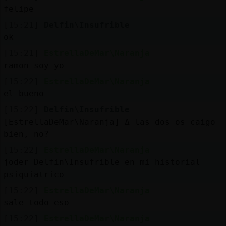
felipe
[15:21]
Delfin\Insufrible
ok
[15:21]
EstrellaDeMar\Naranja
ramon soy yo
[15:22]
EstrellaDeMar\Naranja
el bueno
[15:22]
Delfin\Insufrible
[EstrellaDeMar\Naranja] ߡ las dos os caigo
bien, no?
[15:22]
EstrellaDeMar\Naranja
joder Delfin\Insufrible en mi historial
psiquiatrico
[15:22]
EstrellaDeMar\Naranja
sale todo eso
[15:22]
EstrellaDeMar\Naranja