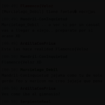
[00:49]
Flamenco{Veloz
[Murcielago_Debil] tiene fantas� necr󦩬as
[00:49]
Mandril-ConInquietud
Murcielago_Debil .. a ver si por un casual
vas a llegar a viejo.. preparate por si
acaso XD
[00:49]
ArdillaConPrisa
Este las hace realidad Flamenco{Veloz
[00:50]
Mandril-ConInquietud
Flamenco{Veloz XD
[00:50]
Murcielago_Debil
Mandril-ConInquietud jajaka como tu de solo
gordo feo y maricon no creo jajaja que pena
[00:50]
ArdillaConPrisa
Ves como iba al gimnasio?
[00:50]
SerpienteReal