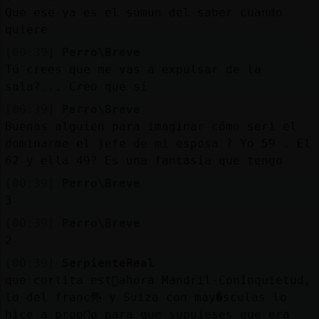
Que ese ya es el sumun del saber cuando
quiere
[00:39]
Perro\Breve
Tú crees que me vas a expulsar de la
sala?... Creo que sí
[00:39]
Perro\Breve
Buenas alguien para imaginar cómo seri el
dominarme el jefe de mi esposa ? Yo 59 . El
62 y ella 49? Es una fantasía que tengo
[00:39]
Perro\Breve
3
[00:39]
Perro\Breve
2
[00:39]
SerpienteReal
que cortita est᳠ahora Mandril-ConInquietud,
lo del franc鳬 y Suiza con may�sculas lo
hice a prop󳩴o para que supuieses que era