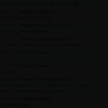
yo, pero no cogiste mi intenci�n.
[00:39]
ArdillaConPrisa
Madre mia Perro\Breve
[00:39]
Mandril-ConInquietud
suerte, Perro\Breve
[00:39]
Mandril-ConInquietud
es una fantasia facil de conseguir
[00:39]
Perro\Breve
1
[00:39]
Perro\Breve
Jajaja
[00:40]
Mandril-ConInquietud
claro que si.. 11, pero no te lo iba a
poner en bandeja tan pronto
[00:40]
SerpienteReal
jjajaajajaa