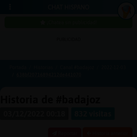
CHAT HISPANO
¡Chatea sin publicidad!
PUBLICIDAD
Iniciar
sesión
Portada
Historias
Canal #badajoz
2022-12-03
638bf20716894212de441070
¡Chatea
sin
publicidad!
Historia de #badajoz
03/12/2022 00:18
832 visitas
Crear
una
Reportar
Historia anterior
cuenta