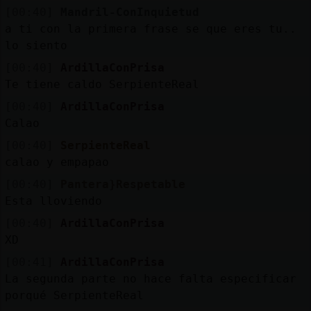
[00:40]
Mandril-ConInquietud
a ti con la primera frase se que eres tu..
lo siento
[00:40]
ArdillaConPrisa
Te tiene caldo SerpienteReal
[00:40]
ArdillaConPrisa
Calao
[00:40]
SerpienteReal
calao y empapao
[00:40]
Pantera}Respetable
Esta lloviendo
[00:40]
ArdillaConPrisa
XD
[00:41]
ArdillaConPrisa
La segunda parte no hace falta especificar
porqué SerpienteReal