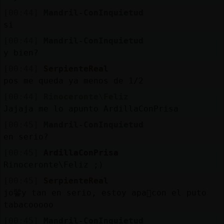
[00:44]
Mandril-ConInquietud
si
[00:44]
Mandril-ConInquietud
y bien?
[00:44]
SerpienteReal
pos me queda ya menos de 1/2
[00:44]
Rinoceronte\Feliz
Jajaja me lo apunto ArdillaConPrisa
[00:45]
Mandril-ConInquietud
en serio?
[00:45]
ArdillaConPrisa
Rinoceronte\Feliz ;)
[00:45]
SerpienteReal
jo鬠y tan en serio, estoy apa񡯠con el puto
tabacooooo
[00:45]
Mandril-ConInquietud