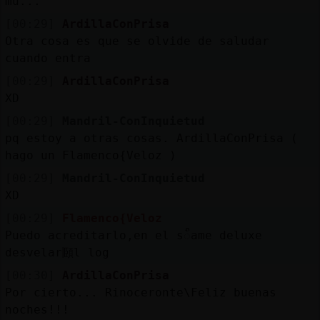
mu...
[00:29]
ArdillaConPrisa
Otra cosa es que se olvide de saludar
cuando entra
[00:29]
ArdillaConPrisa
XD
[00:29]
Mandril-ConInquietud
pq estoy a otras cosas. ArdillaConPrisa (
hago un Flamenco{Veloz )
[00:29]
Mandril-ConInquietud
XD
[00:29]
Flamenco{Veloz
Puedo acreditarlo,en el sᬶame deluxe
desvelar頥l log
[00:30]
ArdillaConPrisa
Por cierto... Rinoceronte\Feliz buenas
noches!!!