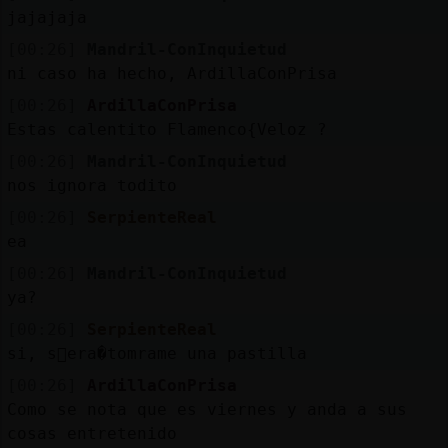
jajajaja
[00:26]
Mandril-ConInquietud
ni caso ha hecho, ArdillaConPrisa
[00:26]
ArdillaConPrisa
Estas calentito Flamenco{Veloz ?
[00:26]
Mandril-ConInquietud
nos ignora todito
[00:26]
SerpienteReal
ea
[00:26]
Mandril-ConInquietud
ya?
[00:26]
SerpienteReal
si, s󬯠era�tomrame una pastilla
[00:26]
ArdillaConPrisa
Como se nota que es viernes y anda a sus
cosas entretenido