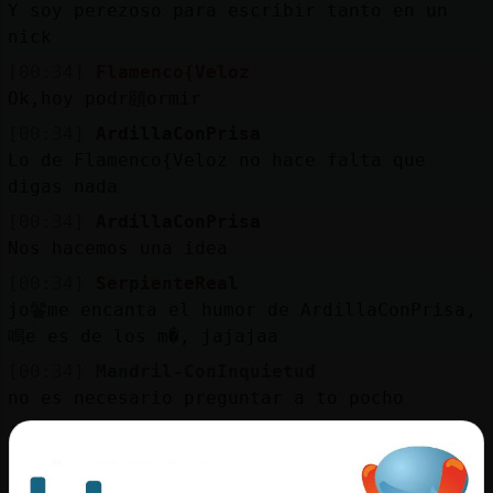
Y soy perezoso para escribir tanto en un
nick
[00:34]
Flamenco{Veloz
Ok,hoy podr頤ormir
[00:34]
ArdillaConPrisa
Lo de Flamenco{Veloz no hace falta que
digas nada
[00:34]
ArdillaConPrisa
Nos hacemos una idea
[00:34]
SerpienteReal
jo鬠me encanta el humor de ArdillaConPrisa,
鳴e es de los m�, jajajaa
[00:34]
Mandril-ConInquietud
no es necesario preguntar a to pocho
[00:35]
ArdillaConPrisa
Hay cosas que mejor no saber