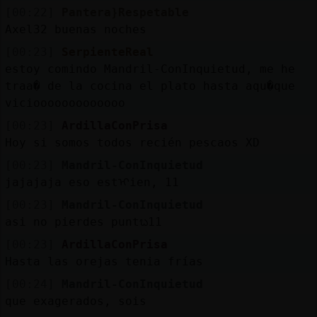
[00:22]
Pantera}Respetable
Axel32 buenas noches
[00:23]
SerpienteReal
estoy comindo Mandril-ConInquietud, me he
traa� de la cocina el plato hasta aqu�que
viciooooooooooooo
[00:23]
ArdillaConPrisa
Hoy si somos todos recién pescaos XD
[00:23]
Mandril-ConInquietud
jajajaja eso estᠢien, 11
[00:23]
Mandril-ConInquietud
asi no pierdes puntᬠ11
[00:23]
ArdillaConPrisa
Hasta las orejas tenia frías
[00:24]
Mandril-ConInquietud
que exagerados, sois