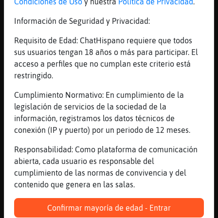
Condiciones de Uso
y nuestra
Política de Privacidad
.
[00:37]
ArdillaConPrisa
O la de los huevos de oro?
Información de Seguridad y Privacidad:
[00:37]
Mandril-ConInquietud
Requisito de Edad: ChatHispano requiere que todos
de querarse con alguna, mejor la de los
sus usuarios tengan 18 años o más para participar. El
huevos, no?
acceso a perfiles que no cumplan este criterio está
[00:37]
Pantera}Respetable
restringido.
La verdad que te Dan que pensar esas
Cumplimiento Normativo: En cumplimiento de la
preguntas
legislación de servicios de la sociedad de la
[00:37]
Pantera}Respetable
información, registramos los datos técnicos de
Jajaa
conexión (IP y puerto) por un periodo de 12 meses.
[00:37]
Mandril-ConInquietud
Responsabilidad: Como plataforma de comunicación
ya cenaste, 11?
abierta, cada usuario es responsable del
[00:38]
SerpienteReal
cumplimiento de las normas de convivencia y del
yo pienso lo mismo frank, estoy leyendo y
contenido que genera en las salas.
aprendiendo
[00:38]
SerpienteReal
Confirmar mayoría de edad - Entrar