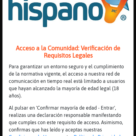
[00:35]
Flamenco{Veloz
Era para contrarrestar la proliferaci󮠤e
ChicosGym
[00:35]
SerpienteReal
tb, buena respuesta jajaja
[00:35]
Mandril-ConInquietud
Acceso a la Comunidad: Verificación de
los chicos gym tambi鮠la pueden tener to
Requisitos Legales
pocha.. o estar to pochos
[00:36]
ArdillaConPrisa
Para garantizar un entorno seguro y el cumplimiento
Entre los chicosgym y los morenos,morenito
de la normativa vigente, el acceso a nuestra red de
no sabemos con quien hablamos
comunicación en tiempo real está limitado a usuarios
que hayan alcanzado la mayoría de edad legal (18
[00:36]
SerpienteReal
años).
otraaaaaa
[00:36]
Mandril-ConInquietud
Al pulsar en 'Confirmar mayoría de edad - Entrar',
alguna preguntas mas Gallina_Locuaz ?
realizas una declaración responsable manifestando
que cumples con este requisito de acceso. Asimismo,
[00:36]
ArdillaConPrisa
confirmas que has leído y aceptas nuestras
A la gallina turuleta? Gallina_Locuaz