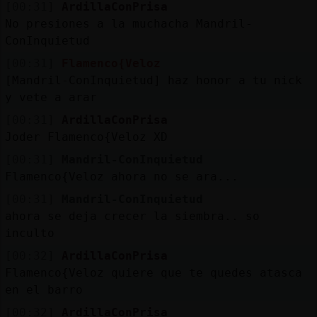
[00:31]
ArdillaConPrisa
No presiones a la muchacha Mandril-
ConInquietud
[00:31]
Flamenco{Veloz
[Mandril-ConInquietud] haz honor a tu nick
y vete a arar
[00:31]
ArdillaConPrisa
Joder Flamenco{Veloz XD
[00:31]
Mandril-ConInquietud
Flamenco{Veloz ahora no se ara...
[00:31]
Mandril-ConInquietud
ahora se deja crecer la siembra.. so
inculto
[00:32]
ArdillaConPrisa
Flamenco{Veloz quiere que te quedes atasca
en el barro
[00:32]
ArdillaConPrisa