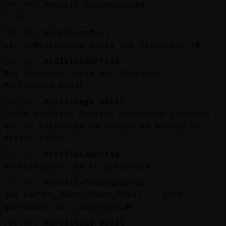
[00:48]
Mandril-ConInquietud
frio
[00:48]
SerpienteReal
si, lo�estabamos hasta que llegastse t�
[00:48]
ArdillaConPrisa
Muy abuerios hasta que llegaste
Murcielago_Debil
[00:48]
Murcielago_Debil
Todos vuestros muertos maricones inmundos
que no valeis pa na viejos de mierda asi
estais solos
[00:48]
ArdillaConPrisa
Necesitábamos de tu presencia
[00:48]
Mandril-ConInquietud
que carᣴer, Murcielago_Debil .. s󬯠te
queriamos dar conversaci�n
[00:48]
Murcielago_Debil