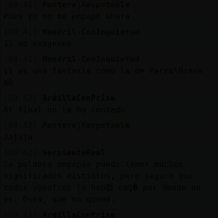
[00:41]
Pantera}Respetable
Pues yo no me empapo ahora
[00:41]
Mandril-ConInquietud
11 no exageres
[00:41]
Mandril-ConInquietud
11 es una fantasia como la de Perro\Breve
XD
[00:42]
ArdillaConPrisa
Al final no la ha contado
[00:42]
Pantera}Respetable
Jajaja
[00:42]
SerpienteReal
la palabra empapao puede tener muchos
significados distintos, pero seguro que
todos vosotros lo hab驳 cog� por donde no
es. Osea, que no quema.
[00:42]
ArdillaConPrisa