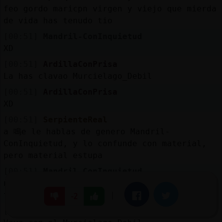
feo gordo maricpn virgen y viejo que mierda
de vida has tenudo tio
[00:51]
Mandril-ConInquietud
XD
[00:51]
ArdillaConPrisa
La has clavao Murcielago_Debil
[00:51]
ArdillaConPrisa
XD
[00:51]
SerpienteReal
a 鳴e le hablas de genero Mandril-
ConInquietud, y lo confunde con material,
pero material estupa
[00:51]
Mandril-ConInquietud
no te pongas nervioso escribiendo que no se
te entiende bien
|
Facebook
Twitter
-2
[00:52]
Pantera}Respetable