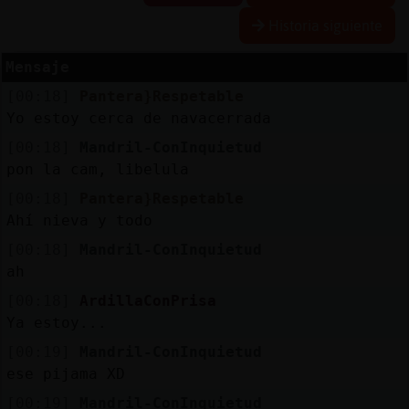
Historia siguiente
Mensaje
Reservar
[00:18]
Pantera}Respetable
alias
Yo estoy cerca de navacerrada
[00:18]
Mandril-ConInquietud
pon la cam, libelula
Actualizar
[00:18]
Pantera}Respetable
contraseña
Ahí nieva y todo
[00:18]
Mandril-ConInquietud
ah
Actualizar
[00:18]
ArdillaConPrisa
IP
Ya estoy...
virtual
[00:19]
Mandril-ConInquietud
ese pijama XD
[00:19]
Mandril-ConInquietud