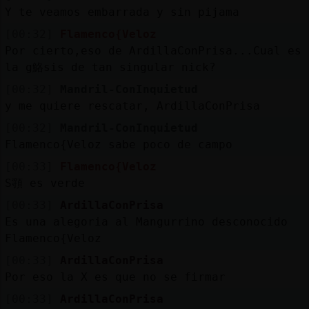
Y te veamos embarrada y sin pijama
[00:32]
Flamenco{Veloz
Por cierto,eso de ArdillaConPrisa...Cual es
la g鮥sis de tan singular nick?
[00:32]
Mandril-ConInquietud
y me quiere rescatar, ArdillaConPrisa
[00:32]
Mandril-ConInquietud
Flamenco{Veloz sabe poco de campo
[00:33]
Flamenco{Veloz
S頱 es verde
[00:33]
ArdillaConPrisa
Es una alegoria al Mangurrino desconocido
Flamenco{Veloz
[00:33]
ArdillaConPrisa
Por eso la X es que no se firmar
[00:33]
ArdillaConPrisa