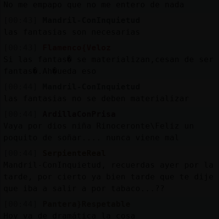
No me empapo que no me entero de nada
[00:43]
Mandril-ConInquietud
las fantasias son necesarias
[00:43]
Flamenco{Veloz
Si las fantas� se materializan,cesan de ser
fantas�.Ah�ueda eso
[00:44]
Mandril-ConInquietud
las fantasias no se deben materializar
[00:44]
ArdillaConPrisa
Vaya por dios niña Rinoceronte\Feliz un
poquito de soñar.... nunca viene mal
[00:44]
SerpienteReal
Mandril-ConInquietud, recuerdas ayer por la
tarde, por cierto ya bien tarde que te dije
que iba a salir a por tabaco...??
[00:44]
Pantera}Respetable
Hoy va de dramática la cosa