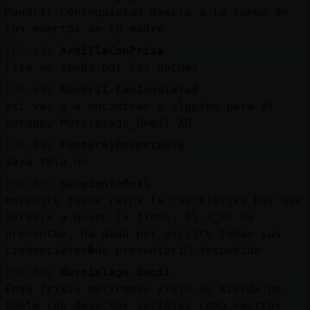
Mandril-ConInquietud dasela a la tumba de
los muertos de tu madre
[00:49]
ArdillaConPrisa
Este no sueña por las noches
[00:49]
Mandril-ConInquietud
asi vas a a encontrar a alguien para el
parque, Murcielago_Debil XD
[00:49]
Pantera}Respetable
Vaya tela no
[00:49]
SerpienteReal
morenito tiene raz󮬠y la raz󮠯bjetiva hay que
darsela a quien la tiene. El s󬯠se ha
presentao, ha dado por escrito todas sus
credenciales�de presentaci󮠹 despedida
[00:49]
Murcielago_Debil
Enga frikis maricomes viejo de mierda no
hablo con desechos sociales como vostros