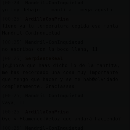
[00:24]
Mandril-ConInquietud
yo toy debajo mi mantita.. mega agusto
[00:25]
ArdillaConPrisa
Tiene ya tu temperatura cogida esa manta
Mandril-ConInquietud
[00:25]
Mandril-ConInquietud
no escribas con la boca llena, 11
[00:25]
SerpienteReal
jo頡hora que haas dicho lo de la mantita,
me has recordado una cosa muy importante
que tengo que hacer y se me hab�olvidado
completamente. Graciassss
[00:25]
Mandril-ConInquietud
vaya, 11
[00:25]
ArdillaConPrisa
Oye y Flamenco{Veloz que andará haciendo?
[00:25]
Mandril-ConInquietud