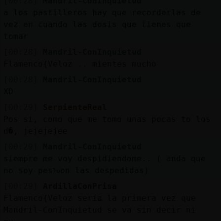
[00:28]
Mandril-ConInquietud
a los pastilleros hay que recorderlas de
vez en cuando las dosis que tienes que
tomar
[00:28]
Mandril-ConInquietud
Flamenco{Veloz .. mientes mucho
[00:28]
Mandril-ConInquietud
XD
[00:29]
SerpienteReal
Pos si, como que me tomo unas pocas to los
d�, jejejejee
[00:29]
Mandril-ConInquietud
siempre me voy despidiendome.. ( anda que
no soy pesᠣon las despedidas)
[00:29]
ArdillaConPrisa
Flamenco{Veloz sería la primera vez que
Mandril-ConInquietud se va sin decir ni