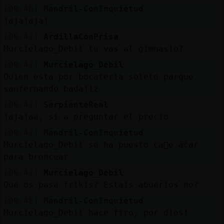
[00:46]
Mandril-ConInquietud
jajajajaj
[00:47]
ArdillaConPrisa
Murcielago_Debil tu vas al gimnasio?
[00:47]
Murcielago_Debil
Quien esta por bocateria solete parque
sanfernando badajiz
[00:47]
SerpienteReal
jajajaa, si a preguntar el precio
[00:47]
Mandril-ConInquietud
Murcielago_Debil se ha puesto ca񡠤e ẵcar
para broncear
[00:47]
Murcielago_Debil
Que os pasa frikis? Estais abuerios no?
[00:48]
Mandril-ConInquietud
Murcielago_Debil hace firo, por dios!