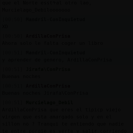
que el Norte esstᠰal otro lao,
Murcielago_Debilooooooo
[00:50]
Mandril-ConInquietud
XD
[00:50]
ArdillaConPrisa
Ahora solo le falta coger un libro
[00:51]
Mandril-ConInquietud
y aprender de genero, ArdillaConPrisa
[00:51]
Jirafa\ConPrisa
Buenas noches
[00:51]
ArdillaConPrisa
Buenas noches Jirafa\ConPrisa
[00:51]
Murcielago_Debil
ArdillaConPrisa que eres el tipicp viejo
virgen que esta amargado solo y en el
sillon no ? Tranqui te entiendo que nadie
te entre porqie es verte y salir corriendo