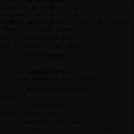
[00:21]
SerpienteReal
Cuando yo me pon�el "Traje de los
domingos", por aquellos entonces no entraba
aqu�eguramente ninguno de vosotr@s todav�.,
f�te si soy viejo yaaaaa
[00:21]
ArdillaConPrisa
Que te ponga la cam también
[00:21]
SerpienteReal
jajaja
[00:21]
ArdillaConPrisa
Asi no me siento solo en tu pantalla
[00:22]
Mandril-ConInquietud
axel32 !
[00:22]
ArdillaConPrisa
Buenas noches axel32
[00:22]
Mandril-ConInquietud
11 aqui tienes " usuarios frescos" XD