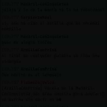
[00:27]
Mandril-ConInquietud
jajaja y lo de la manta te lo ha recordado?
[00:27]
SerpienteReal
si, ese ha sido el detalle que me encendi󠬡
bombilla
[00:27]
Mandril-ConInquietud
pues me alegro tonces
[00:27]
ArdillaConPrisa
Al final de cualquier palabra se crea una
sinergia
[00:28]
ArdillaConPrisa
Que bonito es el lenguaje
[00:28]
Flamenco{Veloz
[ArdillaConPrisa] recela de la Mandril-
ConInquietud,nos afea nuestra poca educaci󮠹
se marcha sin decir ni m�