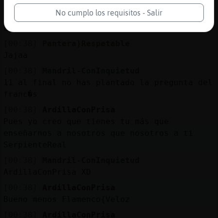
hoy ma dao x lee
No cumplo los requisitos - Salir
[00:38]
Pantera}Respetable
La conoces?
[00:38]
Pantera}Respetable
Jajaa
[00:38]
Mandril-ConInquietud
11 al final no has plantado la pregunta del
franc�s
[00:38]
ArdillaConPrisa
Pues yo creo que tienes tu más que
enseñarnos a nosotros que nosotros a ti
SerpienteReal
[00:38]
Mandril-ConInquietud
ArdillaConPrisa XD
[00:38]
ArdillaConPrisa
Bueno menos Flamenco{Veloz
[00:38]
ArdillaConPrisa