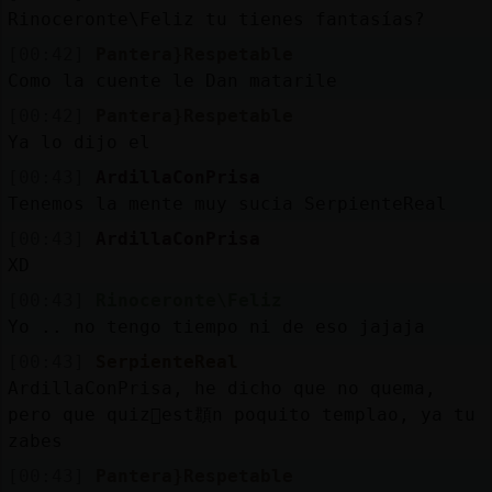
Rinoceronte\Feliz tu tienes fantasías?
[00:42]
Pantera}Respetable
Como la cuente le Dan matarile
[00:42]
Pantera}Respetable
Ya lo dijo el
[00:43]
ArdillaConPrisa
Tenemos la mente muy sucia SerpienteReal
[00:43]
ArdillaConPrisa
XD
[00:43]
Rinoceronte\Feliz
Yo .. no tengo tiempo ni de eso jajaja
[00:43]
SerpienteReal
ArdillaConPrisa, he dicho que no quema,
pero que quiz᳠est頵n poquito templao, ya tu
zabes
[00:43]
Pantera}Respetable