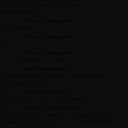
Mis
me estaba haciendo ilusiones,
blogs
ArdillaConPrisa
[00:19]
Pantera}Respetable
Si es mangux
Mis
[00:19]
Pantera}Respetable
foros
Jue
[00:19]
Pantera}Respetable
Y el 11 quien era laya?
Registrar
un
[00:19]
ArdillaConPrisa
Espera que te la pongo igual Mandril-
canal
ConInquietud XD
[00:19]
ArdillaConPrisa
Todo sea por verte ilusionada
Más
[00:20]
Mandril-ConInquietud
gestiones
11 entra de mil maneras siempre pero yo
siempre lo reconozco.. no sabr�decirte,