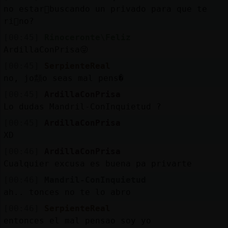
no estar᳠buscando un privado para que te
ri񡬠no?
[00:45]
Rinoceronte\Feliz
ArdillaConPrisa😜
[00:45]
SerpienteReal
no, jo頮o seas mal pens�
[00:45]
ArdillaConPrisa
Lo dudas Mandril-ConInquietud ?
[00:45]
ArdillaConPrisa
XD
[00:46]
ArdillaConPrisa
Cualquier excusa es buena pa privarte
[00:46]
Mandril-ConInquietud
ah.. tonces no te lo abro
[00:46]
SerpienteReal
entonces el mal pensao soy yo