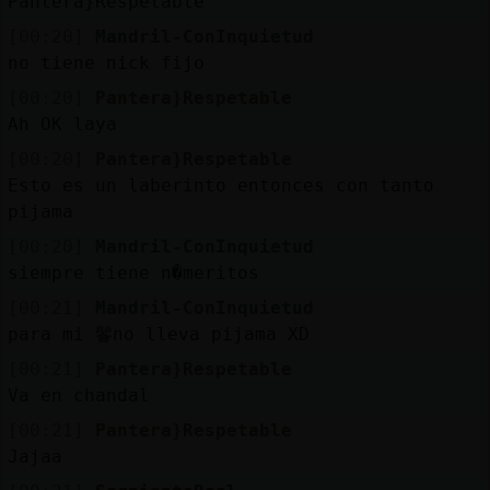
Pantera}Respetable
[00:20]
Mandril-ConInquietud
no tiene nick fijo
[00:20]
Pantera}Respetable
Ah OK laya
[00:20]
Pantera}Respetable
Esto es un laberinto entonces con tanto
pijama
[00:20]
Mandril-ConInquietud
siempre tiene n�meritos
[00:21]
Mandril-ConInquietud
para mi 鬠no lleva pijama XD
[00:21]
Pantera}Respetable
Va en chandal
[00:21]
Pantera}Respetable
Jajaa