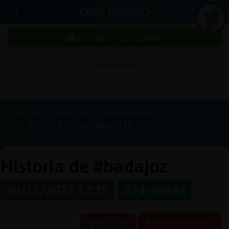
CHAT HISPANO
¡Chatea sin publicidad!
PUBLICIDAD
Iniciar
sesión
Portada
Historias
Canal #badajoz
2022-11-30
6387fd747cf2c643686c7135
¡Chatea
sin
publici
Historia de #badajoz
30/11/2022 17:39
874 visitas
Crear
una
Reportar
Historia anterior
cuenta