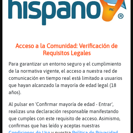
[17:42]
Oveja}Tenaz
y al pasar la mano
[17:42]
Oveja}Tenaz
se quedo en seco
[17:42]
Oveja}Tenaz
Acceso a la Comunidad: Verificación de
y en lo seco aparecia el corazon de cristo
Requisitos Legales
[17:42]
Murcielago\Letal
[Oveja}Tenaz] ߬a puerta se sec�?
Para garantizar un entorno seguro y el cumplimiento
de la normativa vigente, el acceso a nuestra red de
[17:42]
Oveja}Tenaz
comunicación en tiempo real está limitado a usuarios
cuando se seco por completo nadie lo podia
que hayan alcanzado la mayoría de edad legal (18
ver
años).
[17:43]
Oveja}Tenaz
se seco la forma del corazon
Al pulsar en 'Confirmar mayoría de edad - Entrar',
realizas una declaración responsable manifestando
[17:43]
Oveja}Tenaz
que cumples con este requisito de acceso. Asimismo,
y lo demas humedo
confirmas que has leído y aceptas nuestras
[17:43]
Murcielago\Letal
Condiciones de Uso
y nuestra
Política de Privacidad
.