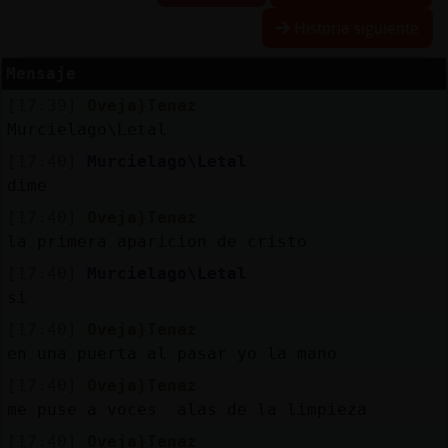
Historia siguiente
Mensaje
Reserva
[17:39]
Oveja}Tenaz
alias
Murcielago\Letal
[17:40]
Murcielago\Letal
dime
Actuali
[17:40]
Oveja}Tenaz
contras
la primera aparicion de cristo
[17:40]
Murcielago\Letal
si
Actuali
[17:40]
Oveja}Tenaz
IP
en una puerta al pasar yo la mano
virtual
[17:40]
Oveja}Tenaz
me puse a voces alas de la limpieza
[17:40]
Oveja}Tenaz