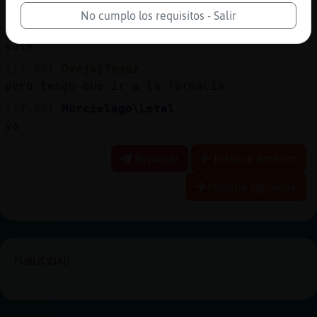
si
No cumplo los requisitos - Salir
[17:44]
Murcielago\Letal
vale
[17:44]
Oveja}Tenaz
pero tengo que ir a la farmacia
[17:44]
Murcielago\Letal
ya
Reportar
Historia anterior
Historia siguiente
PUBLICIDAD