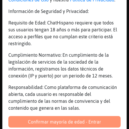
[Oveja}Tenaz] ߥso d󮤥 fue?
Información de Seguridad y Privacidad:
[17:43]
Oveja}Tenaz
en el hospital general
Requisito de Edad: ChatHispano requiere que todos
[17:43]
Murcielago\Letal
sus usuarios tengan 18 años o más para participar. El
ok
acceso a perfiles que no cumplan este criterio está
restringido.
[17:44]
Oveja}Tenaz
me voy a dc
Cumplimiento Normativo: En cumplimiento de la
[17:44]
Oveja}Tenaz
legislación de servicios de la sociedad de la
me voy a duchar Murcielago\Letal
información, registramos los datos técnicos de
conexión (IP y puerto) por un periodo de 12 meses.
[17:44]
Murcielago\Letal
[Oveja}Tenaz] vale, hasta otra
Responsabilidad: Como plataforma de comunicación
[17:44]
Oveja}Tenaz
abierta, cada usuario es responsable del
ahora vengo
cumplimiento de las normas de convivencia y del
contenido que genera en las salas.
[17:44]
Murcielago\Letal
߶ienes luego?
Confirmar mayoría de edad - Entrar
[17:44]
Oveja}Tenaz