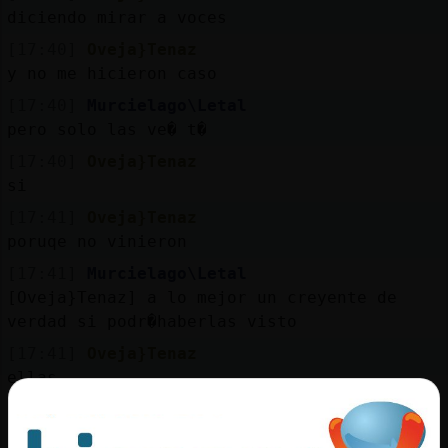
Mis
diciendo mirar a voces
blogs
[17:40]
Oveja}Tenaz
y no me hicieron caso
[17:40]
Murcielago\Letal
Mis
pero solo las ve� t�
foros
[17:40]
Oveja}Tenaz
si
[17:41]
Oveja}Tenaz
Registr
poruqe no vinieron
un
[17:41]
Murcielago\Letal
canal
[Oveja}Tenaz] a lo mejor un creyente de
verdad si podr�haberlas visto
[17:41]
Oveja}Tenaz
ellas
Más
gestion
[17:42]
Oveja}Tenaz
estaba mojada la puerta