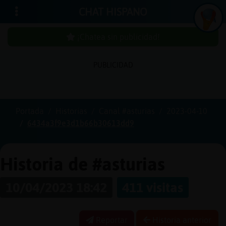
CHAT HISPANO
¡Chatea sin publicidad!
PUBLICIDAD
Iniciar
sesión
Portada
Historias
Canal #asturias
2023-04-10
6434a3f9e3d1b66b30613dd9
¡Chatea
sin
publici
Historia de #asturias
10/04/2023 18:42
411 visitas
Crear
una
Reportar
Historia anterior
cuenta