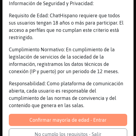
Información de Seguridad y Privacidad:
[18:46]
Cobaya{Brillante
888 no?
Requisito de Edad: ChatHispano requiere que todos
sus usuarios tengan 18 años o más para participar. El
[18:46]
Cobaya{Brillante
acceso a perfiles que no cumplan este criterio está
pues si que estoy yo guapa!!
restringido.
[18:46]
Cobaya{Brillante
jajajajjajaaj
Cumplimiento Normativo: En cumplimiento de la
legislación de servicios de la sociedad de la
[18:46]
Cobaya{Brillante
información, registramos los datos técnicos de
DeGuardiaAvi graciass
conexión (IP y puerto) por un periodo de 12 meses.
[18:47]
Cabra{SinRespeto
Buenas tardes DeGuardiaAvi
Responsabilidad: Como plataforma de comunicación
abierta, cada usuario es responsable del
[18:47]
Cabra{SinRespeto
cumplimiento de las normas de convivencia y del
Cobaya{Brillante vas a llamar parq ue te
contenido que genera en las salas.
den algun numero? :)
[18:48]
Cabra{SinRespeto
Confirmar mayoría de edad - Entrar
Pues aqui hablando de urgencias
[18:48]
Bufalo-Veloz
No cumplo los requisitos - Salir