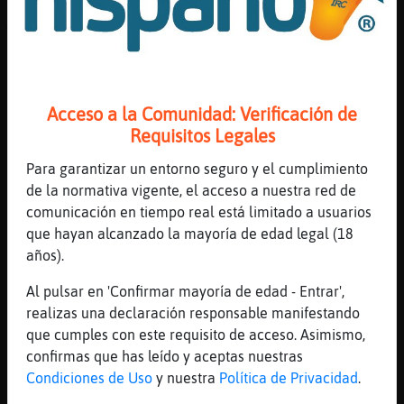
[18:44]
Cabra{SinRespeto
Ademas, ya lo he puesto varias veces y nada
[18:45]
Cabra{SinRespeto
Cobaya{Brillante me imagino las urgencias
que atiende jajajaja
Acceso a la Comunidad: Verificación de
[18:45]
Cobaya{Brillante
Requisitos Legales
Cabra{SinRespeto el que has puesto?
Para garantizar un entorno seguro y el cumplimiento
[18:45]
Cabra{SinRespeto
de la normativa vigente, el acceso a nuestra red de
Buenas POLICIASTUR
comunicación en tiempo real está limitado a usuarios
[18:45]
Cabra{SinRespeto
que hayan alcanzado la mayoría de edad legal (18
Cobaya{Brillante pues como me gustan a mi
años).
[18:45]
Cobaya{Brillante
Al pulsar en 'Confirmar mayoría de edad - Entrar',
ah si, sii Cabra{SinRespeto
realizas una declaración responsable manifestando
[18:45]
Cobaya{Brillante
que cumples con este requisito de acceso. Asimismo,
POLICIASTUR buenas tardes
confirmas que has leído y aceptas nuestras
[18:46]
Cobaya{Brillante
Condiciones de Uso
y nuestra
Política de Privacidad
.
como era el numero de los pelochos?