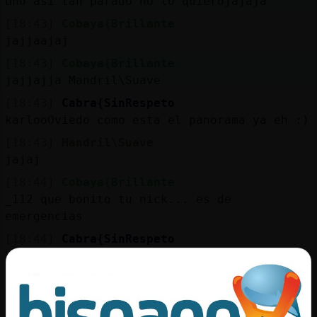
uno asi tan parado no lo quierojajaja
Mis
blogs
[18:43]
Cobaya{Brillante
jajjaajaj
[18:43]
Cobaya{Brillante
jajjajja Mandril\Suave
Mis
[18:43]
Cabra{SinRespeto
foros
karlooOviedo como esta el panorama ya eh :)
[18:43]
Mandril\Suave
jajaj
Registr
[18:44]
Cobaya{Brillante
un
_112 que bonito tu nick... es de
canal
emergencias
[18:44]
Cabra{SinRespeto
Yo no voy a decir nada porque sino la lio
Más
[18:44]
Cobaya{Brillante
gestion
me encanta el significado!! = Ayuda