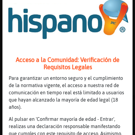
[14:47]
Flamenco-Locuaz
OvejaBrillante holas!
[14:47]
Bufalo\ConInquietud
Flamenco-Locuaz ya era hora eh
[14:47]
OvejaBrillante
Flamenco-Locuaz: buenas peluche
[14:47]
Flamenco-Locuaz
Acceso a la Comunidad: Verificación de
Bufalo\ConInquietud jajaja no estaba
Requisitos Legales
[14:47]
Bufalo\ConInquietud
Para garantizar un entorno seguro y el cumplimiento
peluche jajajajajaja
de la normativa vigente, el acceso a nuestra red de
[14:47]
Bufalo\ConInquietud
comunicación en tiempo real está limitado a usuarios
Flamenco-Locuaz entre OvejaBrillante llamand
que hayan alcanzado la mayoría de edad legal (18
[14:48]
Flamenco-Locuaz
años).
oioioioioioioio
Al pulsar en 'Confirmar mayoría de edad - Entrar',
[14:48]
Flamenco-Locuaz
realizas una declaración responsable manifestando
que polno
que cumples con este requisito de acceso. Asimismo,