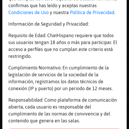
[14:48]
Flamenco-Locuaz
confirmas que has leído y aceptas nuestras
ACTION se sonroja
Condiciones de Uso
y nuestra
Política de Privacidad
.
[14:48]
Bufalo\ConInquietud
Información de Seguridad y Privacidad:
jajajajajajaja
Requisito de Edad: ChatHispano requiere que todos
[14:48]
Bufalo\ConInquietud
sus usuarios tengan 18 años o más para participar. El
Bueno chiquillos han tocado a comer jajajaja
acceso a perfiles que no cumplan este criterio está
[14:49]
Bufalo\ConInquietud
restringido.
OvejaBrillante descansa y mejorate encanto *
Cumplimiento Normativo: En cumplimiento de la
[14:49]
Flamenco-Locuaz
legislación de servicios de la sociedad de la
Bufalo\ConInquietud que aproveche
información, registramos los datos técnicos de
[14:49]
Bufalo\ConInquietud
conexión (IP y puerto) por un periodo de 12 meses.
Flamenco-Locuaz hasta otro ratito pitufin. G
Responsabilidad: Como plataforma de comunicación
[14:49]
Bufalo\ConInquietud
abierta, cada usuario es responsable del
Ah OvejaBrillante si te animas a la tarde ya
cumplimiento de las normas de convivencia y del
[14:49]
Bufalo\ConInquietud
contenido que genera en las salas.
Ciao ciao neños