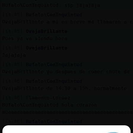
Mis
Bufalo\ConInquietud: sip jajajaja
blogs
[14:45]
Bufalo\ConInquietud
OvejaBrillante a mi en breve me llamaran a c
[14:45]
OvejaBrillante
Mis
Pues ya va siendo hora
foros
[14:45]
OvejaBrillante
Jajajaja
[14:45]
Bufalo\ConInquietud
Registr
OvejaBrillante yo despues de comer chute de 
un
[14:46]
Bufalo\ConInquietud
canal
OvejaBrillante de 14:30 a 15h. normalmente
[14:46]
Flamenco-Locuaz
Bufalo\ConInquietud hola corazon
muaaaaaaaaaaaaaaaaaaaaaaaaaaaaaaaaaaaaaaaaaa
Más
gestion
[14:46]
Bufalo\ConInquietud
Y ahora cuando trabajo mas tarde aun