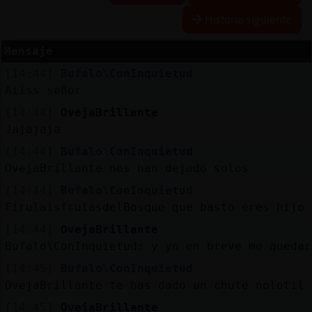
Historia siguiente
Mensaje
Reserva
[14:44]
Bufalo\ConInquietud
alias
Aiiss señor
[14:44]
OvejaBrillante
Jajajaja
Actuali
[14:44]
Bufalo\ConInquietud
contras
OvejaBrillante nos han dejado solos
[14:44]
Bufalo\ConInquietud
FirulaisfrutasdelBosque que basto eres hijo 
Actuali
[14:44]
OvejaBrillante
IP
Bufalo\ConInquietud: y yo en breve me quedar
virtual
[14:45]
Bufalo\ConInquietud
OvejaBrillante te has dado un chute nolotil 
[14:45]
OvejaBrillante