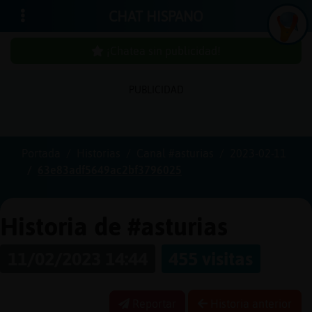
CHAT HISPANO
¡Chatea sin publicidad!
PUBLICIDAD
Iniciar
sesión
Portada
Historias
Canal #asturias
2023-02-11
63e83adf5649ac2bf3796025
¡Chatea
sin
publici
Historia de #asturias
11/02/2023 14:44
455 visitas
Crear
una
Reportar
Historia anterior
cuenta