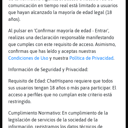
!amorometro CaRa_SaNgRiEnTa NuSeKienSoy
comunicación en tiempo real está limitado a usuarios
[18:14]
Mapache-Pedante
que hayan alcanzado la mayoría de edad legal (18
El amorómetro para CaRa_SaNgRiEnTa y
años).
NuSeKienSoy :
Al pulsar en 'Confirmar mayoría de edad - Entrar',
[18:14]
Mapache-Pedante
realizas una declaración responsable manifestando
Amor : 44%
que cumples con este requisito de acceso. Asimismo,
[18:14]
Mapache-Pedante
confirmas que has leído y aceptas nuestras
Amistad: 43%
Condiciones de Uso
y nuestra
Política de Privacidad
.
[18:14]
Mapache-Pedante
Información de Seguridad y Privacidad:
Trabajo: 19%
[18:14]
Mapache-Pedante
Requisito de Edad: ChatHispano requiere que todos
Confianza: 27%
sus usuarios tengan 18 años o más para participar. El
acceso a perfiles que no cumplan este criterio está
[18:14]
Mapache-Pedante
restringido.
Estabilidad: 72%
[18:15]
Jirafa-Brillante
Cumplimiento Normativo: En cumplimiento de la
CaRa_SaNgRiEnTa no os veo futuro
legislación de servicios de la sociedad de la
información, registramos los datos técnicos de