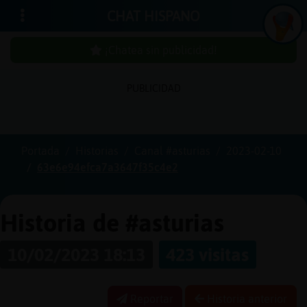
CHAT HISPANO
¡Chatea sin publicidad!
PUBLICIDAD
Iniciar
sesión
Portada
Historias
Canal #asturias
2023-02-10
63e6e94efca7a3647f35c4e2
¡Chatea
sin
publici
Historia de #asturias
10/02/2023 18:13
423 visitas
Crear
una
Reportar
Historia anterior
cuenta