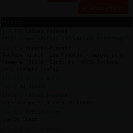
Historia siguiente
Mensaje
Reserva
[18:13]
Caiman_Pedante
alias
https://www.youtube.com/watch?v=bx1U4sQwpYY
[18:13]
Mapache-Pedante
YouTube Titulo: Los Manolos - Amigos para
Actuali
Siempre (Audio) Duración: 4M25S Enviado
contras
por: LosManolosVEVO
[18:13]
Grillo{Veloz
voy a miriendar
Actuali
[18:13]
Caiman_Pedante
IP
dedicada pa ti Jirafa-Brillante
virtual
[18:13]
Grillo{Veloz
vuelvo luego
[18:13]
Grillo{Veloz