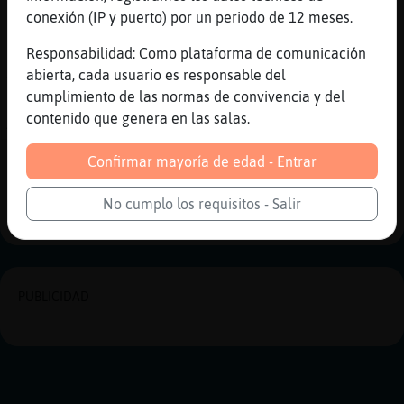
[18:16]
Jirafa-Brillante
conexión (IP y puerto) por un periodo de 12 meses.
CaRa_SaNgRiEnTa mmmm ahi ahi
[18:16]
Jirafa-Brillante
Responsabilidad: Como plataforma de comunicación
AndroUser7865 buenas tardes
abierta, cada usuario es responsable del
cumplimiento de las normas de convivencia y del
[18:16]
Murcielago\Enorme
contenido que genera en las salas.
AndroUser7865 saludo
Confirmar mayoría de edad - Entrar
Reportar
Historia anterior
Historia siguiente
No cumplo los requisitos - Salir
PUBLICIDAD