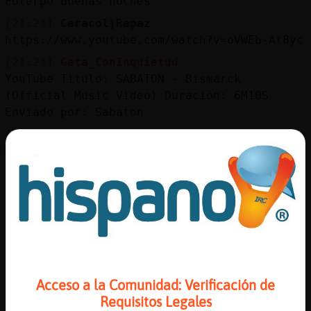
Folerpo buenas noches
[21:21]
Caracol}Rapaz
https://www.youtube.com/watch?v=oVWEb-At8yc
[21:21]
Gata_ConInquietud
YouTube Titulo: SABATON - Bismarck
(Official Music Video) Duración: 6M10S
Enviado por: Sabaton
[21:21]
Perro\Naranja
Mapache{ConPrisa, ma񡮡 tengo cal篴ada a las
2
[21:22]
Perro\Naranja
Trᥴe al Caracol}Rapaz, Mapache{ConPrisa. Le
gustar�
[21:23]
Caracol}Rapaz
Perro\Naranja: muchas gracias, pero tengo
otro compromiso para ma񡮡
Acceso a la Comunidad: Verificación de
Requisitos Legales
[21:23]
Perro\Naranja