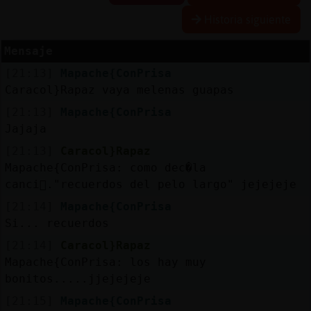
Historia siguiente
Mensaje
Reserva
[21:13]
Mapache{ConPrisa
alias
Caracol}Rapaz vaya melenas guapas
[21:13]
Mapache{ConPrisa
Jajaja
Actuali
[21:13]
Caracol}Rapaz
contras
Mapache{ConPrisa: como dec�la
canci󮮮."recuerdos del pelo largo" jejejeje
[21:14]
Mapache{ConPrisa
Actuali
Si... recuerdos
IP
[21:14]
Caracol}Rapaz
virtual
Mapache{ConPrisa: los hay muy
bonitos.....jjejejeje
[21:15]
Mapache{ConPrisa