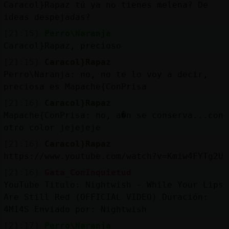
Mis
Caracol}Rapaz tú ya no tienes melena? De
blogs
ideas despejadas?
[21:15]
Perro\Naranja
Caracol}Rapaz, precioso
[21:15]
Caracol}Rapaz
Mis
Perro\Naranja: no, no te lo voy a decir,
foros
preciosa es Mapache{ConPrisa
[21:16]
Caracol}Rapaz
Mapache{ConPrisa: no, a�n se conserva...con
Registr
otro color jejejeje
un
[21:16]
Caracol}Rapaz
canal
https://www.youtube.com/watch?v=Kmiw4FYTg2U
[21:16]
Gata_ConInquietud
YouTube Titulo: Nightwish - While Your Lips
Más
Are Still Red (OFFICIAL VIDEO) Duración:
gestion
4M14S Enviado por: Nightwish
[21:17]
Perro\Naranja