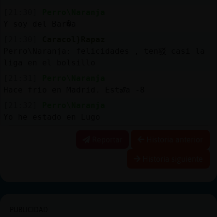
[21:30]
Perro\Naranja
Y soy del Bar�a
[21:30]
Caracol}Rapaz
Perro\Naranja: felicidades , ten驳 casi la
liga en el bolsillo
[21:31]
Perro\Naranja
Hace frio en Madrid. Estᮠa -8
[21:32]
Perro\Naranja
Yo he estado en Lugo
Reportar
Historia anterior
Historia siguiente
PUBLICIDAD