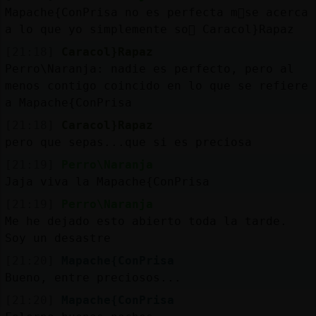
Mapache{ConPrisa no es perfecta m᳠se acerca
a lo que yo simplemente so񩬠 Caracol}Rapaz
[21:18]
Caracol}Rapaz
Perro\Naranja: nadie es perfecto, pero al
menos contigo coincido en lo que se refiere
a Mapache{ConPrisa
[21:18]
Caracol}Rapaz
pero que sepas...que si es preciosa
[21:19]
Perro\Naranja
Jaja viva la Mapache{ConPrisa
[21:19]
Perro\Naranja
Me he dejado esto abierto toda la tarde.
Soy un desastre
[21:20]
Mapache{ConPrisa
Bueno, entre preciosos...
[21:20]
Mapache{ConPrisa