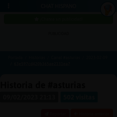
CHAT HISPANO
¡Chatea sin publicidad!
PUBLICIDAD
Iniciar
sesión
Portada
Historias
Canal #asturias
2023-02-09
63e597cd420b365ae2131ea7
¡Chatea
sin
publici
Historia de #asturias
09/02/2023 21:13
502 visitas
Crear
una
Reportar
Historia anterior
cuenta