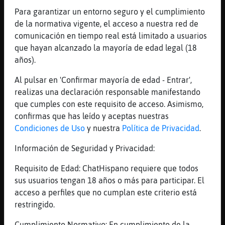
Y el sᢡdo tengo un arroz, Caracol}Rapaz
Para garantizar un entorno seguro y el cumplimiento
[21:24]
Perro\Naranja
de la normativa vigente, el acceso a nuestra red de
Finde gastron󭩣o
comunicación en tiempo real está limitado a usuarios
que hayan alcanzado la mayoría de edad legal (18
[21:24]
Caracol}Rapaz
años).
Perro\Naranja: buen provecho, si estᠢien
hecho, serᠵna delicia
Al pulsar en 'Confirmar mayoría de edad - Entrar',
[21:25]
Perro\Naranja
realizas una declaración responsable manifestando
Los hacen buenos en el puerto,
que cumples con este requisito de acceso. Asimismo,
Caracol}Rapaz
confirmas que has leído y aceptas nuestras
Condiciones de Uso
y nuestra
Política de Privacidad
.
[21:25]
Caracol}Rapaz
Perro\Naranja: yo para el sᢡdo tengo una
Información de Seguridad y Privacidad:
buena parrillada en muy buena compa��a
Requisito de Edad: ChatHispano requiere que todos
[21:26]
Perro\Naranja
sus usuarios tengan 18 años o más para participar. El
Caracol}Rapaz, tu estas en la banda Oviedo
acceso a perfiles que no cumplan este criterio está
o Gij󮿠
restringido.
[21:26]
Caracol}Rapaz
Perro\Naranja: no soy asturiano
Cumplimiento Normativo: En cumplimiento de la