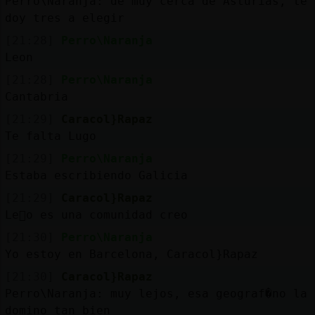
Perro\Naranja: de muy cerca de Asturias, te
doy tres a elegir
[21:28]
Perro\Naranja
Leon
[21:28]
Perro\Naranja
Cantabria
[21:29]
Caracol}Rapaz
Te falta Lugo
[21:29]
Perro\Naranja
Estaba escribiendo Galicia
[21:29]
Caracol}Rapaz
Le󮠮o es una comunidad creo
[21:30]
Perro\Naranja
Yo estoy en Barcelona, Caracol}Rapaz
[21:30]
Caracol}Rapaz
Perro\Naranja: muy lejos, esa geograf�no la
domino tan bien