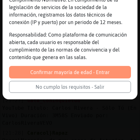
legislación de servicios de la sociedad de la
[21:26]
Perro\Naranja
información, registramos los datos técnicos de
Yo tampoco
conexión (IP y puerto) por un periodo de 12 meses.
[21:27]
Perro\Naranja
Y de que CCAA eres, Caracol}Rapaz
Responsabilidad: Como plataforma de comunicación
abierta, cada usuario es responsable del
[21:27]
Caracol}Rapaz
cumplimiento de las normas de convivencia y del
Perro\Naranja: pues ni Oviedo ni Gij󮠬 son
contenido que genera en las salas.
dos bonitas ciudades que conozco y a
bastantes de sus habitantes nada mas
Confirmar mayoría de edad - Entrar
[21:27]
Mapache{ConPrisa
https://youtube.com/watch?
No cumplo los requisitos - Salir
v=YacOGXVfJsQ&feature=shares
[21:27]
Gata_ConInquietud
YouTube Titulo: Carlos Rivera - Sólo Tú (En
Vivo) Duración: 3M58S Enviado por:
CarlosRiveraVEVO
[21:28]
Caracol}Rapaz