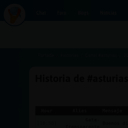
Chat
Foro
Blogs
Noticias
Iniciar
sesión
Portada
Historias
Canal #asturias
2
Historia de #asturia
¡Chatea
sin
publicidad!
Hour
Alias
Mensaje
Gata-
Crear
[10:58]
Buenos d
Transparente
una