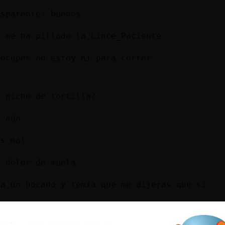
nsparente: buenos
a me ha pillado la Lince_Paciente
eocupes no estoy ni para correr
n picho de tortilla?
s aún
os mal
n dolor de muela
ba un bocado y temía que me dijeras que sí