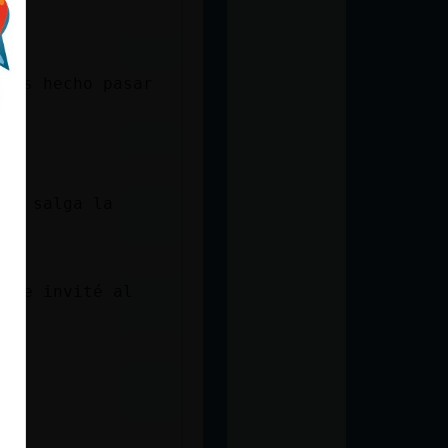
rías hecho pasar
 te salga la
e te invité al