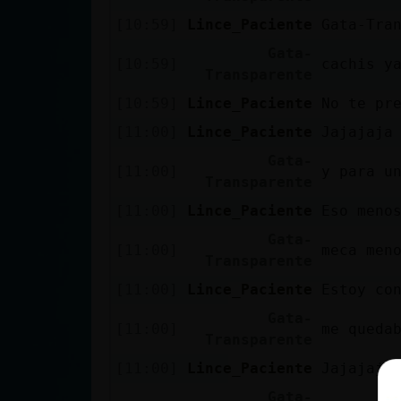
cuenta
[10:59]
Lince_Paciente
Gata-Tra
Gata-
[10:59]
cachis y
Transparente
Reservar
[10:59]
Lince_Paciente
No te pr
alias
[11:00]
Lince_Paciente
Jajajaja
Gata-
[11:00]
y para u
Transparente
Actualizar
[11:00]
Lince_Paciente
Eso meno
contraseña
Gata-
[11:00]
meca men
Transparente
[11:00]
Lince_Paciente
Estoy co
Actualizar
Gata-
IP virtual
[11:00]
me queda
Transparente
[11:00]
Lince_Paciente
Jajajaja
Gata-