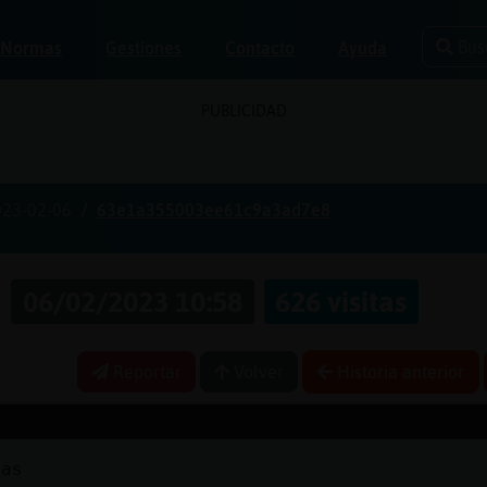
Bus
Normas
Gestiones
Contacto
Ayuda
PUBLICIDAD
023-02-06
63e1a355003ee61c9a3ad7e8
s
06/02/2023 10:58
626 visitas
Reportar
Volver
Historia anterior
ías