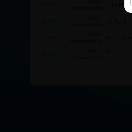
Gata-
[11:04]
y pagaba
Transparente
Gata-
[11:04]
le dije
Transparente
Gata-
[11:04]
buen pro
Transparente
Gata-
pero me 
[11:05]
Transparente
el queso