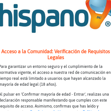
paracetamol
mé y estoy con antibióticos
bieras dicho que sí, por mi conciencia me hab
rago
la hubiera comido por ofrecer
ue te la abran o hazle tu un agujero para que
Acceso a la Comunidad: Verificación de Requisitos
n
Legales
es tengo la cita
Para garantizar un entorno seguro y el cumplimiento de la
 diré, ya uqe no hay detector de mentiras, qu
normativa vigente, el acceso a nuestra red de comunicación en
orque sabía que te dolía una muela
tiempo real está limitado a usuarios que hayan alcanzado la
mayoría de edad legal (18 años).
Al pulsar en 'Confirmar mayoría de edad - Entrar', realizas una
te ánimos
declaración responsable manifestando que cumples con este
requisito de acceso. Asimismo, confirmas que has leído y
 fuerza de voluntad