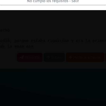
No cumplo los requisitos - Salir
 yo
vecho
jodió, porque estaba riquisima y era la prime
 de la moza esa
Reportar
Volver
Historia anterior