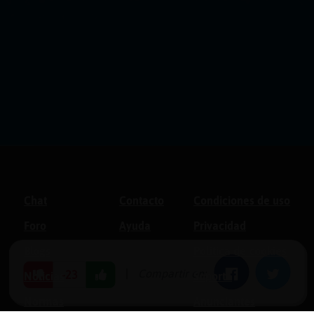
Chat
Contacto
Condiciones de uso
Foro
Ayuda
Privacidad
Blogs
Política de cookies
|
Compartir en:
Facebook
Twitter
-23
Noticias
Soporte
Normas
Anunciantes