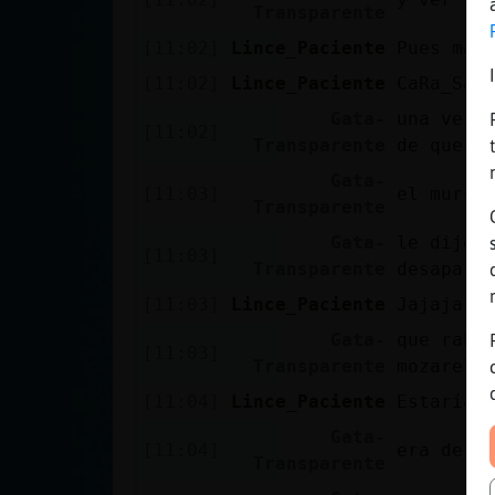
Transparente
[11:02]
Lince_Paciente
Pues más
[11:02]
Lince_Paciente
CaRa_SaN
Gata-
una vez 
[11:02]
Transparente
de queso
Gata-
[11:03]
el murci
Transparente
Gata-
le dije 
[11:03]
Transparente
desapare
[11:03]
Lince_Paciente
Jajajaja
Gata-
que rabi
[11:03]
Transparente
mozarela
[11:04]
Lince_Paciente
Estaría 
Gata-
[11:04]
era de b
Transparente