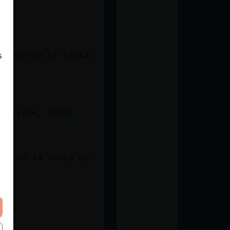
 comieran la tosta
s
la frase, había
ad con la tonta de
riña