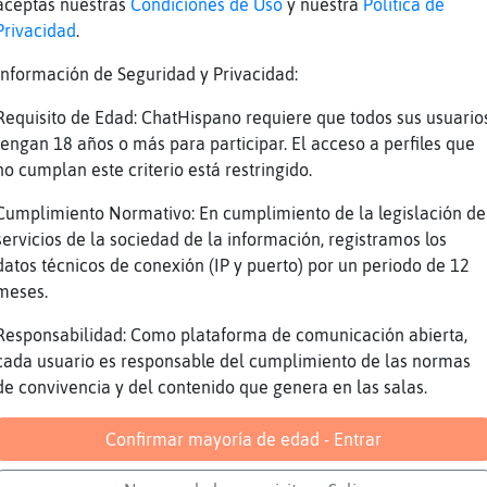
aceptas nuestras
Condiciones de Uso
y nuestra
Política de
Privacidad
.
 que ánimos sería por jorobar jajajaja
Información de Seguridad y Privacidad:
gRiEntA: buenas
le dije a un murciano y a un asturiano que se
Requisito de Edad: ChatHispano requiere que todos sus usuario
 que quedaba
tengan 18 años o más para participar. El acceso a perfiles que
no cumplan este criterio está restringido.
ano insistía que era para mi
Cumplimiento Normativo: En cumplimiento de la legislación de
al carbayón, cometela tu y antes de terminar 
servicios de la sociedad de la información, registramos los
cido la tosta
datos técnicos de conexión (IP y puerto) por un periodo de 12
meses.
a me dió, para una vez que perdía la virginid
Responsabilidad: Como plataforma de comunicación abierta,
cada usuario es responsable del cumplimiento de las normas
de convivencia y del contenido que genera en las salas.
hambriento
Confirmar mayoría de edad - Entrar
uen comer y había trabajado mucho y tenía mor