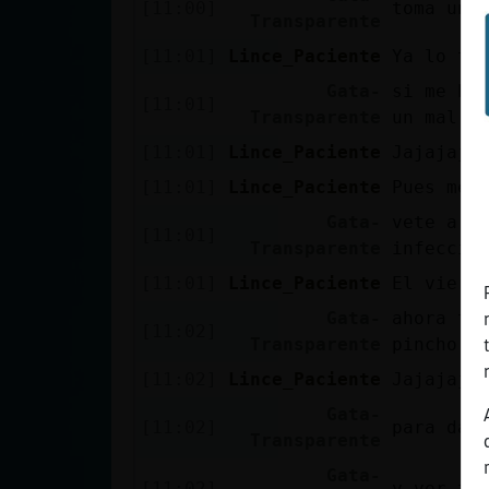
[11:00]
toma un 
Mis blogs
Transparente
[11:01]
Lince_Paciente
Ya lo to
Gata-
si me hu
[11:01]
Mis foros
Transparente
un mal t
[11:01]
Lince_Paciente
Jajajaja
[11:01]
Lince_Paciente
Pues me 
Registrar
Gata-
vete a q
un canal
[11:01]
Transparente
infecció
[11:01]
Lince_Paciente
El viern
Gata-
ahora te
[11:02]
Más
Transparente
pincho p
gestiones
[11:02]
Lince_Paciente
Jajajaja
Gata-
[11:02]
para dar
Transparente
Gata-
[11:02]
y ver tu